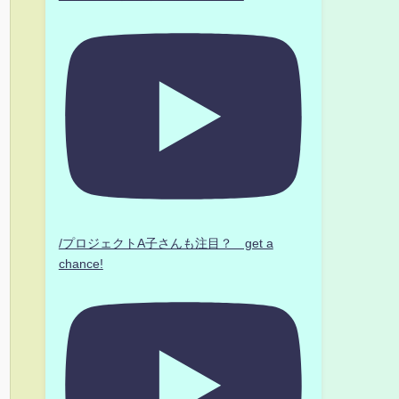
/プロジェクトA子さんも注目？ get a
chance!