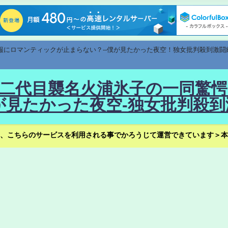
速報にロマンティックが止まらない？--僕が見たかった夜空！独女批判殺到激闘
！--二代目襲名火浦氷子の一同
見たかった夜空-独女批判殺到
、こちらのサービスを利用される事でかろうじて運営できています＞本