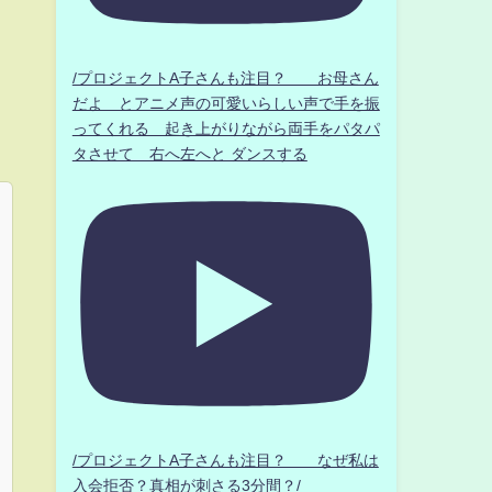
/プロジェクトA子さんも注目？ お母さん
だよ とアニメ声の可愛いらしい声で手を振
ってくれる 起き上がりながら両手をパタパ
タさせて 右へ左へと ダンスする
/プロジェクトA子さんも注目？ なぜ私は
入会拒否？真相が刺さる3分間？/