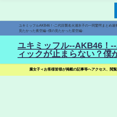
ユキミッフルAKB46！-二代目襲名火浦氷子の一同驚愕まとめ
見たかった夜空編--僕の見たかった星空編-
ユキミッフル--AKB46
ィックが止まらない？僕が
腐女子＜お客様皆様が掲載の記事等へアクセス、閲覧