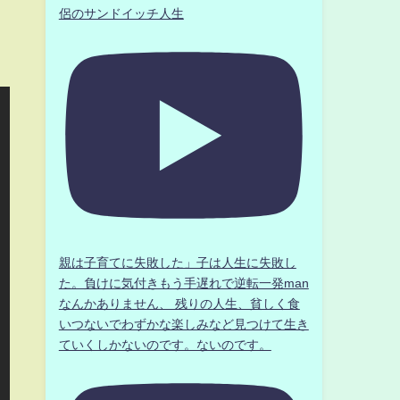
侶のサンドイッチ人生
親は子育てに失敗した」子は人生に失敗し
た。負けに気付きもう手遅れで逆転一発man
なんかありません、 残りの人生、貧しく食
いつないでわずかな楽しみなど見つけて生き
ていくしかないのです。ないのです。