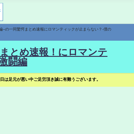
編--の一同驚愕まとめ速報にロマンティックが止まらない？-僕の
驚愕まとめ速報！にロマンテ
激闘編
日は足元が悪い中ご足労頂き誠に有難うございます。