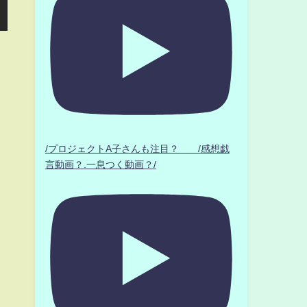
/プロジェクトA子さんも注目？ /感想戯
言動画？.一息つく動画？/