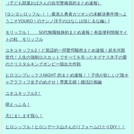
（子ども部屋おばさんの自宅警備員的まとめ速報）
[ヨシヨシロッフル-！！-素浪人勇者カツオンの未解決事件簿へよ
うこそYOUKO！のナンノ洋子のはなしは信じるな編）]
モリッフル！ 50代無職独身的まとめ速報！有益便利情報サイ
トの杜 モリッフル
ユキユキッフル2！ど底辺的一同驚愕騒然まとめ速報！超氷河期
世代！人生の強制ロスカットですべてを失ったキグナス氷子の愛
のクリスタルキングボンビー脱出大作戦
ヒロコンプレックスNIGHT 的まとめ速報！！子供が欲しいど陰キ
ャアラフィフ女子のめざせ！専業主婦！婚活計画編
ユキユキッフル3！
萌えっふる！
天にまします我ら！
ヒロシッフル！ヒロシデース山さんのリフォームひとりDIY！！