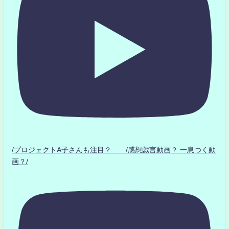
/プロジェクトA子さんも注目？ /感想戯言動画？.一息つく動
画？/