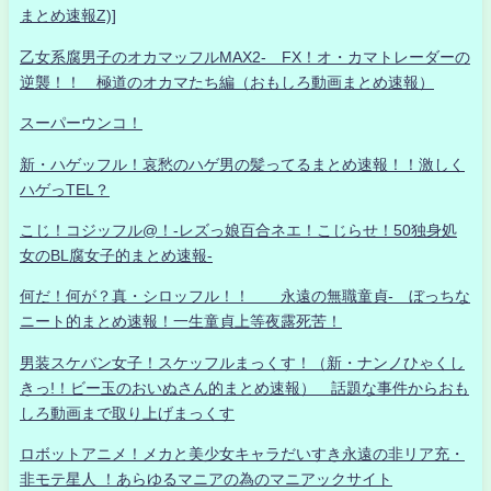
まとめ速報Z)]
乙女系腐男子のオカマッフルMAX2- FX！オ・カマトレーダーの
逆襲！！ 極道のオカマたち編（おもしろ動画まとめ速報）
スーパーウンコ！
新・ハゲッフル！哀愁のハゲ男の髪ってるまとめ速報！！激しく
ハゲっTEL？
こじ！コジッフル@！-レズっ娘百合ネエ！こじらせ！50独身処
女のBL腐女子的まとめ速報-
何だ！何が？真・シロッフル！！ 永遠の無職童貞- ぼっちな
ニート的まとめ速報！一生童貞上等夜露死苦！
男装スケバン女子！スケッフルまっくす！（新・ナンノひゃくし
きっ!！ビー玉のおいぬさん的まとめ速報） 話題な事件からおも
しろ動画まで取り上げまっくす
ロボットアニメ！メカと美少女キャラだいすき永遠の非リア充・
非モテ星人 ！あらゆるマニアの為のマニアックサイト