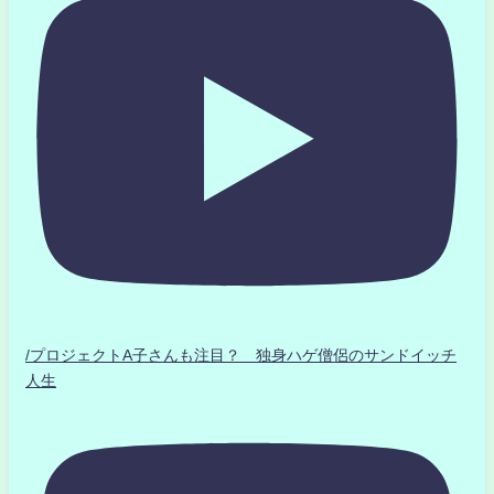
/プロジェクトA子さんも注目？ 独身ハゲ僧侶のサンドイッチ
人生