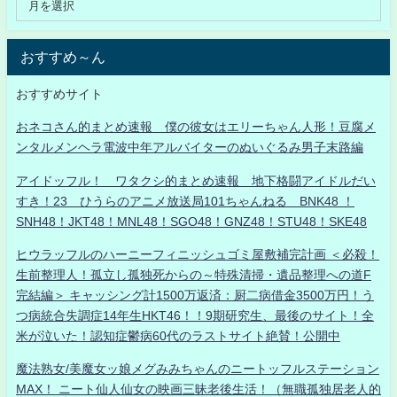
おすすめ～ん
おすすめサイト
おネコさん的まとめ速報 僕の彼女はエリーちゃん人形！豆腐メ
ンタルメンヘラ電波中年アルバイターのぬいぐるみ男子末路編
アイドッフル！ ワタクシ的まとめ速報 地下格闘アイドルだい
すき！23 ひうらのアニメ放送局101ちゃんねる BNK48 ！
SNH48！JKT48！MNL48！SGO48！GNZ48！STU48！SKE48
ヒウラッフルのハーニーフィニッシュゴミ屋敷補完計画 ＜必殺！
生前整理人！孤立し孤独死からの～特殊清掃・遺品整理への道F
完結編＞ キャッシング計1500万返済：厨二病借金3500万円！う
つ病統合失調症14年生HKT46！！9期研究生、最後のサイト！全
米が泣いた！認知症鬱病60代のラストサイト絶賛！公開中
魔法熟女/美魔女ッ娘メグみみちゃんのニートッフルステーション
MAX！ ニート仙人仙女の映画三昧老後生活！（無職孤独居老人的