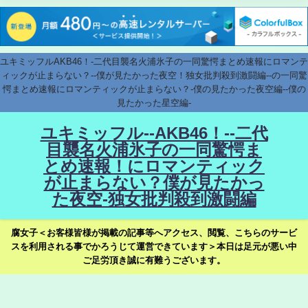
ユキミッフルAKB46！-二代目襲名火浦氷子の一同驚愕まとめ速報にロマンテ
ィックが止まらない？--僕が見たかった夜空！独女批判殺到激闘編--の一同驚
愕まとめ速報にロマンティックが止まらない？-僕の見たかった夜空編--僕の
見たかった星空編-
ユキミッフル--AKB46！--二代
目襲名火浦氷子の一同驚愕ま
とめ速報！にロマンティック
が止まらない？僕が見たかっ
た夜空-独女批判殺到激闘編
腐女子＜お客様皆様が掲載の記事等へアクセス、閲覧、こちらのサービ
スを利用される事でかろうじて運営できています＞本日は足元が悪い中
ご足労頂き誠に有難うございます。