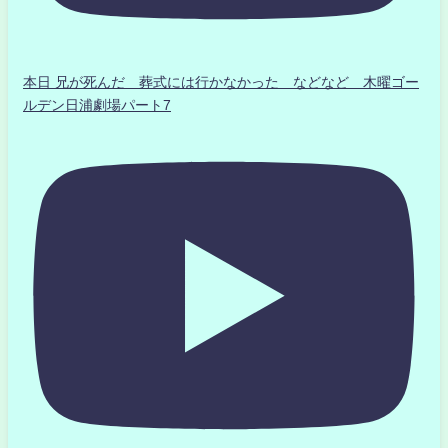
本日 兄が死んだ 葬式には行かなかった などなど 木曜ゴー
ルデン日浦劇場パート7