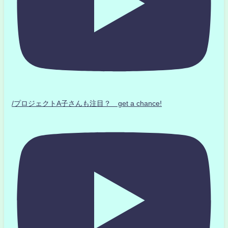
/プロジェクトA子さんも注目？ get a chance!