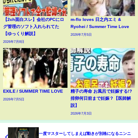
【2ch面白スレ】会社のPCにロ
m-flo loves 日之内エミ &
グ管理のソフト入れられてた
Ryohei / Summer Time Love
【ゆっくり解説】
2026年7月5日
2026年7月8日
EXILE / SUMMER TIME LOVE
精子の寿命 お風呂で妊娠する!?
排卵何日前まで妊娠？【医師解
2026年7月5日
説】
2026年7月3日
一度マスターしてしまえば動きが別格になるニンニ