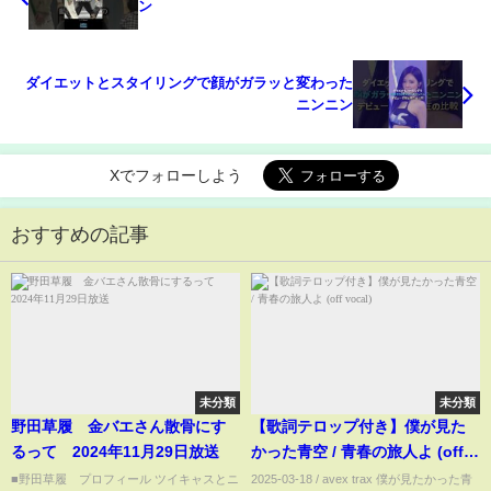
ン
ダイエットとスタイリングで顔がガラッと変わった
ニンニン
Xでフォローしよう
おすすめの記事
未分類
未分類
野田草履 金バエさん散骨にす
【歌詞テロップ付き】僕が見た
るって 2024年11月29日放送
かった青空 / 青春の旅人よ (off
vocal)
■野田草履 プロフィール ツイキャスとニ
2025-03-18 / avex trax 僕が見たかった青