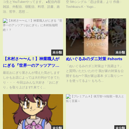
コ生とYouTuberやってます。 ●配信内容
空 5thシングル「恋は倍速」より 作曲 :
雑談、外配信、寝配信、料理、読書、政
Toshikazu.K・Yugo...
治、哲学、思想 ...
未分類
未分類
【木村さ〜〜ん！】神業職人が
ぬいぐるみのダニ対策 #shorts
にぎる『世界一のアッツアツお
「ぬいぐるみのダニ対策は？洗濯は？」
と質問いただいたので 我が家の対策を公
にぎり』に木村拓哉悶絶！？
最近おにぎり屋さんが増えた気がします
開するね〜? 我が家は基本 ダニ取りシー
しかもお店によっては大行列ができてた
トを使ってるよ✨ もちろ...
り・・・ 今回はみんな大好き 「おにぎ
り」を取り上げます❗ 来てく...
未分類
未分類