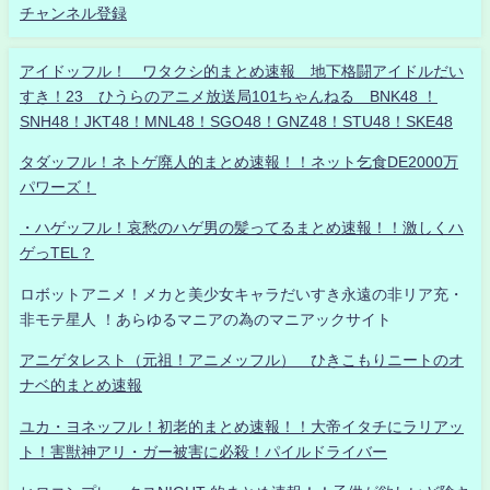
チャンネル登録
アイドッフル！ ワタクシ的まとめ速報 地下格闘アイドルだい
すき！23 ひうらのアニメ放送局101ちゃんねる BNK48 ！
SNH48！JKT48！MNL48！SGO48！GNZ48！STU48！SKE48
タダッフル！ネトゲ廃人的まとめ速報！！ネット乞食DE2000万
パワーズ！
・ハゲッフル！哀愁のハゲ男の髪ってるまとめ速報！！激しくハ
ゲっTEL？
ロボットアニメ！メカと美少女キャラだいすき永遠の非リア充・
非モテ星人 ！あらゆるマニアの為のマニアックサイト
アニゲタレスト（元祖！アニメッフル） ひきこもりニートのオ
ナベ的まとめ速報
ユカ・ヨネッフル！初老的まとめ速報！！大帝イタチにラリアッ
ト！害獣神アリ・ガー被害に必殺！パイルドライバー