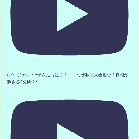
/プロジェクトA子さんも注目？ なぜ私は入会拒否？真相が
刺さる3分間？/