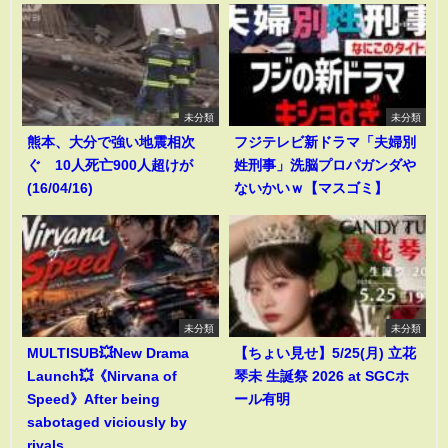
未分類
未分類
熊本、大分で強い地震相次
フジテレビ新ドラマ「夫婦別
ぐ 10人死亡900人超けが
姓刑事」洗脳プロパガンダや
(16/04/16)
ないかいｗ【マスゴミ】
未分類
未分類
MULTISUB💥New Drama
【ちょい見せ】5/25(月) 立花
Launch💥《Nirvana of
琴未 生誕祭 2026 at SGCホ
Speed》After being
ール有明
sabotaged viciously by
rivals