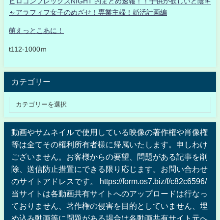
ヒロコンプレックスNIGHT 的まとめ速報！！子供が欲しいど陰キ
ャアラフィフ女子のめざせ！専業主婦！婚活計画編
萌えっとこあに！
t112-1000ｍ
カテゴリー
動画やサムネイルで使用している映像の著作権や肖像権
等は全てその権利所有者様に帰属いたします。申しわけ
ございません。お客様からの要望、問題がある記事を削
除、送信防止措置にできる限り応じます。お問い合わせ
のサイトアドレスです。 https://form.os7.biz/f/c82c6596/
当サイトは各動画共有サイトへのアップロードは行なっ
ておりません、著作権の侵害を目的としていません、埋
め込み動画等に問題がある場合は各動画共有サイト元へ