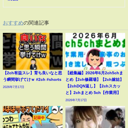
おすすめ
の関連記事
【2ch有益スレ】育ち良いなと思
【総集編】2026年6月2ch5chま
う瞬間挙げてけｗ #2ch #shorts
とめ【2ch修羅場】【2ch嫁姑】
【2chDQN返し】【2chスカッ
2026年7月17日
と】2chまとめ 5ch【作業用】
2026年7月17日