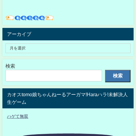
アーカイブ
検索
検索
カオスtomo娘ちゃんねーるアーガマ!Haraハラ!未解決人
生ゲーム
ハゲて無双