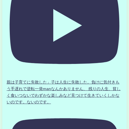
親は子育てに失敗した」子は人生に失敗した。負けに気付きも
う手遅れで逆転一発manなんかありません、 残りの人生、貧し
く食いつないでわずかな楽しみなど見つけて生きていくしかな
いのです。ないのです。