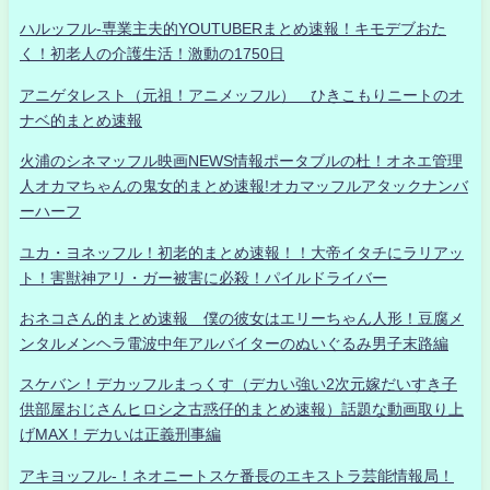
ハルッフル-専業主夫的YOUTUBERまとめ速報！キモデブおた
く！初老人の介護生活！激動の1750日
アニゲタレスト（元祖！アニメッフル） ひきこもりニートのオ
ナベ的まとめ速報
火浦のシネマッフル映画NEWS情報ポータブルの杜！オネエ管理
人オカマちゃんの鬼女的まとめ速報!オカマッフルアタックナンバ
ーハーフ
ユカ・ヨネッフル！初老的まとめ速報！！大帝イタチにラリアッ
ト！害獣神アリ・ガー被害に必殺！パイルドライバー
おネコさん的まとめ速報 僕の彼女はエリーちゃん人形！豆腐メ
ンタルメンヘラ電波中年アルバイターのぬいぐるみ男子末路編
スケバン！デカッフルまっくす（デカい強い2次元嫁だいすき子
供部屋おじさんヒロシ之古惑仔的まとめ速報）話題な動画取り上
げMAX！デカいは正義刑事編
アキヨッフル-！ネオニートスケ番長のエキストラ芸能情報局！