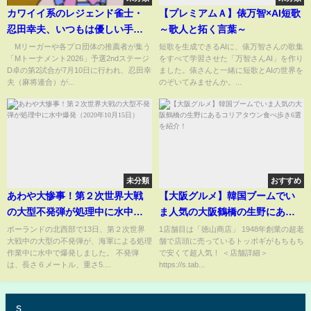
カワイイ系のレジェンド雀士・
【プレミアムＡ】俵万智×AI短歌
忍田幸夫、いつもは優しい手つ
～歌人と拓く言葉～
きが急に強打でファン驚き「バ
Mリーガーや各プロ団体の推薦者が集う
短歌を生成できるAIに、俵万智さんの歌集
「Mトーナメント2026」予選2ndステージ
をすべて学習させた「万智さんAI」を作り
チコーン迫力ある」「流石にう
D卓の第2試合が7月10日に行われ、忍田幸
ました。俵さんと一緒に短歌とAIの世界を
れしすぎたかｗ」/麻雀・Mトー
夫（麻将連合）が...
のぞいてみませんか。...
ナメント(ABEMA TIMES)
未分類
おすすめ
あわや大惨事！第２次世界大戦
【大阪グルメ】韓国ブームでい
の大型不発弾が処理中に水中爆
ま人気の大阪鶴橋の生野にある
発（2020年10月15日）
コリアタウン食べ歩き6選を紹
ポーランドの北西部で13日、第２次世界
1店舗目は「徳山商店」 1948年創業の超老
大戦中の大型の不発弾が、海軍による処理
舗で店頭に売っているトッポギがもちもち
介！
作業中に水中で爆発しました。 不発弾
で安くて超人気！ ＜店舗詳細＞
は、長さ６メートル、重さ5....
https://s.tab...
s