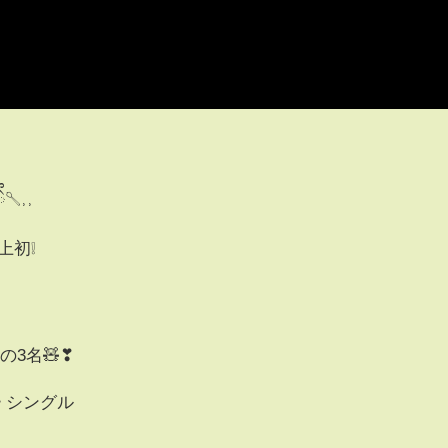
˒˒
上初❕
3名🧸❣︎
 シングル