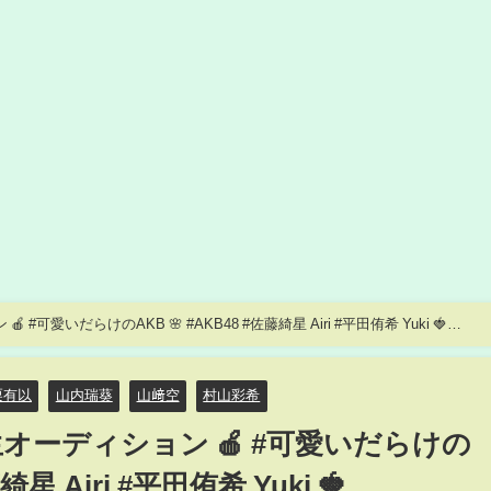
 #可愛いだらけのAKB 🌸 #AKB48 #佐藤綺星 Airi #平田侑希 Yuki 🍓
栗有以
山内瑞葵
山﨑空
村山彩希
1期生オーディション 🍎 #可愛いだらけの
綺星 Airi #平田侑希 Yuki 🍓