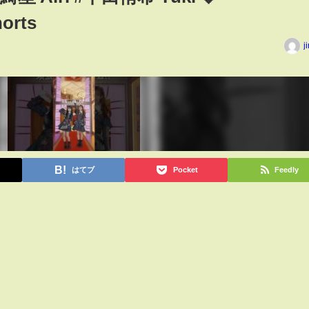
orts
j
はてブ
Pocket
Feedly