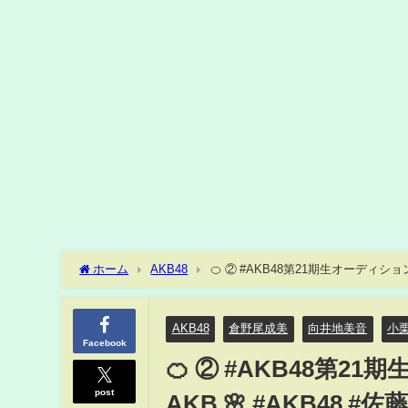
ホーム
AKB48
🍊 ② #AKB48第21期生オーディション 
#AKB48_20thYear #shorts
AKB48
倉野尾成美
向井地美音
小
Facebook
🍊 ② #AKB48第2
post
AKB 🌸 #AKB48 #佐藤