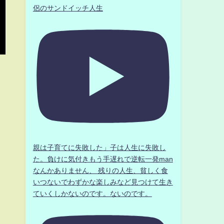
侶のサンドイッチ人生
親は子育てに失敗した」子は人生に失敗し
た。負けに気付きもう手遅れで逆転一発man
なんかありません、 残りの人生、貧しく食
いつないでわずかな楽しみなど見つけて生き
ていくしかないのです。ないのです。