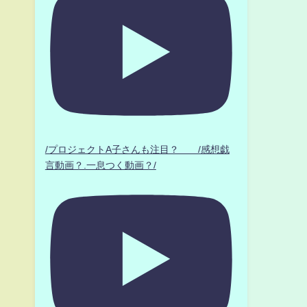
/プロジェクトA子さんも注目？ /感想戯
言動画？.一息つく動画？/