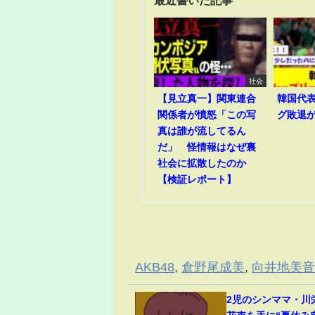
最近書いた記事
社会
【見立真一】関東連合
韓国代
関係者が憤怒「この写
グ敗退
真は誰が流してるん
だ」 怪情報はなぜ裏
社会に拡散したのか
【検証レポート】
AKB48
,
倉野尾成美
,
向井地美
2児のシンママ・川