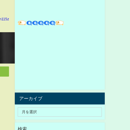
in115z
アーカイブ
検索