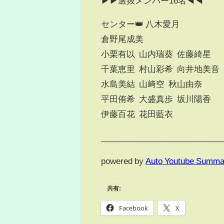
▶︎▶︎選抜メンバー16名◀︎◀︎
センター👑 八木愛月
倉野尾成美
小栗有以 山内瑞葵 佐藤綺星
千葉恵里 村山彩希 向井地美音
水島美結 山﨑空 秋山由奈
平田侑希 大盛真歩 坂川陽香
伊藤百花 花田藍衣
___________________________
powered by
Auto Youtube Summa
共有:
Facebook
X