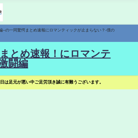
編--の一同驚愕まとめ速報にロマンティックが止まらない？-僕の
驚愕まとめ速報！にロマンテ
激闘編
日は足元が悪い中ご足労頂き誠に有難うございます。