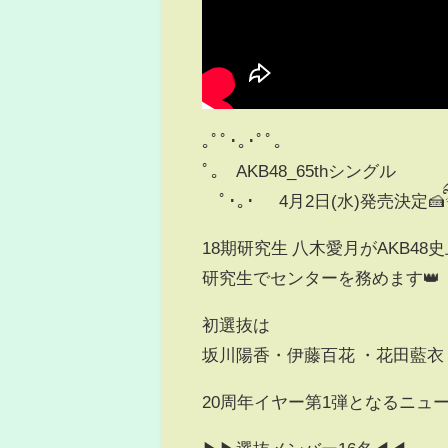
｡ﾟﾟ･｡･ﾟﾟ｡
ﾟ。 AKB48_65thシングル
ﾟ･｡･ 4月2日(水)発売決定🍰ིྀ
18期研究生 八木愛月がAKB48史
研究生でセンターを務めます👑
初選抜は
坂川陽香・伊藤百花 ・花田藍衣 の
20周年イヤー第1弾となるニュー