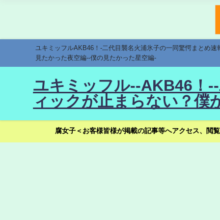
ユキミッフルAKB46！-二代目襲名火浦氷子の一同驚愕まとめ
見たかった夜空編--僕の見たかった星空編-
ユキミッフル--AKB46
ィックが止まらない？僕が
腐女子＜お客様皆様が掲載の記事等へアクセス、閲覧