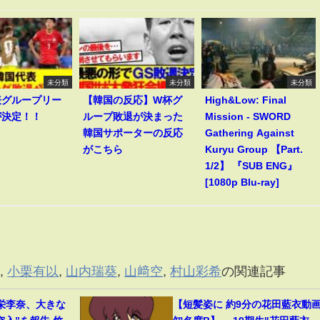
未分類
未分類
未分類
表グループリー
【韓国の反応】W杯グ
High&Low: Final
が決定！！
ループ敗退が決まった
Mission - SWORD
韓国サポーターの反応
Gathering Against
がこちら
Kuryu Group 【Part.
1/2】 『SUB ENG』
[1080p Blu-ray]
音
,
小栗有以
,
山内瑞葵
,
山﨑空
,
村山彩希
の関連記事
栄李奈、大きな
【短髪姿に 約9分の花田藍衣動画 .