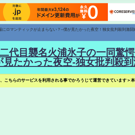
速報にロマンティックが止まらない？--僕が見たかった夜空！独女批判殺到激闘
！--二代目襲名火浦氷子の一同
見たかった夜空-独女批判殺到
、こちらのサービスを利用される事でかろうじて運営できています＞本