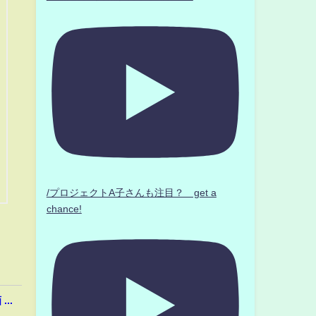
/プロジェクトA子さんも注目？ get a
chance!
..