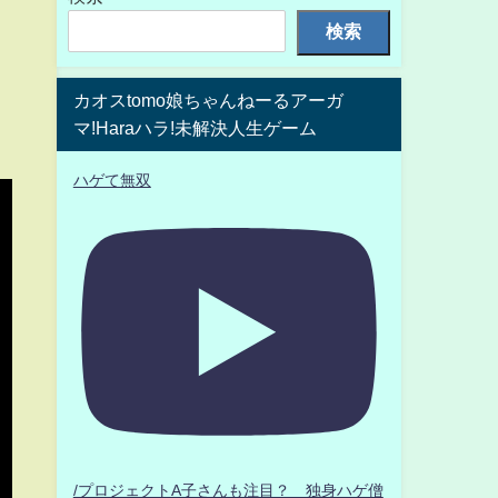
検索
カオスtomo娘ちゃんねーるアーガ
マ!Haraハラ!未解決人生ゲーム
ハゲて無双
/プロジェクトA子さんも注目？ 独身ハゲ僧