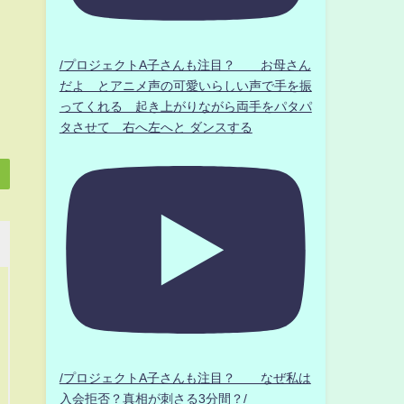
/プロジェクトA子さんも注目？ お母さん
だよ とアニメ声の可愛いらしい声で手を振
ってくれる 起き上がりながら両手をパタパ
タさせて 右へ左へと ダンスする
/プロジェクトA子さんも注目？ なぜ私は
入会拒否？真相が刺さる3分間？/