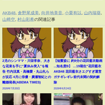
AKB48
,
倉野尾成美
,
向井地美音
,
小栗有以
,
山内瑞葵
,
山﨑空
,
村山彩希
の関連記事
2児のシンママ・川栄李奈、大き
【短髪姿に 約9分の花田藍衣動画
な花束を手に“夏休み突入”を報
...知名度B】 …19期生"花田藍衣
告 竹内涼真・高橋愛・丸山礼ら
AKB48 花田藍衣さエグすぎ運営
が反応 4月に俳優・廣瀬智紀との
ガチギレギレ前代未聞の契約解
離婚発表(ABEMA TIMES)
除
2026年7月20日
2026年6月24日