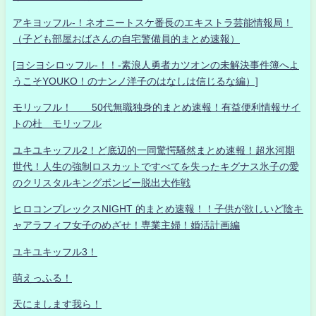
アキヨッフル-！ネオニートスケ番長のエキストラ芸能情報局！
（子ども部屋おばさんの自宅警備員的まとめ速報）
[ヨシヨシロッフル-！！-素浪人勇者カツオンの未解決事件簿へよ
うこそYOUKO！のナンノ洋子のはなしは信じるな編）]
モリッフル！ 50代無職独身的まとめ速報！有益便利情報サイ
トの杜 モリッフル
ユキユキッフル2！ど底辺的一同驚愕騒然まとめ速報！超氷河期
世代！人生の強制ロスカットですべてを失ったキグナス氷子の愛
のクリスタルキングボンビー脱出大作戦
ヒロコンプレックスNIGHT 的まとめ速報！！子供が欲しいど陰キ
ャアラフィフ女子のめざせ！専業主婦！婚活計画編
ユキユキッフル3！
萌えっふる！
天にまします我ら！