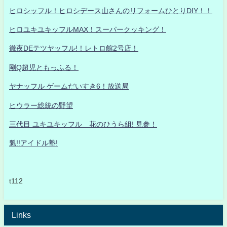
ヒロシッフル！ヒロシデース山さんのリフォームひとりDIY！！
ヒロユキユキッフルMAX！スーパークッキング！
徹夜DEテツヤッフル!！レトロ館2号店！
剛Q超児ともっふる！
ヤナッフル ゲームだいすき6！放送局
ヒウラー総統の野望
三代目 ユキユキッフル 花のひうら組! 見参！
魁!!アイドル塾!
t112
Links