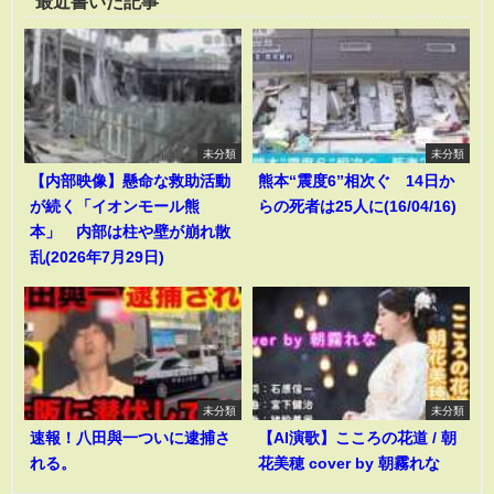
最近書いた記事
未分類
未分類
【内部映像】懸命な救助活動
熊本“震度6”相次ぐ 14日か
が続く「イオンモール熊
らの死者は25人に(16/04/16)
本」 内部は柱や壁が崩れ散
乱(2026年7月29日)
未分類
未分類
速報！八田與一ついに逮捕さ
【AI演歌】こころの花道 / 朝
れる。
花美穂 cover by 朝霧れな