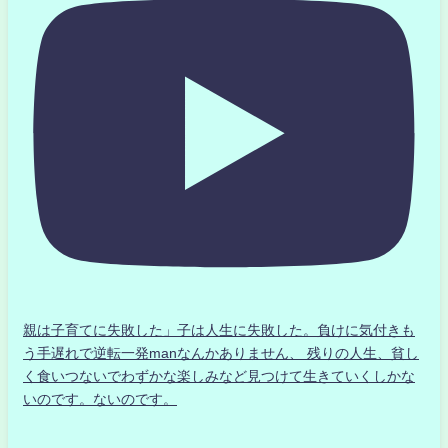
親は子育てに失敗した」子は人生に失敗した。負けに気付きも
う手遅れで逆転一発manなんかありません、 残りの人生、貧し
く食いつないでわずかな楽しみなど見つけて生きていくしかな
いのです。ないのです。