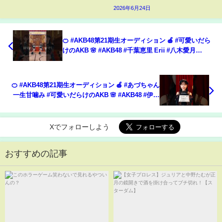
2026年6月24日
🍊 #AKB48第21期生オーディション 🍎 #可愛いだら
けのAKB 🌸 #AKB48 #千葉恵里 Erii #八木愛月
Azuki 🍓 #AKB48_20thYear #shorts
🍊 #AKB48第21期生オーディション 🍎 #あづちゃん
一生甘噛み #可愛いだらけのAKB 🌸 #AKB48 #伊藤
百花 Momoka #八木愛月 Azuki 🍓 #shorts
Xでフォローしよう
おすすめの記事