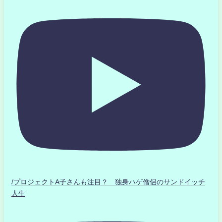
/プロジェクトA子さんも注目？ 独身ハゲ僧侶のサンドイッチ
人生