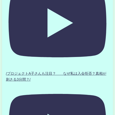
/プロジェクトA子さんも注目？ なぜ私は入会拒否？真相が
刺さる3分間？/