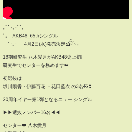
｡ﾟﾟ･｡･ﾟﾟ｡
ﾟ。 AKB48_65thシングル
ﾟ･｡･ 4月2日(水)発売決定🍰ིྀ𓌈˒˒
18期研究生 八木愛月がAKB48史上初❕
研究生でセンターを務めます👑
初選抜は
坂川陽香・伊藤百花 ・花田藍衣 の3名🧸❣︎
20周年イヤー第1弾となるニュー シングル
▶︎▶︎選抜メンバー16名◀︎◀︎
センター👑 八木愛月