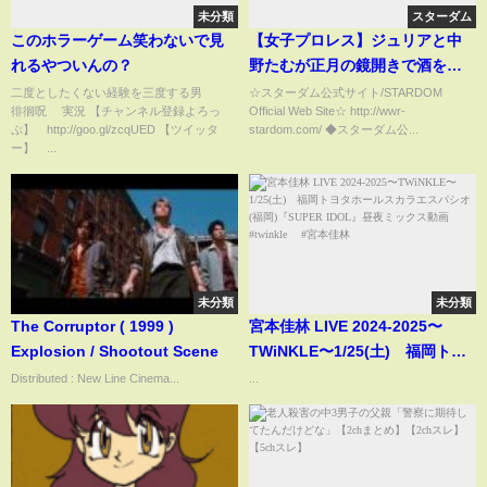
未分類
スターダム
このホラーゲーム笑わないで見
【女子プロレス】ジュリアと中
れるやついんの？
野たむが正月の鏡開きで酒を掛
け合ってブチ切れ！【スターダ
二度としたくない経験を三度する男
☆スターダム公式サイト/STARDOM
徘徊呪 実況 【チャンネル登録よろっ
Official Web Site☆ http://wwr-
ム】
ぷ】 http://goo.gl/zcqUED 【ツイッタ
stardom.com/ ◆スターダム公...
ー】 ...
未分類
未分類
The Corruptor ( 1999 )
宮本佳林 LIVE 2024-2025〜
Explosion / Shootout Scene
TWiNKLE〜1/25(土) 福岡トヨ
タホールスカラエスパシオ (福
Distributed : New Line Cinema...
...
岡)『SUPER IDOL』昼夜ミック
ス動画 #twinkle #宮本佳林