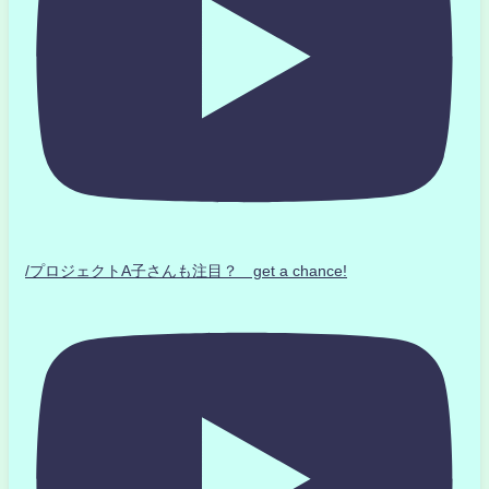
/プロジェクトA子さんも注目？ get a chance!