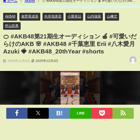
ホーム
AKB48
🍊 #AKB48第21期生オーディション 🍎 #可愛いだらけのAKB
🌸 #AKB48 #千葉恵里 Erii #八木愛月 Azuki 🍓 #AKB48_20thYear #shorts
AKB48
倉野尾成美
向井地美音
小栗有以
山内瑞葵
山﨑空
村山彩希
🍊 #AKB48第21期生オーディション 🍎 #可愛いだ
らけのAKB 🌸 #AKB48 #千葉恵里 Erii #八木愛月
Azuki 🍓 #AKB48_20thYear #shorts
2025年12月4日
2025年12月4日
LINE