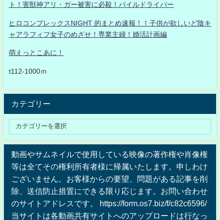
ト！害獣神アリ・ガー被害に必殺！パイルドライバー
ヒロコンプレックスNIGHT 的まとめ速報！！子供が欲しいど陰キ
ャアラフィフ女子のめざせ！専業主婦！婚活計画編
萌えっとこあに！
t112-1000ｍ
カテゴリー
動画やサムネイルで使用している映像の著作権や肖像権
等は全てその権利所有者様に帰属いたします。申しわけ
ございません。お客様からの要望、問題がある記事を削
除、送信防止措置にできる限り応じます。お問い合わせ
のサイトアドレスです。 https://form.os7.biz/f/c82c6596/
当サイトは各動画共有サイトへのアップロードは行なっ