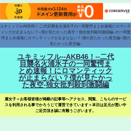
ユキミッフルAKB46！-二代目襲名火浦氷子の一同驚愕まとめ速報にロマンテ
ィックが止まらない？--僕が見たかった夜空！独女批判殺到激闘編--の一同驚
愕まとめ速報にロマンティックが止まらない？-僕の見たかった夜空編--僕の
見たかった星空編-
ユキミッフル--AKB46！--二代
目襲名火浦氷子の一同驚愕ま
とめ速報！にロマンティック
が止まらない？僕が見たかっ
た夜空-独女批判殺到激闘編
腐女子＜お客様皆様が掲載の記事等へアクセス、閲覧、こちらのサービ
スを利用される事でかろうじて運営できています＞本日は足元が悪い中
ご足労頂き誠に有難うございます。