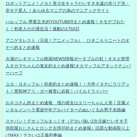
ロボットアニメ！メカと美少女キャラだいすき永遠の非リア充・
非モテ星人 ！あらゆるマニアの為のマニアックサイト
ハルッフル-専業主夫的YOUTUBERまとめ速報！キモデブおた
く！初老人の介護生活！激動の1750日
アニゲタレスト（元祖！アニメッフル） ひきこもりニートのオ
ナベ的まとめ速報
火浦のシネマッフル映画NEWS情報ポータブルの杜！オネエ管理
人オカマちゃんの鬼女的まとめ速報!オカマッフルアタックナンバ
ーハーフ
ユカ・ヨネッフル！初老的まとめ速報！！大帝イタチにラリアッ
ト！害獣神アリ・ガー被害に必殺！パイルドライバー
おネコさん的まとめ速報 僕の彼女はエリーちゃん人形！豆腐メ
ンタルメンヘラ電波中年アルバイターのぬいぐるみ男子末路編
スケバン！デカッフルまっくす（デカい強い2次元嫁だいすき子
供部屋おじさんヒロシ之古惑仔的まとめ速報）話題な動画取り上
げMAX！デカいは正義刑事編