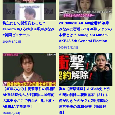
坊主にして髪質変わった？
2013/06/10 AKB48総選挙 峯岸
#shorts #ひろゆき #峯岸みなみ
みなみに密着 (2/3) 峯岸ファンの
#質問ゼメナール
本音とは？ Minegishi Minami
AKB48 5th General Election
2026年6月24日
2026年6月24日
【峯岸みなみ】衝撃事件の真相⁉️
🎬🔥【衝撃速報】AKB48史上初
AKB48時代の坊主謝罪…10年前
の契約解除…花田藍衣（21）に
の真実をここで告白⚡️｜地上波・
何が起きたのか？丸刈り謝罪と
ABEMAで放送中！
運営発表の真相😭💔【徹底解
説】
2026年6月24日