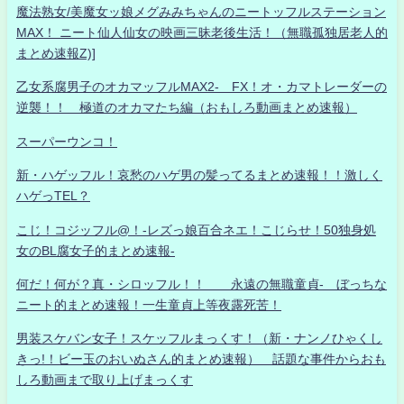
魔法熟女/美魔女ッ娘メグみみちゃんのニートッフルステーション
MAX！ ニート仙人仙女の映画三昧老後生活！（無職孤独居老人的
まとめ速報Z)]
乙女系腐男子のオカマッフルMAX2- FX！オ・カマトレーダーの
逆襲！！ 極道のオカマたち編（おもしろ動画まとめ速報）
スーパーウンコ！
新・ハゲッフル！哀愁のハゲ男の髪ってるまとめ速報！！激しく
ハゲっTEL？
こじ！コジッフル@！-レズっ娘百合ネエ！こじらせ！50独身処
女のBL腐女子的まとめ速報-
何だ！何が？真・シロッフル！！ 永遠の無職童貞- ぼっちな
ニート的まとめ速報！一生童貞上等夜露死苦！
男装スケバン女子！スケッフルまっくす！（新・ナンノひゃくし
きっ!！ビー玉のおいぬさん的まとめ速報） 話題な事件からおも
しろ動画まで取り上げまっくす