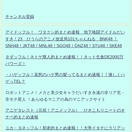
チャンネル登録
アイドッフル！ ワタクシ的まとめ速報 地下格闘アイドルだい
すき！23 ひうらのアニメ放送局101ちゃんねる BNK48 ！
SNH48！JKT48！MNL48！SGO48！GNZ48！STU48！SKE48
タダッフル！ネトゲ廃人的まとめ速報！！ネット乞食DE2000万
パワーズ！
・ハゲッフル！哀愁のハゲ男の髪ってるまとめ速報！！激しくハ
ゲっTEL？
ロボットアニメ！メカと美少女キャラだいすき永遠の非リア充・
非モテ星人 ！あらゆるマニアの為のマニアックサイト
アニゲタレスト（元祖！アニメッフル） ひきこもりニートのオ
ナベ的まとめ速報
ユカ・ヨネッフル！初老的まとめ速報！！大帝イタチにラリアッ