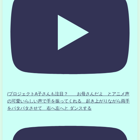
/プロジェクトA子さんも注目？ お母さんだよ とアニメ声
の可愛いらしい声で手を振ってくれる 起き上がりながら両手
をパタパタさせて 右へ左へと ダンスする