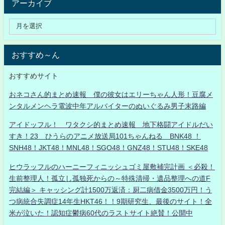
アーカイブ
おすすめ～ん
おすすめサイト
おネコさん的まとめ速報 僕の彼女はエリーちゃん人形！豆腐メ
ンタルメンヘラ電波中年アルバイターのぬいぐるみ男子末路編
アイドッフル！ ワタクシ的まとめ速報 地下格闘アイドルだい
すき！23 ひうらのアニメ放送局101ちゃんねる BNK48 ！
SNH48！JKT48！MNL48！SGO48！GNZ48！STU48！SKE48
ヒウラッフルのハーニーフィニッシュゴミ屋敷補完計画 ＜必殺！
生前整理人！孤立し孤独死からの～特殊清掃・遺品整理への道F
完結編＞ キャッシング計1500万返済：厨二病借金3500万円！う
つ病統合失調症14年生HKT46！！9期研究生、最後のサイト！全
米が泣いた！認知症鬱病60代のラストサイト絶賛！公開中