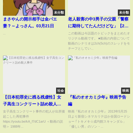
未分類
未分類
まさやんの開示相手は金バエ
老人殺害の中3男子の父親「警察
妻？～よっさん。03月21日
に期待してたんだけどな」【2ch
まとめ】【2chスレ】【5chス
...
この動画は今話題のトピックをまとめたオ
リジナル動画です。 ■動画の内容について
レ】
動画のシナリオは2ch(5ch)のスレッドをモ
チーフとしてい...
社会
映画
【日本犯罪史に残る残虐性】女
『私のオオカミ少年』映画予告
子高生コンクリート詰め殺人事
編
件
女子高生コンクリート事件の犯人が出所後
映画『私のオオカミ少年』 2013年5月25
起こした再犯事件
日より新宿シネマカリテほか全国ロードシ
https://youtu.be/kA_f7dC1arU ＜動画の説
ョー ｢トキメキ☆成均館スキャンダル」
明＞ 1988年...
「優しい男」のソン・...