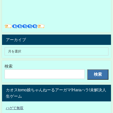
アーカイブ
検索
検索
カオスtomo娘ちゃんねーるアーガマ!Haraハラ!未解決人
生ゲーム
ハゲて無双