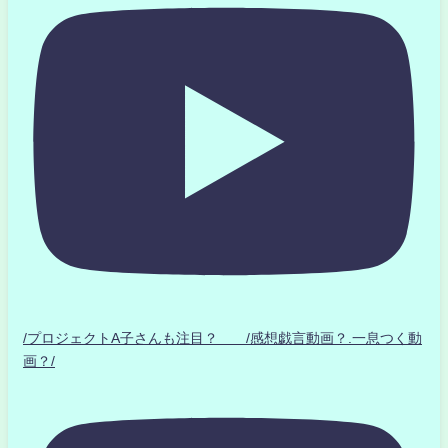
/プロジェクトA子さんも注目？ /感想戯言動画？.一息つく動
画？/