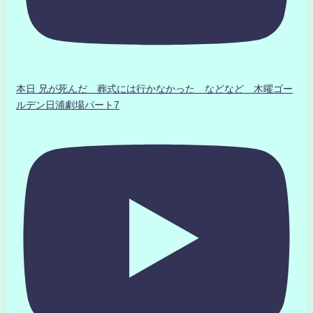
本日 兄が死んだ 葬式には行かなかった などなど 木曜ゴー
ルデン日浦劇場パート7