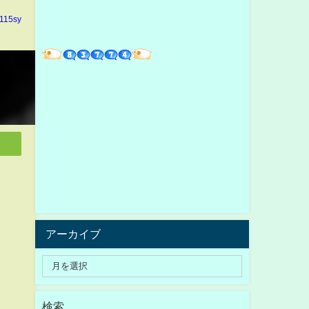
n115sy
アーカイブ
検索