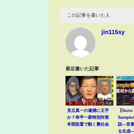
この記事を書いた人
jin115sy
最近書いた記事
社会
見立真一の逮捕に王手
【Suno
か？幸平一家特別対策
Samp
本部設置で動く裏社会
説―音
る生成