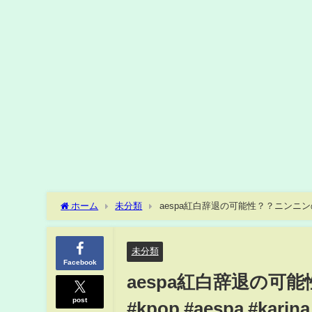
ホーム
未分類
aespa紅白辞退の可能性？？ニンニンの原爆ランプの
未分類
Facebook
aespa紅白辞退の
post
#kpop #aespa #karina 