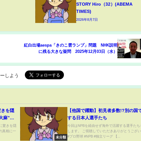
STORY Hiro（32）(ABEMA
TIMES)
2026年8月7日
紅白出場aespa「きのこ雲ランプ」問題 NHK説明
に残る大きな疑問 2025年12月03日（水）
ローしよう
驚きを隠
【他国で躍動】初見者多数!?別の国
大麻”事
する日本人選手たち
と噂され
に驚きを隠
今回はNPBを経由せず海外で活躍する選手たち
の真相に一
します。 ご視聴していただきありがとうござ
#プロ野球 #NPB #独立リーグ 【...
未分類