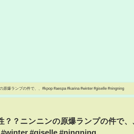
件で、、#kpop #aespa #karina #winter #giselle #ningning
可能性？？ニンニンの原爆ランプの件で、
#winter #giselle #ningning