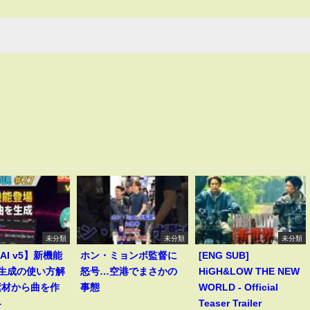
未分類
未分類
未分類
 AI v5】新機能
ホン・ミョンボ監督に
[ENG SUB]
le生成の使い方解
怒号…空港でまさかの
HiGH&LOW THE NEW
素材から曲を作
事態
WORLD - Official
―
Teaser Trailer