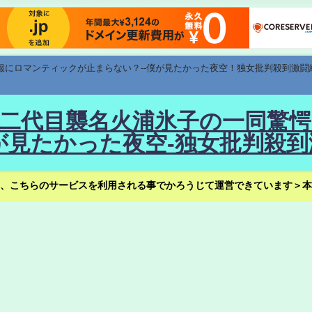
速報にロマンティックが止まらない？--僕が見たかった夜空！独女批判殺到激闘
！--二代目襲名火浦氷子の一同
見たかった夜空-独女批判殺到
、こちらのサービスを利用される事でかろうじて運営できています＞本