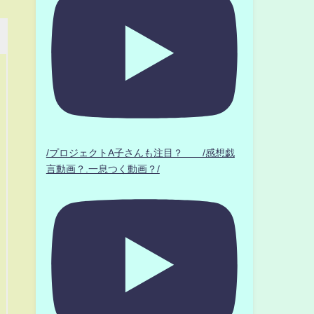
/プロジェクトA子さんも注目？ /感想戯
言動画？.一息つく動画？/