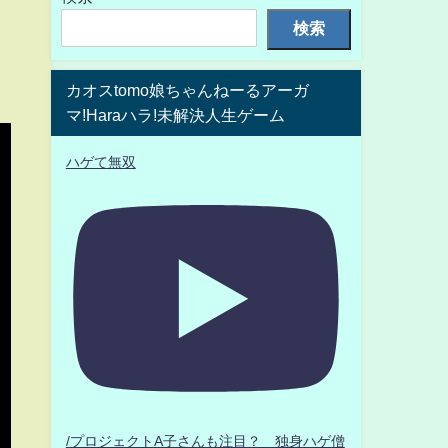
検索
カオスtomo娘ちゃんねーるアーガ
マ!Haraハラ!未解決人生ゲーム
ハゲて無双
/プロジェクトA子さんも注目？ 独身ハゲ僧