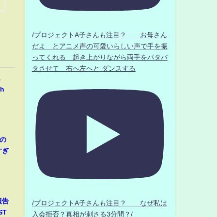
/プロジェクトA子さんも注目？ お母さん
だよ とアニメ声の可愛いらしい声で手を振
ってくれる 起き上がりながら両手をパタパ
タさせて 右へ左へと ダンスする
…
h
の
すぎ
報告
/プロジェクトA子さんも注目？ なぜ私は
ST
入会拒否？真相が刺さる3分間？/