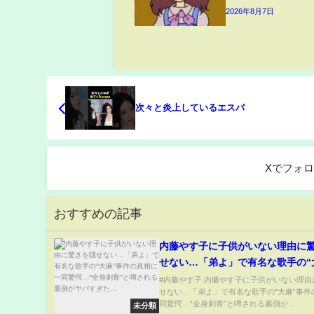
2026年8月7日
次々と炎上しているエスパ
Xでフォ
おすすめの記事
内藤やす子に子供がいない理由に
せない…「弟よ」で有名な歌手の“
件の真相に一同驚愕…“全身刺青”
#内藤やす子 内藤やす子に子供がいない理由
せない…「弟よ」で有名な歌手の“大麻”事件
る裏側がヤバすぎた…
同驚愕…“全身刺青”と噂される裏側が...
未分類