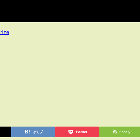
rize
はてブ
Pocket
Feedly