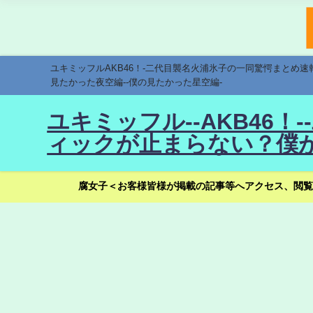
ユキミッフルAKB46！-二代目襲名火浦氷子の一同驚愕まとめ
見たかった夜空編--僕の見たかった星空編-
ユキミッフル--AKB46
ィックが止まらない？僕が
腐女子＜お客様皆様が掲載の記事等へアクセス、閲覧