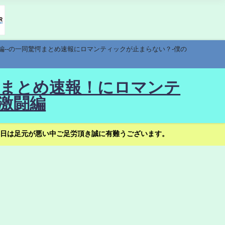
編--の一同驚愕まとめ速報にロマンティックが止まらない？-僕の
驚愕まとめ速報！にロマンテ
激闘編
日は足元が悪い中ご足労頂き誠に有難うございます。