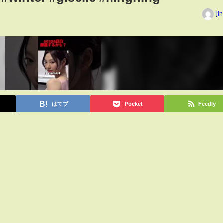
ji
はてブ
Pocket
Feedly