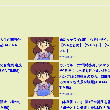
早大生が関与か
婚活女子ワイ(35)、心折れそう
(ABEMA
【2chまとめ】【2chスレ】【5c
スレ】
2026年8月7日
の合意案 違反
カンガルーの“同時多発デスマッ
A TIMES)
チ”勃発！しっぽを押さえた2対1
ハンデ戦に観戦者の姿も…自由
るカオスな光景が話題(ABEMA
TIMES)
2026年8月7日
撃阻止「橋の封
山本舞香（28） 第1子の誕生を
MES)
「母子ともに健康」夫はMY FIR