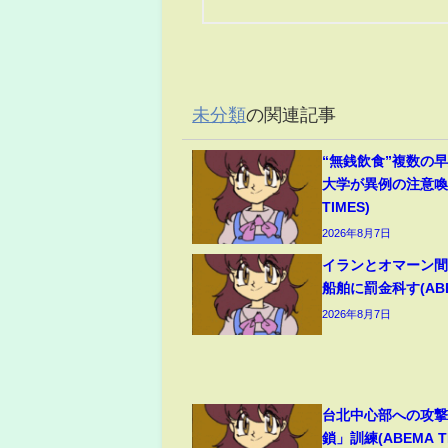
未分類
の関連記事
“無銭飲食”複数の
大学が異例の注意喚起
TIMES)
2026年8月7日
イランとオマーン間
船舶に罰金科す(ABEM
2026年8月7日
台北中心部への攻
鎖」訓練(ABEMA TI