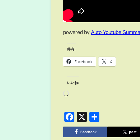
powered by
Auto Youtube Summa
共有:
Facebook
X
いいね:
Facebook
X
共
有
Facebook
post