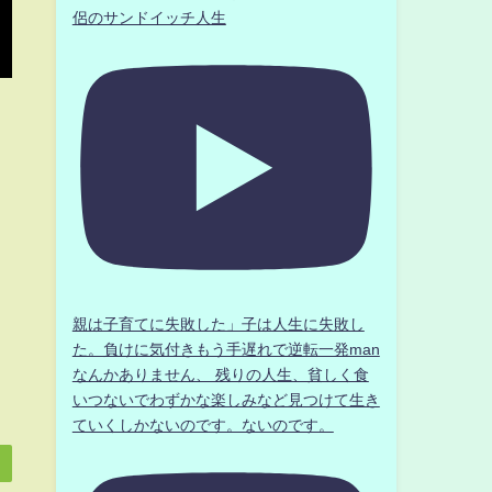
侶のサンドイッチ人生
親は子育てに失敗した」子は人生に失敗し
た。負けに気付きもう手遅れで逆転一発man
なんかありません、 残りの人生、貧しく食
いつないでわずかな楽しみなど見つけて生き
ていくしかないのです。ないのです。