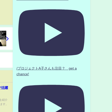
/プロジェクトA子さんも注目？ get a
chance!
で活躍
を紹介
います。