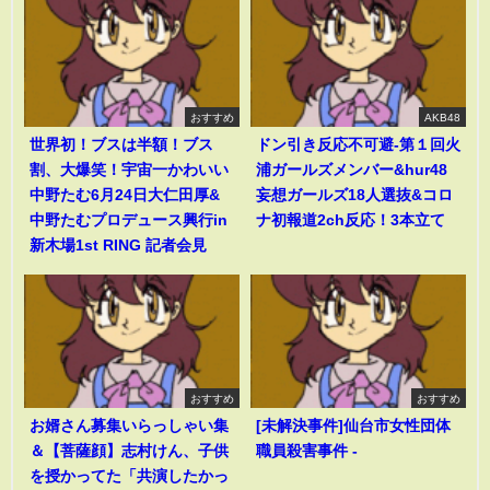
おすすめ
AKB48
世界初！ブスは半額！ブス
ドン引き反応不可避-第１回火
割、大爆笑！宇宙一かわいい
浦ガールズメンバー&hur48
中野たむ6月24日大仁田厚&
妄想ガールズ18人選抜&コロ
中野たむプロデュース興行in
ナ初報道2ch反応！3本立て
新木場1st RING 記者会見
おすすめ
おすすめ
お婿さん募集いらっしゃい集
[未解決事件]仙台市女性団体
＆【菩薩顔】志村けん、子供
職員殺害事件 -
を授かってた「共演したかっ