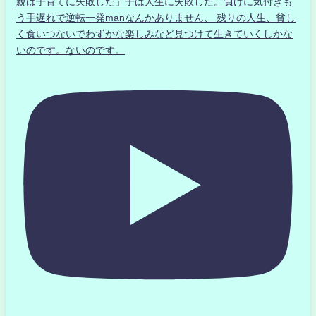
親は子育てに失敗した」子は人生に失敗した。負けに気付きも
う手遅れで逆転一発manなんかありません、 残りの人生、貧し
く食いつないでわずかな楽しみなど見つけて生きていくしかな
いのです。ないのです。