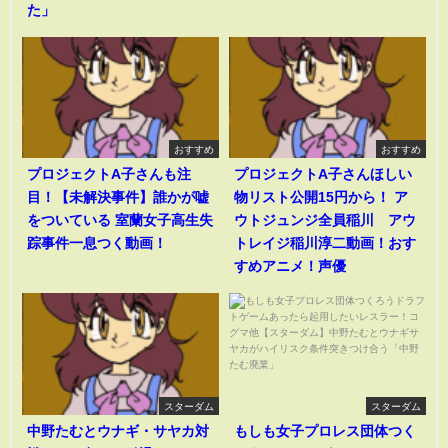
た」
おすすめ
おすすめ
プロジェクトA子さんも注
プロジェクトA子さんほしい
目！【未解決事件】誰かが嘘
物リスト公開15円から！ ア
をついている 室蘭女子高生失
ウトジュンジ全員稲川 アウ
踪事件一息つく動画！
トレイジ稲川淳二動画！おす
すめアニメ！声優
スターダム
スターダム
中野たむとウナギ・サヤカ対
もしも女子プロレス団体つく