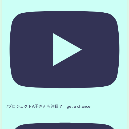
/プロジェクトA子さんも注目？ get a chance!