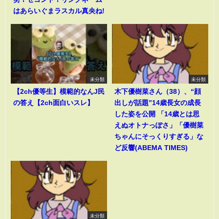
はあらいぐまラスカル真央ね!
未分類
未分類
【2ch優等生】模範的なんJ民
木下優樹菜さん（38）、“顔
の答え【2ch面白いスレ】
出しが話題”14歳長女の成長
した姿を公開 「14歳とは思
えぬオトナっぽさ」「優樹菜
ちゃんにそっくりすぎる」な
ど反響(ABEMA TIMES)
未分類