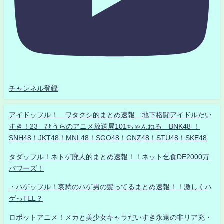
チャンネル登録
アイドッフル！ ワタクシ的まとめ速報 地下格闘アイドルだい
すき！23 ひうらのアニメ放送局101ちゃんねる BNK48 ！
SNH48！JKT48！MNL48！SGO48！GNZ48！STU48！SKE48
タダッフル！ネトゲ廃人的まとめ速報！！ネット乞食DE2000万
パワーズ！
・ハゲッフル！哀愁のハゲ男の髪ってるまとめ速報！！激しくハ
ゲっTEL？
ロボットアニメ！メカと美少女キャラだいすき永遠の非リア充・