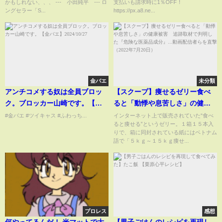
かもしれない、、、 --- 小田純平 --- ロ
支払いも請求時に1％OFF！
見！
ングセラー「S...
https://px.a8.ne...
金バエ
未分類
アンチコメする奴は全員ブロッ
【スクープ】痩せるゼリー食べ
ク。ブロッカー山崎です。【金
ると「動悸や息苦しさ」の健康
バエ】2024/10/27
被害 追跡取材で判明した『危
#金バエ #ツイキャス #ふわっち...
インターネット上で販売されていた“食べ
ると痩せる”というゼリー。１箱１５本入
険な医薬品成分』...動画配信者ら
りで、箱に同封されている紙にはベトナム
を直撃（2022年7月20日）
語で「５ｋｇ～１５ｋｇ痩せ...
プロレス
感想