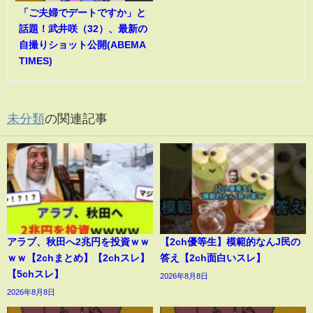
「ご夫婦でデートですか」と
話題！武井咲（32）、最新の
自撮りショット公開(ABEMA
TIMES)
未分類
の関連記事
アラブ、秋田へ2兆円を投資ｗｗ
【2ch優等生】模範的なんJ民の
ｗｗ【2chまとめ】【2chスレ】
答え【2ch面白いスレ】
【5chスレ】
2026年8月8日
2026年8月8日