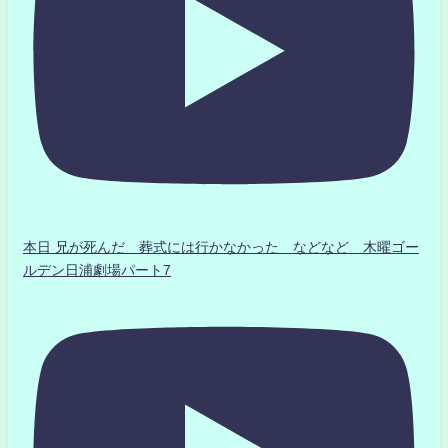
本日 兄が死んだ 葬式には行かなかった などなど 木曜ゴー
ルデン日浦劇場パート7