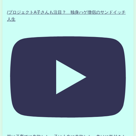
/プロジェクトA子さんも注目？ 独身ハゲ僧侶のサンドイッチ
人生