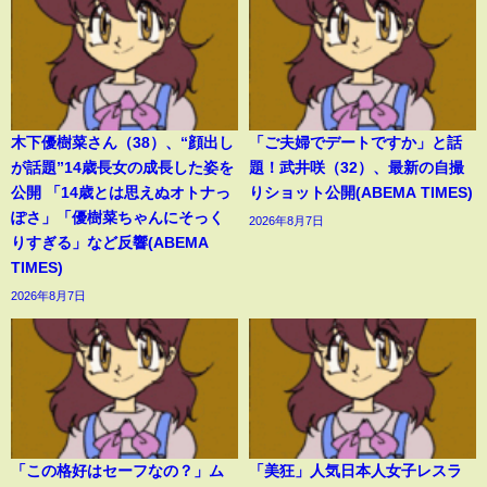
木下優樹菜さん（38）、“顔出し
「ご夫婦でデートですか」と話
が話題”14歳長女の成長した姿を
題！武井咲（32）、最新の自撮
公開 「14歳とは思えぬオトナっ
りショット公開(ABEMA TIMES)
ぽさ」「優樹菜ちゃんにそっく
2026年8月7日
りすぎる」など反響(ABEMA
TIMES)
2026年8月7日
「この格好はセーフなの？」ム
「美狂」人気日本人女子レスラ