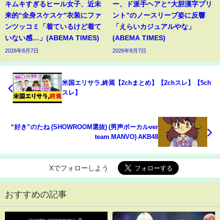
キムキすぎるヒール女子、近未
ー、ド派手ヘアと“大胆漢字プリ
来的“全身スケスケ”衣装にファ
ント”のノースリーブ姿に反響
ンツッコミ「着ているけど着て
「えらいカジュアルやな」
いない感…」(ABEMA TIMES)
(ABEMA TIMES)
2026年8月7日
2026年8月7日
米国エリサラ,終焉【2chまとめ】【2chスレ】【5ch
スレ】
“好き”のたね (SHOWROOM選抜) (男声ボーカルver
team MANVO) AKB48
Xでフォローしよう
おすすめの記事