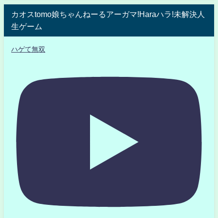
カオスtomo娘ちゃんねーるアーガマ!Haraハラ!未解決人
生ゲーム
ハゲて無双