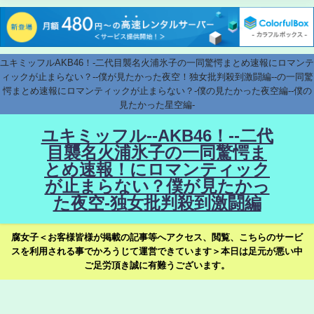
ユキミッフルAKB46！-二代目襲名火浦氷子の一同驚愕まとめ速報にロマンテ
ィックが止まらない？--僕が見たかった夜空！独女批判殺到激闘編--の一同驚
愕まとめ速報にロマンティックが止まらない？-僕の見たかった夜空編--僕の
見たかった星空編-
ユキミッフル--AKB46！--二代
目襲名火浦氷子の一同驚愕ま
とめ速報！にロマンティック
が止まらない？僕が見たかっ
た夜空-独女批判殺到激闘編
腐女子＜お客様皆様が掲載の記事等へアクセス、閲覧、こちらのサービ
スを利用される事でかろうじて運営できています＞本日は足元が悪い中
ご足労頂き誠に有難うございます。