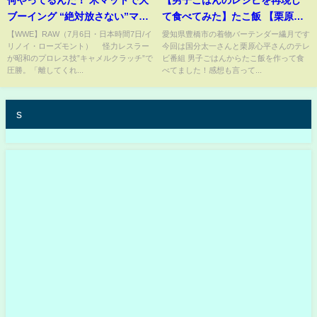
何やってるんだ！ 米マットで大
【男子ごはんのレシピを再現し
ブーイング “絶対放さない”マ
て食べてみた】たこ飯 【栗原心
ン、屈強な男を次々と蹂躙
平レシピ】
【WWE】RAW（7月6日・日本時間7日/イ
愛知県豊橋市の着物バーテンダー繊月です
リノイ・ローズモント） 怪力レスラー
今回は国分太一さんと栗原心平さんのテレ
(ABEMA TIMES)
が昭和のプロレス技”キャメルクラッチ”で
ビ番組 男子ごはんからたこ飯を作って食
圧勝。「離してくれ...
べてました！感想も言って...
s