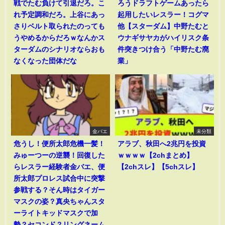
戦でたむ負けて引退だろ。こ
ろうドラフトゲームあったら
れ予定調和だろ。上谷にあっ
起用したいレスラー！コグマ
さりベルト取られたのっても
他【スターダム】中野たむと
うやめるからだろｗなんかス
ウナギサヤカがハイリスク条
ターダムのシナリオならおも
件突きつけ合う「中野たむ廃
なくなった団体だな
業」
金バエ
未分類
危うし！便所太郎危機一髪！
アラブ、秋田へ2兆円を投資
みゅーつーの逆襲！回復した
ｗｗｗｗ【2chまとめ】
らレスラー経験者金バエ、便
【2chスレ】【5chスレ】
所太郎プロレス試合中に突撃
参戦する？そん時はタイガー
マスクの姿？真央ちゃんスタ
ーライトキッドマスクで加
勢？セコンド？リングネーム