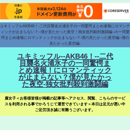
ユキミッフルAKB46！-二代目襲名火浦氷子の一同驚愕まとめ速報にロマンテ
ィックが止まらない？--僕が見たかった夜空！独女批判殺到激闘編--の一同驚
愕まとめ速報にロマンティックが止まらない？-僕の見たかった夜空編--僕の
見たかった星空編-
ユキミッフル--AKB46！--二代
目襲名火浦氷子の一同驚愕ま
とめ速報！にロマンティック
が止まらない？僕が見たかっ
た夜空-独女批判殺到激闘編
腐女子＜お客様皆様が掲載の記事等へアクセス、閲覧、こちらのサービ
スを利用される事でかろうじて運営できています＞本日は足元が悪い中
ご足労頂き誠に有難うございます。