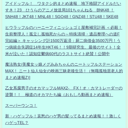
アイドッフル！ ワタクシ的まとめ速報 地下格闘アイドルだい
すき！23 ひうらのアニメ放送局101ちゃんねる BNK48 ！
SNH48！JKT48！MNL48！SGO48！GNZ48！STU48！SKE48
ヒウラッフルのハーニーフィニッシュゴミ屋敷補完計画 ＜必殺！
生前整理人！孤立し孤独死からの～特殊清掃・遺品整理への道F
完結編＞ キャッシング計1500万返済：厨二病借金3500万円！う
つ病統合失調症14年生HKT46！！9期研究生、最後のサイト！全
米が泣いた！認知症鬱病60代のラストサイト絶賛！公開中
魔法熟女/美魔女ッ娘メグみみちゃんのニートッフルステーション
MAX！ ニート仙人仙女の映画三昧老後生活！（無職孤独居老人的
まとめ速報Z)]
乙女系腐男子のオカマッフルMAX2- FX！オ・カマトレーダーの
逆襲！！ 極道のオカマたち編（おもしろ動画まとめ速報）
スーパーウンコ！
新・ハゲッフル！哀愁のハゲ男の髪ってるまとめ速報！！激しく
ハゲっTEL？