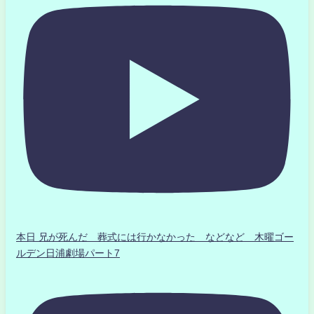
本日 兄が死んだ 葬式には行かなかった などなど 木曜ゴー
ルデン日浦劇場パート7