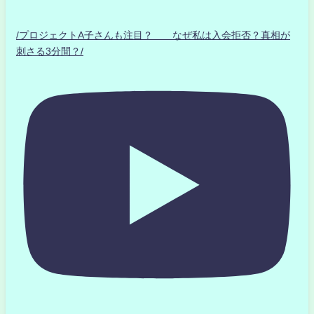
/プロジェクトA子さんも注目？ なぜ私は入会拒否？真相が
刺さる3分間？/