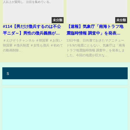
未分類
未分類
#114【男だけ徴兵するのは不公
【速報】気象庁「南海トラフ地
平ニダ～】男性の徴兵義務があ
震臨時情報 調査中」を発表
る韓国で、女性も兵役に就くべ
#shorts
＃えびぞうチャンネル ＃韓国軍 ＃お笑い
13日午後、日向灘でおきたマグニチュー
韓国軍 ＃徴兵制度 ＃女性も徴兵 ＃初めて
ド6.9の地震にともない、気象庁は「南海
きだと訴える大統領府への請願
の動画削除...
トラフ地震臨時情報 調査中」を発表しま
に29万人以上が賛同し、注目を
した。今回の地震が巨大な...
集めている。
s