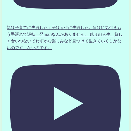
親は子育てに失敗した」子は人生に失敗した。負けに気付きも
う手遅れで逆転一発manなんかありません、 残りの人生、貧し
く食いつないでわずかな楽しみなど見つけて生きていくしかな
いのです。ないのです。