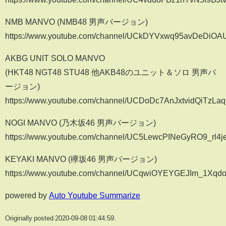
NMB MANVO (NMB48 男声バージョン)
https://www.youtube.com/channel/UCkDYVxwq95avDeDiO
AKBG UNIT SOLO MANVO
(HKT48 NGT48 STU48 他AKB48のユニット＆ソロ 男声バ
ージョン)
https://www.youtube.com/channel/UCDoDc7AnJxtvidQiTzLa
NOGI MANVO (乃木坂46 男声バージョン)
https://www.youtube.com/channel/UC5LewcPINeGyRO9_rl4j
KEYAKI MANVO (欅坂46 男声バージョン)
https://www.youtube.com/channel/UCqwiOYEYGEJIm_1Xqd
powered by
Auto Youtube Summarize
Originally posted 2020-09-08 01:44:59.