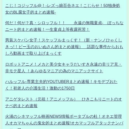
こじ！コジッフル@！-レズっ娘百合ネエ！こじらせ！50独身処
女のBL腐女子的まとめ速報-
何だ！何が？真・シロッフル！！ 永遠の無職童貞- ぼっちな
ニート的まとめ速報！一生童貞上等夜露死苦！
男装スケバン女子！スケッフルまっくす！（新・ナンノひゃくし
きっ!！ビー玉のおいぬさん的まとめ速報） 話題な事件からおも
しろ動画まで取り上げまっくす
ロボットアニメ！メカと美少女キャラだいすき永遠の非リア充・
非モテ星人 ！あらゆるマニアの為のマニアックサイト
ハルッフル-専業主夫的YOUTUBERまとめ速報！キモデブおた
く！初老人の介護生活！激動の1750日
アニゲタレスト（元祖！アニメッフル） ひきこもりニートのオ
ナベ的まとめ速報
火浦のシネマッフル映画NEWS情報ポータブルの杜！オネエ管理
人オカマちゃんの鬼女的まとめ速報!オカマッフルアタックナンバ