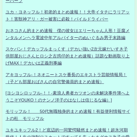
ーハーフ
ユカ・ヨネッフル！初老的まとめ速報！！大帝イタチにラリアッ
ト！害獣神アリ・ガー被害に必殺！パイルドライバー
おネコさん的まとめ速報 僕の彼女はエリーちゃん人形！豆腐メ
ンタルメンヘラ電波中年アルバイターのぬいぐるみ男子末路編
スケバン！デカッフルまっくす（デカい強い2次元嫁だいすき子
供部屋おじさんヒロシ之古惑仔的まとめ速報）話題な動画取り上
げMAX！デカいは正義刑事編
アキヨッフル-！ネオニートスケ番長のエキストラ芸能情報局！
（子ども部屋おばさんの自宅警備員的まとめ速報）
[ヨシヨシロッフル-！！-素浪人勇者カツオンの未解決事件簿へよ
うこそYOUKO！のナンノ洋子のはなしは信じるな編）]
モリッフル！ 50代無職独身的まとめ速報！有益便利情報サイ
トの杜 モリッフル
ユキユキッフル2！ど底辺的一同驚愕騒然まとめ速報！超氷河期
世代！人生の強制ロスカットですべてを失ったキグナス氷子の愛