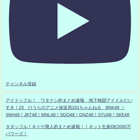
チャンネル登録
アイドッフル！ ワタクシ的まとめ速報 地下格闘アイドルだい
すき！23 ひうらのアニメ放送局101ちゃんねる BNK48 ！
SNH48！JKT48！MNL48！SGO48！GNZ48！STU48！SKE48
タダッフル！ネトゲ廃人的まとめ速報！！ネット乞食DE2000万
パワーズ！