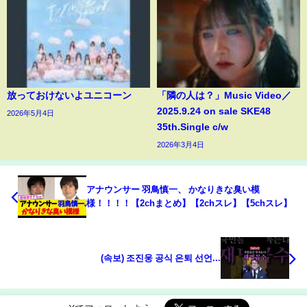
放っておけないよユニコーン
「隣の人は？」Music Video／
2025.9.24 on sale SKE48
2026年5月4日
35th.Single c/w
2026年3月4日
アナウンサー 羽鳥慎一、 かなりきな臭い模
様！！！！【2chまとめ】【2chスレ】【5chスレ】
(속보) 조진웅 공식 은퇴 선언...