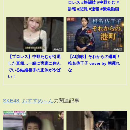
ロレス #格闘技 #中野たむ #
訃報 #悲報 #速報 #緊急動画
未分類
未分類
【プロレス】中野たむが引退
【AI演歌】それからの港町 /
した真相…一緒に実家に住ん
椎名佐千子 cover by 朝霧れ
でいる結婚相手の正体がやば
な
い！
SKE48
,
おすすめ～ん
の関連記事