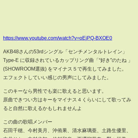
https://www.youtube.com/watch?v=oEjPQ-BXOE0
AKB48さんの53rdシングル「センチメンタルトレイン」
Type-E に収録されているカップリング曲「“好き”のたね 」
(SHOWROOM選抜) をマイナス５で再生してみました。
エフェクトしていい感じの男声にしてみました。
このキーなら男性でも楽に歌えると思います。
原­曲できつい方はキーをマイナス４くらいにして歌っ­­­­てみ
ると自然に歌えるかもしれませんよ
この曲の歌唱メンバー
石田千穂、今村美月、沖侑果、清水麻璃亜、土路生優里、