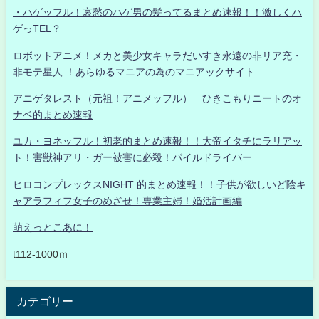
・ハゲッフル！哀愁のハゲ男の髪ってるまとめ速報！！激しくハ
ゲっTEL？
ロボットアニメ！メカと美少女キャラだいすき永遠の非リア充・
非モテ星人 ！あらゆるマニアの為のマニアックサイト
アニゲタレスト（元祖！アニメッフル） ひきこもりニートのオ
ナベ的まとめ速報
ユカ・ヨネッフル！初老的まとめ速報！！大帝イタチにラリアッ
ト！害獣神アリ・ガー被害に必殺！パイルドライバー
ヒロコンプレックスNIGHT 的まとめ速報！！子供が欲しいど陰キ
ャアラフィフ女子のめざせ！専業主婦！婚活計画編
萌えっとこあに！
t112-1000ｍ
カテゴリー