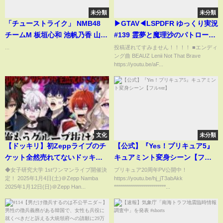
未分類
未分類
「チューストライク」 NMB48
▶GTAV◀LSPDFR ゆっくり実況
チームM 板垣心和 池帆乃香 山本
#139 霊夢と魔理沙のパトロール
望叶 芳賀礼 西田帆花 眞鍋杏樹
日記
...
投稿遅れてすみません！！！！ ■エンディ
ング曲 BEAUZ Lenii Not That Brave
吉見純音 田中美空 三鴨くるみ 西
https://youtu.be/aF...
真由 和田海佑
文化
未分類
【ドッキリ】初Zeppライブのチ
【公式】『Yes！プリキュア5』
ケット全然売れてないドッキリ
キュアミント変身シーン【フル
したら修羅場になったｗ【史上
ver】
◆女子研究大学 1stワンマンライブ開催決
プリキュア20周年PV公開中！
定！ 2025年1月4日(土)＠Zepp Namba
https://youtu.be/hj_jT3abAkk
最恐】
2025年1月12日(日)＠Zepp Han...
**************************...