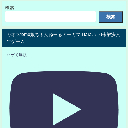
検索
検索
カオスtomo娘ちゃんねーるアーガマ!Haraハラ!未解決人
生ゲーム
ハゲて無双