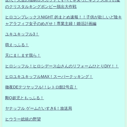
のクリスタルキングボンビー脱出大作戦
ヒロコンプレックスNIGHT 的まとめ速報！！子供が欲しいど陰キ
ャアラフィフ女子のめざせ！専業主婦！婚活計画編
ユキユキッフル3！
萌えっふる！
天にまします我ら！
ヒロシッフル！ヒロシデース山さんのリフォームひとりDIY！！
ヒロユキユキッフルMAX！スーパークッキング！
徹夜DEテツヤッフル!！レトロ館2号店！
剛Q超児ともっふる！
ヤナッフル ゲームだいすき6！放送局
ヒウラー総統の野望