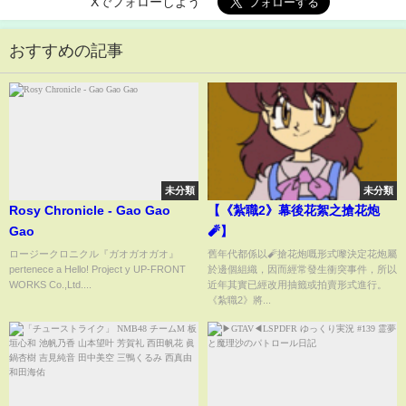
Xでフォローしよう
おすすめの記事
未分類
未分類
Rosy Chronicle - Gao Gao
【《紮職2》幕後花絮之搶花炮
Gao
🧨】
ロージークロニクル『ガオガオガオ』
舊年代都係以🧨搶花炮嘅形式嚟決定花炮屬
pertenece a Hello! Project y UP-FRONT
於邊個組織，因而經常發生衝突事件，所以
WORKS Co.,Ltd....
近年其實已經改用抽籤或拍賣形式進行。
《紮職2》將...