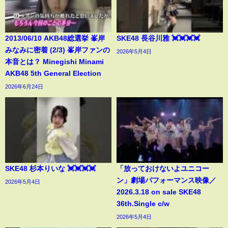
2013/06/10 AKB48総選挙 峯岸
SKE48 長谷川雅 💓💓💓💓
みなみに密着 (2/3) 峯岸ファンの
2026年5月4日
本音とは？ Minegishi Minami
AKB48 5th General Election
2026年6月24日
SKE48 杉本りいな 💓💓💓💓
「放っておけないよユニコー
ン」劇場パフォーマンス映像／
2026年5月4日
2026.3.18 on sale SKE48
36th.Single c/w
2026年5月4日