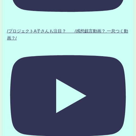
/プロジェクトA子さんも注目？ /感想戯言動画？.一息つく動
画？/