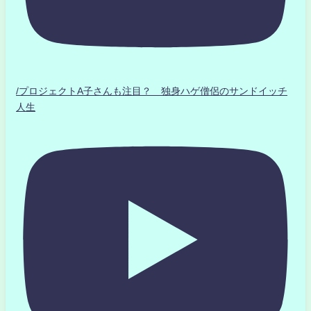
/プロジェクトA子さんも注目？ 独身ハゲ僧侶のサンドイッチ
人生