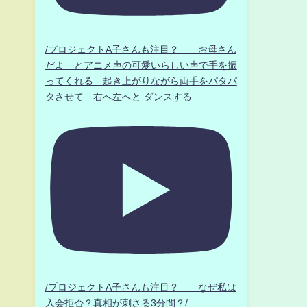
/プロジェクトA子さんも注目？ お母さん
だよ とアニメ声の可愛いらしい声で手を振
ってくれる 起き上がりながら両手をパタパ
タさせて 右へ左へと ダンスする
/プロジェクトA子さんも注目？ なぜ私は
入会拒否？真相が刺さる3分間？/