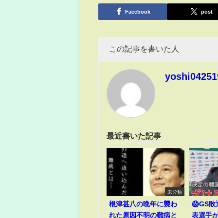
有
Facebook
post
この記事を書いた人
yoshi04251
最近書いた記事
未分類
根津甚八の晩年に襲わ
😱GS
れた原因不明の難病と
表選手が