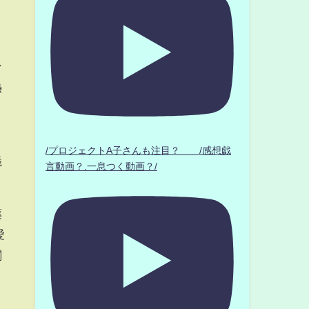
ン
熱
/プロジェクトA子さんも注目？ /感想戯
義
言動画？.一息つく動画？/
薬
愛
闇