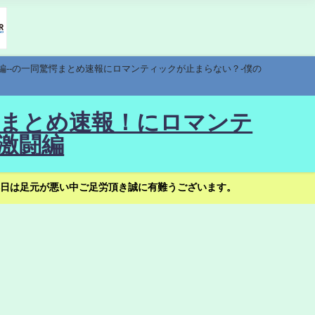
編--の一同驚愕まとめ速報にロマンティックが止まらない？-僕の
驚愕まとめ速報！にロマンテ
激闘編
日は足元が悪い中ご足労頂き誠に有難うございます。