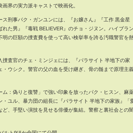
映画界の実力派キャストで映画化。
ース刑事パク・ガンユンには、『お嬢さん』『工作 黒金星
れた男』『毒戦 BELIEVER』のチョ・ジヌン。ハイブラ
不明の巨額の捜査費を使って高い検挙率を誇る汚職警官を
入捜査官のチェ・ミンジェには、『パラサイト 半地下の家
ェ・ウシク。警官の父の血を受け継ぎ、骨の髄まで原理主
ーム：偽りと復讐」で強い印象を放ったパク・ヒスン、麻
ン・ユル、暴力団の組長に『パラサイト 半地下の家族』「
など、手堅い演技を見せる俳優が集結。警察と裏社会との
新宿バルト9ほか全国にて公開