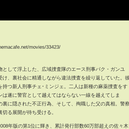
acafe.net/movies/33423/
物として浮上した、広域捜査隊のエース刑事パク・ガンユ
受け、裏社会に精通しながら違法捜査を繰り返していた。
を持つ新人刑事チェ･ミンジェ。二人は新種の麻薬捜査をす
ンは遂に警官として越えてはならない一線を越えてしま
の裏に隠された不正行為、そして、殉職した父の真相。警
裏切る展開が待ち受ける。
008年版の第1位に輝き、累計発行部数60万部超えの佐々木