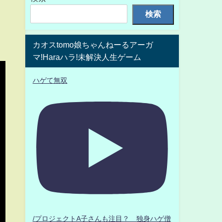
検索
カオスtomo娘ちゃんねーるアーガ
マ!Haraハラ!未解決人生ゲーム
ハゲて無双
/プロジェクトA子さんも注目？ 独身ハゲ僧