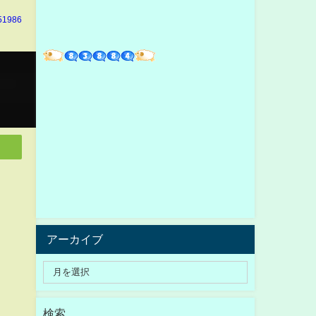
51986
アーカイブ
検索