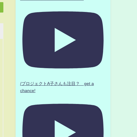
/プロジェクトA子さんも注目？ get a
chance!