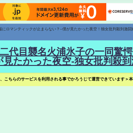
速報にロマンティックが止まらない？--僕が見たかった夜空！独女批判殺到激闘
！--二代目襲名火浦氷子の一同
見たかった夜空-独女批判殺到
、こちらのサービスを利用される事でかろうじて運営できています＞本