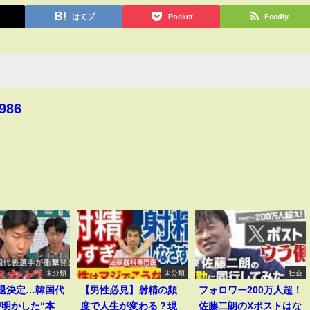
はてブ
Pocket
Feedly
986
未分類
未分類
社会
敗退決定…韓国代
【男性必見】射精の頻
フォロワー200万人超！
明かした“本
度で人生が変わる？現
佐藤二朗のXポストはな