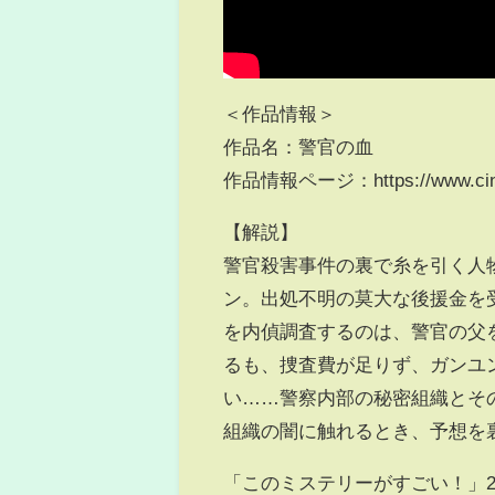
＜作品情報＞
作品名：警官の血
作品情報ページ：https://www.cinem
【解説】
警官殺害事件の裏で糸を引く人
ン。出処不明の莫大な後援金を
を内偵調査するのは、警官の父
るも、捜査費が足りず、ガンユ
い……警察内部の秘密組織とそ
組織の闇に触れるとき、予想を
「このミステリーがすごい！」2