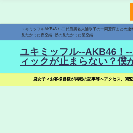
ユキミッフルAKB46！-二代目襲名火浦氷子の一同驚愕まとめ
見たかった夜空編--僕の見たかった星空編-
ユキミッフル--AKB46
ィックが止まらない？僕が
腐女子＜お客様皆様が掲載の記事等へアクセス、閲覧