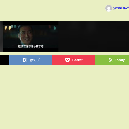
yoshi042
はてブ
Pocket
Feedly