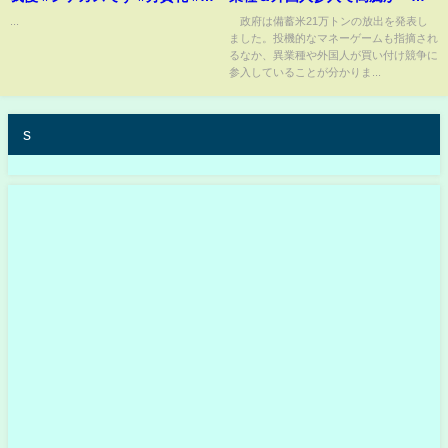
原優花 #坂下真心 #高橋ことね #
蓄米21万トン放出へ【もっと知
...
政府は備蓄米21万トンの放出を発表し
ました。投機的なマネーゲームも指摘され
平山真衣 #山本望叶 #和田海佑
りたい！】【グッド！モーニン
るなか、異業種や外国人が買い付け競争に
グ】(2025年2月16日)
参入していることが分かりま...
s