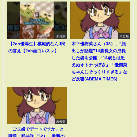
未分類
未分類
【2ch優等生】模範的なんJ民
木下優樹菜さん（38）、“顔
の答え【2ch面白いスレ】
出しが話題”14歳長女の成長
した姿を公開 「14歳とは思
えぬオトナっぽさ」「優樹菜
ちゃんにそっくりすぎる」な
ど反響(ABEMA TIMES)
未分類
「ご夫婦でデートですか」と
話題！武井咲（32）、最新の