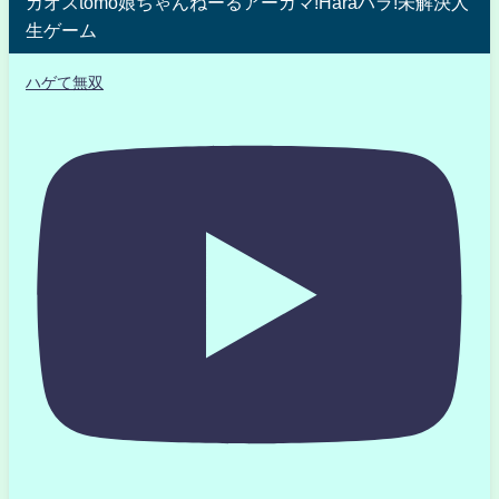
カオスtomo娘ちゃんねーるアーガマ!Haraハラ!未解決人
生ゲーム
ハゲて無双