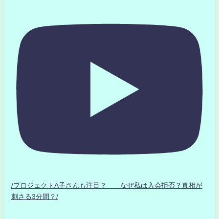
/プロジェクトA子さんも注目？ なぜ私は入会拒否？真相が
刺さる3分間？/