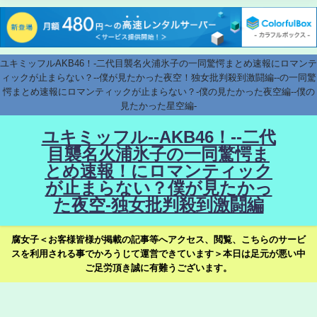
ユキミッフルAKB46！-二代目襲名火浦氷子の一同驚愕まとめ速報にロマンテ
ィックが止まらない？--僕が見たかった夜空！独女批判殺到激闘編--の一同驚
愕まとめ速報にロマンティックが止まらない？-僕の見たかった夜空編--僕の
見たかった星空編-
ユキミッフル--AKB46！--二代
目襲名火浦氷子の一同驚愕ま
とめ速報！にロマンティック
が止まらない？僕が見たかっ
た夜空-独女批判殺到激闘編
腐女子＜お客様皆様が掲載の記事等へアクセス、閲覧、こちらのサービ
スを利用される事でかろうじて運営できています＞本日は足元が悪い中
ご足労頂き誠に有難うございます。