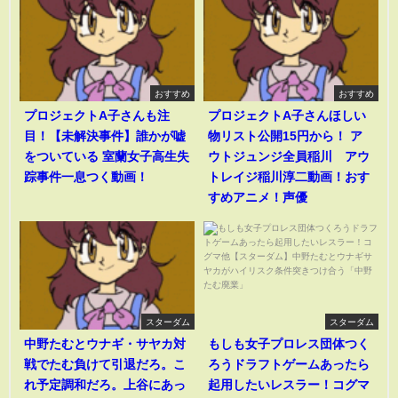
おすすめ
おすすめ
プロジェクトA子さんも注
プロジェクトA子さんほしい
目！【未解決事件】誰かが嘘
物リスト公開15円から！ ア
をついている 室蘭女子高生失
ウトジュンジ全員稲川 アウ
踪事件一息つく動画！
トレイジ稲川淳二動画！おす
すめアニメ！声優
スターダム
スターダム
中野たむとウナギ・サヤカ対
もしも女子プロレス団体つく
戦でたむ負けて引退だろ。こ
ろうドラフトゲームあったら
れ予定調和だろ。上谷にあっ
起用したいレスラー！コグマ