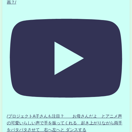
画？/
/プロジェクトA子さんも注目？ お母さんだよ とアニメ声
の可愛いらしい声で手を振ってくれる 起き上がりながら両手
をパタパタさせて 右へ左へと ダンスする