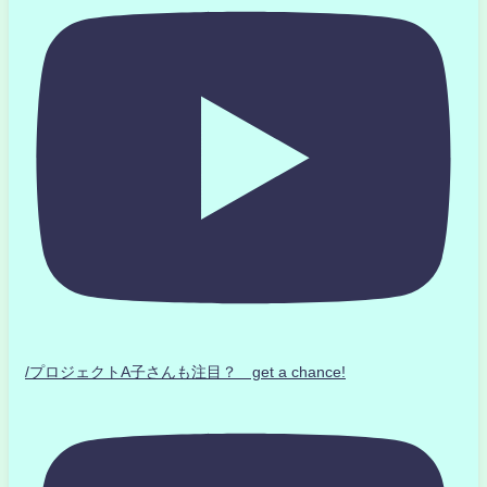
/プロジェクトA子さんも注目？ get a chance!