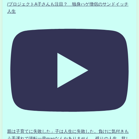
/プロジェクトA子さんも注目？ 独身ハゲ僧侶のサンドイッチ
人生
親は子育てに失敗した」子は人生に失敗した。負けに気付きも
う手遅れで逆転一発manなんかありません、 残りの人生、貧し