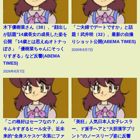
木下優樹菜さん（38）、“顔出し
「ご夫婦でデートですか」と話
が話題”14歳長女の成長した姿を
題！武井咲（32）、最新の自撮
公開 「14歳とは思えぬオトナっ
りショット公開(ABEMA TIMES)
ぽさ」「優樹菜ちゃんにそっく
2026年8月7日
りすぎる」など反響(ABEMA
TIMES)
2026年8月7日
「この格好はセーフなの？」ム
「美狂」人気日本人女子レスラ
キムキすぎるヒール女子、近未
ー、ド派手ヘアと“大胆漢字プリ
来的“全身スケスケ”衣装にファ
ント”のノースリーブ姿に反響