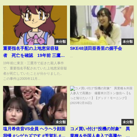
未分類
未分類
重要指名手配の上地恵栄容疑
SKE48須田亜香里の握手会
者 死亡を確認 19年前 三鷹の
...
殺人事件｜TBS NEWS DIG
19年前に東京・三鷹市で起きた殺人事件
で、重要指名手配されていた上地恵栄容疑
者が死亡していたことが分かりました。
この事件は2005年11月...
未分類
未分類
塩月希依音VS全員 ヘラヘラ顔面
コメ買い付け“投機の対象” 異
我慢 #シゲカズです #芳賀礼 #青
業種＆外国人参入で高騰か 備