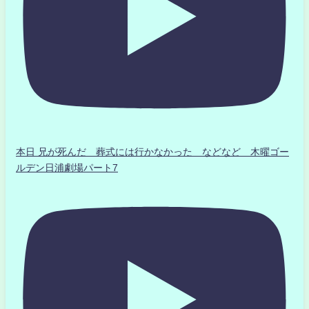
本日 兄が死んだ 葬式には行かなかった などなど 木曜ゴー
ルデン日浦劇場パート7