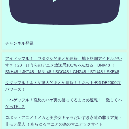
チャンネル登録
アイドッフル！ ワタクシ的まとめ速報 地下格闘アイドルだい
すき！23 ひうらのアニメ放送局101ちゃんねる BNK48 ！
SNH48！JKT48！MNL48！SGO48！GNZ48！STU48！SKE48
タダッフル！ネトゲ廃人的まとめ速報！！ネット乞食DE2000万
パワーズ！
・ハゲッフル！哀愁のハゲ男の髪ってるまとめ速報！！激しくハ
ゲっTEL？
ロボットアニメ！メカと美少女キャラだいすき永遠の非リア充・
非モテ星人 ！あらゆるマニアの為のマニアックサイト