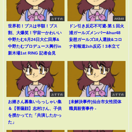
おすすめ
AKB48
世界初！ブスは半額！ブス
ドン引き反応不可避-第１回火
割、大爆笑！宇宙一かわいい
浦ガールズメンバー&hur48
中野たむ6月24日大仁田厚&
妄想ガールズ18人選抜&コロ
中野たむプロデュース興行in
ナ初報道2ch反応！3本立て
新木場1st RING 記者会見
おすすめ
おすすめ
お婿さん募集いらっしゃい集
[未解決事件]仙台市女性団体
＆【菩薩顔】志村けん、子供
職員殺害事件 -
を授かってた「共演したかっ
た」