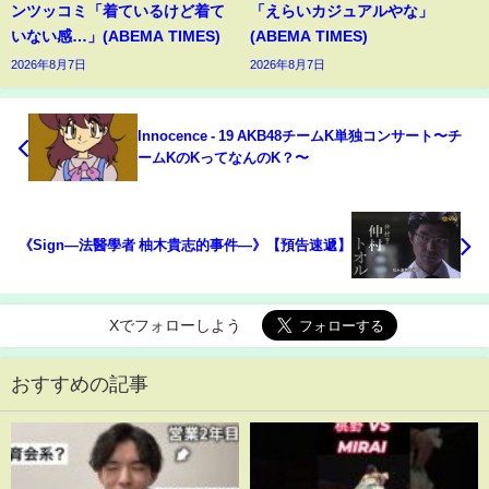
ンツッコミ「着ているけど着て
「えらいカジュアルやな」
いない感…」(ABEMA TIMES)
(ABEMA TIMES)
2026年8月7日
2026年8月7日
Innocence - 19 AKB48チームK単独コンサート〜チ
ームKのKってなんのK？〜
《Sign—法醫學者 柚木貴志的事件—》【預告速遞】
Xでフォローしよう
おすすめの記事