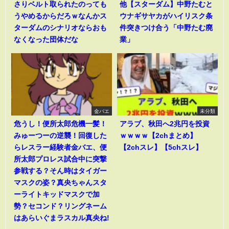
さりベルト取られたのっても
他【スターダム】中野たむと
うやめるからだろｗなんかス
ウナギサヤカがハイリスク条
ターダムのシナリオならおも
件突きつけ合う「中野たむ廃
なくなった団体だな
業」
金バエ
未分類
危うし！便所太郎危機一髪！
アラブ、秋田へ2兆円を投資
みゅーつーの逆襲！回復した
ｗｗｗｗ【2chまとめ】
らレスラー経験者金バエ、便
【2chスレ】【5chスレ】
所太郎プロレス試合中に突撃
参戦する？そん時はタイガー
マスクの姿？真央ちゃんスタ
ーライトキッドマスクで加
勢？セコンド？リングネーム
はあらいぐまラスカル真央ね!