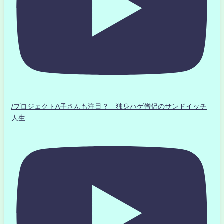
/プロジェクトA子さんも注目？ 独身ハゲ僧侶のサンドイッチ
人生