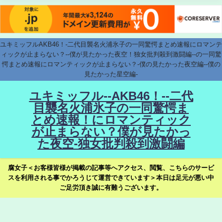
ユキミッフルAKB46！-二代目襲名火浦氷子の一同驚愕まとめ速報にロマンテ
ィックが止まらない？--僕が見たかった夜空！独女批判殺到激闘編--の一同驚
愕まとめ速報にロマンティックが止まらない？-僕の見たかった夜空編--僕の
見たかった星空編-
ユキミッフル--AKB46！--二代
目襲名火浦氷子の一同驚愕ま
とめ速報！にロマンティック
が止まらない？僕が見たかっ
た夜空-独女批判殺到激闘編
腐女子＜お客様皆様が掲載の記事等へアクセス、閲覧、こちらのサービ
スを利用される事でかろうじて運営できています＞本日は足元が悪い中
ご足労頂き誠に有難うございます。