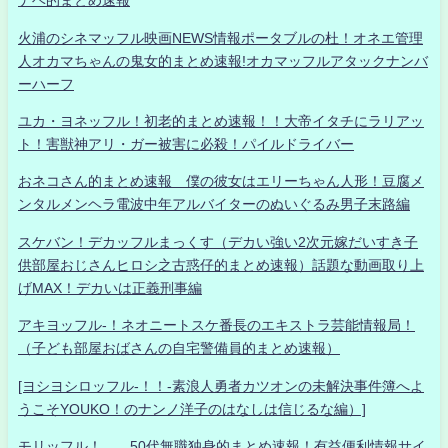
ナベ的まとめ速報
火浦のシネマッフル映画NEWS情報ポータブルの杜！オネエ管理
人オカマちゃんの鬼女的まとめ速報!オカマッフルアタックナンバ
ーハーフ
ユカ・ヨネッフル！初老的まとめ速報！！大帝イタチにラリアッ
ト！害獣神アリ・ガー被害に必殺！パイルドライバー
おネコさん的まとめ速報 僕の彼女はエリーちゃん人形！豆腐メ
ンタルメンヘラ電波中年アルバイターのぬいぐるみ男子末路編
スケバン！デカッフルまっくす（デカい強い2次元嫁だいすき子
供部屋おじさんヒロシ之古惑仔的まとめ速報）話題な動画取り上
げMAX！デカいは正義刑事編
アキヨッフル-！ネオニートスケ番長のエキストラ芸能情報局！
（子ども部屋おばさんの自宅警備員的まとめ速報）
[ヨシヨシロッフル-！！-素浪人勇者カツオンの未解決事件簿へよ
うこそYOUKO！のナンノ洋子のはなしは信じるな編）]
モリッフル！ 50代無職独身的まとめ速報！有益便利情報サイ