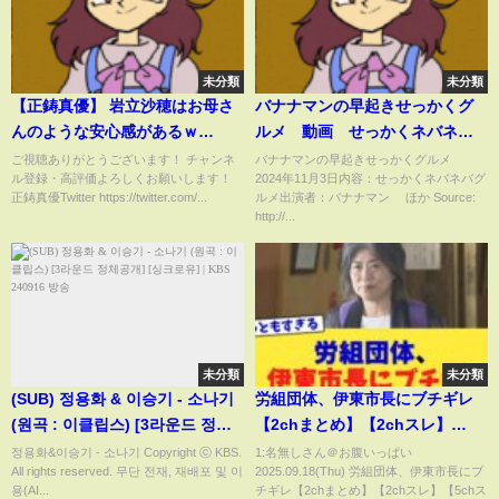
未分類
未分類
【正鋳真優】 岩立沙穂はお母さ
バナナマンの早起きせっかくグ
んのような安心感があるｗ
ルメ 動画 せっかくネバネバ
【AKB48】
グルメ 11月3日
ご視聴ありがとうございます！ チャンネ
バナナマンの早起きせっかくグルメ
ル登録・高評価よろしくお願いします！
2024年11月3日内容：せっかくネバネバグ
正鋳真優Twitter https://twitter.com/...
ルメ出演者：バナナマン ほか Source:
http://...
未分類
未分類
(SUB) 정용화 & 이승기 - 소나기
労組団体、伊東市長にブチギレ
(원곡 : 이클립스) [3라운드 정체
【2chまとめ】【2chスレ】
공개] [싱크로유] | KBS 240916
【5chスレ】
정용화&이승기 - 소나기 Copyright ⓒ KBS.
1:名無しさん＠お腹いっぱい
All rights reserved. 무단 전재, 재배포 및 이
2025.09.18(Thu) 労組団体、伊東市長にブ
방송
용(AI...
チギレ【2chまとめ】【2chスレ】【5chス