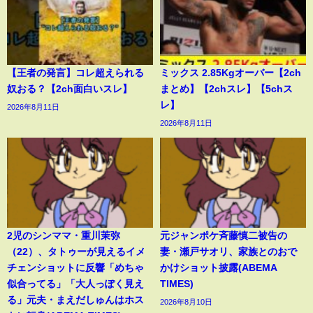
【王者の発言】コレ超えられる
ミックス 2.85Kgオーバー【2ch
奴おる？【2ch面白いスレ】
まとめ】【2chスレ】【5chス
レ】
2026年8月11日
2026年8月11日
2児のシンママ・重川茉弥
元ジャンポケ斉藤慎二被告の
（22）、タトゥーが見えるイメ
妻・瀬戸サオリ、家族とのおで
チェンショットに反響「めちゃ
かけショット披露(ABEMA
似合ってる」「大人っぽく見え
TIMES)
る」元夫・まえだしゅんはホス
2026年8月10日