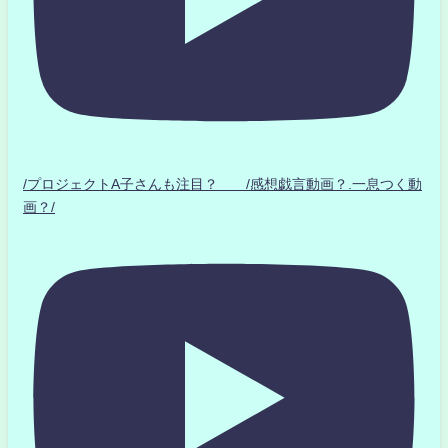
/プロジェクトA子さんも注目？ /感想戯言動画？.一息つく動
画？/