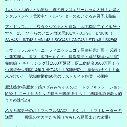
おネコさん的まとめ速報 僕の彼女はエリーちゃん人形！豆腐メ
ンタルメンヘラ電波中年アルバイターのぬいぐるみ男子末路編
アイドッフル！ ワタクシ的まとめ速報 地下格闘アイドルだい
すき！23 ひうらのアニメ放送局101ちゃんねる BNK48 ！
SNH48！JKT48！MNL48！SGO48！GNZ48！STU48！SKE48
ヒウラッフルのハーニーフィニッシュゴミ屋敷補完計画 ＜必殺！
生前整理人！孤立し孤独死からの～特殊清掃・遺品整理への道F
完結編＞ キャッシング計1500万返済：厨二病借金3500万円！う
つ病統合失調症14年生HKT46！！9期研究生、最後のサイト！全
米が泣いた！認知症鬱病60代のラストサイト絶賛！公開中
魔法熟女/美魔女ッ娘メグみみちゃんのニートッフルステーション
MAX！ ニート仙人仙女の映画三昧老後生活！（無職孤独居老人的
まとめ速報Z)]
乙女系腐男子のオカマッフルMAX2- FX！オ・カマトレーダーの
逆襲！！ 極道のオカマたち編（おもしろ動画まとめ速報）