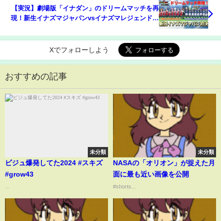
【実況】劇場版「イナダン」のドリームマッチを再
現！新生イナズマジャパンvsイナズマレジェンドジ
ャパン イナズマイレブンGOストライカーズ2013
part106【イナスト2013】
Xでフォローしよう
おすすめの記事
未分類
未分類
ビジュ爆発してた2024 #スキズ
NASAの「オリオン」が捉えた月
#grow43
面に最も近い画像を公開
...
#shorts...