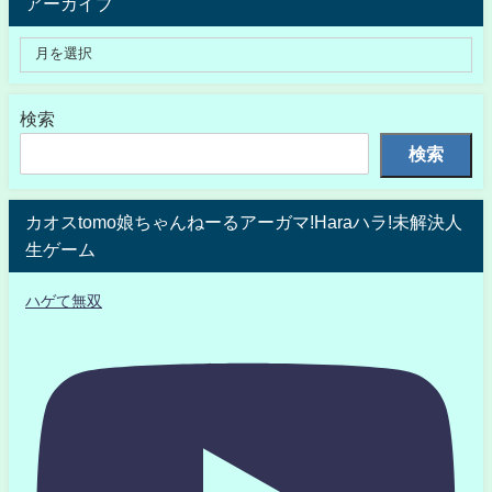
アーカイブ
検索
検索
カオスtomo娘ちゃんねーるアーガマ!Haraハラ!未解決人
生ゲーム
ハゲて無双