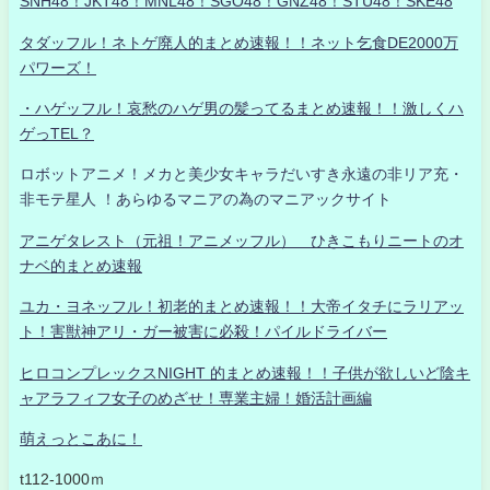
SNH48！JKT48！MNL48！SGO48！GNZ48！STU48！SKE48
タダッフル！ネトゲ廃人的まとめ速報！！ネット乞食DE2000万
パワーズ！
・ハゲッフル！哀愁のハゲ男の髪ってるまとめ速報！！激しくハ
ゲっTEL？
ロボットアニメ！メカと美少女キャラだいすき永遠の非リア充・
非モテ星人 ！あらゆるマニアの為のマニアックサイト
アニゲタレスト（元祖！アニメッフル） ひきこもりニートのオ
ナベ的まとめ速報
ユカ・ヨネッフル！初老的まとめ速報！！大帝イタチにラリアッ
ト！害獣神アリ・ガー被害に必殺！パイルドライバー
ヒロコンプレックスNIGHT 的まとめ速報！！子供が欲しいど陰キ
ャアラフィフ女子のめざせ！専業主婦！婚活計画編
萌えっとこあに！
t112-1000ｍ