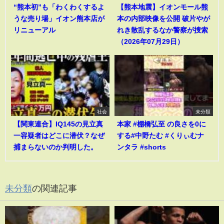
“熊本初”も「わくわくするよ
【熊本地震】イオンモール熊
うな売り場」イオン熊本店が
本の内部映像を公開 破片やが
リニューアル
れき散乱するなか警察が捜索
（2026年07月29日）
社会
未分類
【関東連合】IQ145の見立真
本家 #棚橋弘至 の良さを0に
一容疑者はどこに潜伏？なぜ
する#中野たむ #くりぃむナ
捕まらないのか判明した。
ンタラ #shorts
未分類
の関連記事