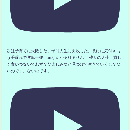
親は子育てに失敗した」子は人生に失敗した。負けに気付きも
う手遅れで逆転一発manなんかありません、 残りの人生、貧し
く食いつないでわずかな楽しみなど見つけて生きていくしかな
いのです。ないのです。