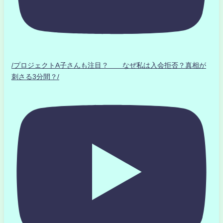
/プロジェクトA子さんも注目？ なぜ私は入会拒否？真相が
刺さる3分間？/