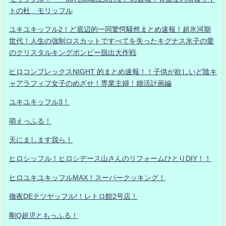
トの杜 モリッフル
ユキユキッフル2！ど底辺的一同驚愕騒然まとめ速報！超氷河期
世代！人生の強制ロスカットですべてを失ったキグナス氷子の愛
のクリスタルキングボンビー脱出大作戦
ヒロコンプレックスNIGHT 的まとめ速報！！子供が欲しいど陰キ
ャアラフィフ女子のめざせ！専業主婦！婚活計画編
ユキユキッフル3！
萌えっふる！
天にまします我ら！
ヒロシッフル！ヒロシデース山さんのリフォームひとりDIY！！
ヒロユキユキッフルMAX！スーパークッキング！
徹夜DEテツヤッフル!！レトロ館2号店！
剛Q超児ともっふる！