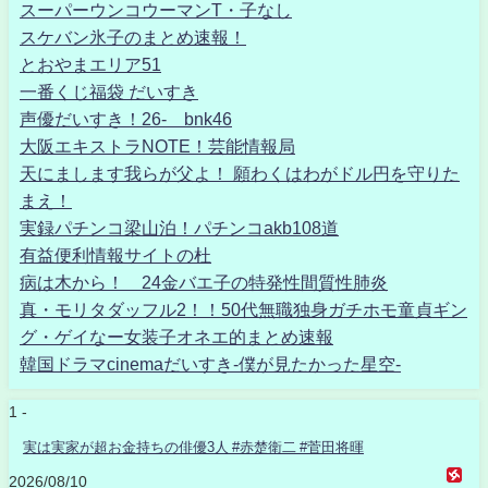
スーパーウンコウーマンT・子なし
スケバン氷子のまとめ速報！
とおやまエリア51
一番くじ福袋 だいすき
声優だいすき！26- bnk46
大阪エキストラNOTE！芸能情報局
天にまします我らが父よ！ 願わくはわがドル円を守りた
まえ！
実録パチンコ梁山泊！パチンコakb108道
有益便利情報サイトの杜
病は木から！ 24金バエ子の特発性間質性肺炎
真・モリタダッフル2！！50代無職独身ガチホモ童貞ギン
グ・ゲイなー女装子オネエ的まとめ速報
韓国ドラマcinemaだいすき-僕が見たかった星空-
1 -
実は実家が超お金持ちの俳優3人 #赤楚衛二 #菅田将暉
2026/08/10