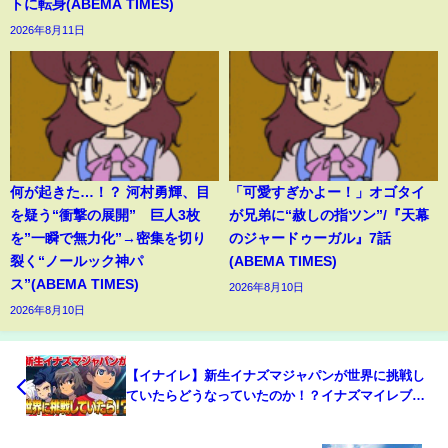
トに転身(ABEMA TIMES)
2026年8月11日
何が起きた…！？ 河村勇輝、目
「可愛すぎかよー！」オゴタイ
を疑う“衝撃の展開” 巨人3枚
が兄弟に“赦しの指ツン”/『天幕
を”一瞬で無力化”→密集を切り
のジャードゥーガル』7話
裂く“ノールック神パ
(ABEMA TIMES)
ス”(ABEMA TIMES)
2026年8月10日
2026年8月10日
【イナイレ】新生イナズマジャパンが世界に挑戦し
ていたらどうなっていたのか！？イナズマイレブン
GOストライカーズ2013【イナスト2013】