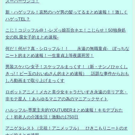
スーパーウンコ！
新・ハゲッフル！哀愁のハゲ男の髪ってるまとめ速報！！激しく
ハゲっTEL？
こじ！コジッフル@！-レズっ娘百合ネエ！こじらせ！50独身処
女のBL腐女子的まとめ速報-
何だ！何が？真・シロッフル！！ 永遠の無職童貞- ぼっちな
ニート的まとめ速報！一生童貞上等夜露死苦！
男装スケバン女子！スケッフルまっくす！（新・ナンノひゃくし
きっ!！ビー玉のおいぬさん的まとめ速報） 話題な事件からおも
しろ動画まで取り上げまっくす
ロボットアニメ！メカと美少女キャラだいすき永遠の非リア充・
非モテ星人 ！あらゆるマニアの為のマニアックサイト
ハルッフル-専業主夫的YOUTUBERまとめ速報！キモデブおた
く！初老人の介護生活！激動の1750日
アニゲタレスト（元祖！アニメッフル） ひきこもりニートのオ