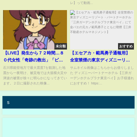
レ】って動画...
未分類
おすすめ
【LIVE】発生から７２時間…８
【エセアカ・範馬勇子通報用】
０代女性「奇跡の救出」「ビル
全室禁煙の東京ディズニーリゾ
倒壊」「津波で漁港の船は転
ート・パートナーホテル「三井
石川県能登地方で最大震度7を観測した地
サムネイル画像はこちらからお借りしまし
震から一夜明け、被災地では大規模火災や
た ディズニーパートナーホテル【三井ガ
覆」被災地の最新状況は…能登
ガーデンホテルプラナ東京ベ
津波の被害が徐々に明らかになってきてい
ーデンホテルプラナ東京ベイ】お子様連れ
半島地震 Japan earthquake
イ」にて金バエの元カノ範馬勇
ます。２日に撮影された映像...
におすすめ！ https:...
Noto and tsunami
子とともに喫煙【三井不動産ホ
テルマネジメント】
s