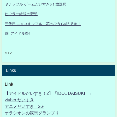
ヤナッフル ゲームだいすき6！放送局
ヒウラー総統の野望
三代目 ユキユキッフル 花のひうら組! 見参！
魁!!アイドル塾!
t112
Links
Link
【アイドルだいすき！2】「IDOL DAISUKI！」
vtuber だいすき
アニメだいすき！26-
オラシオンの競馬グランプリ