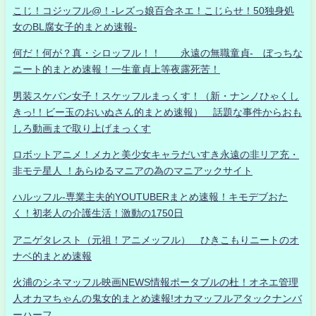
こじ！コジッフル@！-レズっ娘百合ネエ！こじらせ！50独身処
女のBL腐女子的まとめ速報-
何だ！何が？真・シロッフル！！ 永遠の無職童貞- ぼっちな
ニート的まとめ速報！一生童貞上等夜露死苦！
男装スケバン女子！スケッフルまっくす！（新・ナンノひゃくし
きっ!！ビー玉のおいぬさん的まとめ速報） 話題な事件からおも
しろ動画まで取り上げまっくす
ロボットアニメ！メカと美少女キャラだいすき永遠の非リア充・
非モテ星人 ！あらゆるマニアの為のマニアックサイト
ハルッフル-専業主夫的YOUTUBERまとめ速報！キモデブおた
く！初老人の介護生活！激動の1750日
アニゲタレスト（元祖！アニメッフル） ひきこもりニートのオ
ナベ的まとめ速報
火浦のシネマッフル映画NEWS情報ポータブルの杜！オネエ管理
人オカマちゃんの鬼女的まとめ速報!オカマッフルアタックナンバ
ーハーフ