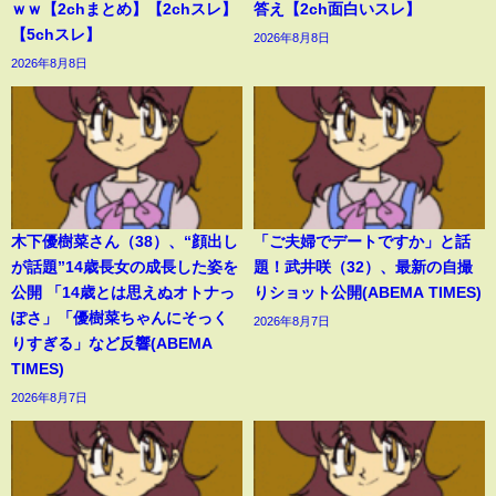
ｗｗ【2chまとめ】【2chスレ】
答え【2ch面白いスレ】
【5chスレ】
2026年8月8日
2026年8月8日
木下優樹菜さん（38）、“顔出し
「ご夫婦でデートですか」と話
が話題”14歳長女の成長した姿を
題！武井咲（32）、最新の自撮
公開 「14歳とは思えぬオトナっ
りショット公開(ABEMA TIMES)
ぽさ」「優樹菜ちゃんにそっく
2026年8月7日
りすぎる」など反響(ABEMA
TIMES)
2026年8月7日