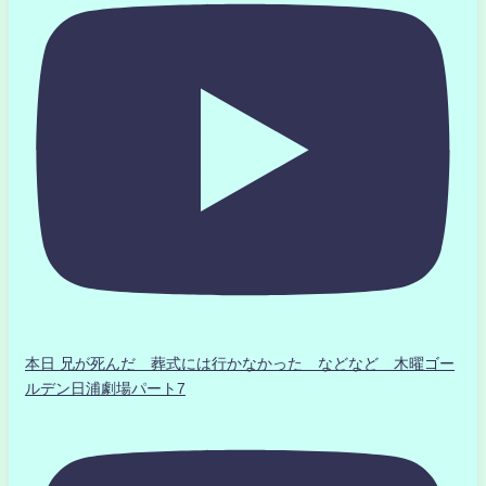
本日 兄が死んだ 葬式には行かなかった などなど 木曜ゴー
ルデン日浦劇場パート7