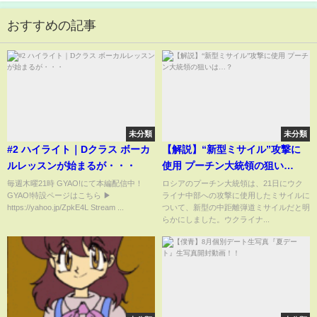
おすすめの記事
未分類
未分類
#2 ハイライト｜Dクラス ボーカ
【解説】“新型ミサイル”攻撃に
ルレッスンが始まるが・・・
使用 プーチン大統領の狙い
は…？
毎週木曜21時 GYAO!にて本編配信中！
ロシアのプーチン大統領は、21日にウク
GYAO!特設ページはこちら ▶
ライナ中部への攻撃に使用したミサイルに
https://yahoo.jp/ZpkE4L Stream ...
ついて、新型の中距離弾道ミサイルだと明
らかにしました。ウクライナ...