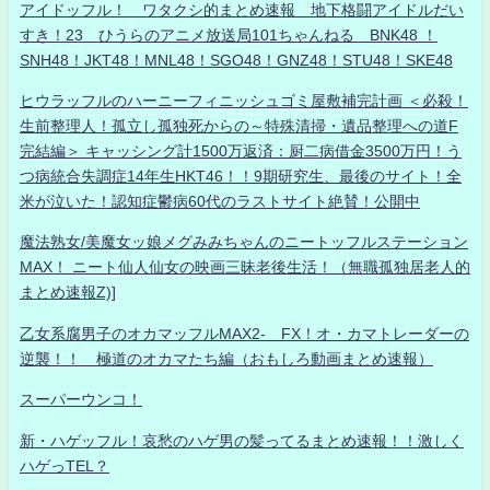
アイドッフル！ ワタクシ的まとめ速報 地下格闘アイドルだい
すき！23 ひうらのアニメ放送局101ちゃんねる BNK48 ！
SNH48！JKT48！MNL48！SGO48！GNZ48！STU48！SKE48
ヒウラッフルのハーニーフィニッシュゴミ屋敷補完計画 ＜必殺！
生前整理人！孤立し孤独死からの～特殊清掃・遺品整理への道F
完結編＞ キャッシング計1500万返済：厨二病借金3500万円！う
つ病統合失調症14年生HKT46！！9期研究生、最後のサイト！全
米が泣いた！認知症鬱病60代のラストサイト絶賛！公開中
魔法熟女/美魔女ッ娘メグみみちゃんのニートッフルステーション
MAX！ ニート仙人仙女の映画三昧老後生活！（無職孤独居老人的
まとめ速報Z)]
乙女系腐男子のオカマッフルMAX2- FX！オ・カマトレーダーの
逆襲！！ 極道のオカマたち編（おもしろ動画まとめ速報）
スーパーウンコ！
新・ハゲッフル！哀愁のハゲ男の髪ってるまとめ速報！！激しく
ハゲっTEL？