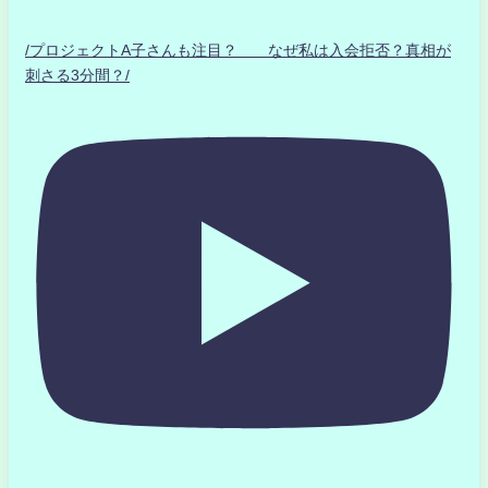
/プロジェクトA子さんも注目？ なぜ私は入会拒否？真相が
刺さる3分間？/