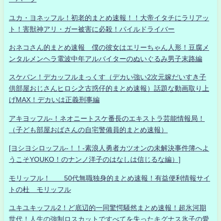
ユカ・ヨネッフル！初老的まとめ速報！！大帝イタチにラリアッ
ト！害獣神アリ・ガー被害に必殺！パイルドライバー
おネコさん的まとめ速報 僕の彼女はエリーちゃん人形！豆腐メ
ンタルメンヘラ電波中年アルバイターのぬいぐるみ男子末路編
スケバン！デカッフルまっくす（デカい強い2次元嫁だいすき子
供部屋おじさんヒロシ之古惑仔的まとめ速報）話題な動画取り上
げMAX！デカいは正義刑事編
アキヨッフル-！ネオニートスケ番長のエキストラ芸能情報局！
（子ども部屋おばさんの自宅警備員的まとめ速報）
[ヨシヨシロッフル-！！-素浪人勇者カツオンの未解決事件簿へよ
うこそYOUKO！のナンノ洋子のはなしは信じるな編）]
モリッフル！ 50代無職独身的まとめ速報！有益便利情報サイ
トの杜 モリッフル
ユキユキッフル2！ど底辺的一同驚愕騒然まとめ速報！超氷河期
世代！人生の強制ロスカットですべてを失ったキグナス氷子の愛