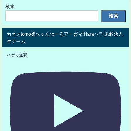
検索
検索
カオスtomo娘ちゃんねーるアーガマ!Haraハラ!未解決人
生ゲーム
ハゲて無双