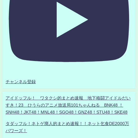
チャンネル登録
アイドッフル！ ワタクシ的まとめ速報 地下格闘アイドルだい
すき！23 ひうらのアニメ放送局101ちゃんねる BNK48 ！
SNH48！JKT48！MNL48！SGO48！GNZ48！STU48！SKE48
タダッフル！ネトゲ廃人的まとめ速報！！ネット乞食DE2000万
パワーズ！