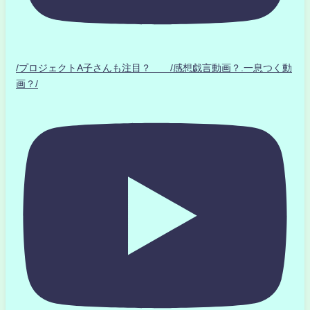
/プロジェクトA子さんも注目？ /感想戯言動画？.一息つく動
画？/