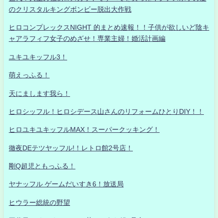
のクリスタルキングボンビー脱出大作戦
ヒロコンプレックスNIGHT 的まとめ速報！！子供が欲しいど陰キ
ャアラフィフ女子のめざせ！専業主婦！婚活計画編
ユキユキッフル3！
萌えっふる！
天にまします我ら！
ヒロシッフル！ヒロシデース山さんのリフォームひとりDIY！！
ヒロユキユキッフルMAX！スーパークッキング！
徹夜DEテツヤッフル!！レトロ館2号店！
剛Q超児ともっふる！
ヤナッフル ゲームだいすき6！放送局
ヒウラー総統の野望