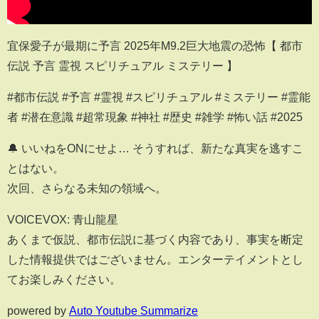
宜保愛子が最期に予言 2025年M9.2巨大地震の恐怖【 都市
伝説 予言 霊視 スピリチュアル ミステリー 】
#都市伝説 #予言 #霊視 #スピリチュアル #ミステリー #霊能
者 #潜在意識 #超常現象 #神社 #歴史 #雑学 #怖い話 #2025
🔔 いいねをONにせよ… そうすれば、新たな真実を逃すこ
とはない。
次回、さらなる未知の領域へ。
VOICEVOX: 青山龍星
あくまで仮説、都市伝説に基づく内容であり、事実を断定
した情報提供ではございません。エンターテイメントとし
てお楽しみください。
powered by
Auto Youtube Summarize