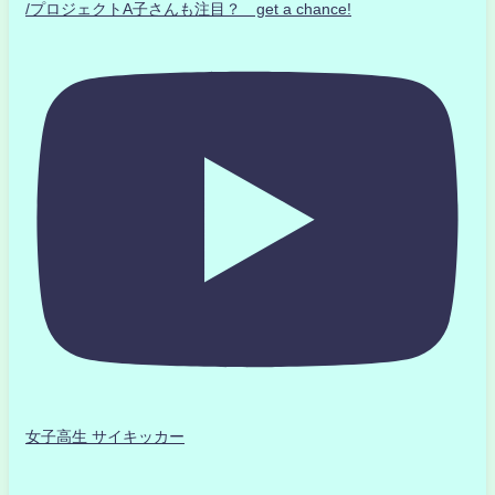
/プロジェクトA子さんも注目？ get a chance!
女子高生 サイキッカー