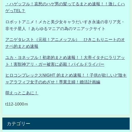
・ハゲッフル！哀愁のハゲ男の髪ってるまとめ速報！！激しくハ
ゲっTEL？
ロボットアニメ！メカと美少女キャラだいすき永遠の非リア充・
非モテ星人 ！あらゆるマニアの為のマニアックサイト
アニゲタレスト（元祖！アニメッフル） ひきこもりニートのオ
ナベ的まとめ速報
ユカ・ヨネッフル！初老的まとめ速報！！大帝イタチにラリアッ
ト！害獣神アリ・ガー被害に必殺！パイルドライバー
ヒロコンプレックスNIGHT 的まとめ速報！！子供が欲しいど陰キ
ャアラフィフ女子のめざせ！専業主婦！婚活計画編
萌えっとこあに！
t112-1000ｍ
カテゴリー