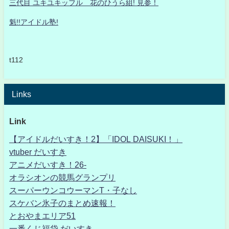
三代目 ユキユキッフル 花のひうら組! 見参！
魁!!アイドル塾!
t112
Links
Link
【アイドルだいすき！2】「IDOL DAISUKI！」
vtuber だいすき
アニメだいすき！26-
オラシオンの競馬グランプリ
スーパーウンコウーマンT・子なし
スケバン氷子のまとめ速報！
とおやまエリア51
一番くじ福袋 だいすき