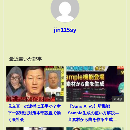
jin115sy
最近書いた記事
社会
未分類
見立真一の逮捕に王手か？幸
【Suno AI v5】新機能
平一家特別対策本部設置で動
Sample生成の使い方解説―
く裏社会
音素材から曲を作る生成―