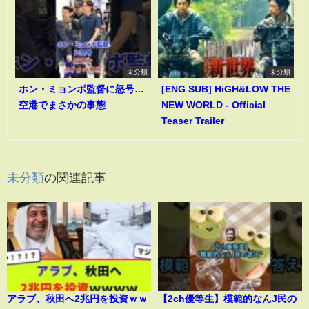
未分類
未分類
ホン・ミョンボ監督に怒号…
[ENG SUB] HiGH&LOW THE
空港でまさかの事態
NEW WORLD - Official
Teaser Trailer
未分類
の関連記事
アラブ、秋田へ2兆円を投資ｗｗ
【2ch優等生】模範的なんJ民の