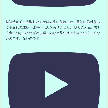
親は子育てに失敗した」子は人生に失敗した。負けに気付きも
う手遅れで逆転一発manなんかありません、 残りの人生、貧し
く食いつないでわずかな楽しみなど見つけて生きていくしかな
いのです。ないのです。