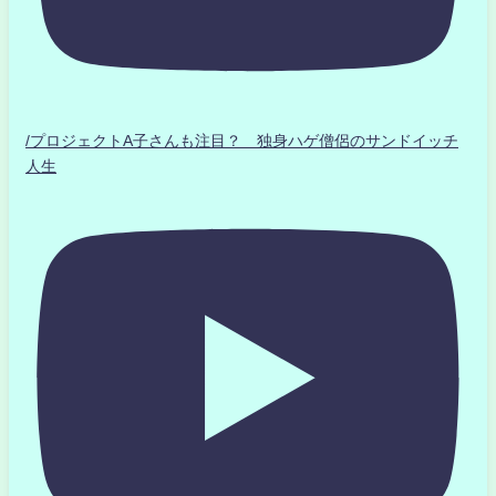
/プロジェクトA子さんも注目？ 独身ハゲ僧侶のサンドイッチ
人生