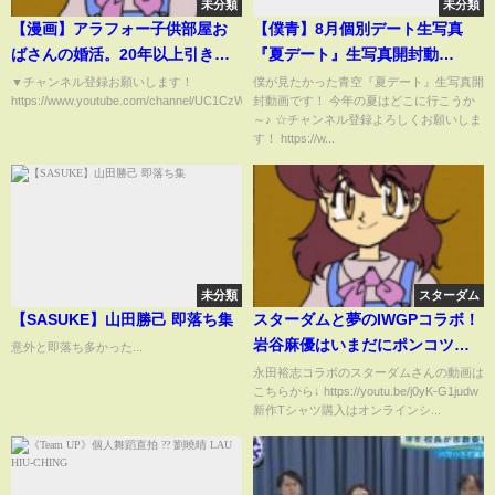
未分類
未分類
【漫画】アラフォー子供部屋お
【僕青】8月個別デート生写真
ばさんの婚活。20年以上引きこ
『夏デート』生写真開封動
もり生活…初めて実家を出た
画！！
▼チャンネル登録お願いします！
僕が見たかった青空『夏デート』生写真開
https://www.youtube.com/channel/UC1CzWN54chg7rzG7BBU2H...
封動画です！ 今年の夏はどこに行こうか
【オンナのソノ】
～♪ ☆チャンネル登録よろしくお願いしま
す！ https://w...
未分類
スターダム
【SASUKE】山田勝己 即落ち集
スターダムと夢のIWGPコラボ！
岩谷麻優はいまだにポンコツ？
意外と即落ち多かった...
飯田沙耶の筋肉に永田裕志も太
永田裕志コラボのスターダムさんの動画は
こちらから↓ https://youtu.be/j0yK-G1judw
鼓判【STARDOM OFFICIALコ
新作Tシャツ購入はオンラインシ...
ラボ】