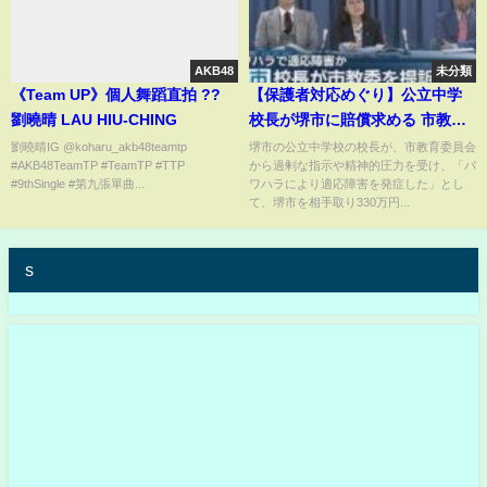
AKB48
未分類
《Team UP》個人舞蹈直拍 ??
【保護者対応めぐり】公立中学
劉曉晴 LAU HIU-CHING
校長が堺市に賠償求める 市教委
の指示「パワハラにあたり適応
劉曉晴IG @koharu_akb48teamtp
堺市の公立中学校の校長が、市教育委員会
#AKB48TeamTP #TeamTP #TTP⁣
から過剰な指示や精神的圧力を受け、「パ
障害発症した」提訴
#9thSingle #第九張單曲...
ワハラにより適応障害を発症した」とし
て、堺市を相手取り330万円...
s