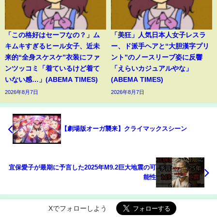
「この格好はセーフなの？」ム
「美狂」人気日本人女子レスラ
キムキすぎるヒール女子、近未
ー、ド派手ヘアと“大胆漢字プリ
来的“全身スケスケ”衣装にファ
ント”のノースリーブ姿に反響
ンツッコミ「着ているけど着て
「えらいカジュアルやな」
いない感…」(ABEMA TIMES)
(ABEMA TIMES)
2026年8月7日
2026年8月7日
【劇場版オーガ襲来】クライマックスシーン
宜保愛子が最期に予言した2025年M9.2巨大地震の可
能性
Xでフォローしよう