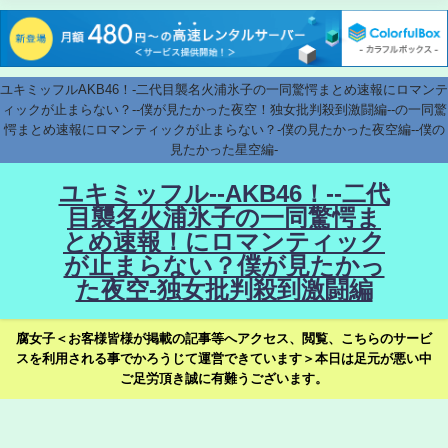
ユキミッフルAKB46！-二代目襲名火浦氷子の一同驚愕まとめ速報にロマンテ
ィックが止まらない？--僕が見たかった夜空！独女批判殺到激闘編--の一同驚
愕まとめ速報にロマンティックが止まらない？-僕の見たかった夜空編--僕の
見たかった星空編-
ユキミッフル--AKB46！--二代
目襲名火浦氷子の一同驚愕ま
とめ速報！にロマンティック
が止まらない？僕が見たかっ
た夜空-独女批判殺到激闘編
腐女子＜お客様皆様が掲載の記事等へアクセス、閲覧、こちらのサービ
スを利用される事でかろうじて運営できています＞本日は足元が悪い中
ご足労頂き誠に有難うございます。