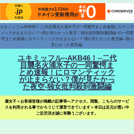
ユキミッフルAKB46！-二代目襲名火浦氷子の一同驚愕まとめ速報にロマンテ
ィックが止まらない？--僕が見たかった夜空！独女批判殺到激闘編--の一同驚
愕まとめ速報にロマンティックが止まらない？-僕の見たかった夜空編--僕の
見たかった星空編-
ユキミッフル--AKB46！--二代
目襲名火浦氷子の一同驚愕ま
とめ速報！にロマンティック
が止まらない？僕が見たかっ
た夜空-独女批判殺到激闘編
腐女子＜お客様皆様が掲載の記事等へアクセス、閲覧、こちらのサービ
スを利用される事でかろうじて運営できています＞本日は足元が悪い中
ご足労頂き誠に有難うございます。