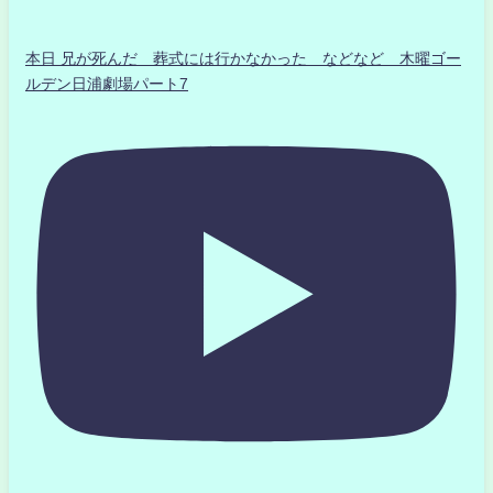
本日 兄が死んだ 葬式には行かなかった などなど 木曜ゴー
ルデン日浦劇場パート7