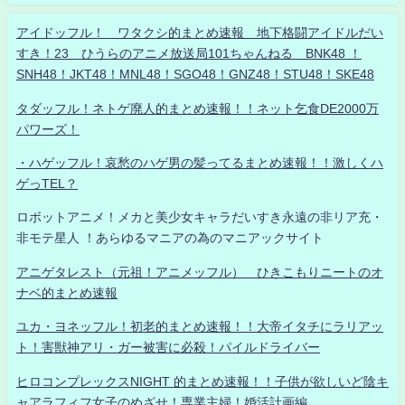
アイドッフル！ ワタクシ的まとめ速報 地下格闘アイドルだい
すき！23 ひうらのアニメ放送局101ちゃんねる BNK48 ！
SNH48！JKT48！MNL48！SGO48！GNZ48！STU48！SKE48
タダッフル！ネトゲ廃人的まとめ速報！！ネット乞食DE2000万
パワーズ！
・ハゲッフル！哀愁のハゲ男の髪ってるまとめ速報！！激しくハ
ゲっTEL？
ロボットアニメ！メカと美少女キャラだいすき永遠の非リア充・
非モテ星人 ！あらゆるマニアの為のマニアックサイト
アニゲタレスト（元祖！アニメッフル） ひきこもりニートのオ
ナベ的まとめ速報
ユカ・ヨネッフル！初老的まとめ速報！！大帝イタチにラリアッ
ト！害獣神アリ・ガー被害に必殺！パイルドライバー
ヒロコンプレックスNIGHT 的まとめ速報！！子供が欲しいど陰キ
ャアラフィフ女子のめざせ！専業主婦！婚活計画編