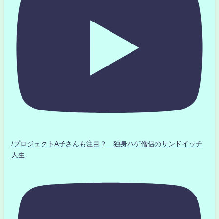
/プロジェクトA子さんも注目？ 独身ハゲ僧侶のサンドイッチ
人生