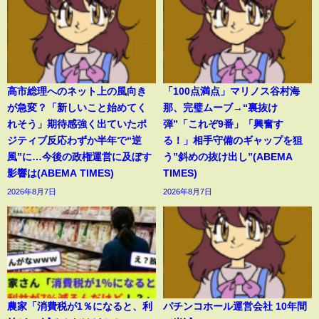
高市総理へのネット上の風向き
「100点満点」マリノス谷村海
が急変？「新しいこと始めてく
那、完璧ムーブ→“裏抜け
れそう」期待感強く出ていたポ
弾”「これぞ9番」「興奮す
ジティブ反応わずか半年で“逆
る！」相手守備のギャップを狙
風”に…今後の政権運営に及ぼす
う”斜めの抜け出し”(ABEMA
影響は(ABEMA TIMES)
TIMES)
2026年8月7日
2026年8月7日
農家「消費税が1％になると、利
パチンコホール運営会社 10年間