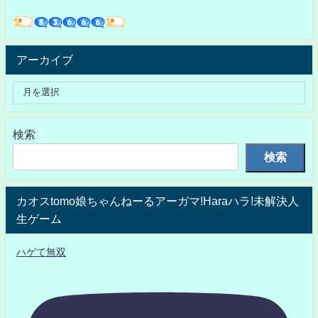
アーカイブ
検索
検索
カオスtomo娘ちゃんねーるアーガマ!Haraハラ!未解決人
生ゲーム
ハゲて無双