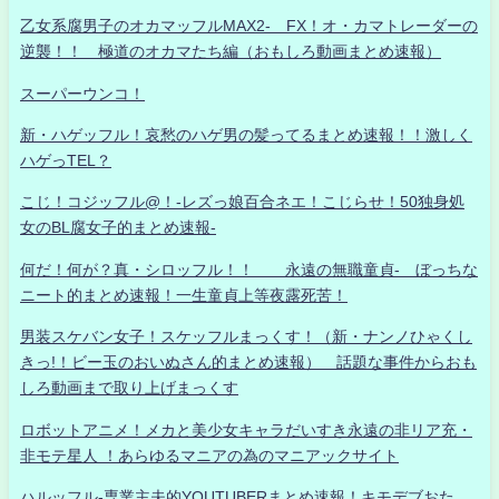
乙女系腐男子のオカマッフルMAX2- FX！オ・カマトレーダーの
逆襲！！ 極道のオカマたち編（おもしろ動画まとめ速報）
スーパーウンコ！
新・ハゲッフル！哀愁のハゲ男の髪ってるまとめ速報！！激しく
ハゲっTEL？
こじ！コジッフル@！-レズっ娘百合ネエ！こじらせ！50独身処
女のBL腐女子的まとめ速報-
何だ！何が？真・シロッフル！！ 永遠の無職童貞- ぼっちな
ニート的まとめ速報！一生童貞上等夜露死苦！
男装スケバン女子！スケッフルまっくす！（新・ナンノひゃくし
きっ!！ビー玉のおいぬさん的まとめ速報） 話題な事件からおも
しろ動画まで取り上げまっくす
ロボットアニメ！メカと美少女キャラだいすき永遠の非リア充・
非モテ星人 ！あらゆるマニアの為のマニアックサイト
ハルッフル-専業主夫的YOUTUBERまとめ速報！キモデブおた