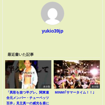
yukio39jp
最近書いた記事
未分類
未分類
「異彩を放つ半グレ。関東連
MINMI｢サマータイム！！｣
合元メンバー・チューペッツ
百井」見立真一の威光を盾に