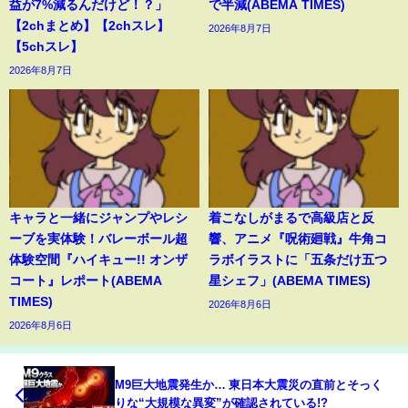
益が7%減るんだけど！？」
で半減(ABEMA TIMES)
【2chまとめ】【2chスレ】
2026年8月7日
【5chスレ】
2026年8月7日
キャラと一緒にジャンプやレシ
着こなしがまるで高級店と反
ーブを実体験！バレーボール超
響、アニメ『呪術廻戦』牛角コ
体験空間『ハイキュー!! オンザ
ラボイラストに「五条だけ五つ
コート』レポート(ABEMA
星シェフ」(ABEMA TIMES)
TIMES)
2026年8月6日
2026年8月6日
M9巨大地震発生か… 東日本大震災の直前とそっく
りな“大規模な異変”が確認されている!?