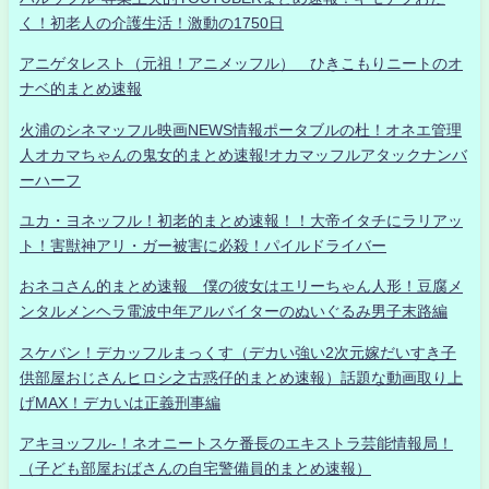
く！初老人の介護生活！激動の1750日
アニゲタレスト（元祖！アニメッフル） ひきこもりニートのオ
ナベ的まとめ速報
火浦のシネマッフル映画NEWS情報ポータブルの杜！オネエ管理
人オカマちゃんの鬼女的まとめ速報!オカマッフルアタックナンバ
ーハーフ
ユカ・ヨネッフル！初老的まとめ速報！！大帝イタチにラリアッ
ト！害獣神アリ・ガー被害に必殺！パイルドライバー
おネコさん的まとめ速報 僕の彼女はエリーちゃん人形！豆腐メ
ンタルメンヘラ電波中年アルバイターのぬいぐるみ男子末路編
スケバン！デカッフルまっくす（デカい強い2次元嫁だいすき子
供部屋おじさんヒロシ之古惑仔的まとめ速報）話題な動画取り上
げMAX！デカいは正義刑事編
アキヨッフル-！ネオニートスケ番長のエキストラ芸能情報局！
（子ども部屋おばさんの自宅警備員的まとめ速報）