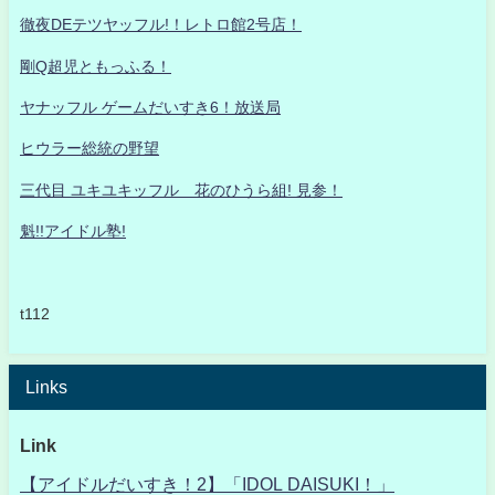
徹夜DEテツヤッフル!！レトロ館2号店！
剛Q超児ともっふる！
ヤナッフル ゲームだいすき6！放送局
ヒウラー総統の野望
三代目 ユキユキッフル 花のひうら組! 見参！
魁!!アイドル塾!
t112
Links
Link
【アイドルだいすき！2】「IDOL DAISUKI！」