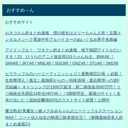
おすすめ～ん
おすすめサイト
おネコさん的まとめ速報 僕の彼女はエリーちゃん人形！豆腐メ
ンタルメンヘラ電波中年アルバイターのぬいぐるみ男子末路編
アイドッフル！ ワタクシ的まとめ速報 地下格闘アイドルだい
すき！23 ひうらのアニメ放送局101ちゃんねる BNK48 ！
SNH48！JKT48！MNL48！SGO48！GNZ48！STU48！SKE48
ヒウラッフルのハーニーフィニッシュゴミ屋敷補完計画 ＜必殺！
生前整理人！孤立し孤独死からの～特殊清掃・遺品整理への道F
完結編＞ キャッシング計1500万返済：厨二病借金3500万円！う
つ病統合失調症14年生HKT46！！9期研究生、最後のサイト！全
米が泣いた！認知症鬱病60代のラストサイト絶賛！公開中
魔法熟女/美魔女ッ娘メグみみちゃんのニートッフルステーション
MAX！ ニート仙人仙女の映画三昧老後生活！（無職孤独居老人的
まとめ速報Z)]