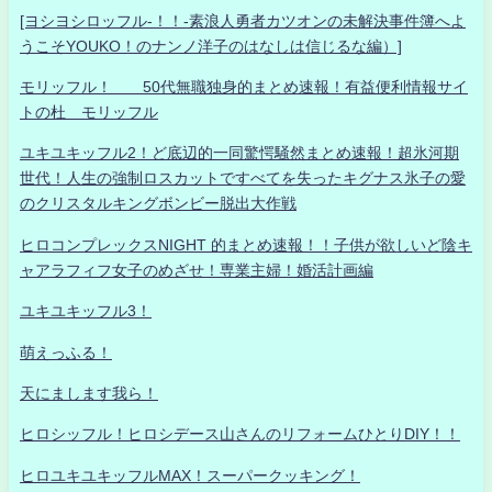
[ヨシヨシロッフル-！！-素浪人勇者カツオンの未解決事件簿へよ
うこそYOUKO！のナンノ洋子のはなしは信じるな編）]
モリッフル！ 50代無職独身的まとめ速報！有益便利情報サイ
トの杜 モリッフル
ユキユキッフル2！ど底辺的一同驚愕騒然まとめ速報！超氷河期
世代！人生の強制ロスカットですべてを失ったキグナス氷子の愛
のクリスタルキングボンビー脱出大作戦
ヒロコンプレックスNIGHT 的まとめ速報！！子供が欲しいど陰キ
ャアラフィフ女子のめざせ！専業主婦！婚活計画編
ユキユキッフル3！
萌えっふる！
天にまします我ら！
ヒロシッフル！ヒロシデース山さんのリフォームひとりDIY！！
ヒロユキユキッフルMAX！スーパークッキング！