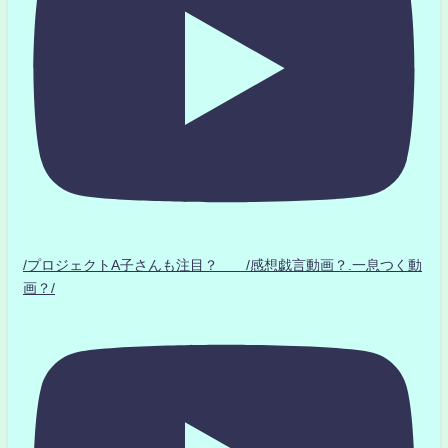
/プロジェクトA子さんも注目？ /感想戯言動画？.一息つく動
画？/