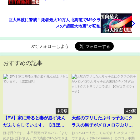
巨大津波に警戒！死者最大10万人 北海道でM9クラ
スの“超巨大地震”が切迫
Xでフォローしよう
おすすめの記事
未分類
未分類
【PV】家に帰ると妻が必ず死ん
天然のフリしたぶりっ子女にク
だふりをしています。【ほぼ日
ラスの男子がメロメロ♡ぶりっ
P】
子女の末路がヤバすぎたw【ネク
ほぼ日Pです。 本日発売のアルバム『より
おっハロー！たこくんです！ ネクストサ
ぬきほぼ日Pさん』の代表曲のPVができま
ウナさん（ @Nextsauna ）とのコラボ動
ストサウナコラボ】【GWコラボ