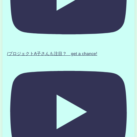
/プロジェクトA子さんも注目？ get a chance!