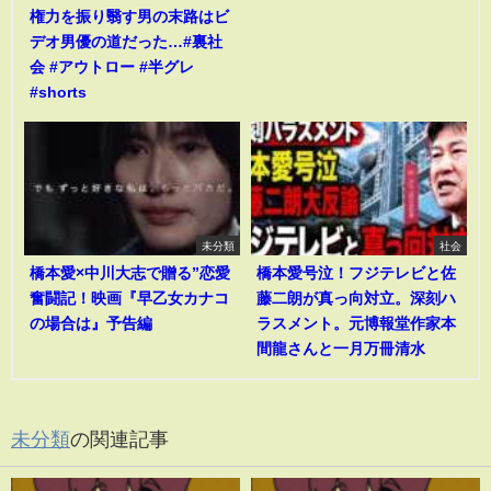
権力を振り翳す男の末路はビ
デオ男優の道だった…#裏社
会 #アウトロー #半グレ
#shorts
未分類
社会
橋本愛×中川大志で贈る”恋愛
橋本愛号泣！フジテレビと佐
奮闘記！映画『早乙女カナコ
藤二朗が真っ向対立。深刻ハ
の場合は』予告編
ラスメント。元博報堂作家本
間龍さんと一月万冊清水
未分類
の関連記事