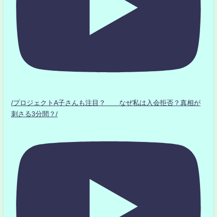
/プロジェクトA子さんも注目？ なぜ私は入会拒否？真相が
刺さる3分間？/