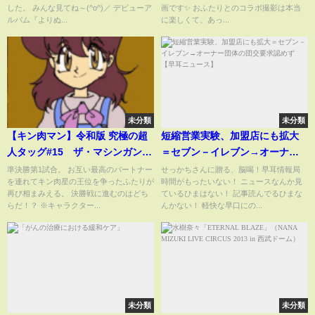
した。 みんな見てね～(^o^)／ デビューア
画です✨ おふたりとのコラボ撮影は本当
ウィーク】
ルバム『よりぬ...
に楽しくて、あっ...
未分類
未分類
【キン肉マン】令和版 究極の超
短縮営業実験、加盟店にも拡大
人タッグ#15 ザ・マシンガンズ
＝セブン－イレブン→オーナー
VSゴッドセレクテッド【ファイ
団体の団交要求認めず【早耳ニ
準決勝第1試合。 お互い最高のパートナー
せっかちさんに贈る、脳喝！早耳情報局
を連れてキン肉星の王位を争ったふたりが
時間がもったいない！ ニュースなんか見
プロクラフト】
ュース】
再び相まみえる。 決勝戦に進むのはどち
ているひまはない！ 記事読んでるひまな
らだ！？ ※キャラクター...
んかない！ 軽快な早口にの...
未分類
未分類