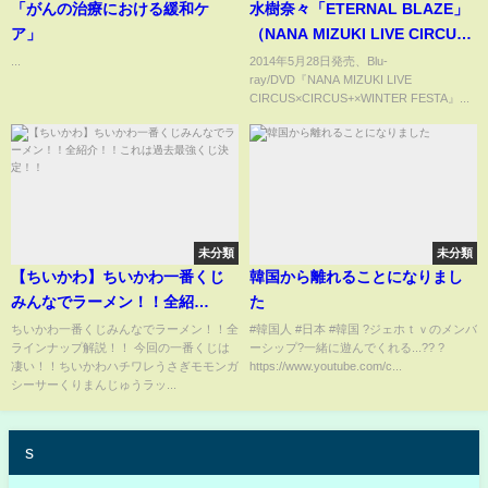
「がんの治療における緩和ケ
水樹奈々「ETERNAL BLAZE」
ア」
（NANA MIZUKI LIVE CIRCUS
2013 in 西武ドーム）
...
2014年5月28日発売、Blu-
ray/DVD『NANA MIZUKI LIVE
CIRCUS×CIRCUS+×WINTER FESTA』...
未分類
未分類
【ちいかわ】ちいかわ一番くじ
韓国から離れることになりまし
みんなでラーメン！！全紹
た
介！！これは過去最強くじ決
ちいかわ一番くじみんなでラーメン！！全
#韓国人 #日本 #韓国 ?ジェホｔｖのメンバ
ラインナップ解説！！ 今回の一番くじは
ーシップ?一緒に遊んでくれる...?? ?
定！！
凄い！！ちいかわハチワレうさぎモモンガ
https://www.youtube.com/c...
シーサーくりまんじゅうラッ...
s