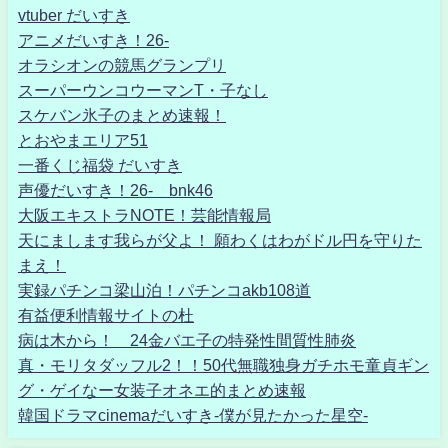
vtuber だいすき
アニメだいすき！26-
オラシオンの競馬グランプリ
スーパーウンコウーマンT・子なし
スケバン氷子のまとめ速報！
とおやまエリア51
一番くじ福袋 だいすき
声優だいすき！26- bnk46
大阪エキストラNOTE！芸能情報局
天にまします我らが父よ！ 願わくはわがドル円を守りた
まえ！
実録パチンコ梁山泊！パチンコakb108道
有益便利情報サイトの杜
病は木から！ 24金バエ子の特発性間質性肺炎
真・モリタダッフル2！！50代無職独身ガチホモ童貞ギン
グ・ゲイなー女装子オネエ的まとめ速報
韓国ドラマcinemaだいすき-僕が見たかった星空-