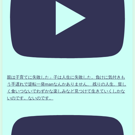
親は子育てに失敗した」子は人生に失敗した。負けに気付きも
う手遅れで逆転一発manなんかありません、 残りの人生、貧し
く食いつないでわずかな楽しみなど見つけて生きていくしかな
いのです。ないのです。