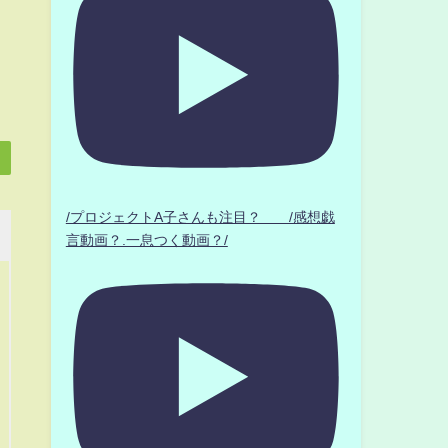
/プロジェクトA子さんも注目？ /感想戯
言動画？.一息つく動画？/