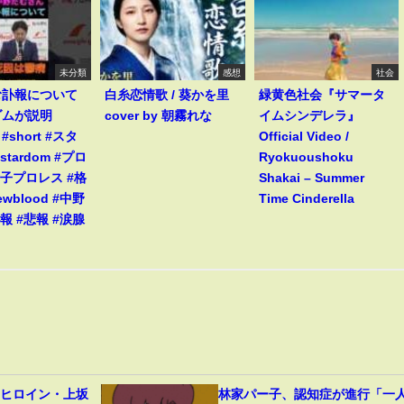
未分類
感想
社会
む訃報について
白糸恋情歌 / 葵かを里
緑黄色社会『サマータ
ダムが説明
cover by 朝霧れな
イムシンデレラ』
s #short #スタ
Official Video /
stardom #プロ
Ryokuoushoku
女子プロレス #格
Shakai – Summer
ewblood #中野
Time Cinderella
報 #悲報 #涙腺
』ヒロイン・上坂
林家パー子、認知症が進行「一