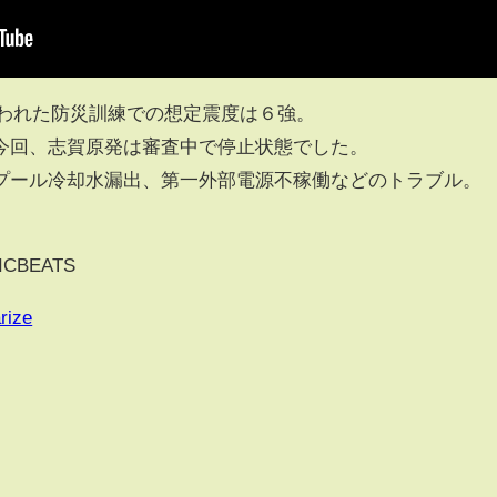
こなわれた防災訓練での想定震度は６強。
今回、志賀原発は審査中で停止状態でした。
プール冷却水漏出、第一外部電源不稼働などのトラブル。
。
TICBEATS
rize