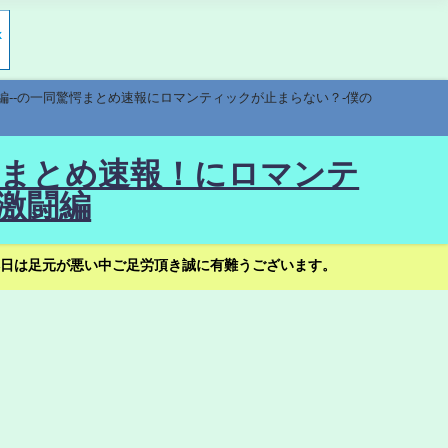
編--の一同驚愕まとめ速報にロマンティックが止まらない？-僕の
驚愕まとめ速報！にロマンテ
激闘編
日は足元が悪い中ご足労頂き誠に有難うございます。