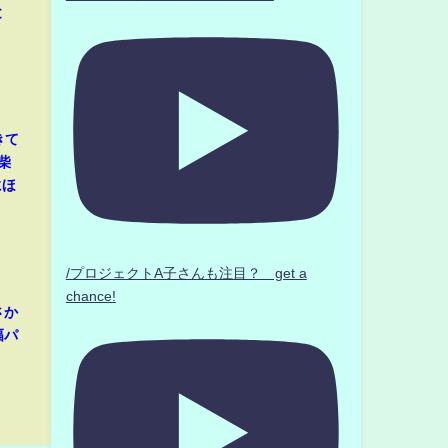
と
きて
柴
にほ
/プロジェクトA子さんも注目？ get a
chance!
さか
幅パ