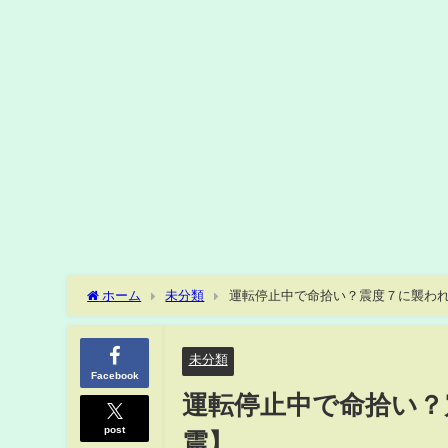
ホーム
未分類
運転停止中で命拾い？震度７に襲わ
未分類
Facebook
運転停止中で命拾い？
post
震】