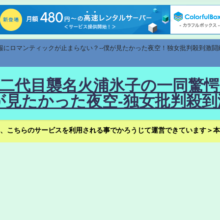
速報にロマンティックが止まらない？--僕が見たかった夜空！独女批判殺到激闘
！--二代目襲名火浦氷子の一同
見たかった夜空-独女批判殺到
、こちらのサービスを利用される事でかろうじて運営できています＞本