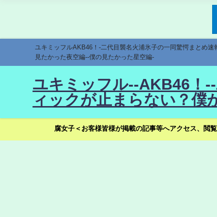
ユキミッフルAKB46！-二代目襲名火浦氷子の一同驚愕まとめ
見たかった夜空編--僕の見たかった星空編-
ユキミッフル--AKB46
ィックが止まらない？僕が
腐女子＜お客様皆様が掲載の記事等へアクセス、閲覧