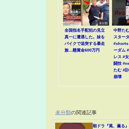
未分類
全国指名手配犯の見立
中野た
真一に遭遇した。妹を
スター
バイクで追突する暴走
#short
族…懸賞金600万円
ーダム #
レス #
闘技 #n
たむ #訃
崩壊
未分類
の関連記事
朝ドラ『風、薫る