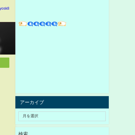
yosk8
アーカイブ
検索