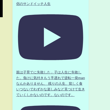
侶のサンドイッチ人生
親は子育てに失敗した」子は人生に失敗し
た。負けに気付きもう手遅れで逆転一発man
なんかありません、 残りの人生、貧しく食
いつないでわずかな楽しみなど見つけて生き
ていくしかないのです。ないのです。