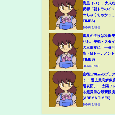
樹里（21）、大人
反響「朝ドラのイ
めちゃくちゃかっこい
TIMES)
2026年8月8日
真夏の主役は秋田
りお、美貌・スタ
の三重奏に「一番可
雀・Mトーナメント(
TIMES)
2026年8月8日
直径170kmのプラ
く！ 過去最高解像
陽表面」… 太陽フ
る超貴重な最新観測
(ABEMA TIMES)
2026年8月8日