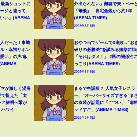
な最新ショットに
外出られない」難聴で夫・ペー
メージと違って、
「筆談」…自宅全焼から約1年
い」(ABEMA
(ABEMA TIMES)
2026年8月8日
美人だった！東城
おやつ当てゲームで3連敗→“お
イル・幸福リボン
破りの必勝法”を試みる妹柴に姉
愛い」の声/麻
「それはダメ！」 2匹の関係性
ABEMA
っこり(ABEMA TIMES)
2026年8月8日
ズマが激しく渦巻
まるで空調服？ 人気女子レスラ
度で捉えた「太
ー、“オーバーサイズすぎる”ま
レア解明へ繋が
の衣装が話題に「ごつい」「肩
 ハワイ
ッドすご」(ABEMA TIMES)
2026年8月8日