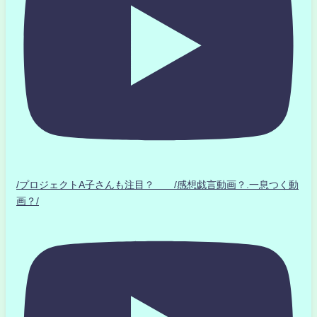
/プロジェクトA子さんも注目？ /感想戯言動画？.一息つく動
画？/