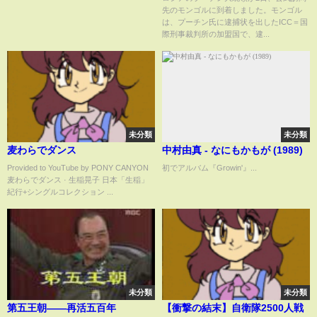
先のモンゴルに到着しました。モンゴル
は、プーチン氏に逮捕状を出したICC＝国
際刑事裁判所の加盟国で、逮...
未分類
未分類
麦わらでダンス
中村由真 - なにもかもが (1989)
Provided to YouTube by PONY CANYON
初でアルバム『Growin'』...
麦わらでダンス · 生稲晃子 日本「生稲」
紀行+シングルコレクション ...
未分類
未分類
第五王朝——再活五百年
【衝撃の結末】自衛隊2500人戦