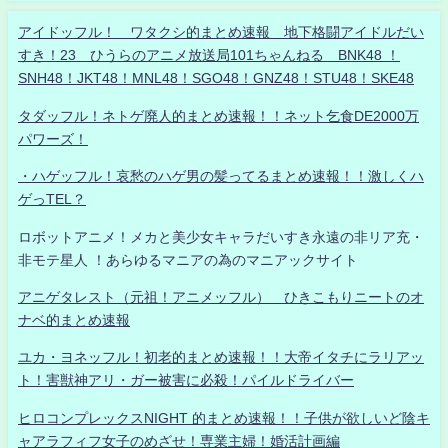
アイドッフル！ ワタクシ的まとめ速報 地下格闘アイドルだい
すき！23 ひうらのアニメ放送局101ちゃんねる BNK48 ！
SNH48！JKT48！MNL48！SGO48！GNZ48！STU48！SKE48
タダッフル！ネトゲ廃人的まとめ速報！！ネット乞食DE2000万
パワーズ！
・ハゲッフル！哀愁のハゲ男の髪ってるまとめ速報！！激しくハ
ゲっTEL？
ロボットアニメ！メカと美少女キャラだいすき永遠の非リア充・
非モテ星人 ！あらゆるマニアの為のマニアックサイト
アニゲタレスト（元祖！アニメッフル） ひきこもりニートのオ
ナベ的まとめ速報
ユカ・ヨネッフル！初老的まとめ速報！！大帝イタチにラリアッ
ト！害獣神アリ・ガー被害に必殺！パイルドライバー
ヒロコンプレックスNIGHT 的まとめ速報！！子供が欲しいど陰キ
ャアラフィフ女子のめざせ！専業主婦！婚活計画編