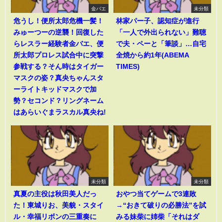
金バエ
未分類
危うし！便所太郎危機一髪！
林家パー子、認知症が進行
みゅーつーの逆襲！回復した
「一人で外出られない」難聴
らレスラー経験者金バエ、便
で夫・ペーと「筆談」…自宅
所太郎プロレス試合中に突撃
全焼から約1年(ABEMA
参戦する？そん時はタイガー
TIMES)
マスクの姿？真央ちゃんスタ
ーライトキッドマスクで加
勢？セコンド？リングネーム
はあらいぐまラスカル真央ね!
未分類
未分類
真夏の主役は秋田美人だっ
おやつ当てゲームで3連敗
た！東城りお、美貌・スタイ
→“おきて破りの必勝法”を試
ル・幸福リボンの三重奏に
みる妹柴に姉柴「それはダ