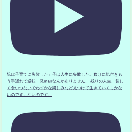
親は子育てに失敗した」子は人生に失敗した。負けに気付きも
う手遅れで逆転一発manなんかありません、 残りの人生、貧し
く食いつないでわずかな楽しみなど見つけて生きていくしかな
いのです。ないのです。