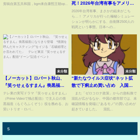
死！2026年台湾有事をアメリカ
剪辑自第五共和国，bgm来自康熙王朝op...
がシミュレート！日本への影響
2026年台湾有事、まさかの結末がこち
ら…！ アメリカが行った極秘シミュレー
は？
ションが明らかにする、自衛隊2500人の
戦死という事態。日本への...
未分類
未分類
【ノーカット】ロバート秋山、
“新たなウイルス症状”ネット拡
『笑ゥせぇるすまん』喪黒福造
散で下痢止め買い占め 入国規
になりきり登場 “憶測を呼んだ
制には断固反対 中国(2023年1
テレ東の実写ドラマ『笑ゥせぇるすまん』
また「ゼロコロナ政策」からの急転換で
（Prime Videoで独占配信）で主人公の喪
混乱が広がるなか、中国の都市部では、未
キャスティング”をイジる「石破
月4日)
黒福造（もぐろふくぞう）役を務める、お
確認情報を発端に“あるモノ”の買い占めが
総理とか言われてた」 テレビ
笑いトリオ・ロバ...
起きていました。 混乱...
東京『笑ゥせぇるすまん』配
信“ドーン”記念イベント
s