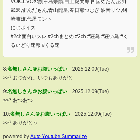
VOICEVOX:麒ヶ島宗麟,白上虎太郎,四国めたん,玄野
武宏,ずんだもん,青山龍星,春日部つむぎ,波音リツ,剣
崎雌雄,代屋モント
にじボイス
#2ch面白いスレ #2chまとめ #2ch #狂鳥 #狂い鳥 #く
るいどり速報 #くる速
8:
名無しさん＠お腹いっぱい
2025.12.09(Tue)
>>7 おつかれ。いつもありがと
9:
名無しさん＠お腹いっぱい
2025.12.09(Tue)
>>7 おつおつ
10:
名無しさん＠お腹いっぱい
2025.12.09(Tue)
>>7 ありがとう
powered by
Auto Youtube Summarize