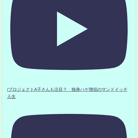
/プロジェクトA子さんも注目？ 独身ハゲ僧侶のサンドイッチ
人生