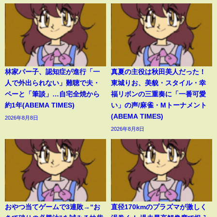
林家パー子、認知症が進行「一
真夏の主役は秋田美人だった！
人で外出られない」難聴で夫・
東城りお、美貌・スタイル・幸
ペーと「筆談」…自宅全焼から
福リボンの三重奏に「一番可愛
約1年(ABEMA TIMES)
い」の声/麻雀・Mトーナメント
(ABEMA TIMES)
2026年8月8日
2026年8月8日
おやつ当てゲームで3連敗→“お
直径170kmのプラズマが激しく