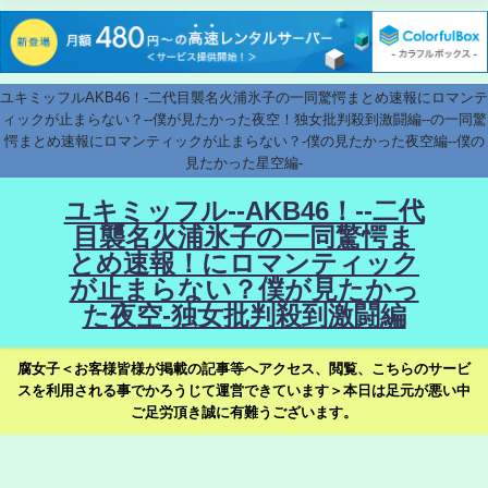
ユキミッフルAKB46！-二代目襲名火浦氷子の一同驚愕まとめ速報にロマンテ
ィックが止まらない？--僕が見たかった夜空！独女批判殺到激闘編--の一同驚
愕まとめ速報にロマンティックが止まらない？-僕の見たかった夜空編--僕の
見たかった星空編-
ユキミッフル--AKB46！--二代
目襲名火浦氷子の一同驚愕ま
とめ速報！にロマンティック
が止まらない？僕が見たかっ
た夜空-独女批判殺到激闘編
腐女子＜お客様皆様が掲載の記事等へアクセス、閲覧、こちらのサービ
スを利用される事でかろうじて運営できています＞本日は足元が悪い中
ご足労頂き誠に有難うございます。