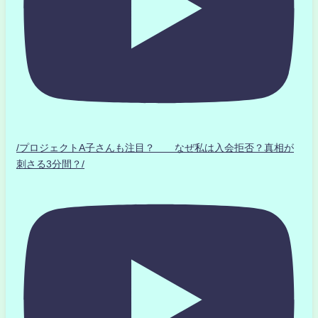
/プロジェクトA子さんも注目？ なぜ私は入会拒否？真相が
刺さる3分間？/