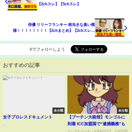
【2chスレ】【5chスレ】
俳優 リリーフランキー 相当きな臭い模
様！！！！！！！！【2chまとめ】【2chスレ】
【5chスレ】
Xでフォローしよう
おすすめの記事
未分類
未分類
女子プロレスドキュメント
【プーチン大統領】モンゴルに
到着 ICC加盟国で“逮捕義務”も
...
ロシアのプーチン大統領が2日、公式訪問