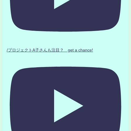
/プロジェクトA子さんも注目？ get a chance!