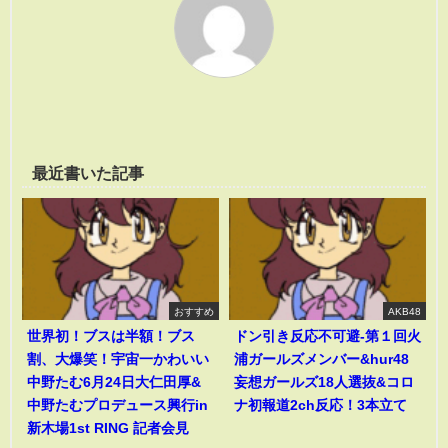
最近書いた記事
おすすめ
AKB48
世界初！ブスは半額！ブス
ドン引き反応不可避-第１回火
割、大爆笑！宇宙一かわいい
浦ガールズメンバー&hur48
中野たむ6月24日大仁田厚&
妄想ガールズ18人選抜&コロ
中野たむプロデュース興行in
ナ初報道2ch反応！3本立て
新木場1st RING 記者会見