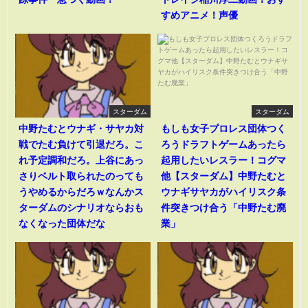
すめアニメ！声優
スターダム
スターダム
中野たむとウナギ・サヤカ対
もしも女子プロレス団体つく
戦でたむ負けて引退だろ。こ
ろうドラフトゲームあったら
れ予定調和だろ。上谷にあっ
起用したいレスラー！コグマ
さりベルト取られたのっても
他【スターダム】中野たむと
うやめるからだろｗなんかス
ウナギサヤカがハイリスク条
ターダムのシナリオならおも
件突きつけ合う「中野たむ廃
なくなった団体だな
業」