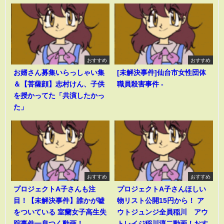
おすすめ
おすすめ
お婿さん募集いらっしゃい集
[未解決事件]仙台市女性団体
＆【菩薩顔】志村けん、子供
職員殺害事件 -
を授かってた「共演したかっ
た」
おすすめ
おすすめ
プロジェクトA子さんも注
プロジェクトA子さんほしい
目！【未解決事件】誰かが嘘
物リスト公開15円から！ ア
をついている 室蘭女子高生失
ウトジュンジ全員稲川 アウ
踪事件一息つく動画！
トレイジ稲川淳二動画！おす