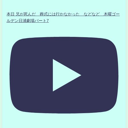
本日 兄が死んだ 葬式には行かなかった などなど 木曜ゴー
ルデン日浦劇場パート7