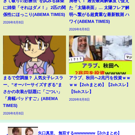
きて破りの必勝法”を試みる妹柴
渦巻く！ 過去最高解像度で捉え
に姉柴「それはダメ！」 2匹の関
た「太陽表面」… 太陽フレア解
係性にほっこり(ABEMA TIMES)
明へ繋がる超貴重な最新観測 ハ
ワイ(ABEMA TIMES)
2026年8月8日
2026年8月8日
まるで空調服？ 人気女子レスラ
アラブ、秋田へ2兆円を投資ｗｗ
ー、“オーバーサイズすぎる”ま
ｗｗ【2chまとめ】【2chスレ】
さかの衣装が話題に「ごつい」
【5chスレ】
「肩幅パッドすご」(ABEMA
2026年8月8日
TIMES)
2026年8月8日
矢口真里、 無双するwwwwwww【2chまとめ】