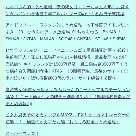
おネコさん的まとめ速報 僕の彼女はエリーちゃん人形！豆腐メ
ンタルメンヘラ電波中年アルバイターのぬいぐるみ男子末路編
アイドッフル！ ワタクシ的まとめ速報 地下格闘アイドルだい
すき！23 ひうらのアニメ放送局101ちゃんねる BNK48 ！
SNH48！JKT48！MNL48！SGO48！GNZ48！STU48！SKE48
ヒウラッフルのハーニーフィニッシュゴミ屋敷補完計画 ＜必殺！
生前整理人！孤立し孤独死からの～特殊清掃・遺品整理への道F
完結編＞ キャッシング計1500万返済：厨二病借金3500万円！う
つ病統合失調症14年生HKT46！！9期研究生、最後のサイト！全
米が泣いた！認知症鬱病60代のラストサイト絶賛！公開中
魔法熟女/美魔女ッ娘メグみみちゃんのニートッフルステーション
MAX！ ニート仙人仙女の映画三昧老後生活！（無職孤独居老人的
まとめ速報Z)]
乙女系腐男子のオカマッフルMAX2- FX！オ・カマトレーダーの
逆襲！！ 極道のオカマたち編（おもしろ動画まとめ速報）
スーパーウンコ！