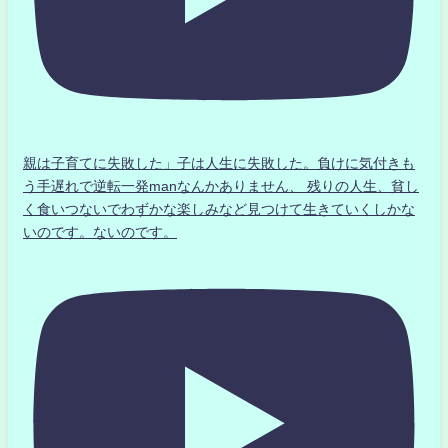
親は子育てに失敗した」子は人生に失敗した。負けに気付きも
う手遅れで逆転一発manなんかありません、 残りの人生、貧し
く食いつないでわずかな楽しみなど見つけて生きていくしかな
いのです。ないのです。