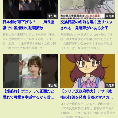
未分類
未分類
日本側が頭下げる？ 局長協
交換日記の名前を黒く塗りつぶ
議で中国撮影の動画拡散
される…発達障がいある女子生
徒への『いじめ』 加害生徒側
務省の金井正彰アジア大洋州局長（手前
発達障がいのある娘がいじめを受けて転
左）と劉勁松アジア局長（同右）＝１８
校。加害生徒側との和解が成立しました。
との和解成立 大阪・堺市
日、北京 【北京時事】中国・北京で18
大阪府堺市の公立中学３年の女子生徒
（2024年8月28日）
日に開かれた外務省の金井正彰...
（１４）は、発達障がいのひと...
未分類
未分類
【爆盛れ】ポニテって正面だと
【シリア反政府勢力】アサド政
隠れて可愛さ半減するから昔の
権の打倒を発表 首都ダマスカス
流行りを取り入れたら最高に盛
を解放
...
ロイター通信などによると、内戦の続くシ
リアの反政府勢力は8日、首都ダマスカス
れた
を解放し、アサド政権を打倒したと国営テ
レビを通じて発表しました。...