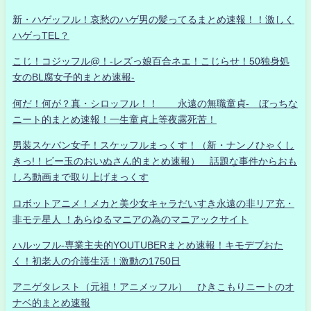
新・ハゲッフル！哀愁のハゲ男の髪ってるまとめ速報！！激しく
ハゲっTEL？
こじ！コジッフル@！-レズっ娘百合ネエ！こじらせ！50独身処
女のBL腐女子的まとめ速報-
何だ！何が？真・シロッフル！！ 永遠の無職童貞- ぼっちな
ニート的まとめ速報！一生童貞上等夜露死苦！
男装スケバン女子！スケッフルまっくす！（新・ナンノひゃくし
きっ!！ビー玉のおいぬさん的まとめ速報） 話題な事件からおも
しろ動画まで取り上げまっくす
ロボットアニメ！メカと美少女キャラだいすき永遠の非リア充・
非モテ星人 ！あらゆるマニアの為のマニアックサイト
ハルッフル-専業主夫的YOUTUBERまとめ速報！キモデブおた
く！初老人の介護生活！激動の1750日
アニゲタレスト（元祖！アニメッフル） ひきこもりニートのオ
ナベ的まとめ速報