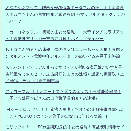
火浦のシネマッフル映画NEWS情報ポータブルの杜！オネエ管理
人オカマちゃんの鬼女的まとめ速報!オカマッフルアタックナンバ
ーハーフ
ユカ・ヨネッフル！初老的まとめ速報！！大帝イタチにラリアッ
ト！害獣神アリ・ガー被害に必殺！パイルドライバー
おネコさん的まとめ速報 僕の彼女はエリーちゃん人形！豆腐メ
ンタルメンヘラ電波中年アルバイターのぬいぐるみ男子末路編
スケバン！デカッフルまっくす（デカい強い2次元嫁だいすき子
供部屋おじさんヒロシ之古惑仔的まとめ速報）話題な動画取り上
げMAX！デカいは正義刑事編
アキヨッフル-！ネオニートスケ番長のエキストラ芸能情報局！
（子ども部屋おばさんの自宅警備員的まとめ速報）
[ヨシヨシロッフル-！！-素浪人勇者カツオンの未解決事件簿へよ
うこそYOUKO！のナンノ洋子のはなしは信じるな編）]
モリッフル！ 50代無職独身的まとめ速報！有益便利情報サイ