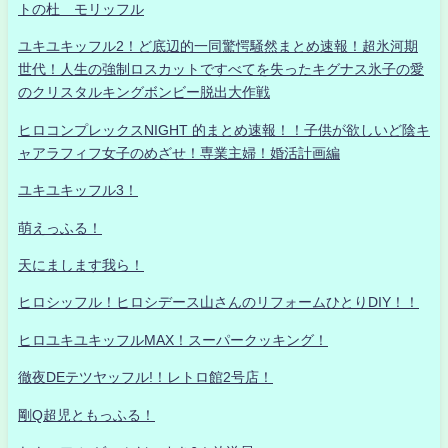
トの杜 モリッフル
ユキユキッフル2！ど底辺的一同驚愕騒然まとめ速報！超氷河期
世代！人生の強制ロスカットですべてを失ったキグナス氷子の愛
のクリスタルキングボンビー脱出大作戦
ヒロコンプレックスNIGHT 的まとめ速報！！子供が欲しいど陰キ
ャアラフィフ女子のめざせ！専業主婦！婚活計画編
ユキユキッフル3！
萌えっふる！
天にまします我ら！
ヒロシッフル！ヒロシデース山さんのリフォームひとりDIY！！
ヒロユキユキッフルMAX！スーパークッキング！
徹夜DEテツヤッフル!！レトロ館2号店！
剛Q超児ともっふる！