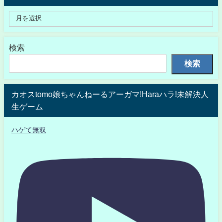
検索
検索
カオスtomo娘ちゃんねーるアーガマ!Haraハラ!未解決人
生ゲーム
ハゲて無双