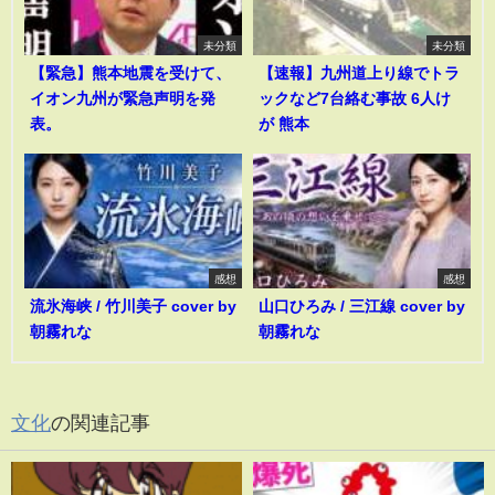
未分類
未分類
【緊急】熊本地震を受けて、
【速報】九州道上り線でトラ
イオン九州が緊急声明を発
ックなど7台絡む事故 6人け
表。
が 熊本
感想
感想
流氷海峡 / 竹川美子 cover by
山口ひろみ / 三江線 cover by
朝霧れな
朝霧れな
文化
の関連記事