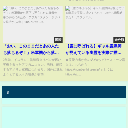
国際
未分類
「おい、このままだとあの人た
【霊に呼ばれる】ギャル霊媒師
ち落ちるぞ！」米軍機から落下
が見えている幽霊を実際に描い
し死亡した21歳青年 弟の手術
てもらってみたら衝撃過ぎた！
2年前、イスラム主義組織タリバンが再び
★霊能力者が念の込めたパワーストーン購
実権を握ったアフガニスタン。当時、離陸
入はこちらから！
代のため…アフガニスタン・タ
【ラファエル】
するアメリカ軍機につかまり、国外に逃れ
https://numberthirteen.jp/ もしくは
リバン統治から2年｜
ようとする人々の映像が衝撃...
https://ab...
TBS NEWS DIG
s