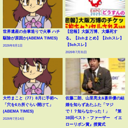
世界遺産の合掌造りで火事 ハチ
【悲報】大阪万博、大爆死す
駆除が原因か(ABEMA TIMES)
る。【2chまとめ】【2chスレ】
【5chスレ】
2026年8月1日
2026年7月31日
大竹まこと（77）8月に手術へ
佐藤二朗、山里亮太&蒼井優の結
「穴を6カ所ぐらい開けて」
婚を知らずあたふた「マジ
(ABEMA TIMES)
で！？知らなかった！」 『第
38回ベスト・ファーザー イエ
2026年7月14日
ローリボン賞』授賞式