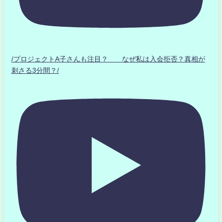
/プロジェクトA子さんも注目？ なぜ私は入会拒否？真相が
刺さる3分間？/