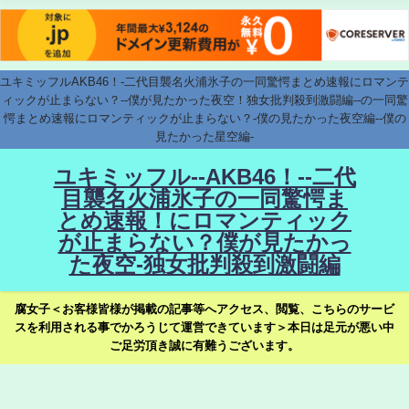
ユキミッフルAKB46！-二代目襲名火浦氷子の一同驚愕まとめ速報にロマンテ
ィックが止まらない？--僕が見たかった夜空！独女批判殺到激闘編--の一同驚
愕まとめ速報にロマンティックが止まらない？-僕の見たかった夜空編--僕の
見たかった星空編-
ユキミッフル--AKB46！--二代
目襲名火浦氷子の一同驚愕ま
とめ速報！にロマンティック
が止まらない？僕が見たかっ
た夜空-独女批判殺到激闘編
腐女子＜お客様皆様が掲載の記事等へアクセス、閲覧、こちらのサービ
スを利用される事でかろうじて運営できています＞本日は足元が悪い中
ご足労頂き誠に有難うございます。