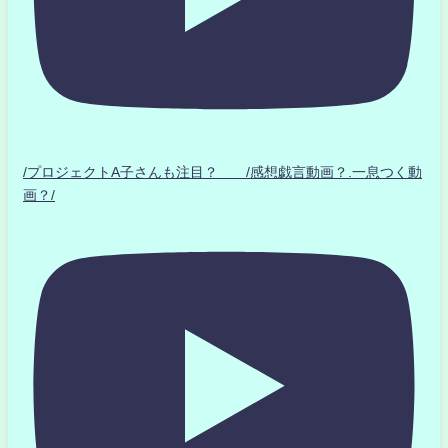
/プロジェクトA子さんも注目？ /感想戯言動画？.一息つく動
画？/