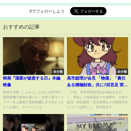
Xでフォローしよう
おすすめの記事
未分類
未分類
映画『国家が破産する日』本編
高市総理が会見 「物価」「責任
映像
ある積極財政」共に7回言及 実績
アピール、今後の政権運営語る
韓国を震撼（しんかん）させた1997年の
27日、高市早苗総理は記者会見を行
通貨危機の裏側を暴いた、史実に基づくド
い、閉会した特別国会での成果や、今後の
(ABEMA TIMES)
ラマ。史上最悪の通貨危機に立ち向かった
経済・財政運営、安全保障などの政権方針
人々を描く。キャストには...
について説明した。冒頭発言で...