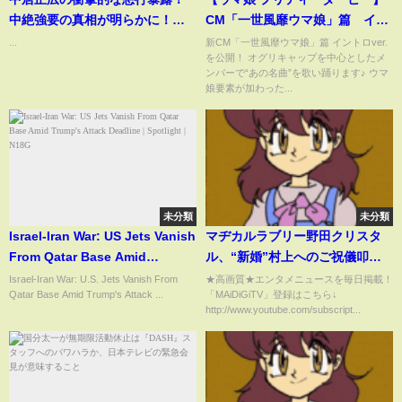
中絶強要の真相が明らかに！！
CM「一世風靡ウマ娘」篇 イン
大波乱が巻き起こる！
トロver.
...
新CM「一世風靡ウマ娘」篇 イントロver.
を公開！ オグリキャップを中心としたメ
ンバーで“あの名曲”を歌い踊ります♪ ウマ
娘要素が加わった...
未分類
未分類
Israel-Iran War: US Jets Vanish
マヂカルラブリー野田クリスタ
From Qatar Base Amid
ル、“新婚”村上へのご祝儀叩き
Trump's Attack Deadline |
つける 結婚は「忙しくなくな
Israel-Iran War: U.S. Jets Vanish From
★高画質★エンタメニュースを毎日掲載！
Qatar Base Amid Trump's Attack ...
「MAiDiGiTV」登録はこちら↓
Spotlight | N18G
ったら」
http://www.youtube.com/subscript...