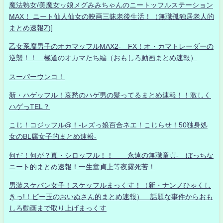
魔法熟女/美魔女ッ娘メグみみちゃんのニートッフルステーション
MAX！ ニート仙人仙女の映画三昧老後生活！（無職孤独居老人的
まとめ速報Z)]
乙女系腐男子のオカマッフルMAX2- FX！オ・カマトレーダーの
逆襲！！ 極道のオカマたち編（おもしろ動画まとめ速報）
スーパーウンコ！
新・ハゲッフル！哀愁のハゲ男の髪ってるまとめ速報！！激しく
ハゲっTEL？
こじ！コジッフル@！-レズっ娘百合ネエ！こじらせ！50独身処
女のBL腐女子的まとめ速報-
何だ！何が？真・シロッフル！！ 永遠の無職童貞- ぼっちな
ニート的まとめ速報！一生童貞上等夜露死苦！
男装スケバン女子！スケッフルまっくす！（新・ナンノひゃくし
きっ!！ビー玉のおいぬさん的まとめ速報） 話題な事件からおも
しろ動画まで取り上げまっくす