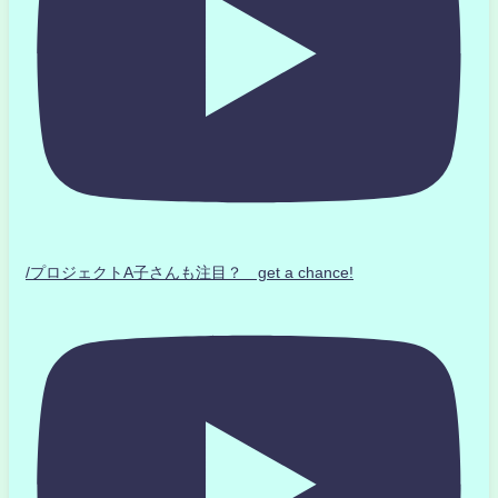
/プロジェクトA子さんも注目？ get a chance!