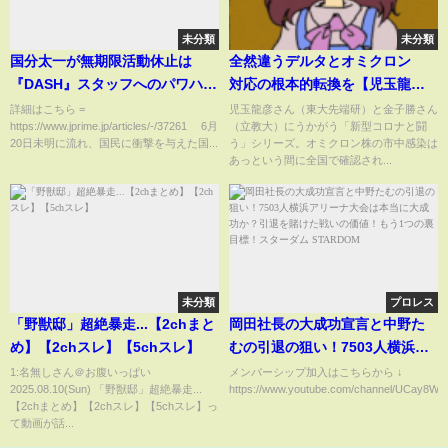
未分類
未分類
国分太一が無期限活動休止は
全然違うデルタとオミクロン
『DASH』スタッフへのパワハラ
対応の根本的転換を【児玉龍彦×
か、日本テレビの緊急会見が意
金子勝 新型コロナと闘う その
詳細はこちら =
児玉龍彦さん（東大先端研）と金子勝さん
https://www.jprime.jp/articles/-/37261 6月
（立教大）にうかがう「新型コロナと闘
味すること
先の世界へ】20211225
20日未明に流れ、国民に衝撃を与えた国...
う」シリーズ。オミクロン株の市中感染は
あっという間に全国で確認され...
未分類
プロレス
「野獣邸」超絶暴走...【2chまと
岡田社長の大成功宣言と中野た
め】【2chスレ】【5chスレ】
むの引退の狙い！7503人横浜ア
リーナ大会は本当に大成功か？
1:名無しさん＠お腹いっぱい
メンバーシップ加入はこちらから ↓
2025.08.10(Sun) 「野獣邸」超絶暴走...
https://www.youtube.com/channel/UCay8WSr
引退を賭けた戦いの価値！もう1
【2chまとめ】【2chスレ】【5chスレ】っ
つの裏目標！スターダム
て動画が話...
STARDOM