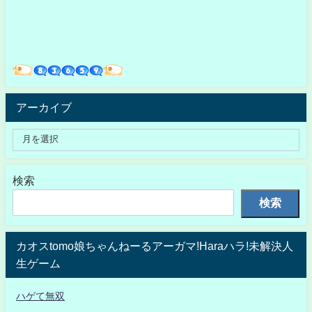
アーカイブ
検索
検索
カオスtomo娘ちゃんねーるアーガマ!Haraハラ!未解決人
生ゲーム
ハゲて無双