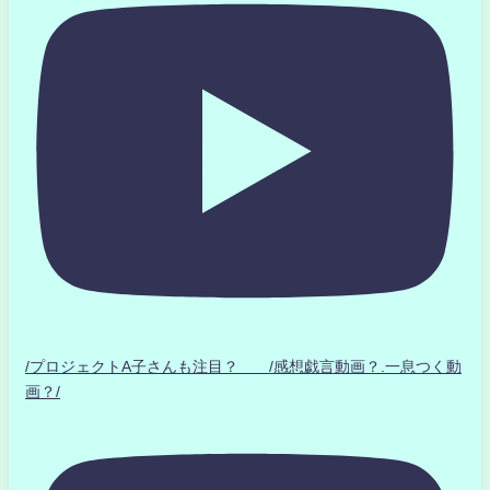
/プロジェクトA子さんも注目？ /感想戯言動画？.一息つく動
画？/