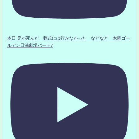
本日 兄が死んだ 葬式には行かなかった などなど 木曜ゴー
ルデン日浦劇場パート7