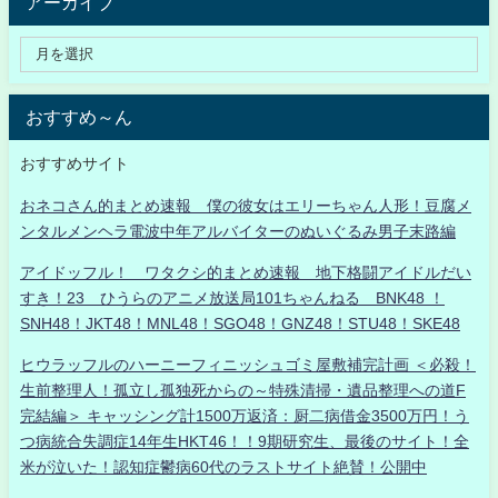
アーカイブ
おすすめ～ん
おすすめサイト
おネコさん的まとめ速報 僕の彼女はエリーちゃん人形！豆腐メ
ンタルメンヘラ電波中年アルバイターのぬいぐるみ男子末路編
アイドッフル！ ワタクシ的まとめ速報 地下格闘アイドルだい
すき！23 ひうらのアニメ放送局101ちゃんねる BNK48 ！
SNH48！JKT48！MNL48！SGO48！GNZ48！STU48！SKE48
ヒウラッフルのハーニーフィニッシュゴミ屋敷補完計画 ＜必殺！
生前整理人！孤立し孤独死からの～特殊清掃・遺品整理への道F
完結編＞ キャッシング計1500万返済：厨二病借金3500万円！う
つ病統合失調症14年生HKT46！！9期研究生、最後のサイト！全
米が泣いた！認知症鬱病60代のラストサイト絶賛！公開中