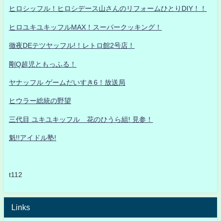
ヒロシッフル！ヒロシデース山さんのリフォームひとりDIY！！
ヒロユキユキッフルMAX！スーパークッキング！
徹夜DEテツヤッフル!！レトロ館2号店！
剛Q超児ともっふる！
ヤナッフル ゲームだいすき6！放送局
ヒウラー総統の野望
三代目 ユキユキッフル 花のひうら組! 見参！
魁!!アイドル塾!
t112
Links