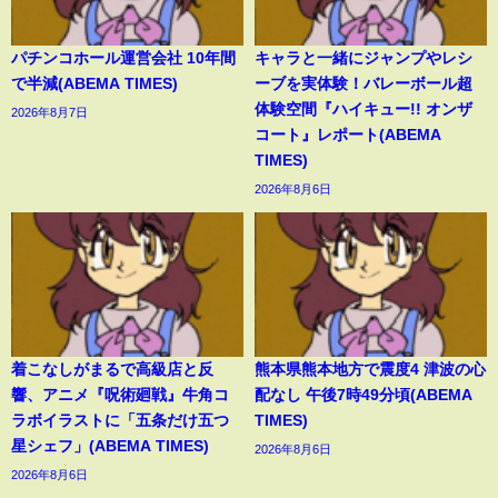
パチンコホール運営会社 10年間
キャラと一緒にジャンプやレシ
で半減(ABEMA TIMES)
ーブを実体験！バレーボール超
体験空間『ハイキュー!! オンザ
2026年8月7日
コート』レポート(ABEMA
TIMES)
2026年8月6日
着こなしがまるで高級店と反
熊本県熊本地方で震度4 津波の心
響、アニメ『呪術廻戦』牛角コ
配なし 午後7時49分頃(ABEMA
ラボイラストに「五条だけ五つ
TIMES)
星シェフ」(ABEMA TIMES)
2026年8月6日
2026年8月6日