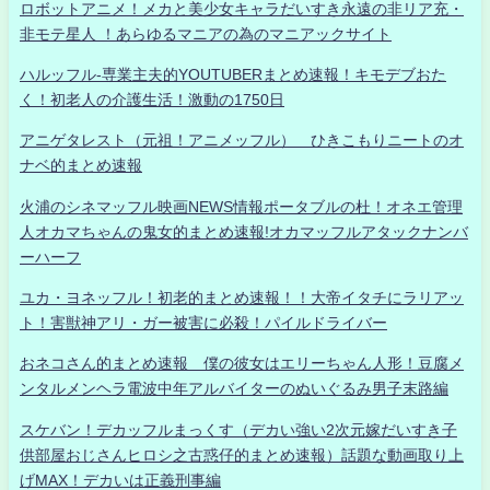
ロボットアニメ！メカと美少女キャラだいすき永遠の非リア充・
非モテ星人 ！あらゆるマニアの為のマニアックサイト
ハルッフル-専業主夫的YOUTUBERまとめ速報！キモデブおた
く！初老人の介護生活！激動の1750日
アニゲタレスト（元祖！アニメッフル） ひきこもりニートのオ
ナベ的まとめ速報
火浦のシネマッフル映画NEWS情報ポータブルの杜！オネエ管理
人オカマちゃんの鬼女的まとめ速報!オカマッフルアタックナンバ
ーハーフ
ユカ・ヨネッフル！初老的まとめ速報！！大帝イタチにラリアッ
ト！害獣神アリ・ガー被害に必殺！パイルドライバー
おネコさん的まとめ速報 僕の彼女はエリーちゃん人形！豆腐メ
ンタルメンヘラ電波中年アルバイターのぬいぐるみ男子末路編
スケバン！デカッフルまっくす（デカい強い2次元嫁だいすき子
供部屋おじさんヒロシ之古惑仔的まとめ速報）話題な動画取り上
げMAX！デカいは正義刑事編