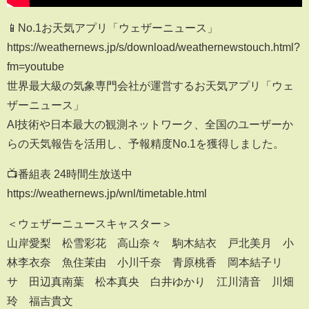
📱No.1お天気アプリ「ウェザーニュース」
https://weathernews.jp/s/download/weathernewstouch.html?
fm=youtube
世界最大級の気象専門会社が運営するお天気アプリ「ウェ
ザーニュース」
AI技術や日本最大の観測ネットワーク、全国のユーザーか
らの天気報告を活用し、予報精度No.1を獲得しました。
📺️番組表 24時間生放送中
https://weathernews.jp/wnl/timetable.html
＜ウェザーニュースキャスター＞
山岸愛梨 松雪彩花 高山奈々 駒木結衣 戸北美月 小
林李衣奈 魚住茉由 小川千奈 青原桃香 岡本結子リ
サ 田辺真南葉 松本真央 白井ゆかり 江川清音 川畑
玲 福吉貴文