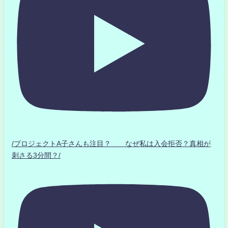
/プロジェクトA子さんも注目？ なぜ私は入会拒否？真相が
刺さる3分間？/