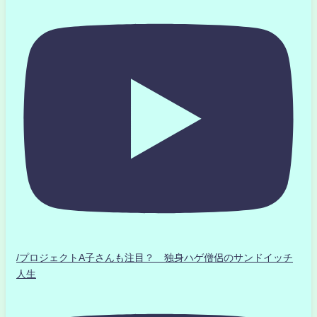
/プロジェクトA子さんも注目？ 独身ハゲ僧侶のサンドイッチ
人生