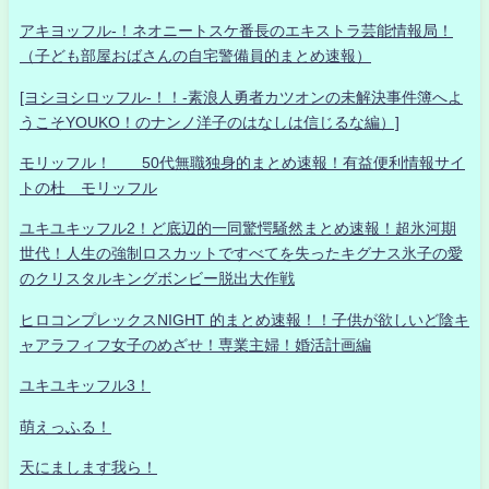
アキヨッフル-！ネオニートスケ番長のエキストラ芸能情報局！
（子ども部屋おばさんの自宅警備員的まとめ速報）
[ヨシヨシロッフル-！！-素浪人勇者カツオンの未解決事件簿へよ
うこそYOUKO！のナンノ洋子のはなしは信じるな編）]
モリッフル！ 50代無職独身的まとめ速報！有益便利情報サイ
トの杜 モリッフル
ユキユキッフル2！ど底辺的一同驚愕騒然まとめ速報！超氷河期
世代！人生の強制ロスカットですべてを失ったキグナス氷子の愛
のクリスタルキングボンビー脱出大作戦
ヒロコンプレックスNIGHT 的まとめ速報！！子供が欲しいど陰キ
ャアラフィフ女子のめざせ！専業主婦！婚活計画編
ユキユキッフル3！
萌えっふる！
天にまします我ら！