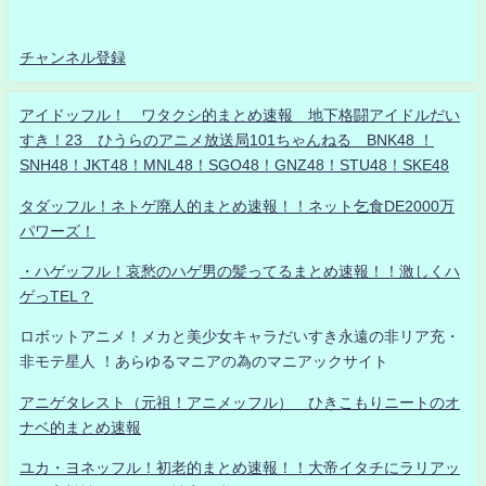
チャンネル登録
アイドッフル！ ワタクシ的まとめ速報 地下格闘アイドルだい
すき！23 ひうらのアニメ放送局101ちゃんねる BNK48 ！
SNH48！JKT48！MNL48！SGO48！GNZ48！STU48！SKE48
タダッフル！ネトゲ廃人的まとめ速報！！ネット乞食DE2000万
パワーズ！
・ハゲッフル！哀愁のハゲ男の髪ってるまとめ速報！！激しくハ
ゲっTEL？
ロボットアニメ！メカと美少女キャラだいすき永遠の非リア充・
非モテ星人 ！あらゆるマニアの為のマニアックサイト
アニゲタレスト（元祖！アニメッフル） ひきこもりニートのオ
ナベ的まとめ速報
ユカ・ヨネッフル！初老的まとめ速報！！大帝イタチにラリアッ