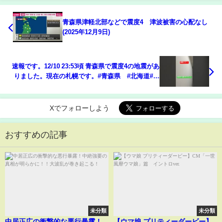
青森県津軽北部などで震度4 津波被害の心配なし
(2025年12月9日)
速報です。12/10 23:53頃 青森県で震度4の地震があ
りました。現在の札幌です。#青森県 #北海道#札
幌市
Xでフォローしよう
おすすめの記事
未分類
未分類
中居正広の衝撃的な悪行暴露！
【ウマ娘 プリティーダービー】