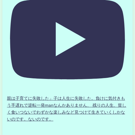
親は子育てに失敗した」子は人生に失敗した。負けに気付きも
う手遅れで逆転一発manなんかありません、 残りの人生、貧し
く食いつないでわずかな楽しみなど見つけて生きていくしかな
いのです。ないのです。