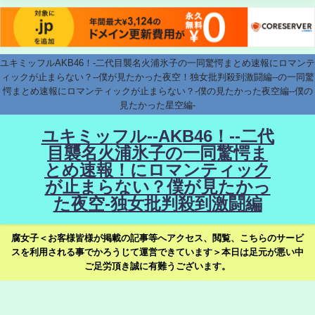
ユキミッフルAKB46！-二代目襲名火浦氷子の一同驚愕まとめ速報にロマンテ
ィックが止まらない？--僕が見たかった夜空！独女批判殺到激闘編--の一同驚
愕まとめ速報にロマンティックが止まらない？-僕の見たかった夜空編--僕の
見たかった星空編-
ユキミッフル--AKB46！--二代
目襲名火浦氷子の一同驚愕ま
とめ速報！にロマンティック
が止まらない？僕が見たかっ
た夜空-独女批判殺到激闘編
腐女子＜お客様皆様が掲載の記事等へアクセス、閲覧、こちらのサービ
スを利用される事でかろうじて運営できています＞本日は足元が悪い中
ご足労頂き誠に有難うございます。