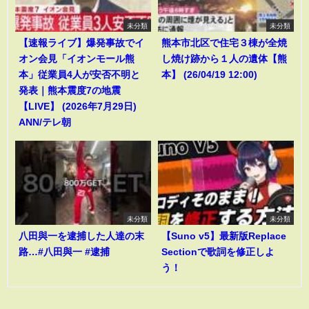
未分類
未分類
【速報ライブ】爆発事故でイ
熊本市北区で住宅３棟が全焼
オン会見「イオンモール熊
し焼け跡から１人の遺体【熊
本」従業員4人が安否不明と
本】 (26/04/19 12:00)
発表｜熊本震度7の地震
【LIVE】 (2026年7月29日)
ANN/テレ朝
未分類
未分類
八田與一を逮捕した人達の末
【Suno v5】最新版Replace
路…#八田與一 #逮捕
Sectionで歌詞を修正しよ
う！