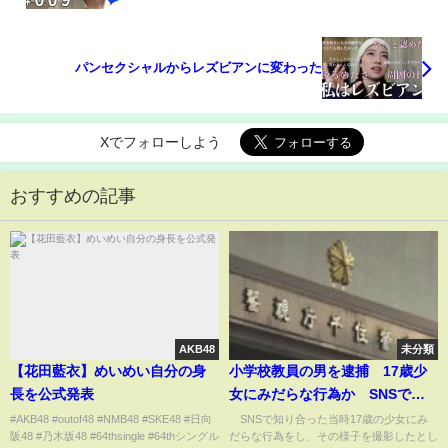
パンセクシャルからレズビアンに変わった
Xでフォローしよう
おすすめの記事
AKB48
未分類
【花田藍衣】めいめい自分の身
小学校教員の男を逮捕 17歳少
長を公式発表
女にみだらな行為か SNSで知
り合い…スマホに写真も(2026年
#AKB48 #outof48 #NMB48 #SKE48 #日向
SNSで知り合った当時17歳の少女にみ
阪48 #乃木坂48 #64thsingle #64thシングル
だらな行為をし、その様子を撮影したとし
2月6日)