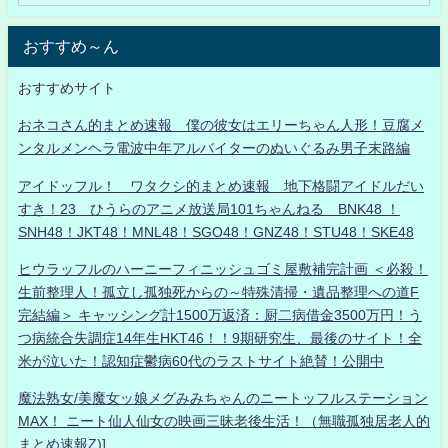
おすすめ～ん
おすすめサイト
おネコさん的まとめ速報 僕の彼女はエリーちゃん人形！豆腐メ
ンタルメンヘラ電波中年アルバイターのぬいぐるみ男子末路編
アイドッフル！ ワタクシ的まとめ速報 地下格闘アイドルだい
すき！23 ひうらのアニメ放送局101ちゃんねる BNK48 ！
SNH48！JKT48！MNL48！SGO48！GNZ48！STU48！SKE48
ヒウラッフルのハーニーフィニッシュゴミ屋敷補完計画 ＜必殺！
生前整理人！孤立し孤独死からの～特殊清掃・遺品整理への道F
完結編＞ キャッシング計1500万返済：厨二病借金3500万円！う
つ病統合失調症14年生HKT46！！9期研究生、最後のサイト！全
米が泣いた！認知症鬱病60代のラストサイト絶賛！公開中
魔法熟女/美魔女ッ娘メグみみちゃんのニートッフルステーション
MAX！ ニート仙人仙女の映画三昧老後生活！（無職孤独居老人的
まとめ速報Z)]