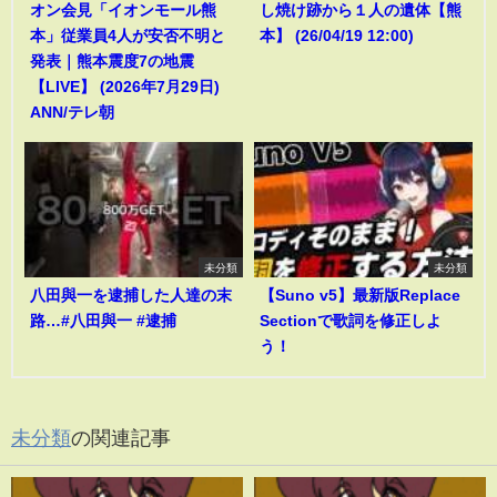
オン会見「イオンモール熊
し焼け跡から１人の遺体【熊
本」従業員4人が安否不明と
本】 (26/04/19 12:00)
発表｜熊本震度7の地震
【LIVE】 (2026年7月29日)
ANN/テレ朝
未分類
未分類
八田與一を逮捕した人達の末
【Suno v5】最新版Replace
路…#八田與一 #逮捕
Sectionで歌詞を修正しよ
う！
未分類
の関連記事