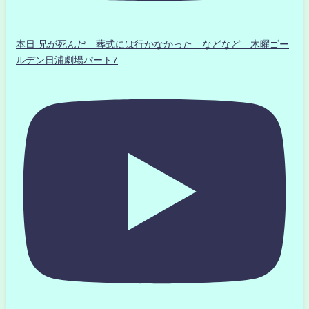
本日 兄が死んだ 葬式には行かなかった などなど 木曜ゴー
ルデン日浦劇場パート7