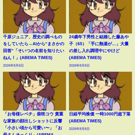
千原ジュニア、歴史の調べもの
24歳年下男性と結婚した藤あや
をしていたら→AIから“まさかの
子（65）「手に熱湯が…」大量
回答”「そいつの名前を知りたい
の差し入れ調理中にやけど
ねん！」(ABEMA TIMES)
(ABEMA TIMES)
2026年8月6日
2026年8月6日
「お母様レベチ」柴咲コウ 貴重
日経平均株価 一時1000円超下落
な家族の顔出しショットに反響
(ABEMA TIMES)
「小さい頃から可愛い〜」「お
2026年8月6日
母さんそっくり」(ABEMA