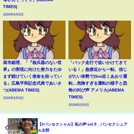
TIMES)
2026年8月6日
高市総理、「『核兵器のない世
「バック走行で追いかけてきて
界』の実現に向けた努力をたゆ
いる！」急接近から一転、信じ
まず続けていく使命を担ってい
がたい体勢で2km近くあおり運
る」広島平和記念式典であいさ
転…危険すぎる運転の様子と恐
つ(ABEMA TIMES)
怖の叫び声 アメリカ(ABEMA
TIMES)
2026年8月6日
2026年8月6日
【#パンセクシャル】私の声 vol.9 _ パンセクシュア
ル太郎