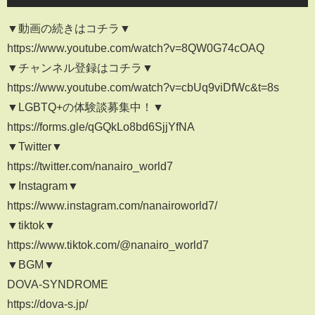
▼動画の続きはコチラ▼
https://www.youtube.com/watch?v=8QW0G74cOAQ
▼チャンネル登録はコチラ▼
https://www.youtube.com/watch?v=cbUq9viDfWc&t=8s
▼LGBTQ+の体験談募集中！▼
https://forms.gle/qGQkLo8bd6SjjYfNA
▼Twitter▼
https://twitter.com/nanairo_world7
▼Instagram▼
https://www.instagram.com/nanairoworld7/
▼tiktok▼
https://www.tiktok.com/@nanairo_world7
▼BGM▼
DOVA-SYNDROME
https://dova-s.jp/