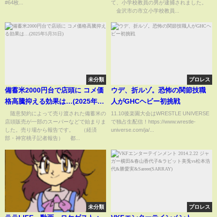
#64枚...
て、小学校教員の男が逮捕されました。
金沢市の市立小学校教員...
未分類
プロレス
備蓄米2000円台で店頭に コメ価
ウデ、折ルゾ。恐怖の関節技職
格高騰抑える効果は…(2025年5
人がGHCヘビー初挑戦
月31日)
随意契約によって売り渡された備蓄米の
11.10後楽園大会はWRESTLE UNIVERSE
店頭販売が一部のスーパーなどで始まりま
で独占生配信！https://www.wrestle-
した。売り場から報告です。 （経済
universe.com/ja/...
部・神宮桃子記者報告） 都...
未分類
プロレス