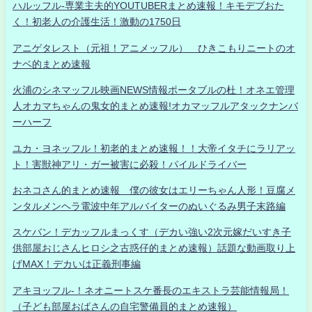
ハルッフル-専業主夫的YOUTUBERまとめ速報！キモデブおた
く！初老人の介護生活！激動の1750日
アニゲタレスト（元祖！アニメッフル） ひきこもりニートのオ
ナベ的まとめ速報
火浦のシネマッフル映画NEWS情報ポータブルの杜！オネエ管理
人オカマちゃんの鬼女的まとめ速報!オカマッフルアタックナンバ
ーハーフ
ユカ・ヨネッフル！初老的まとめ速報！！大帝イタチにラリアッ
ト！害獣神アリ・ガー被害に必殺！パイルドライバー
おネコさん的まとめ速報 僕の彼女はエリーちゃん人形！豆腐メ
ンタルメンヘラ電波中年アルバイターのぬいぐるみ男子末路編
スケバン！デカッフルまっくす（デカい強い2次元嫁だいすき子
供部屋おじさんヒロシ之古惑仔的まとめ速報）話題な動画取り上
げMAX！デカいは正義刑事編
アキヨッフル-！ネオニートスケ番長のエキストラ芸能情報局！
（子ども部屋おばさんの自宅警備員的まとめ速報）