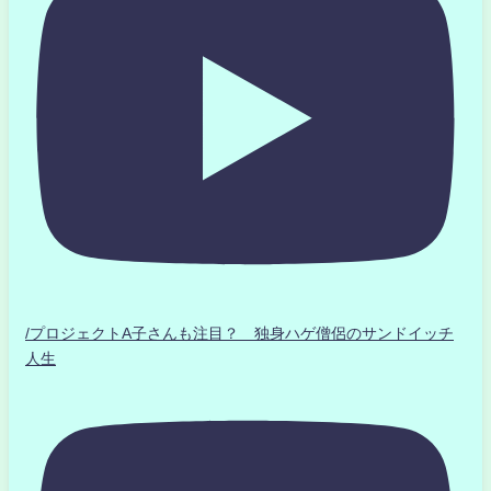
/プロジェクトA子さんも注目？ 独身ハゲ僧侶のサンドイッチ
人生