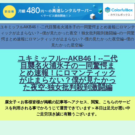
ユキミッフルAKB46！-二代目襲名火浦氷子の一同驚愕まとめ速報にロマンテ
ィックが止まらない？--僕が見たかった夜空！独女批判殺到激闘編--の一同驚
愕まとめ速報にロマンティックが止まらない？-僕の見たかった夜空編--僕の
見たかった星空編-
ユキミッフル--AKB46！--二代
目襲名火浦氷子の一同驚愕ま
とめ速報！にロマンティック
が止まらない？僕が見たかっ
た夜空-独女批判殺到激闘編
腐女子＜お客様皆様が掲載の記事等へアクセス、閲覧、こちらのサービ
スを利用される事でかろうじて運営できています＞本日は足元が悪い中
ご足労頂き誠に有難うございます。