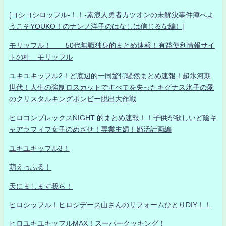
[ヨシヨシロッフル-！！-素浪人勇者カツオンの未解決事件簿へよ
うこそYOUKO！のナンノ洋子のはなしは信じるな編）]
モリッフル！ 50代無職独身的まとめ速報！有益便利情報サイ
トの杜 モリッフル
ユキユキッフル2！ど底辺的一同驚愕騒然まとめ速報！超氷河期
世代！人生の強制ロスカットですべてを失ったキグナス氷子の愛
のクリスタルキングボンビー脱出大作戦
ヒロコンプレックスNIGHT 的まとめ速報！！子供が欲しいど陰キ
ャアラフィフ女子のめざせ！専業主婦！婚活計画編
ユキユキッフル3！
萌えっふる！
天にまします我ら！
ヒロシッフル！ヒロシデース山さんのリフォームひとりDIY！！
ヒロユキユキッフルMAX！スーパークッキング！