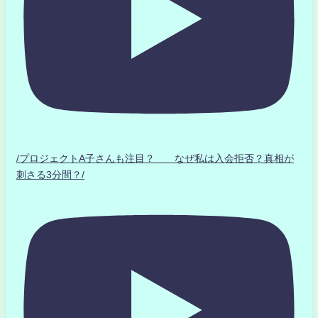
/プロジェクトA子さんも注目？ なぜ私は入会拒否？真相が
刺さる3分間？/