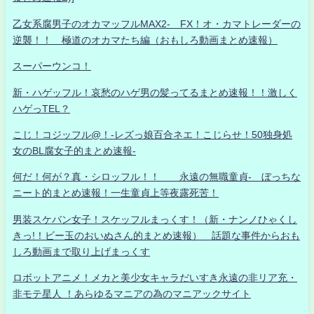
乙女系腐男子のオカマッフルMAX2- FX！オ・カマトレーダーの
逆襲！！ 極道のオカマたち編（おもしろ動画まとめ速報）
スーパーウンコ！
新・ハゲッフル！哀愁のハゲ男の髪ってるまとめ速報！！激しく
ハゲっTEL？
こじ！コジッフル@！-レズっ娘百合ネエ！こじらせ！50独身処
女のBL腐女子的まとめ速報-
何だ！何が？真・シロッフル！！ 永遠の無職童貞- ぼっちな
ニート的まとめ速報！一生童貞上等夜露死苦！
男装スケバン女子！スケッフルまっくす！（新・ナンノひゃくし
きっ!！ビー玉のおいぬさん的まとめ速報） 話題な事件からおも
しろ動画まで取り上げまっくす
ロボットアニメ！メカと美少女キャラだいすき永遠の非リア充・
非モテ星人 ！あらゆるマニアの為のマニアックサイト