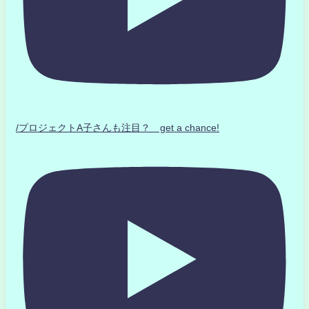
/プロジェクトA子さんも注目？ get a chance!