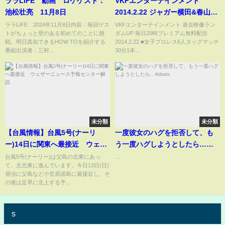
ララLIFE 動画 ロケゲスト：
VKFエンターテインメント
池松壮亮 11月8日
2014.2.22 ジャガー横田&春山香
代子&ラビット美兎vs松本浩代&
ララLIFE 2024年11月8日内容：毎回ゲス
VKFエンターテインメント 過去映像ラン
トがちょっと壁のある初めてのことに挑
ダムUP 毎日20時プレミアム無料配信
勝愛実&Sareee(SARRAY)
戦。明日真似できるHOW TOを紹介する
2014.2.22 ■女子プロレス6人タッグマッチ
番組出演者：三村...
30分1本...
未分類
未分類
【台風情報】台風5号(ナーリ
一度彼女のハグを拒否して、も
ー)14日に関東へ最接近 ウェザ
う一度ハグしようとしたら…
ーニュース予報センター解説
#shorts
台風5号(ナーリー)は父島の北東にあっ
...
て、北北東に進んでいます。今日13日(日)
昼頃に父島など小笠原諸島に最接近し、そ
の後は足早に北上する予...
s