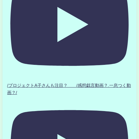
/プロジェクトA子さんも注目？ /感想戯言動画？.一息つく動
画？/