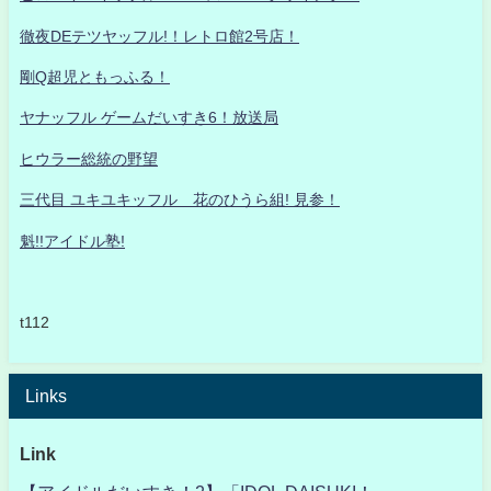
徹夜DEテツヤッフル!！レトロ館2号店！
剛Q超児ともっふる！
ヤナッフル ゲームだいすき6！放送局
ヒウラー総統の野望
三代目 ユキユキッフル 花のひうら組! 見参！
魁!!アイドル塾!
t112
Links
Link