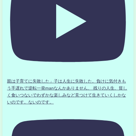
親は子育てに失敗した」子は人生に失敗した。負けに気付きも
う手遅れで逆転一発manなんかありません、 残りの人生、貧し
く食いつないでわずかな楽しみなど見つけて生きていくしかな
いのです。ないのです。