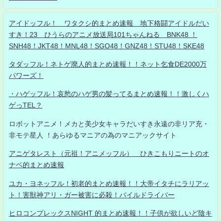
アイドッフル！ ワタクシ的まとめ速報 地下格闘アイドルだい
すき！23 ひうらのアニメ放送局101ちゃんねる BNK48 ！
SNH48！JKT48！MNL48！SGO48！GNZ48！STU48！SKE48
タダッフル！ネトゲ廃人的まとめ速報！！ネット乞食DE2000万
パワーズ！
・ハゲッフル！哀愁のハゲ男の髪ってるまとめ速報！！激しくハ
ゲっTEL？
ロボットアニメ！メカと美少女キャラだいすき永遠の非リア充・
非モテ星人 ！あらゆるマニアの為のマニアックサイト
アニゲタレスト（元祖！アニメッフル） ひきこもりニートのオ
ナベ的まとめ速報
ユカ・ヨネッフル！初老的まとめ速報！！大帝イタチにラリアッ
ト！害獣神アリ・ガー被害に必殺！パイルドライバー
ヒロコンプレックスNIGHT 的まとめ速報！！子供が欲しいど陰キ