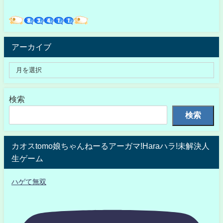
アーカイブ
検索
検索
カオスtomo娘ちゃんねーるアーガマ!Haraハラ!未解決人
生ゲーム
ハゲて無双