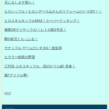
天にまします我ら！
ヒロシッフル！ヒロシデース山さんのリフォームひとりDIY！！
ヒロユキユキッフルMAX！スーパークッキング！
徹夜DEテツヤッフル!！レトロ館2号店！
剛Q超児ともっふる！
ヤナッフル ゲームだいすき6！放送局
ヒウラー総統の野望
三代目 ユキユキッフル 花のひうら組! 見参！
魁!!アイドル塾!
t112