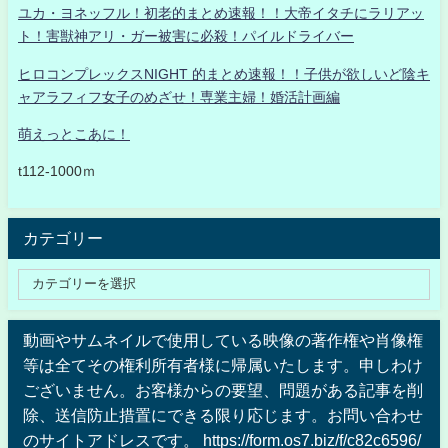
ユカ・ヨネッフル！初老的まとめ速報！！大帝イタチにラリアッ
ト！害獣神アリ・ガー被害に必殺！パイルドライバー
ヒロコンプレックスNIGHT 的まとめ速報！！子供が欲しいど陰キ
ャアラフィフ女子のめざせ！専業主婦！婚活計画編
萌えっとこあに！
t112-1000ｍ
カテゴリー
動画やサムネイルで使用している映像の著作権や肖像権
等は全てその権利所有者様に帰属いたします。申しわけ
ございません。お客様からの要望、問題がある記事を削
除、送信防止措置にできる限り応じます。お問い合わせ
のサイトアドレスです。 https://form.os7.biz/f/c82c6596/