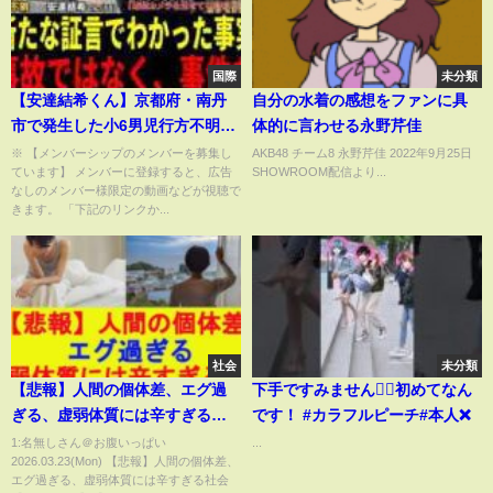
国際
未分類
【安達結希くん】京都府・南丹
自分の水着の感想をファンに具
市で発生した小6男児行方不明の
体的に言わせる永野芹佳
件で、ついに新たな証言が出て
※ 【メンバーシップのメンバーを募集し
AKB48 チーム8 永野芹佳 2022年9月25日
ています】 メンバーに登録すると、広告
SHOWROOM配信より...
警察が本格的に動き出した
なしのメンバー様限定の動画などが視聴で
きます。 「下記のリンクか...
社会
未分類
【悲報】人間の個体差、エグ過
下手ですみません🙇‍♀️初めてなん
ぎる、虚弱体質には辛すぎる社
です！ #カラフルピーチ#本人❌
会【2chまとめ】【2chスレ】
1:名無しさん＠お腹いっぱい
...
2026.03.23(Mon) 【悲報】人間の個体差、
【5chスレ】【ゆっくり】
エグ過ぎる、虚弱体質には辛すぎる社会