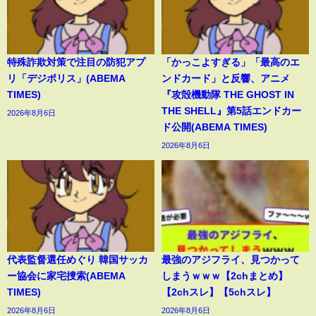
特殊詐欺対策で注目の防犯アプ
「かっこよすぎる」「最高のエ
リ「デジポリス」(ABEMA
ンドカード」と反響、アニメ
TIMES)
『攻殻機動隊 THE GHOST IN
THE SHELL』第5話エンドカー
2026年8月6日
ド公開(ABEMA TIMES)
2026年8月6日
代表監督選任めぐり 韓国サッカ
最強のアジフライ、見つかって
ー協会に家宅捜索(ABEMA
しまうｗｗｗ【2chまとめ】
TIMES)
【2chスレ】【5chスレ】
2026年8月6日
2026年8月6日