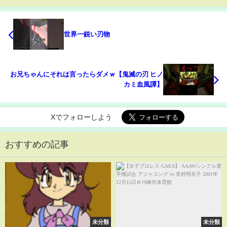
世界一鋭い刃物
お兄ちゃんにそれは言ったらダメｗ【鬼滅の刃 ヒノ
カミ血風譚】
Xでフォローしよう
おすすめの記事
未分類
未分類