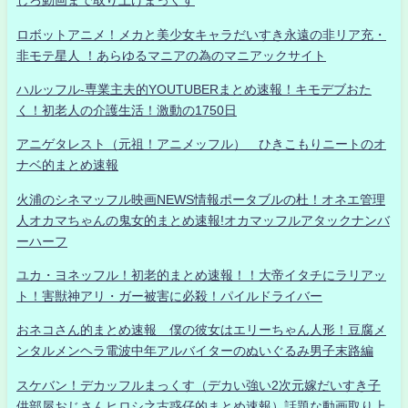
しろ動画まで取り上げまっくす
ロボットアニメ！メカと美少女キャラだいすき永遠の非リア充・
非モテ星人 ！あらゆるマニアの為のマニアックサイト
ハルッフル-専業主夫的YOUTUBERまとめ速報！キモデブおた
く！初老人の介護生活！激動の1750日
アニゲタレスト（元祖！アニメッフル） ひきこもりニートのオ
ナベ的まとめ速報
火浦のシネマッフル映画NEWS情報ポータブルの杜！オネエ管理
人オカマちゃんの鬼女的まとめ速報!オカマッフルアタックナンバ
ーハーフ
ユカ・ヨネッフル！初老的まとめ速報！！大帝イタチにラリアッ
ト！害獣神アリ・ガー被害に必殺！パイルドライバー
おネコさん的まとめ速報 僕の彼女はエリーちゃん人形！豆腐メ
ンタルメンヘラ電波中年アルバイターのぬいぐるみ男子末路編
スケバン！デカッフルまっくす（デカい強い2次元嫁だいすき子
供部屋おじさんヒロシ之古惑仔的まとめ速報）話題な動画取り上