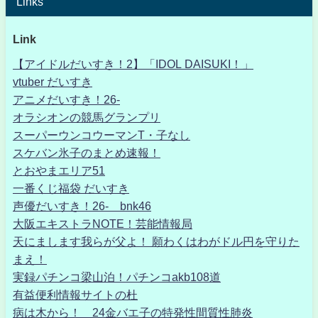
Links
Link
【アイドルだいすき！2】「IDOL DAISUKI！」
vtuber だいすき
アニメだいすき！26-
オラシオンの競馬グランプリ
スーパーウンコウーマンT・子なし
スケバン氷子のまとめ速報！
とおやまエリア51
一番くじ福袋 だいすき
声優だいすき！26- bnk46
大阪エキストラNOTE！芸能情報局
天にまします我らが父よ！ 願わくはわがドル円を守りた
まえ！
実録パチンコ梁山泊！パチンコakb108道
有益便利情報サイトの杜
病は木から！ 24金バエ子の特発性間質性肺炎