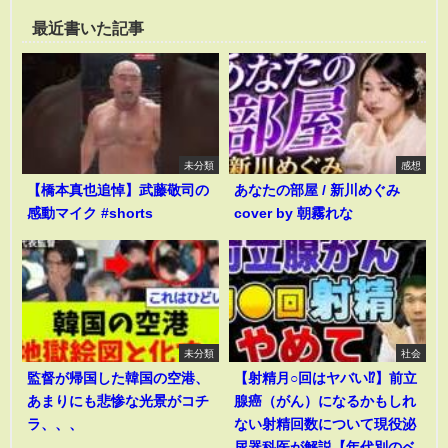
最近書いた記事
未分類
感想
【橋本真也追悼】武藤敬司の
あなたの部屋 / 新川めぐみ
感動マイク #shorts
cover by 朝霧れな
未分類
社会
監督が帰国した韓国の空港、
【射精月○回はヤバい⁉︎】前立
あまりにも悲惨な光景がコチ
腺癌（がん）になるかもしれ
ラ、、、
ない射精回数について現役泌
尿器科医が解説【年代別のベ