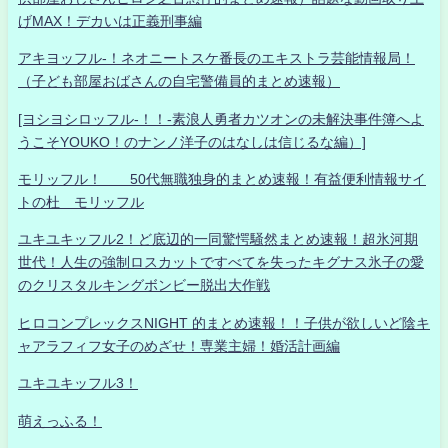
げMAX！デカいは正義刑事編
アキヨッフル-！ネオニートスケ番長のエキストラ芸能情報局！
（子ども部屋おばさんの自宅警備員的まとめ速報）
[ヨシヨシロッフル-！！-素浪人勇者カツオンの未解決事件簿へよ
うこそYOUKO！のナンノ洋子のはなしは信じるな編）]
モリッフル！ 50代無職独身的まとめ速報！有益便利情報サイ
トの杜 モリッフル
ユキユキッフル2！ど底辺的一同驚愕騒然まとめ速報！超氷河期
世代！人生の強制ロスカットですべてを失ったキグナス氷子の愛
のクリスタルキングボンビー脱出大作戦
ヒロコンプレックスNIGHT 的まとめ速報！！子供が欲しいど陰キ
ャアラフィフ女子のめざせ！専業主婦！婚活計画編
ユキユキッフル3！
萌えっふる！