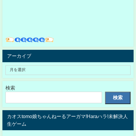
アーカイブ
検索
検索
カオスtomo娘ちゃんねーるアーガマ!Haraハラ!未解決人
生ゲーム