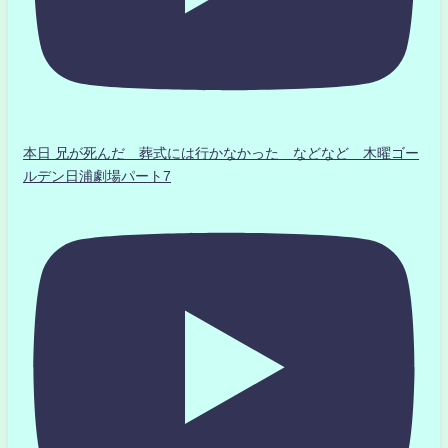
本日 兄が死んだ 葬式には行かなかった などなど 木曜ゴー
ルデン日浦劇場パート7