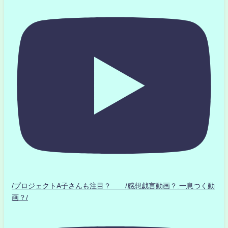
/プロジェクトA子さんも注目？ /感想戯言動画？.一息つく動
画？/