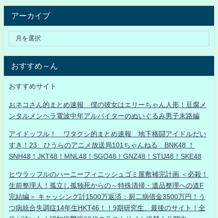
アーカイブ
おすすめ～ん
おすすめサイト
おネコさん的まとめ速報 僕の彼女はエリーちゃん人形！豆腐メ
ンタルメンヘラ電波中年アルバイターのぬいぐるみ男子末路編
アイドッフル！ ワタクシ的まとめ速報 地下格闘アイドルだい
すき！23 ひうらのアニメ放送局101ちゃんねる BNK48 ！
SNH48！JKT48！MNL48！SGO48！GNZ48！STU48！SKE48
ヒウラッフルのハーニーフィニッシュゴミ屋敷補完計画 ＜必殺！
生前整理人！孤立し孤独死からの～特殊清掃・遺品整理への道F
完結編＞ キャッシング計1500万返済：厨二病借金3500万円！う
つ病統合失調症14年生HKT46！！9期研究生、最後のサイト！全