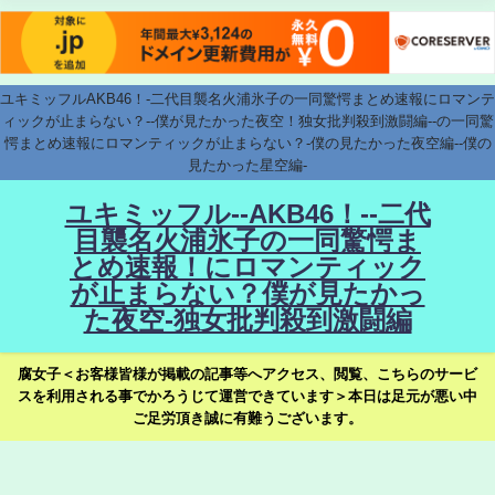
ユキミッフルAKB46！-二代目襲名火浦氷子の一同驚愕まとめ速報にロマンテ
ィックが止まらない？--僕が見たかった夜空！独女批判殺到激闘編--の一同驚
愕まとめ速報にロマンティックが止まらない？-僕の見たかった夜空編--僕の
見たかった星空編-
ユキミッフル--AKB46！--二代
目襲名火浦氷子の一同驚愕ま
とめ速報！にロマンティック
が止まらない？僕が見たかっ
た夜空-独女批判殺到激闘編
腐女子＜お客様皆様が掲載の記事等へアクセス、閲覧、こちらのサービ
スを利用される事でかろうじて運営できています＞本日は足元が悪い中
ご足労頂き誠に有難うございます。