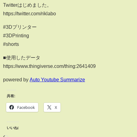
Twitterはじめました。
https://twitter.com/riklabo
#3Dプリンター
#3DPrinting
#shorts
■使用したデータ
https://www.thingiverse.com/thing:2641409
powered by
Auto Youtube Summarize
共有:
Facebook
X
いいね: