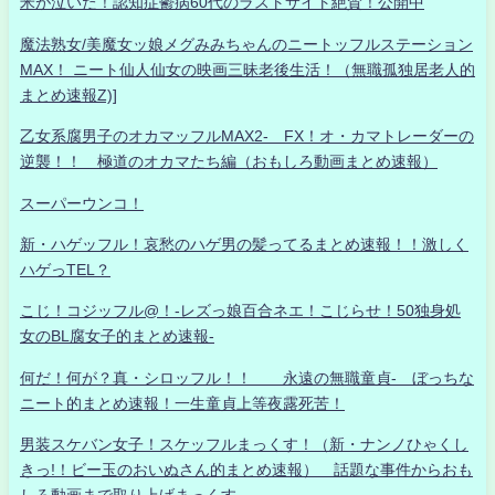
米が泣いた！認知症鬱病60代のラストサイト絶賛！公開中
魔法熟女/美魔女ッ娘メグみみちゃんのニートッフルステーション
MAX！ ニート仙人仙女の映画三昧老後生活！（無職孤独居老人的
まとめ速報Z)]
乙女系腐男子のオカマッフルMAX2- FX！オ・カマトレーダーの
逆襲！！ 極道のオカマたち編（おもしろ動画まとめ速報）
スーパーウンコ！
新・ハゲッフル！哀愁のハゲ男の髪ってるまとめ速報！！激しく
ハゲっTEL？
こじ！コジッフル@！-レズっ娘百合ネエ！こじらせ！50独身処
女のBL腐女子的まとめ速報-
何だ！何が？真・シロッフル！！ 永遠の無職童貞- ぼっちな
ニート的まとめ速報！一生童貞上等夜露死苦！
男装スケバン女子！スケッフルまっくす！（新・ナンノひゃくし
きっ!！ビー玉のおいぬさん的まとめ速報） 話題な事件からおも