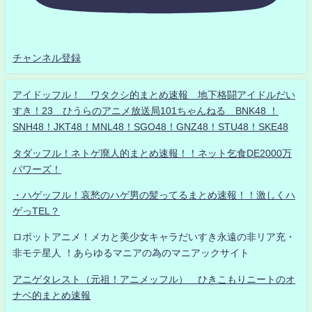
チャンネル登録
アイドッフル！ ワタクシ的まとめ速報 地下格闘アイドルだい
すき！23 ひうらのアニメ放送局101ちゃんねる BNK48 ！
SNH48！JKT48！MNL48！SGO48！GNZ48！STU48！SKE48
タダッフル！ネトゲ廃人的まとめ速報！！ネット乞食DE2000万
パワーズ！
・ハゲッフル！哀愁のハゲ男の髪ってるまとめ速報！！激しくハ
ゲっTEL？
ロボットアニメ！メカと美少女キャラだいすき永遠の非リア充・
非モテ星人 ！あらゆるマニアの為のマニアックサイト
アニゲタレスト（元祖！アニメッフル） ひきこもりニートのオ
ナベ的まとめ速報