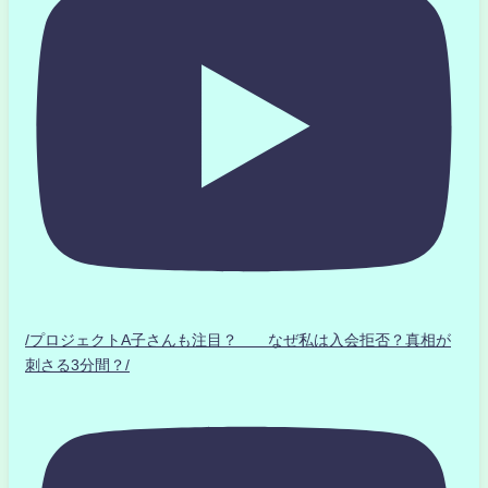
/プロジェクトA子さんも注目？ なぜ私は入会拒否？真相が
刺さる3分間？/