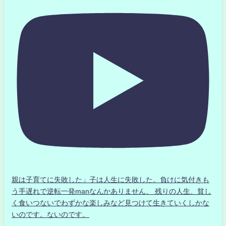
親は子育てに失敗した」子は人生に失敗した。負けに気付きも
う手遅れで逆転一発manなんかありません、 残りの人生、貧し
く食いつないでわずかな楽しみなど見つけて生きていくしかな
いのです。ないのです。