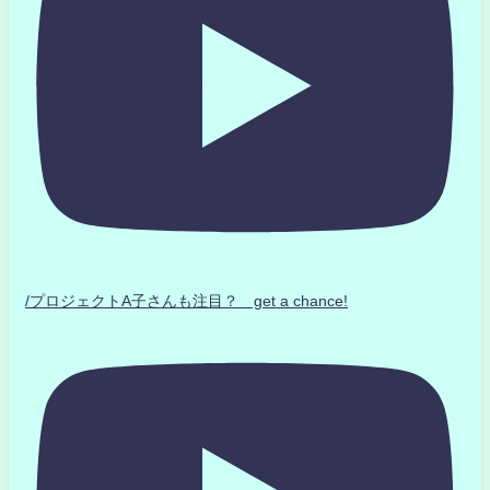
/プロジェクトA子さんも注目？ get a chance!