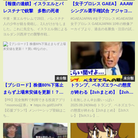
【報復の連鎖】イスラエルとパ
【女子プロレス GAEA】 AAAW
レスチナで銃撃 多数の死者
シングル選手権試合 アジャコン
グ vs 里村明衣子 2001年12月15
中東・東エルサレムで28日、パレスチナ
#GAEAJAPAN #女子プロレス #GAEAISM
人の少年が銃を発砲し、2人がけがをしま
女子プロレス GAEAJAPAN 10年の映像ア
日＠川崎市体育館
した。これに先立ち、イスラエル側による
ーカイブより、過去の名勝負・注目の試...
ヨルダン川西岸での襲撃作戦...
未分類
未分類
【ブシロード】株価80%下落止
トランプ、ベネズエラへの態度
まらず上場来安値を更新！？買
が終わる【2chまとめ】【2chス
い時なのか。
レ】【5chスレ】
【PR】完全無料で利用できる投資アプリ
1:名無しさん＠お腹いっぱい
『moomoo証券』▼ https://x.gd/EUnPX
2025.09.24(Wed) トランプ、ベネズエラへ
【応援プラン?】メンバーシップ登録はこ
の態度が終わる【2chまとめ】【2chス
ち...
レ】【5chスレ】...