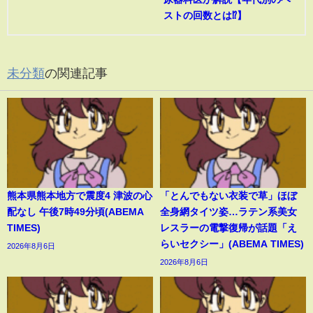
ストの回数とは⁉︎】
未分類
の関連記事
熊本県熊本地方で震度4 津波の心
「とんでもない衣装で草」ほぼ
配なし 午後7時49分頃(ABEMA
全身網タイツ姿…ラテン系美女
TIMES)
レスラーの電撃復帰が話題「え
らいセクシー」(ABEMA TIMES)
2026年8月6日
2026年8月6日