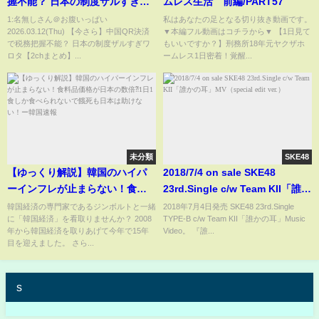
握不能？ 日本の制度ザルすぎワ
ムレス生活 前編/PART57
ロタ【2chまとめ】【2chスレ】
1:名無しさん＠お腹いっぱい
私はあなたの足となる切り抜き動画です。
2026.03.12(Thu) 【今さら】中国QR決済
▼本編フル動画はコチラから▼ 【1日見て
【5chスレ】【ゆっくり】
で税務把握不能？ 日本の制度ザルすぎワ
もいいですか？】刑務所18年元ヤクザホ
ロタ【2chまとめ】...
ームレス1日密着！覚醒...
未分類
SKE48
【ゆっくり解説】韓国のハイパ
2018/7/4 on sale SKE48
ーインフレが止まらない！食料
23rd.Single c/w Team KII「誰か
品価格が日本の数倍⁈1日1食しか
の耳」MV（special edit ver.）
韓国経済の専門家であるジンボルトと一緒
2018年7月4日発売 SKE48 23rd.Single
に「韓国経済」を看取りませんか？ 2008
TYPE-B c/w Team KII「誰かの耳」Music
食べられないで餓死も日本は助
年から韓国経済を取りあげて今年で15年
Video。 『誰...
けない！ー韓国速報
目を迎えました。 さら...
s