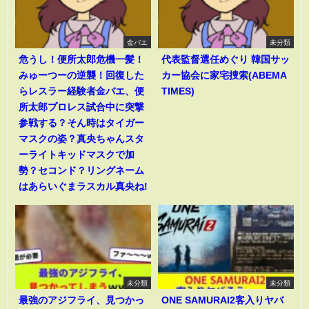
金バエ
未分類
危うし！便所太郎危機一髪！
代表監督選任めぐり 韓国サッ
みゅーつーの逆襲！回復した
カー協会に家宅捜索(ABEMA
らレスラー経験者金バエ、便
TIMES)
所太郎プロレス試合中に突撃
参戦する？そん時はタイガー
マスクの姿？真央ちゃんスタ
ーライトキッドマスクで加
勢？セコンド？リングネーム
はあらいぐまラスカル真央ね!
未分類
未分類
最強のアジフライ、見つかっ
ONE SAMURAI2客入りヤバ