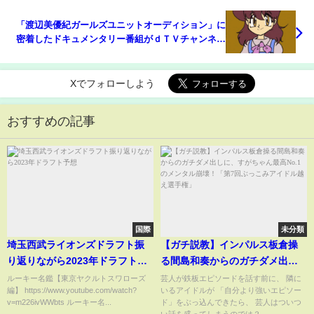
「渡辺美優紀ガールズユニットオーディション」に
密着したドキュメンタリー番組がｄＴＶチャンネル
及びひかりＴＶにて配信決定！
Xでフォローしよう
おすすめの記事
国際
未分類
埼玉西武ライオンズドラフト振
【ガチ説教】インパルス板倉操
り返りながら2023年ドラフト予
る間島和奏からのガチダメ出し
想
に、すがちゃん最高No.1のメン
ルーキー名鑑【東京ヤクルトスワローズ
芸人が鉄板エピソードを話す前に、 隣に
編】 https://www.youtube.com/watch?
いるアイドルが 「自分より強いエピソー
タル崩壊！「第7回ぶっこみアイ
v=m226ivWWbts ルーキー名...
ド」をぶっ込んできたら、 芸人はついつ
ドル越え選手権」
い話を盛ってしまうのでは？...