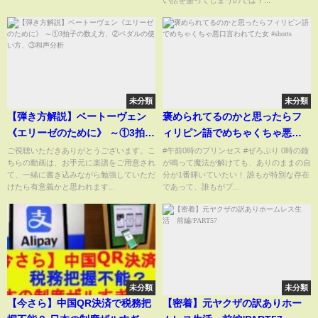
未分類
未分類
【弾き方解説】ベートーヴェン
褒められてるのかと思ったらフ
《エリーゼのために》 ～①3拍子
ィリピン語でめちゃくちゃ悪口
の数え方、②ペダルの使い方、
言われてた女 #shorts
ご視聴いただきありがとうございます。こ
#午前0時のプリンセス #ぜろぷり 0時の鐘
ちらの動画は、お手元に楽譜をご用意され
が鳴って魔法が解けても、ありのままの自
③和声分析
て、一緒に書き込みながら勉強していただ
分が1番輝いていたい！ 誰もが特別な存在
けたら有意義かと思われます...
であって、誰もがプ...
未分類
未分類
【今さら】中国QR決済で税務把
【密着】元ヤクザの訳ありホー