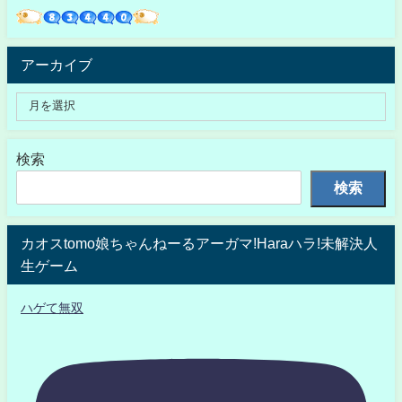
アーカイブ
検索
検索
カオスtomo娘ちゃんねーるアーガマ!Haraハラ!未解決人
生ゲーム
ハゲて無双