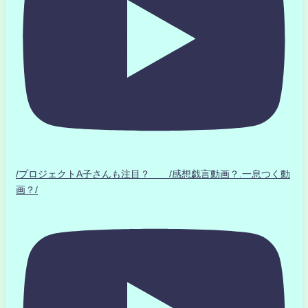
/プロジェクトA子さんも注目？ /感想戯言動画？.一息つく動
画？/