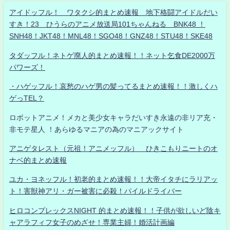
アイドッフル！ ワタクシ的まとめ速報 地下格闘アイドルだい
すき！23 ひうらのアニメ放送局101ちゃんねる BNK48 ！
SNH48！JKT48！MNL48！SGO48！GNZ48！STU48！SKE48
タダッフル！ネトゲ廃人的まとめ速報！！ネット乞食DE2000万
パワーズ！
・ハゲッフル！哀愁のハゲ男の髪ってるまとめ速報！！激しくハ
ゲっTEL？
ロボットアニメ！メカと美少女キャラだいすき永遠の非リア充・
非モテ星人 ！あらゆるマニアの為のマニアックサイト
アニゲタレスト（元祖！アニメッフル） ひきこもりニートのオ
ナベ的まとめ速報
ユカ・ヨネッフル！初老的まとめ速報！！大帝イタチにラリアッ
ト！害獣神アリ・ガー被害に必殺！パイルドライバー
ヒロコンプレックスNIGHT 的まとめ速報！！子供が欲しいど陰キ
ャアラフィフ女子のめざせ！専業主婦！婚活計画編