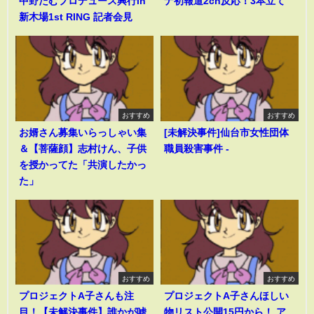
中野たむプロデュース興行in
ナ初報道2ch反応！3本立て
新木場1st RING 記者会見
おすすめ
おすすめ
お婿さん募集いらっしゃい集
[未解決事件]仙台市女性団体
＆【菩薩顔】志村けん、子供
職員殺害事件 -
を授かってた「共演したかっ
た」
おすすめ
おすすめ
プロジェクトA子さんも注
プロジェクトA子さんほしい
目！【未解決事件】誰かが嘘
物リスト公開15円から！ ア