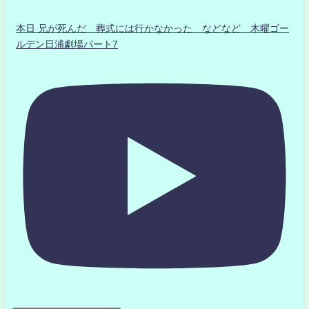
本日 兄が死んだ 葬式には行かなかった などなど 木曜ゴー
ルデン日浦劇場パート7