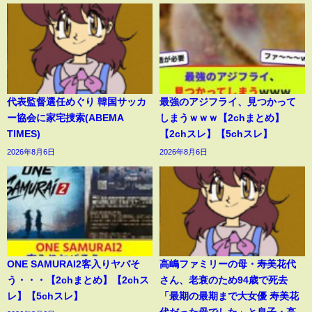
代表監督選任めぐり 韓国サッカ
最強のアジフライ、見つかって
ー協会に家宅捜索(ABEMA
しまうｗｗｗ【2chまとめ】
TIMES)
【2chスレ】【5chスレ】
2026年8月6日
2026年8月6日
ONE SAMURAI2客入りヤバそ
高嶋ファミリーの母・寿美花代
う・・・【2chまとめ】【2chス
さん、老衰のため94歳で死去
レ】【5chスレ】
「最期の最期まで大女優 寿美花
代だった母でした」と息子・高