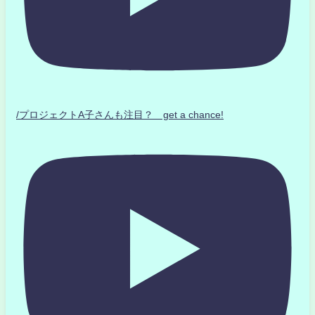
/プロジェクトA子さんも注目？ get a chance!