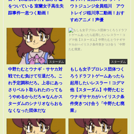
をついている 室蘭女子高生失
ウトジュンジ全員稲川 アウ
踪事件一息つく動画！
トレイジ稲川淳二動画！おす
すめアニメ！声優
スターダム
スターダム
中野たむとウナギ・サヤカ対
もしも女子プロレス団体つく
戦でたむ負けて引退だろ。こ
ろうドラフトゲームあったら
れ予定調和だろ。上谷にあっ
起用したいレスラー！コグマ
さりベルト取られたのっても
他【スターダム】中野たむと
うやめるからだろｗなんかス
ウナギサヤカがハイリスク条
ターダムのシナリオならおも
件突きつけ合う「中野たむ廃
なくなった団体だな
業」