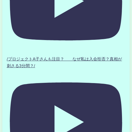
/プロジェクトA子さんも注目？ なぜ私は入会拒否？真相が
刺さる3分間？/