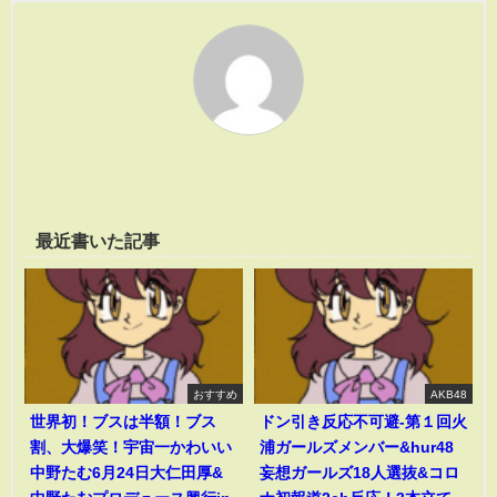
最近書いた記事
おすすめ
AKB48
世界初！ブスは半額！ブス
ドン引き反応不可避-第１回火
割、大爆笑！宇宙一かわいい
浦ガールズメンバー&hur48
中野たむ6月24日大仁田厚&
妄想ガールズ18人選抜&コロ