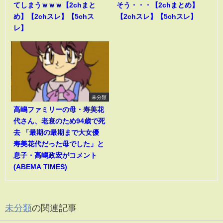
てしまうｗｗｗ【2chまと
そう・・・【2chまとめ】
め】【2chスレ】【5chス
【2chスレ】【5chスレ】
レ】
未分類
高嶋ファミリーの母・寿美花
代さん、老衰のため94歳で死
去 「最期の最期まで大女優
寿美花代だった母でした」と
息子・高嶋政宏がコメント
(ABEMA TIMES)
未分類
の関連記事