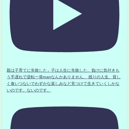
親は子育てに失敗した」子は人生に失敗した。負けに気付きも
う手遅れで逆転一発manなんかありません、 残りの人生、貧し
く食いつないでわずかな楽しみなど見つけて生きていくしかな
いのです。ないのです。