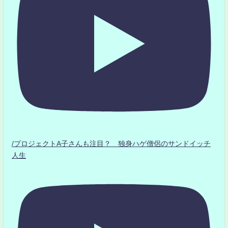
/プロジェクトA子さんも注目？ 独身ハゲ僧侶のサンドイッチ
人生