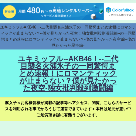
ユキミッフルAKB46！-二代目襲名火浦氷子の一同驚愕まとめ速報にロマンテ
ィックが止まらない？--僕が見たかった夜空！独女批判殺到激闘編--の一同驚
愕まとめ速報にロマンティックが止まらない？-僕の見たかった夜空編--僕の
見たかった星空編-
ユキミッフル--AKB46！--二代
目襲名火浦氷子の一同驚愕ま
とめ速報！にロマンティック
が止まらない？僕が見たかっ
た夜空-独女批判殺到激闘編
腐女子＜お客様皆様が掲載の記事等へアクセス、閲覧、こちらのサービ
スを利用される事でかろうじて運営できています＞本日は足元が悪い中
ご足労頂き誠に有難うございます。