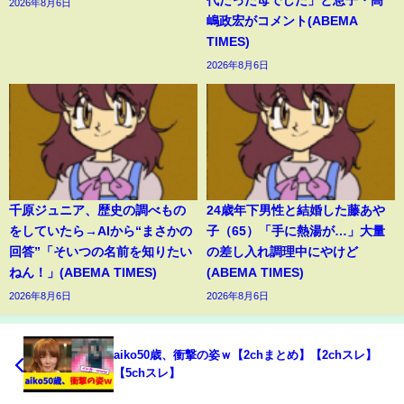
2026年8月6日
嶋政宏がコメント(ABEMA
TIMES)
2026年8月6日
千原ジュニア、歴史の調べもの
24歳年下男性と結婚した藤あや
をしていたら→AIから“まさかの
子（65）「手に熱湯が…」大量
回答”「そいつの名前を知りたい
の差し入れ調理中にやけど
ねん！」(ABEMA TIMES)
(ABEMA TIMES)
2026年8月6日
2026年8月6日
aiko50歳、衝撃の姿ｗ【2chまとめ】【2chスレ】
【5chスレ】