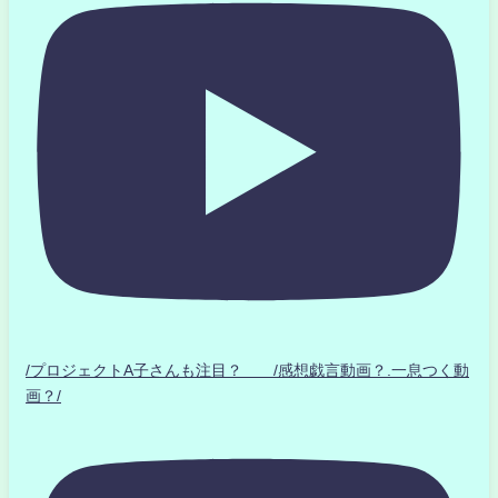
/プロジェクトA子さんも注目？ /感想戯言動画？.一息つく動
画？/