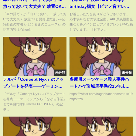
放っておいて大丈夫？ 放置OKと
birthday構文【ピアノ音アレン
要修理の違い＆応急処置の方法
ジ】
「車の排ガスが「白くて臭い」…放ってお
お越しいただきありがとうございます。
いて大丈夫？ 放置OKと要修理の違い＆応
乃木坂46などの坂道全曲、AKB系表題曲全
とは(くるまのニュース)
急処置の方法とは(くるまのニュース)」の
曲などをメインにピアノ音アレンジを投稿
記事内容はYahoo!...
しています。 【ピアノ...
未分類
未分類
デルが「Concept Nyx」のアッ
多摩川スーツケース殺人事件ハ
プデートを発表――ゲーミング
ートハゲ岩城周平懲役15年未決
から「ながら作業」までを目指
250日ルミアン 【スーツケース
「デルが「Concept Nyx」のアップデート
https://twitter.com/hagechansano/status/1
を発表――ゲーミングから「ながら作業」
https://tw...
す(ITmedia PC USER)
で流したい】作詞：歯毛ちゃ
までを目指す(ITmedia PC USER)」の記
ん 作曲：ＡＩ
事...