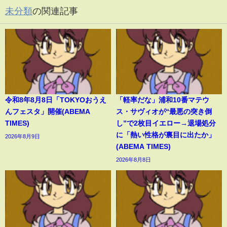
未分類
の関連記事
令和8年8月8日「TOKYOおうえ
「軽率だな」浦和10番マテウ
んフェスタ」開催(ABEMA
ス・サヴィオが“最悪の突き倒
TIMES)
し”で2枚目イエロー→退場処分
に「熱い性格が裏目に出たか」
2026年8月9日
(ABEMA TIMES)
2026年8月8日