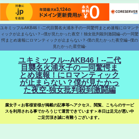
ユキミッフルAKB46！-二代目襲名火浦氷子の一同驚愕まとめ速報にロマンテ
ィックが止まらない？--僕が見たかった夜空！独女批判殺到激闘編--の一同驚
愕まとめ速報にロマンティックが止まらない？-僕の見たかった夜空編--僕の
見たかった星空編-
ユキミッフル--AKB46！--二代
目襲名火浦氷子の一同驚愕ま
とめ速報！にロマンティック
が止まらない？僕が見たかっ
た夜空-独女批判殺到激闘編
腐女子＜お客様皆様が掲載の記事等へアクセス、閲覧、こちらのサービ
スを利用される事でかろうじて運営できています＞本日は足元が悪い中
ご足労頂き誠に有難うございます。