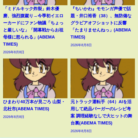
「ミドルキック炸裂」鈴木優
『ちいかわ』モモンガ声優で話
磨、強烈腹蹴り→今季初イエロ
題・井口裕香（38）、無防備な
ーカードにファン物議「ちょっ
グラビアオフショットに反響
と厳しいな」「開幕戦からお祖
「たまりませんねっ」(ABEMA
母様に怒られる」(ABEMA
TIMES)
TIMES)
2026年8月8日
2026年8月8日
ひまわり40万本が見ごろ 山梨・
元トラック運転手（64）AIを活
北杜市(ABEMA TIMES)
用して絶品バーガーのレシピ考
案 調理経験なしで大ヒットの舞
2026年8月8日
台裏(ABEMA TIMES)
2026年8月8日