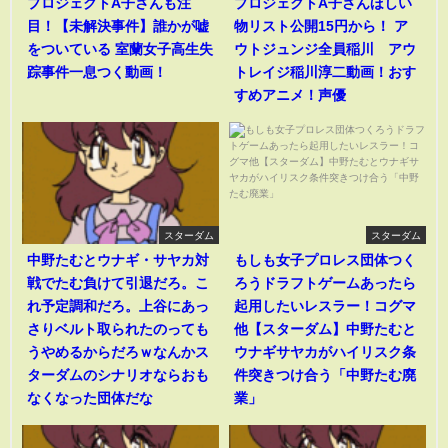
プロジェクトA子さんも注
プロジェクトA子さんほしい
目！【未解決事件】誰かが嘘
物リスト公開15円から！ ア
をついている 室蘭女子高生失
ウトジュンジ全員稲川 アウ
踪事件一息つく動画！
トレイジ稲川淳二動画！おす
すめアニメ！声優
スターダム
スターダム
中野たむとウナギ・サヤカ対
もしも女子プロレス団体つく
戦でたむ負けて引退だろ。こ
ろうドラフトゲームあったら
れ予定調和だろ。上谷にあっ
起用したいレスラー！コグマ
さりベルト取られたのっても
他【スターダム】中野たむと
うやめるからだろｗなんかス
ウナギサヤカがハイリスク条
ターダムのシナリオならおも
件突きつけ合う「中野たむ廃
なくなった団体だな
業」