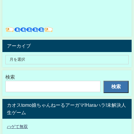
アーカイブ
検索
検索
カオスtomo娘ちゃんねーるアーガマ!Haraハラ!未解決人
生ゲーム
ハゲて無双