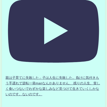
親は子育てに失敗した」子は人生に失敗した。負けに気付きも
う手遅れで逆転一発manなんかありません、 残りの人生、貧し
く食いつないでわずかな楽しみなど見つけて生きていくしかな
いのです。ないのです。