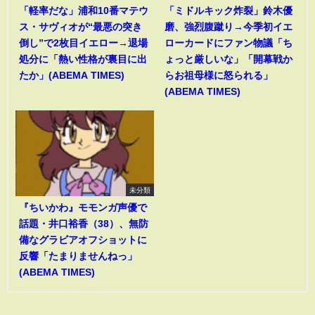
「軽率だな」浦和10番マテウ
「ミドルキック炸裂」鈴木優
ス・サヴィオが“最悪の突き
磨、強烈腹蹴り→今季初イエ
倒し”で2枚目イエロー→退場
ローカードにファン物議「ち
処分に「熱い性格が裏目に出
ょっと厳しいな」「開幕戦か
たか」(ABEMA TIMES)
らお祖母様に怒られる」
(ABEMA TIMES)
未分類
『ちいかわ』モモンガ声優で
話題・井口裕香（38）、無防
備なグラビアオフショットに
反響「たまりませんねっ」
(ABEMA TIMES)