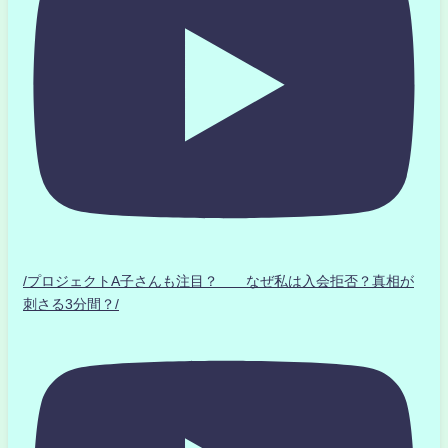
/プロジェクトA子さんも注目？ なぜ私は入会拒否？真相が
刺さる3分間？/