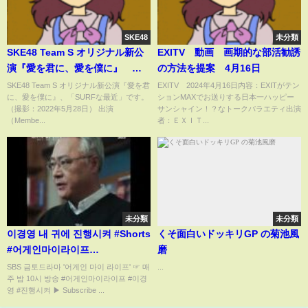
SKE48
未分類
SKE48 Team S オリジナル新公
EXITV 動画 画期的な部活勧誘
演『愛を君に、愛を僕に』
の方法を提案 4月16日
「SURFな最近」 -OFFICIAL
SKE48 Team S オリジナル新公演『愛を君
EXITV 2024年4月16日内容：EXITがテン
に、愛を僕に』、「SURFな最近」です。
ションMAXでお送りする日本一ハッピー
LIVE VIDEO- /2022年5月28日
（撮影：2022年5月28日） 出演
サンシャイン！？なトークバラエティ出演
（Membe...
者：ＥＸＩＴ...
未分類
未分類
이경영 내 귀에 진행시켜 #Shorts
くそ面白いドッキリGP の菊池風
#어게인마이라이프
磨
#AGAINMYLIFE ｜SBSNOW
SBS 금토드라마 '어게인 마이 라이프' ☞ 매
...
주 밤 10시 방송 #어게인마이라이프 #이경
영 #진행시켜 ▶ Subscribe ...