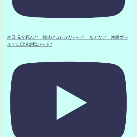
本日 兄が死んだ 葬式には行かなかった などなど 木曜ゴー
ルデン日浦劇場パート7