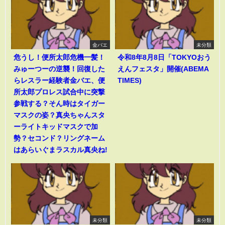
金バエ
未分類
危うし！便所太郎危機一髪！
令和8年8月8日「TOKYOおう
みゅーつーの逆襲！回復した
えんフェスタ」開催(ABEMA
らレスラー経験者金バエ、便
TIMES)
所太郎プロレス試合中に突撃
参戦する？そん時はタイガー
マスクの姿？真央ちゃんスタ
ーライトキッドマスクで加
勢？セコンド？リングネーム
はあらいぐまラスカル真央ね!
未分類
未分類