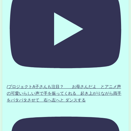
/プロジェクトA子さんも注目？ お母さんだよ とアニメ声
の可愛いらしい声で手を振ってくれる 起き上がりながら両手
をパタパタさせて 右へ左へと ダンスする