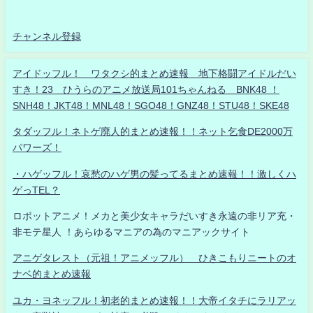
チャンネル登録
アイドッフル！ ワタクシ的まとめ速報 地下格闘アイドルだい
すき！23 ひうらのアニメ放送局101ちゃんねる BNK48 ！
SNH48！JKT48！MNL48！SGO48！GNZ48！STU48！SKE48
タダッフル！ネトゲ廃人的まとめ速報！！ネット乞食DE2000万
パワーズ！
・ハゲッフル！哀愁のハゲ男の髪ってるまとめ速報！！激しくハ
ゲっTEL？
ロボットアニメ！メカと美少女キャラだいすき永遠の非リア充・
非モテ星人 ！あらゆるマニアの為のマニアックサイト
アニゲタレスト（元祖！アニメッフル） ひきこもりニートのオ
ナベ的まとめ速報
ユカ・ヨネッフル！初老的まとめ速報！！大帝イタチにラリアッ