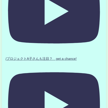
/プロジェクトA子さんも注目？ get a chance!