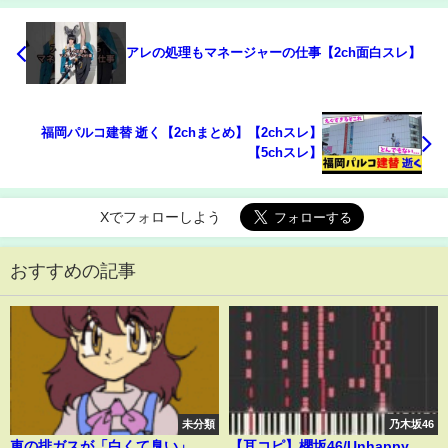
アレの処理もマネージャーの仕事【2ch面白スレ】
福岡パルコ建替 逝く【2chまとめ】【2chスレ】
【5chスレ】
Xでフォローしよう
おすすめの記事
未分類
乃木坂46
車の排ガスが「白くて臭い」…
【耳コピ】櫻坂46/Unhappy