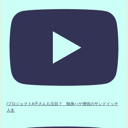
/プロジェクトA子さんも注目？ 独身ハゲ僧侶のサンドイッチ
人生