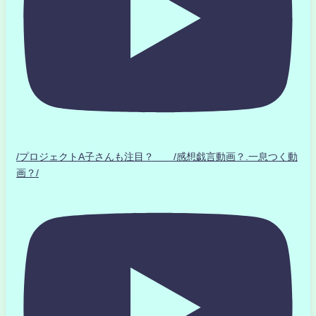
/プロジェクトA子さんも注目？ /感想戯言動画？.一息つく動
画？/