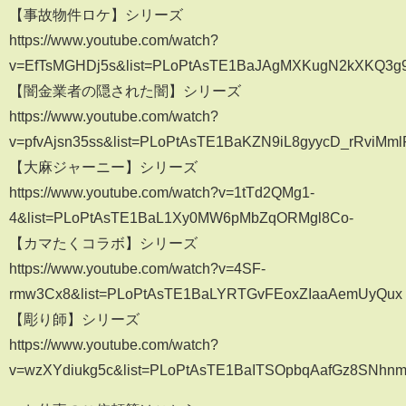
【事故物件ロケ】シリーズ
https://www.youtube.com/watch?
v=EfTsMGHDj5s&list=PLoPtAsTE1BaJAgMXKugN2kXKQ3g
【闇金業者の隠された闇】シリーズ
https://www.youtube.com/watch?
v=pfvAjsn35ss&list=PLoPtAsTE1BaKZN9iL8gyycD_rRviMm
【大麻ジャーニー】シリーズ
https://www.youtube.com/watch?v=1tTd2QMg1-
4&list=PLoPtAsTE1BaL1Xy0MW6pMbZqORMgl8Co-
【カマたくコラボ】シリーズ
https://www.youtube.com/watch?v=4SF-
rmw3Cx8&list=PLoPtAsTE1BaLYRTGvFEoxZIaaAemUyQux
【彫り師】シリーズ
https://www.youtube.com/watch?
v=wzXYdiukg5c&list=PLoPtAsTE1BaITSOpbqAafGz8SNhn