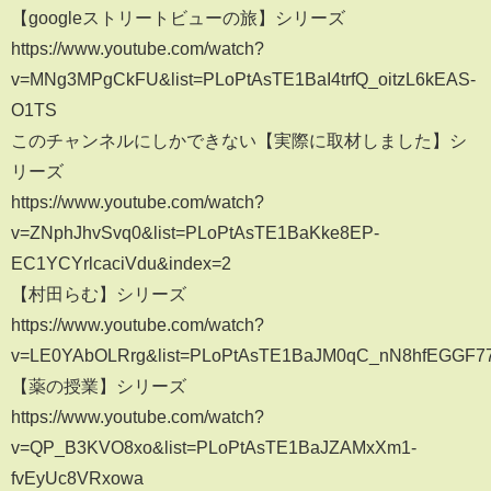
【googleストリートビューの旅】シリーズ
https://www.youtube.com/watch?
v=MNg3MPgCkFU&list=PLoPtAsTE1BaI4trfQ_oitzL6kEAS-
O1TS
このチャンネルにしかできない【実際に取材しました】シ
リーズ
https://www.youtube.com/watch?
v=ZNphJhvSvq0&list=PLoPtAsTE1BaKke8EP-
EC1YCYrlcaciVdu&index=2
【村田らむ】シリーズ
https://www.youtube.com/watch?
v=LE0YAbOLRrg&list=PLoPtAsTE1BaJM0qC_nN8hfEGGF7
【薬の授業】シリーズ
https://www.youtube.com/watch?
v=QP_B3KVO8xo&list=PLoPtAsTE1BaJZAMxXm1-
fvEyUc8VRxowa