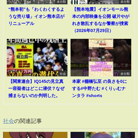
未分類
未分類
“熊本初”も「わくわくするよ
【熊本地震】イオンモール熊
うな売り場」イオン熊本店が
本の内部映像を公開 破片やが
リニューアル
れき散乱するなか警察が捜索
（2026年07月29日）
社会
未分類
【関東連合】IQ145の見立真
本家 #棚橋弘至 の良さを0に
一容疑者はどこに潜伏？なぜ
する#中野たむ #くりぃむナ
捕まらないのか判明した。
ンタラ #shorts
社会
の関連記事