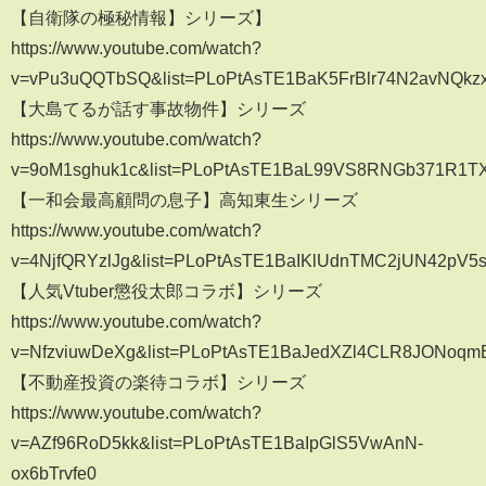
【自衛隊の極秘情報】シリーズ】
https://www.youtube.com/watch?
v=vPu3uQQTbSQ&list=PLoPtAsTE1BaK5FrBlr74N2avNQk
【大島てるが話す事故物件】シリーズ
https://www.youtube.com/watch?
v=9oM1sghuk1c&list=PLoPtAsTE1BaL99VS8RNGb371R1T
【一和会最高顧問の息子】高知東生シリーズ
https://www.youtube.com/watch?
v=4NjfQRYzlJg&list=PLoPtAsTE1BaIKlUdnTMC2jUN42pV5
【人気Vtuber懲役太郎コラボ】シリーズ
https://www.youtube.com/watch?
v=NfzviuwDeXg&list=PLoPtAsTE1BaJedXZl4CLR8JONoqm
【不動産投資の楽待コラボ】シリーズ
https://www.youtube.com/watch?
v=AZf96RoD5kk&list=PLoPtAsTE1BaIpGlS5VwAnN-
ox6bTrvfe0