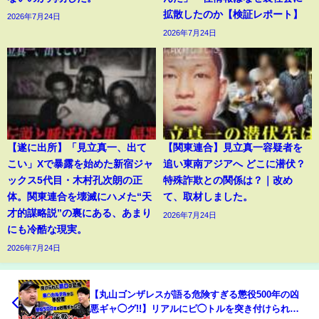
拡散したのか【検証レポート】
2026年7月24日
2026年7月24日
【遂に出所】「見立真一、出て
【関東連合】見立真一容疑者を
こい」Xで暴露を始めた新宿ジャ
追い東南アジアへ どこに潜伏？
ックス5代目・木村孔次朗の正
特殊詐欺との関係は？｜改め
体。関東連合を壊滅にハメた“天
て、取材しました。
才的謀略説”の裏にある、あまり
2026年7月24日
にも冷酷な現実。
2026年7月24日
【丸山ゴンザレスが語る危険すぎる懲役500年の凶
悪ギャ◯グ!!】リアルにピ◯トルを突き付けられた!!