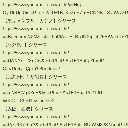
https://www.youtube.com/watch?v=Hnj-
OyfD6Ug&list=PLoPtAsTE1BaKpZeSZmHGNNNl1SvuW7Z
【裏ギャンブル・カジノ】シリーズ
https://www.youtube.com/watch?
v=BuedbunIN2M&list=PLoPtAsTE1BaJNXqCdi26BrWRmjeZ
【海外風○】シリーズ
https://www.youtube.com/watch?
v=UANYnF2XnCw&list=PLoPtAsTE1BaLj-ZbndP-
QJVRqdyPQpcYQ&index=2
【元九州ヤクザ組長】シリーズ
https://www.youtube.com/watch?
v=aiN4AWgXZcE&list=PLoPtAsTE1BaJiPn21JU-
WXjC_IlGQxf1o&index=2
【大阪・西成】シリーズ
https://www.youtube.com/watch?
v=Pj7UtX7s6aA&list=PLoPtAsTE1BaIcrBUuVM32S4AdaPR