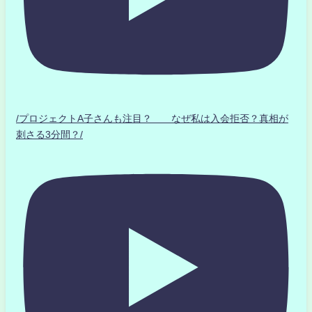
/プロジェクトA子さんも注目？ なぜ私は入会拒否？真相が
刺さる3分間？/