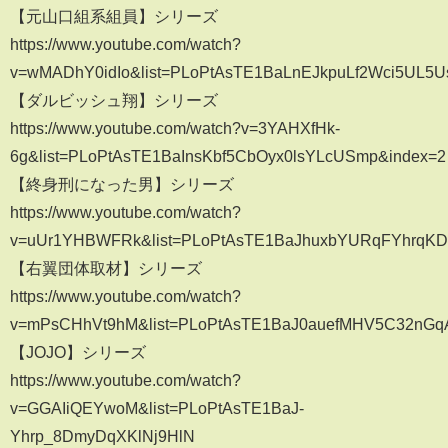
【元山口組系組員】シリーズ
https://www.youtube.com/watch?
v=wMADhY0idIo&list=PLoPtAsTE1BaLnEJkpuLf2Wci5UL5
【ダルビッシュ翔】シリーズ
https://www.youtube.com/watch?v=3YAHXfHk-
6g&list=PLoPtAsTE1BaInsKbf5CbOyx0lsYLcUSmp&index=2
【終身刑になった男】シリーズ
https://www.youtube.com/watch?
v=uUr1YHBWFRk&list=PLoPtAsTE1BaJhuxbYURqFYhrqK
【右翼団体取材】シリーズ
https://www.youtube.com/watch?
v=mPsCHhVt9hM&list=PLoPtAsTE1BaJ0auefMHV5C32nGq
【JOJO】シリーズ
https://www.youtube.com/watch?
v=GGAIiQEYwoM&list=PLoPtAsTE1BaJ-
Yhrp_8DmyDqXKlNj9HlN