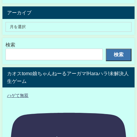
アーカイブ
検索
検索
カオスtomo娘ちゃんねーるアーガマ!Haraハラ!未解決人
生ゲーム
ハゲて無双