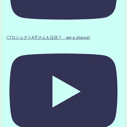
/プロジェクトA子さんも注目？ get a chance!