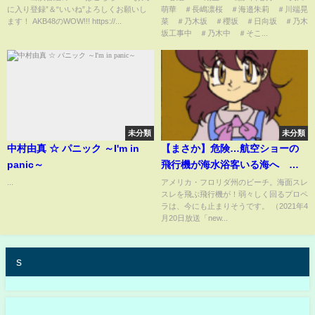
に入り登録”＆“いいね”よろしくお願いし
萌華 ＃長嶋凛桜 ＃海邉朱莉 ＃川端晃
霊 / 田口愛佳 山内瑞葵 事故物
ます！ AKB48のWOW!!! https://...
菜 ＃乃木坂 ＃櫻坂 ＃日向坂 ＃乃木
件】
坂工事中 ＃乃木中 ＃そこ...
未分類
未分類
中村由真 ☆ パニック ～I'm in
【まさか】危険…航空ショーの
panic～
飛行機が海水浴客いる海へ ア
メリカ（2021年4月20日放送
...
アメリカ・フロリダ州のビーチ。海面スレ
スレを飛ぶ飛行機が！弱々しく回るプロペ
「news every.」より）
ラは、今にも止まりそうです。 （2021年4
月20日放送「new...
s