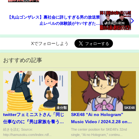
凶悪ギャ◯グのメガ刑務所!!怖すぎる海外ヤ◯ザ事
情!!麻◯カルテルからの手配書
【丸山ゴンザレス】裏社会に詳しすぎる男の放送禁
止レベルの体験談がヤバすぎた…
Xでフォローしよう
おすすめの記事
未分類
SKE48
twitterフェミニストさん「同じ
SKE48 “Ai no Hologram”
仕事なのに『男は家族を養うか
Music Video / 2024.2.28 on
ら』という建前で給料が高く設
sale
続きを読む Source:
The center position for SKE48’s 32nd
http://hamusoku.com/index.rdf...
single, “Ai no Hologram,” continu...
定されてる」←正論パンチが飛