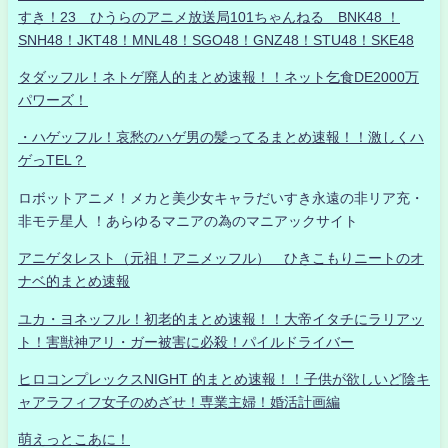
すき！23 ひうらのアニメ放送局101ちゃんねる BNK48 ！
SNH48！JKT48！MNL48！SGO48！GNZ48！STU48！SKE48
タダッフル！ネトゲ廃人的まとめ速報！！ネット乞食DE2000万
パワーズ！
・ハゲッフル！哀愁のハゲ男の髪ってるまとめ速報！！激しくハ
ゲっTEL？
ロボットアニメ！メカと美少女キャラだいすき永遠の非リア充・
非モテ星人 ！あらゆるマニアの為のマニアックサイト
アニゲタレスト（元祖！アニメッフル） ひきこもりニートのオ
ナベ的まとめ速報
ユカ・ヨネッフル！初老的まとめ速報！！大帝イタチにラリアッ
ト！害獣神アリ・ガー被害に必殺！パイルドライバー
ヒロコンプレックスNIGHT 的まとめ速報！！子供が欲しいど陰キ
ャアラフィフ女子のめざせ！専業主婦！婚活計画編
萌えっとこあに！