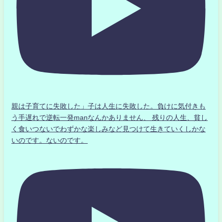
親は子育てに失敗した」子は人生に失敗した。負けに気付きも
う手遅れで逆転一発manなんかありません、 残りの人生、貧し
く食いつないでわずかな楽しみなど見つけて生きていくしかな
いのです。ないのです。