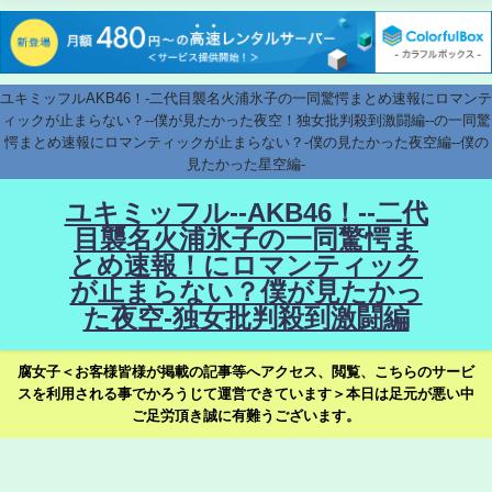
ユキミッフルAKB46！-二代目襲名火浦氷子の一同驚愕まとめ速報にロマンテ
ィックが止まらない？--僕が見たかった夜空！独女批判殺到激闘編--の一同驚
愕まとめ速報にロマンティックが止まらない？-僕の見たかった夜空編--僕の
見たかった星空編-
ユキミッフル--AKB46！--二代
目襲名火浦氷子の一同驚愕ま
とめ速報！にロマンティック
が止まらない？僕が見たかっ
た夜空-独女批判殺到激闘編
腐女子＜お客様皆様が掲載の記事等へアクセス、閲覧、こちらのサービ
スを利用される事でかろうじて運営できています＞本日は足元が悪い中
ご足労頂き誠に有難うございます。