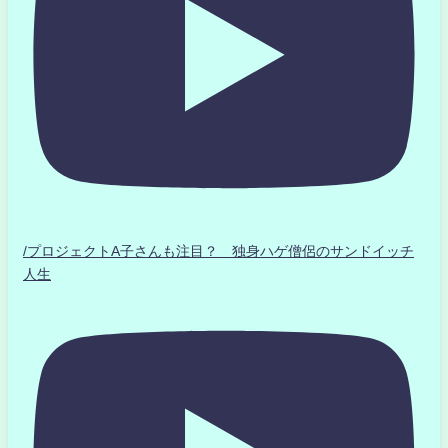
/プロジェクトA子さんも注目？ 独身ハゲ僧侶のサンドイッチ
人生