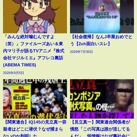
「みんな絶対噛むんですよ
【社会復帰】なんJ卒業おめでと
（笑）」ファイルーズあい＆東
う【2ch面白いスレ】
内マリ子が語るTVアニメ『株式
2026年7月30日
会社マジルミエ』アフレコ裏話
(ABEMA TIMES)
2026年8月5日
【関東連合】IQ145の見立真一容
【見立真一】関東連合関係者が
疑者はどこに潜伏？なぜ捕まら
憤怒「この写真は誰が流してる
ないのか判明した。
んだ」 怪情報はなぜ裏社会に