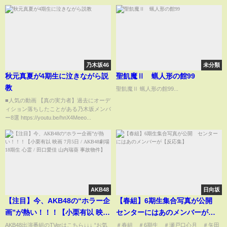
んでくる
乃木坂46
未分類
秋元真夏が4期生に泣きながら説
聖飢魔Ⅱ 蝋人形の館99
教
聖飢魔Ⅱ 蝋人形の館99...
■人気の動画 【真の実力者】過去にオーデ
ィション落ちしたことがある乃木坂メンバ
ー8選 https://youtu.be/hnX4Meeo...
AKB48
日向坂
【注目】今、AKB48の“ホラー企
【春組】6期生集合写真が公開
画”が熱い！！！【小栗有以 映画
センターにはあのメンバーが
7月5日 / AKB48劇場 18期生 心
【反応集】
AKB48出演番組のTVerはこちら↓↓↓ “お気
＃春組 ＃6期生 ＃瀬戸口心月 ＃矢田