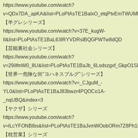
https://www.youtube.com/watch?
v=QDx7DA_apKA&list=PLoPtAsTE1BaIxO_etqPtvEmTWUM
【半グレシリーズ】
https://www.youtube.com/watch?v=37E_kugW-
lI&list=PLoPtAsTE1BaL63IRYVDRsIBQGPWTw8dQD
【芸能裏社会シリーズ】
https://www.youtube.com/watch?
v=29iIfmW0_8U&list=PLoPtAsTE1BaJb_6Lsdszgxf_GkpO1
【世界一危険な街"ヨハネスブルグ"シリーズ】
https://www.youtube.com/watch?v=_CJguM_-
YL0&list=PLoPtAsTE1BaJ83bwzr4PQOCo1A-
_nqUBQ&index=3
【ヤクザ】シリーズ
https://www.youtube.com/watch?
v=lLcYFONBlbs&list=PLoPtAsTE1BaJvmWOobORm7Z8Ph1
【枕営業】シリーズ