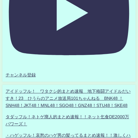
チャンネル登録
アイドッフル！ ワタクシ的まとめ速報 地下格闘アイドルだい
すき！23 ひうらのアニメ放送局101ちゃんねる BNK48 ！
SNH48！JKT48！MNL48！SGO48！GNZ48！STU48！SKE48
タダッフル！ネトゲ廃人的まとめ速報！！ネット乞食DE2000万
パワーズ！
・ハゲッフル！哀愁のハゲ男の髪ってるまとめ速報！！激しくハ