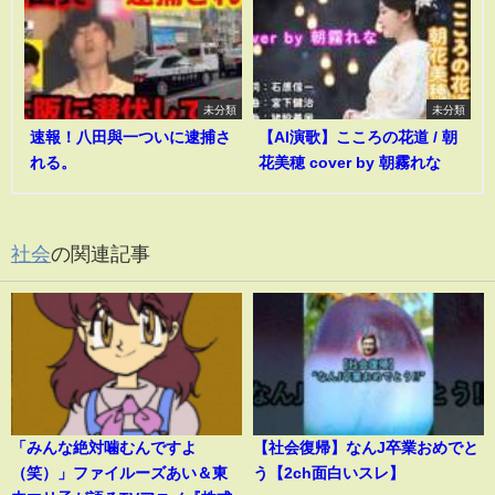
未分類
未分類
速報！八田與一ついに逮捕さ
【AI演歌】こころの花道 / 朝
れる。
花美穂 cover by 朝霧れな
社会
の関連記事
「みんな絶対噛むんですよ
【社会復帰】なんJ卒業おめでと
（笑）」ファイルーズあい＆東
う【2ch面白いスレ】