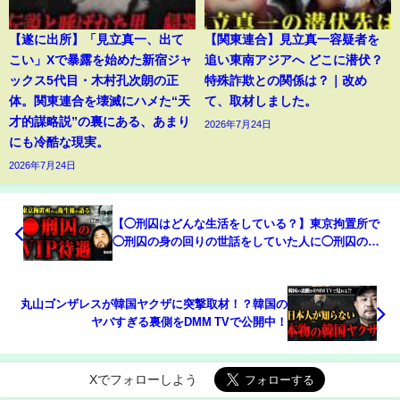
【遂に出所】「見立真一、出て
【関東連合】見立真一容疑者を
こい」Xで暴露を始めた新宿ジャ
追い東南アジアへ どこに潜伏？
ックス5代目・木村孔次朗の正
特殊詐欺との関係は？｜改め
体。関東連合を壊滅にハメた“天
て、取材しました。
才的謀略説”の裏にある、あまり
2026年7月24日
にも冷酷な現実。
2026年7月24日
【◯刑囚はどんな生活をしている？】東京拘置所で
◯刑囚の身の回りの世話をしていた人に◯刑囚の生
活や特別待遇について聞いてみた
丸山ゴンザレスが韓国ヤクザに突撃取材！？韓国の
ヤバすぎる裏側をDMM TVで公開中！
Xでフォローしよう