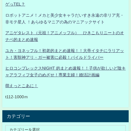
ゲっTEL？
ロボットアニメ！メカと美少女キャラだいすき永遠の非リア充・
非モテ星人 ！あらゆるマニアの為のマニアックサイト
アニゲタレスト（元祖！アニメッフル） ひきこもりニートのオ
ナベ的まとめ速報
ユカ・ヨネッフル！初老的まとめ速報！！大帝イタチにラリアッ
ト！害獣神アリ・ガー被害に必殺！パイルドライバー
ヒロコンプレックスNIGHT 的まとめ速報！！子供が欲しいど陰キ
ャアラフィフ女子のめざせ！専業主婦！婚活計画編
萌えっとこあに！
t112-1000ｍ
カテゴリー