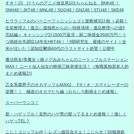
すき！23 ひうらのアニメ放送局101ちゃんねる BNK48 ！
SNH48！JKT48！MNL48！SGO48！GNZ48！STU48！SKE48
ヒウラッフルのハーニーフィニッシュゴミ屋敷補完計画 ＜必殺！
生前整理人！孤立し孤独死からの～特殊清掃・遺品整理への道F
完結編＞ キャッシング計1500万返済：厨二病借金3500万円！う
つ病統合失調症14年生HKT46！！9期研究生、最後のサイト！全
米が泣いた！認知症鬱病60代のラストサイト絶賛！公開中
魔法熟女/美魔女ッ娘メグみみちゃんのニートッフルステーション
MAX！ ニート仙人仙女の映画三昧老後生活！（無職孤独居老人的
まとめ速報Z)]
乙女系腐男子のオカマッフルMAX2- FX！オ・カマトレーダーの
逆襲！！ 極道のオカマたち編（おもしろ動画まとめ速報）
スーパーウンコ！
新・ハゲッフル！哀愁のハゲ男の髪ってるまとめ速報！！激しく
ハゲっTEL？
こじ！コジッフル@！-レズっ娘百合ネエ！こじらせ！50独身処