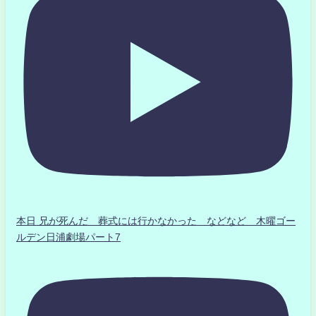
本日 兄が死んだ 葬式には行かなかった などなど 木曜ゴー
ルデン日浦劇場パート7