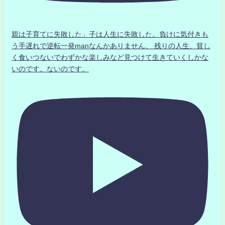
親は子育てに失敗した」子は人生に失敗した。負けに気付きも
う手遅れで逆転一発manなんかありません、 残りの人生、貧し
く食いつないでわずかな楽しみなど見つけて生きていくしかな
いのです。ないのです。