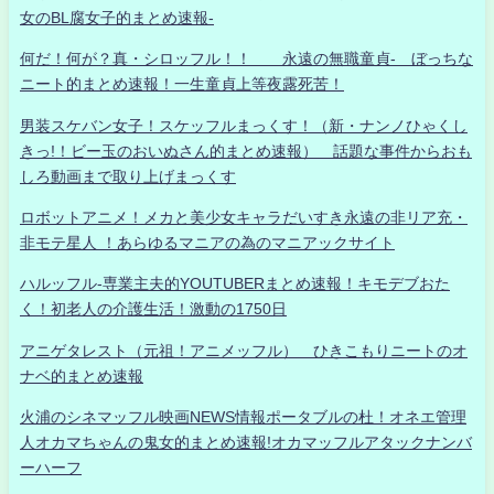
女のBL腐女子的まとめ速報-
何だ！何が？真・シロッフル！！ 永遠の無職童貞- ぼっちな
ニート的まとめ速報！一生童貞上等夜露死苦！
男装スケバン女子！スケッフルまっくす！（新・ナンノひゃくし
きっ!！ビー玉のおいぬさん的まとめ速報） 話題な事件からおも
しろ動画まで取り上げまっくす
ロボットアニメ！メカと美少女キャラだいすき永遠の非リア充・
非モテ星人 ！あらゆるマニアの為のマニアックサイト
ハルッフル-専業主夫的YOUTUBERまとめ速報！キモデブおた
く！初老人の介護生活！激動の1750日
アニゲタレスト（元祖！アニメッフル） ひきこもりニートのオ
ナベ的まとめ速報
火浦のシネマッフル映画NEWS情報ポータブルの杜！オネエ管理
人オカマちゃんの鬼女的まとめ速報!オカマッフルアタックナンバ
ーハーフ