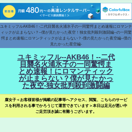
ユキミッフルAKB46！-二代目襲名火浦氷子の一同驚愕まとめ速報にロマンテ
ィックが止まらない？--僕が見たかった夜空！独女批判殺到激闘編--の一同驚
愕まとめ速報にロマンティックが止まらない？-僕の見たかった夜空編--僕の
見たかった星空編-
ユキミッフル--AKB46！--二代
目襲名火浦氷子の一同驚愕ま
とめ速報！にロマンティック
が止まらない？僕が見たかっ
た夜空-独女批判殺到激闘編
腐女子＜お客様皆様が掲載の記事等へアクセス、閲覧、こちらのサービ
スを利用される事でかろうじて運営できています＞本日は足元が悪い中
ご足労頂き誠に有難うございます。