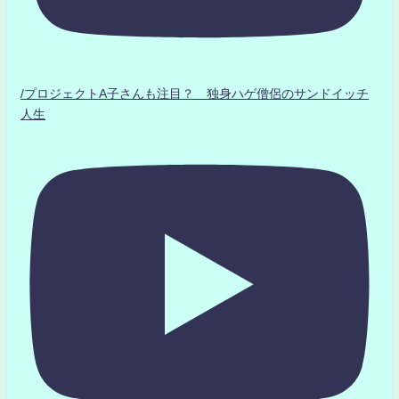
/プロジェクトA子さんも注目？ 独身ハゲ僧侶のサンドイッチ
人生