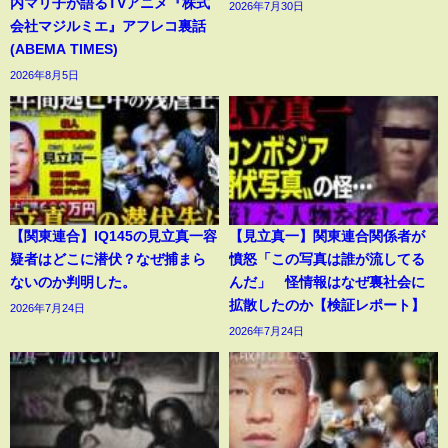
内マリ子が語るTVアニメ『株式
2026年7月30日
会社マジルミエ』アフレコ裏話
(ABEMA TIMES)
2026年8月5日
【関東連合】IQ145の見立真一容
【見立真一】関東連合関係者が
疑者はどこに潜伏？なぜ捕まら
憤怒「この写真は誰が流してる
ないのか判明した。
んだ」 怪情報はなぜ裏社会に
拡散したのか【検証レポート】
2026年7月24日
2026年7月24日