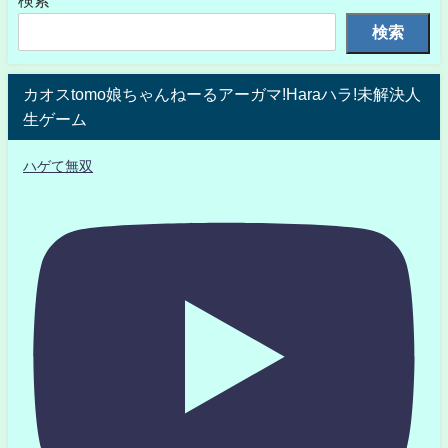
検索
検索
カオスtomo娘ちゃんねーるアーガマ!Haraハラ!未解決人
生ゲーム
ハゲて無双