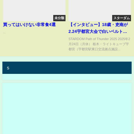
未分類
スターダム
買ってはいけない非常食4選
【インタビュー】18歳・吏南が
2.24宇都宮大会で白いベルト挑
...
戦！その胸中を語る！
STARDOM Path of Thunder 2025 2025年2
月24日（月休） 栃木・ライトキューブ宇
都宮（宇都宮駅東口交流拠点施設...
s