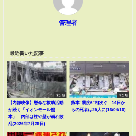
管理者
最近書いた記事
未分類
未分類
【内部映像】懸命な救助活動
熊本“震度6”相次ぐ 14日か
が続く「イオンモール熊
らの死者は25人に(16/04/16)
本」 内部は柱や壁が崩れ散
乱(2026年7月29日)