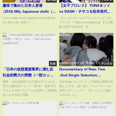
趣味で集めた日本人形達
【女子プロレス】 YUNA＆ソイ
♪2018.4My Japanese dolls（雛
vs DASH・チサコ＆松本浩代＜
段 Hina doll、市松...）
令和アルテマパワーズ＞｜2025
I am a really stupid Japanese doll collecter.
【センダイガールズプロレスリング 公式
On April 12th, 2018, I ...
サイト】 🔗 https://sendaigirls.jp/ 【公式通
年1月12日 宮城・仙台PIT
販 SHOP-SENJO】 🛒 ...
社会
デジタル
「日本の仮想通貨業界に潜む反
Documentary of Rain Tree
社会的勢力の実態（一部カット
-2nd Single Selection
ver）」DMG Blockseer Japan
EPISODE 3-
概要 ・反社会的勢力が口座を手にいれる
2nd Single セレクションで練習の成果を発
手口と解決法について 00:00 ・追跡プロ
揮した17名。 思い描くパフォーマンスが
株式会社
グラムと分析プログラムを使用した調査報
表現できたメンバー、 思うようにに魅せ
告による法的な見解、...
られなかった...