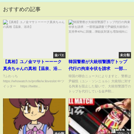
おすすめの記事
金バエ
未分類
【真相】ユノ金マサトーーーク
韓国警察が大統領警護庁トップ
真央ちゃんの真相【温泉、浴
代行の拘束令状を請求 一部世
衣】
論調査で尹錫悦大統領の支持率
?ふわっち
韓国の聯合ニュースによりますと、警察は
https://whowatch.tv/profile/w:iloveslot ✏️ツ
尹錫悦（ユン・ソンニョル）大統領に対す
40%に回復…弾劾反対派も増加
イッター https://twitte...
る拘束を阻止した疑いで、大統領警護庁の
傾向に
トップを代行している金声勲...
未分類
プロレス