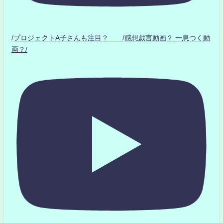
/プロジェクトA子さんも注目？ /感想戯言動画？.一息つく動
画？/