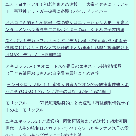
ユカ・ヨネッフル！初老的まとめ速報！！大帝イタチにラリアッ
ト！害獣神アリ・ガー被害に必殺！パイルドライバー
おネコさん的まとめ速報 僕の彼女はエリーちゃん人形！豆腐メ
ンタルメンヘラ電波中年アルバイターのぬいぐるみ男子末路編
スケバン！デカッフルまっくす（デカい強い2次元嫁だいすき子
供部屋おじさんヒロシ之古惑仔的まとめ速報）話題な動画取り上
げMAX！デカいは正義刑事編
アキヨッフル-！ネオニートスケ番長のエキストラ芸能情報局！
（子ども部屋おばさんの自宅警備員的まとめ速報）
[ヨシヨシロッフル-！！-素浪人勇者カツオンの未解決事件簿へよ
うこそYOUKO！のナンノ洋子のはなしは信じるな編）]
モリッフル！ 50代無職独身的まとめ速報！有益便利情報サイ
トの杜 モリッフル
ユキユキッフル2！ど底辺的一同驚愕騒然まとめ速報！超氷河期
世代！人生の強制ロスカットですべてを失ったキグナス氷子の愛
のクリスタルキングボンビー脱出大作戦