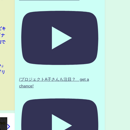
」
ビキ
「ナ
的で
い」
『リ
/プロジェクトA子さんも注目？ get a
chance!