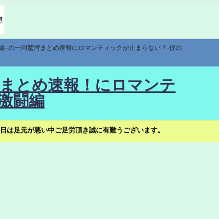
編--の一同驚愕まとめ速報にロマンティックが止まらない？-僕の
驚愕まとめ速報！にロマンテ
激闘編
日は足元が悪い中ご足労頂き誠に有難うございます。