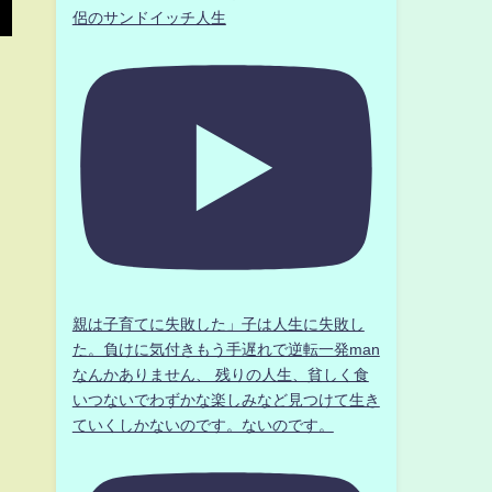
侶のサンドイッチ人生
親は子育てに失敗した」子は人生に失敗し
た。負けに気付きもう手遅れで逆転一発man
なんかありません、 残りの人生、貧しく食
いつないでわずかな楽しみなど見つけて生き
ていくしかないのです。ないのです。