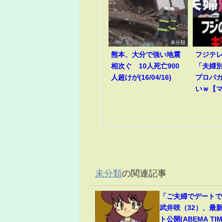
未分類
熊本、大分で強い地震
フジテ
相次ぐ 10人死亡900
「夫婦
人超けが(16/04/16)
プロパ
いｗ【
未分類
の関連記事
「ご夫婦でデート
武井咲（32）、最
ト公開(ABEMA TIM