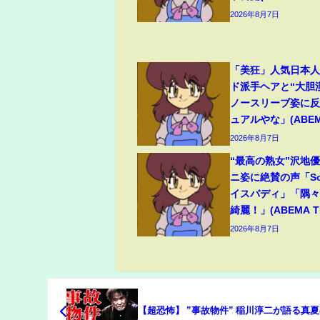
2026年8月7日
「美狂」人気日本
ド派手ヘアと“大胆
ノースリーブ姿に
ュアルやな」(ABEMA
2026年8月7日
“最高の熟女”沢地優
ニ姿に絶賛の声「So
イスバディ」「隅
綺麗！」(ABEMA TI
2026年8月7日
【超恐怖】 ”事故物件” 稲川淳二が語る真