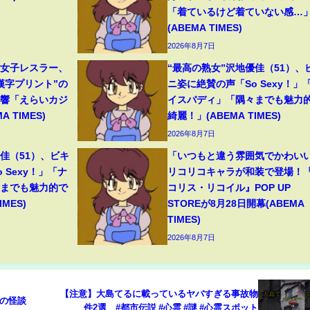
「着ているけど着ていない感…
(ABEMA TIMES)
2026年8月7日
人女子レスラー、
“最高の熟女”沢地優佳（51）、
漢字プリント”の
ニ姿に絶賛の声「So Sexy！」
反響「えらいカジ
イスバディ」「隅々までも魅力
 TIMES)
綺麗！」(ABEMA TIMES)
2026年8月7日
佳（51）、ビキ
「いつもと違う雰囲気でかわい
 Sexy！」「ナ
リコリコキャラが和装で登場！
々までも魅力的で
コリス・リコイル』POP UP
MES)
STOREが8月28日開幕(ABEMA
TIMES)
2026年8月7日
【注意】大島てるに載っているヤバすぎる事故物
夏の怪談
件2選 #都市伝説 #心霊 #謎 #心霊スポット