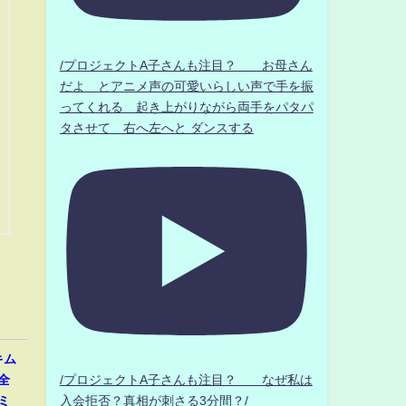
/プロジェクトA子さんも注目？ お母さん
だよ とアニメ声の可愛いらしい声で手を振
ってくれる 起き上がりながら両手をパタパ
タさせて 右へ左へと ダンスする
キム
全
/プロジェクトA子さんも注目？ なぜ私は
ミ
入会拒否？真相が刺さる3分間？/