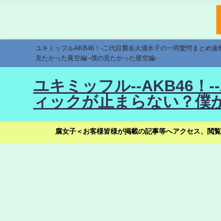
ユキミッフルAKB46！-二代目襲名火浦氷子の一同驚愕まとめ
見たかった夜空編--僕の見たかった星空編-
ユキミッフル--AKB46
ィックが止まらない？僕が
腐女子＜お客様皆様が掲載の記事等へアクセス、閲覧