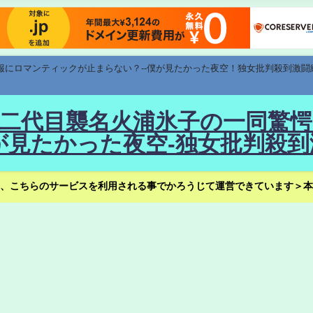
速報にロマンティックが止まらない？--僕が見たかった夜空！独女批判殺到激闘
！--二代目襲名火浦氷子の一同
見たかった夜空-独女批判殺到
、こちらのサービスを利用される事でかろうじて運営できています＞本