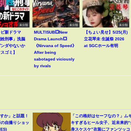
未分類
未分類
未分類
レビ新ドラマ
MULTISUB💥New
【ちょい見せ】5/25(月)
別姓刑事」洗脳
Drama Launch💥
立花琴未 生誕祭 2026
ガンダやないか
《Nirvana of Speed》
at SGCホール有明
マスゴミ】
After being
sabotaged viciously
by rivals
ですか」と話題！
「この格好はセーフなの？」ム
新の自撮りショッ
キすぎるヒール女子、近未来的“
ES)
身スケスケ”衣装にファンツッコ