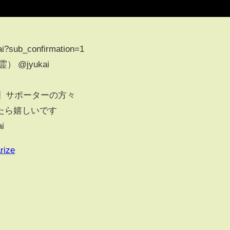
ai?sub_confirmation=1
 @jyukai
ス】サポーターの方々
たら嬉しいです
ai
rize