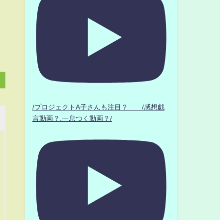
/プロジェクトA子さんも注目？ /感想戯
言動画？.一息つく動画？/