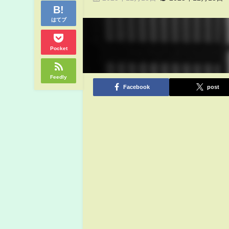
はてブ
Pocket
Feedly
Facebook
post