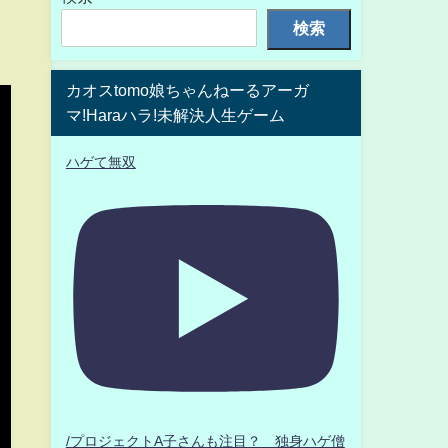
検索
カオスtomo娘ちゃんねーるアーガ
マ!Haraハラ!未解決人生ゲーム
ハゲて無双
/プロジェクトA子さんも注目？ 独身ハゲ僧