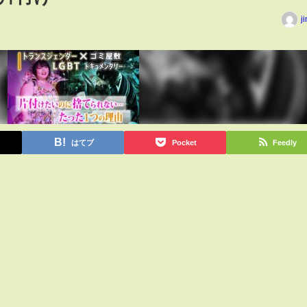
j
はてブ
Pocket
Feedly