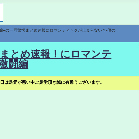
編--の一同驚愕まとめ速報にロマンティックが止まらない？-僕の
驚愕まとめ速報！にロマンテ
激闘編
日は足元が悪い中ご足労頂き誠に有難うございます。