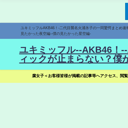
ユキミッフルAKB46！-二代目襲名火浦氷子の一同驚愕まとめ
見たかった夜空編--僕の見たかった星空編-
ユキミッフル--AKB46
ィックが止まらない？僕が
腐女子＜お客様皆様が掲載の記事等へアクセス、閲覧