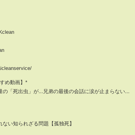
Kclean
an
icleanservice/
すめ動画】*
の「死出虫」が...兄弟の最後の会話に涙が止まらない...
れない知られざる問題【孤独死】