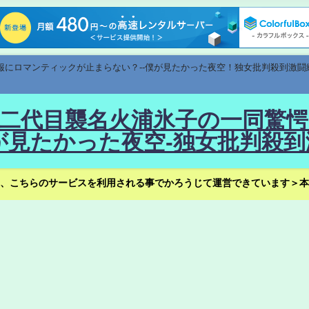
速報にロマンティックが止まらない？--僕が見たかった夜空！独女批判殺到激闘
！--二代目襲名火浦氷子の一同
見たかった夜空-独女批判殺到
、こちらのサービスを利用される事でかろうじて運営できています＞本