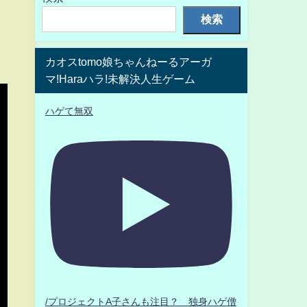
検索
カオスtomo娘ちゃんねーるアーガ
マ!Haraハラ!未解決人生ゲーム
ハゲて無双
/プロジェクトA子さんも注目？ 独身ハゲ僧