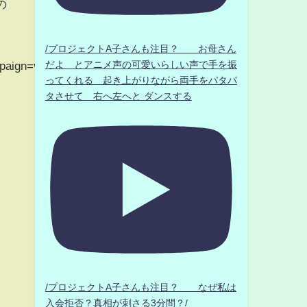
の
/プロジェクトA子さんも注目？ お母さん
だよ とアニメ声の可愛いらしい声で手を振
paign=video_id_O-
ってくれる 起き上がりながら両手をパタパ
タさせて 右へ左へと ダンスする
/プロジェクトA子さんも注目？ なぜ私は
入会拒否？真相が刺さる3分間？/