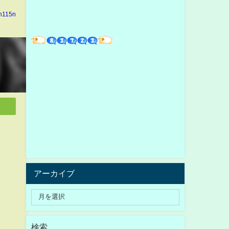
in115n
アーカイブ
検索