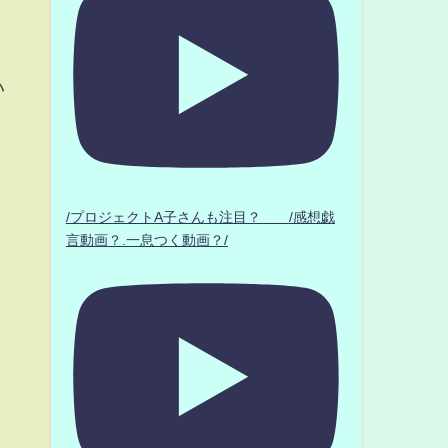
ハ
コ
。
/プロジェクトA子さんも注目？ /感想戯
言動画？.一息つく動画？/