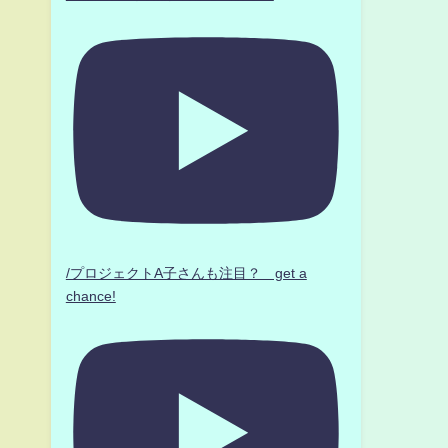
/プロジェクトA子さんも注目？ get a
chance!