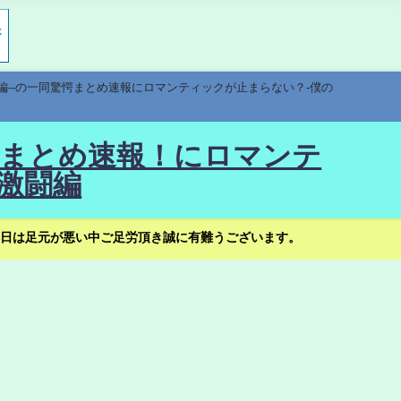
編--の一同驚愕まとめ速報にロマンティックが止まらない？-僕の
驚愕まとめ速報！にロマンテ
激闘編
日は足元が悪い中ご足労頂き誠に有難うございます。