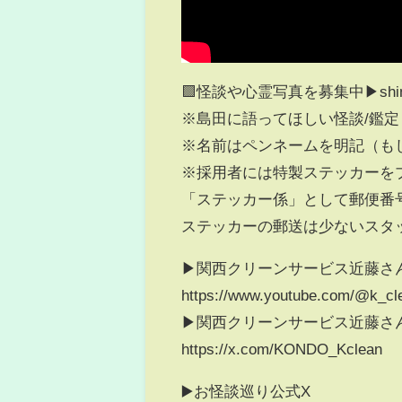
🟩怪談や心霊写真を募集中▶︎shimada
※島田に語ってほしい怪談/鑑
※名前はペンネームを明記（も
※採用者には特製ステッカーを
「ステッカー係」として郵便番
ステッカーの郵送は少ないスタ
▶︎関西クリーンサービス近藤さんYo
https://www.youtube.com/@k_cl
▶︎関西クリーンサービス近藤さ
https://x.com/KONDO_Kclean
▶️お怪談巡り公式X