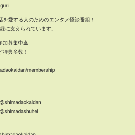
guri
い話を愛する人のためのエンタメ怪談番組！
ル登録に支えられています。
参加募集中🔺
ど特典多数！
madaokaidan/membership
@shimadaokaidan
@shimadashuhei
shimadaokaidan