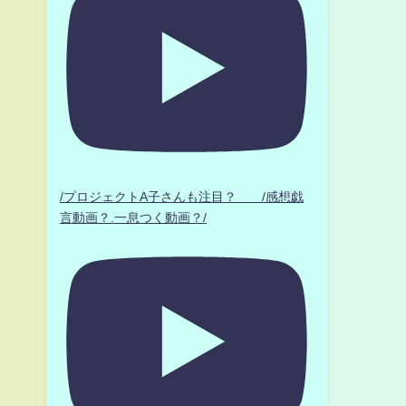
/プロジェクトA子さんも注目？ /感想戯
言動画？.一息つく動画？/