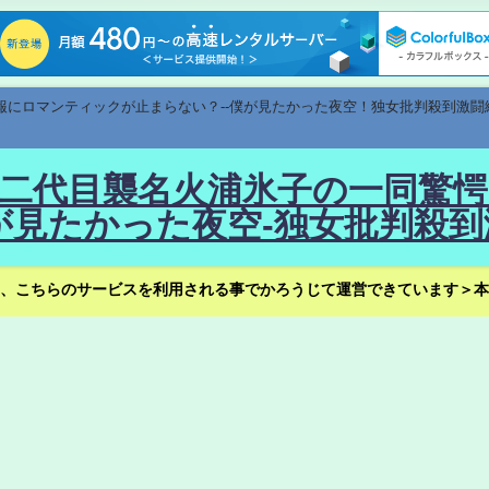
速報にロマンティックが止まらない？--僕が見たかった夜空！独女批判殺到激闘
！--二代目襲名火浦氷子の一同
見たかった夜空-独女批判殺到
、こちらのサービスを利用される事でかろうじて運営できています＞本