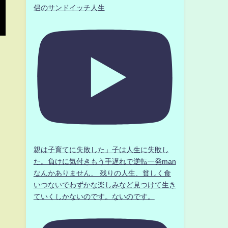
侶のサンドイッチ人生
親は子育てに失敗した」子は人生に失敗し
た。負けに気付きもう手遅れで逆転一発man
なんかありません、 残りの人生、貧しく食
いつないでわずかな楽しみなど見つけて生き
ていくしかないのです。ないのです。