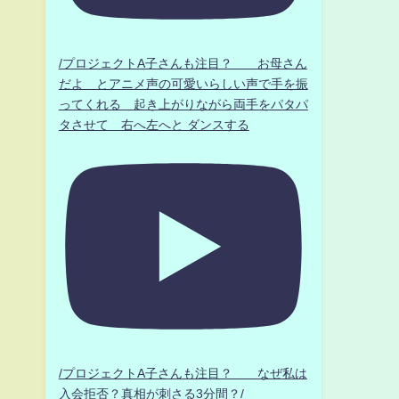
/プロジェクトA子さんも注目？ お母さん
だよ とアニメ声の可愛いらしい声で手を振
ってくれる 起き上がりながら両手をパタパ
タさせて 右へ左へと ダンスする
/プロジェクトA子さんも注目？ なぜ私は
入会拒否？真相が刺さる3分間？/