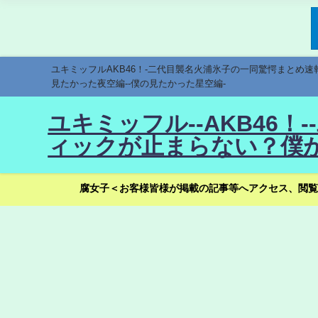
ユキミッフルAKB46！-二代目襲名火浦氷子の一同驚愕まとめ
見たかった夜空編--僕の見たかった星空編-
ユキミッフル--AKB46
ィックが止まらない？僕が
腐女子＜お客様皆様が掲載の記事等へアクセス、閲覧