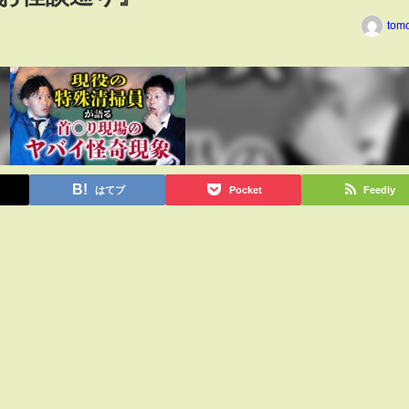
tom
はてブ
Pocket
Feedly