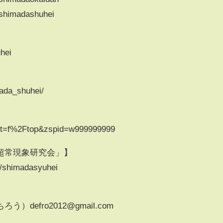
shimadashuhei
uhei
ada_shuhei/
cgi?t=f%2Ftop&zspid=w999999999
超常現象研究会」】
ty/shimadasyuhei
efro2012@gmail.com