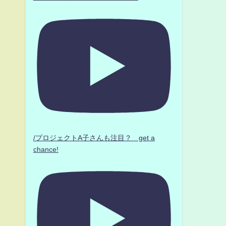
/プロジェクトA子さんも注目？ get a
chance!