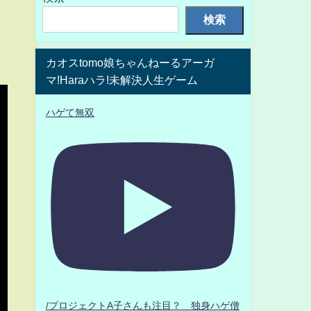
検索
カオスtomo娘ちゃんねーるアーガ
マ!Haraハラ!未解決人生ゲーム
ハゲて無双
/プロジェクトA子さんも注目？ 独身ハゲ僧