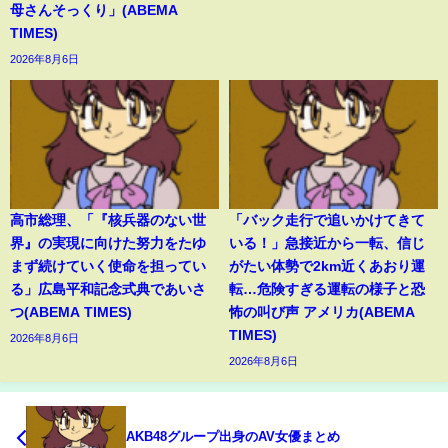
母さんそっくり」(ABEMA
TIMES)
2026年8月6日
高市総理、「『核兵器のない世
「バック走行で追いかけてきて
界』の実現に向けた努力をたゆ
いる！」急接近から一転、信じ
まず続けていく使命を担ってい
がたい体勢で2km近くあおり運
る」広島平和記念式典であいさ
転…危険すぎる運転の様子と恐
つ(ABEMA TIMES)
怖の叫び声 アメリカ(ABEMA
TIMES)
2026年8月6日
2026年8月6日
AKB48グループ出身のAV女優まとめ