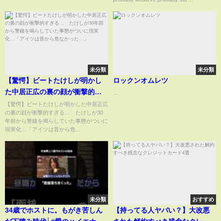
#kimminkyu
未分類
未分類
【驚愕】ビートたけしが明かし
ロックンオムレツ
た中居正広の裏の顔が衝撃的す
...
ぎる… たけしが30年前から警
【驚愕】ビートたけしが明かした中居正広
の裏の顔が衝撃的すぎる… たけしが30
鐘を鳴らしていた事態がついに
年前から警鐘を鳴らしていた事態がついに
現実化…「アイツは昔から危な
現実化…「アイツは昔から危...
かった…」
未分類
おすすめ
34歳でホストに。もがき苦しん
【持ってる人ヤバい？】大改悪