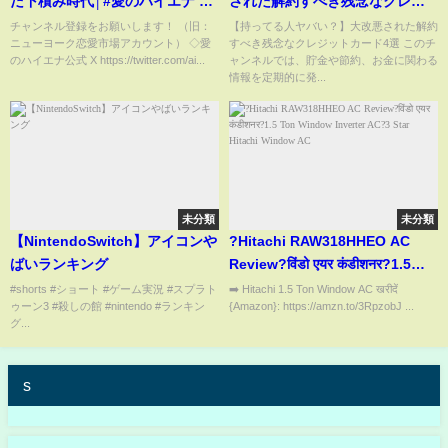
だ下積み時代│#愛のハイエナ #
された解約すべき残念なクレジ
ニューヨーク #さらば青春の光
ットカード4選
チャンネル登録をお願いします！ （旧：
【持ってる人ヤバい？】大改悪された解約
ニューヨーク恋愛市場アカウント） ◇愛
すべき残念なクレジットカード4選 このチ
#shorts #山本裕典 #ホスト #歌
のハイエナ公式 X https://twitter.com/ai...
ャンネルでは、貯金や節約、お金に関わる
舞伎町
情報を定期的に発...
未分類
未分類
【NintendoSwitch】アイコンや
?Hitachi RAW318HHEO AC
ばいランキング
Review?विंडो एयर कंडीशनर?1.5
Ton ​Window Inverter AC?3
#shorts #ショート #ゲーム実況 #スプラト
➡️ Hitachi 1.5 Ton Window AC खरीदें
ゥーン3 #殺しの館 #nintendo #ランキン
{Amazon}: https://amzn.to/3RpzobJ ...
Star Hitachi Window AC
グ...
s