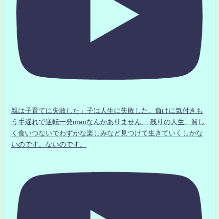
親は子育てに失敗した」子は人生に失敗した。負けに気付きも
う手遅れで逆転一発manなんかありません、 残りの人生、貧し
く食いつないでわずかな楽しみなど見つけて生きていくしかな
いのです。ないのです。