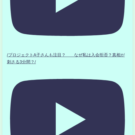
/プロジェクトA子さんも注目？ なぜ私は入会拒否？真相が
刺さる3分間？/