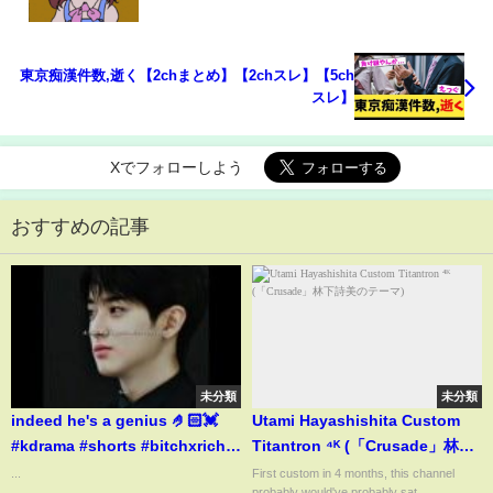
東京痴漢件数,逝く【2chまとめ】【2chスレ】【5ch
スレ】
Xでフォローしよう
おすすめの記事
未分類
未分類
indeed he's a genius 🤌🏻💓
Utami Hayashishita Custom
#kdrama #shorts #bitchxrich2
Titantron ⁴ᴷ (「Crusade」林下
#bitchxrich #asiandrama
詩美のテーマ)
...
First custom in 4 months, this channel
probably would've probably sat ...