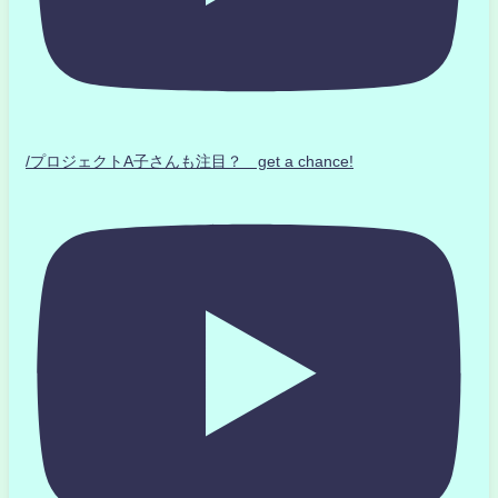
/プロジェクトA子さんも注目？ get a chance!