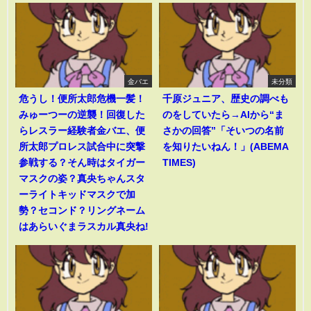
金バエ
未分類
危うし！便所太郎危機一髪！
千原ジュニア、歴史の調べも
みゅーつーの逆襲！回復した
のをしていたら→AIから“ま
らレスラー経験者金バエ、便
さかの回答”「そいつの名前
所太郎プロレス試合中に突撃
を知りたいねん！」(ABEMA
参戦する？そん時はタイガー
TIMES)
マスクの姿？真央ちゃんスタ
ーライトキッドマスクで加
勢？セコンド？リングネーム
はあらいぐまラスカル真央ね!