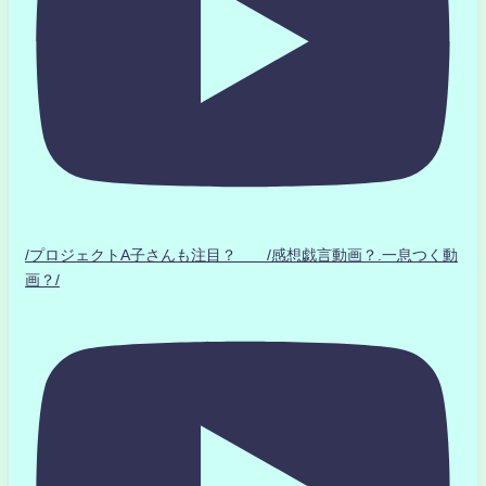
/プロジェクトA子さんも注目？ /感想戯言動画？.一息つく動
画？/