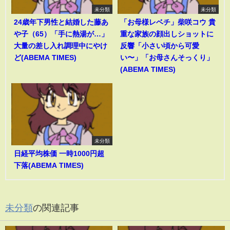
未分類
未分類
24歳年下男性と結婚した藤あ
「お母様レベチ」柴咲コウ 貴
や子（65）「手に熱湯が…」
重な家族の顔出しショットに
大量の差し入れ調理中にやけ
反響「小さい頃から可愛
ど(ABEMA TIMES)
い〜」「お母さんそっくり」
(ABEMA TIMES)
未分類
日経平均株価 一時1000円超
下落(ABEMA TIMES)
未分類
の関連記事