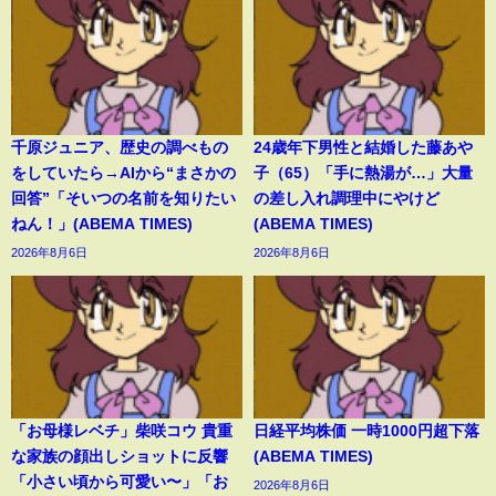
千原ジュニア、歴史の調べもの
24歳年下男性と結婚した藤あや
をしていたら→AIから“まさかの
子（65）「手に熱湯が…」大量
回答”「そいつの名前を知りたい
の差し入れ調理中にやけど
ねん！」(ABEMA TIMES)
(ABEMA TIMES)
2026年8月6日
2026年8月6日
「お母様レベチ」柴咲コウ 貴重
日経平均株価 一時1000円超下落
な家族の顔出しショットに反響
(ABEMA TIMES)
「小さい頃から可愛い〜」「お
2026年8月6日