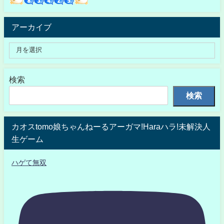
アーカイブ
検索
検索
カオスtomo娘ちゃんねーるアーガマ!Haraハラ!未解決人
生ゲーム
ハゲて無双