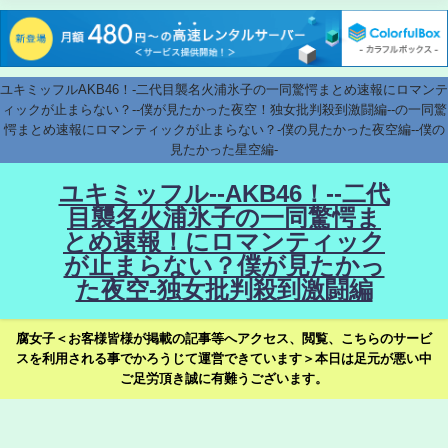
ユキミッフルAKB46！-二代目襲名火浦氷子の一同驚愕まとめ速報にロマンテ
ィックが止まらない？--僕が見たかった夜空！独女批判殺到激闘編--の一同驚
愕まとめ速報にロマンティックが止まらない？-僕の見たかった夜空編--僕の
見たかった星空編-
ユキミッフル--AKB46！--二代
目襲名火浦氷子の一同驚愕ま
とめ速報！にロマンティック
が止まらない？僕が見たかっ
た夜空-独女批判殺到激闘編
腐女子＜お客様皆様が掲載の記事等へアクセス、閲覧、こちらのサービ
スを利用される事でかろうじて運営できています＞本日は足元が悪い中
ご足労頂き誠に有難うございます。