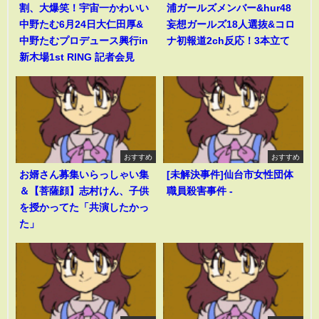
割、大爆笑！宇宙一かわいい
浦ガールズメンバー&hur48
中野たむ6月24日大仁田厚&
妄想ガールズ18人選抜&コロ
中野たむプロデュース興行in
ナ初報道2ch反応！3本立て
新木場1st RING 記者会見
おすすめ
おすすめ
お婿さん募集いらっしゃい集
[未解決事件]仙台市女性団体
＆【菩薩顔】志村けん、子供
職員殺害事件 -
を授かってた「共演したかっ
た」