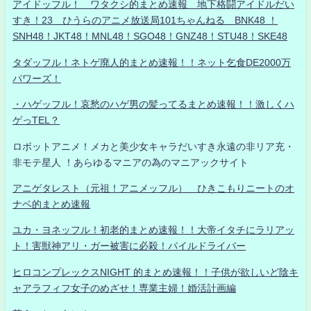
アイドッフル！ ワタクシ的まとめ速報 地下格闘アイドルだい
すき！23 ひうらのアニメ放送局101ちゃんねる BNK48 ！
SNH48！JKT48！MNL48！SGO48！GNZ48！STU48！SKE48
タダッフル！ネトゲ廃人的まとめ速報！！ネット乞食DE2000万
パワーズ！
・ハゲッフル！哀愁のハゲ男の髪ってるまとめ速報！！激しくハ
ゲっTEL？
ロボットアニメ！メカと美少女キャラだいすき永遠の非リア充・
非モテ星人 ！あらゆるマニアの為のマニアックサイト
アニゲタレスト（元祖！アニメッフル） ひきこもりニートのオ
ナベ的まとめ速報
ユカ・ヨネッフル！初老的まとめ速報！！大帝イタチにラリアッ
ト！害獣神アリ・ガー被害に必殺！パイルドライバー
ヒロコンプレックスNIGHT 的まとめ速報！！子供が欲しいど陰キ
ャアラフィフ女子のめざせ！専業主婦！婚活計画編