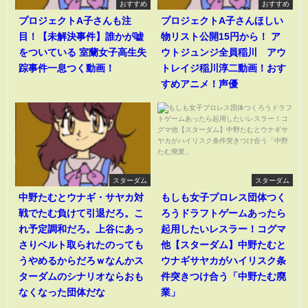
おすすめ
おすすめ
プロジェクトA子さんも注
プロジェクトA子さんほしい
目！【未解決事件】誰かが嘘
物リスト公開15円から！ ア
をついている 室蘭女子高生失
ウトジュンジ全員稲川 アウ
踪事件一息つく動画！
トレイジ稲川淳二動画！おす
すめアニメ！声優
スターダム
スターダム
中野たむとウナギ・サヤカ対
もしも女子プロレス団体つく
戦でたむ負けて引退だろ。こ
ろうドラフトゲームあったら
れ予定調和だろ。上谷にあっ
起用したいレスラー！コグマ
さりベルト取られたのっても
他【スターダム】中野たむと
うやめるからだろｗなんかス
ウナギサヤカがハイリスク条
ターダムのシナリオならおも
件突きつけ合う「中野たむ廃
なくなった団体だな
業」