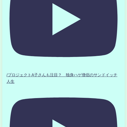
/プロジェクトA子さんも注目？ 独身ハゲ僧侶のサンドイッチ
人生