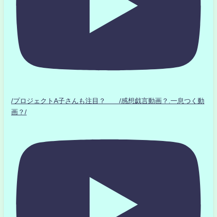
/プロジェクトA子さんも注目？ /感想戯言動画？.一息つく動
画？/