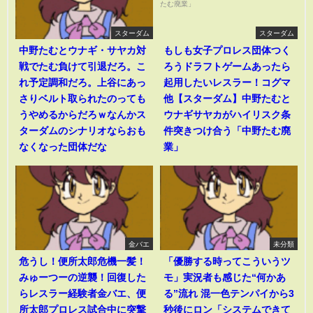
スターダム
スターダム
中野たむとウナギ・サヤカ対
もしも女子プロレス団体つく
戦でたむ負けて引退だろ。こ
ろうドラフトゲームあったら
れ予定調和だろ。上谷にあっ
起用したいレスラー！コグマ
さりベルト取られたのっても
他【スターダム】中野たむと
うやめるからだろｗなんかス
ウナギサヤカがハイリスク条
ターダムのシナリオならおも
件突きつけ合う「中野たむ廃
なくなった団体だな
業」
金バエ
未分類
危うし！便所太郎危機一髪！
「優勝する時ってこういうツ
みゅーつーの逆襲！回復した
モ」実況者も感じた“何かあ
らレスラー経験者金バエ、便
る”流れ 混一色テンパイから3
所太郎プロレス試合中に突撃
秒後にロン「システムできて