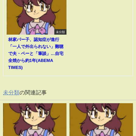
未分類
林家パー子、認知症が進行
「一人で外出られない」難聴
で夫・ペーと「筆談」…自宅
全焼から約1年(ABEMA
TIMES)
未分類
の関連記事