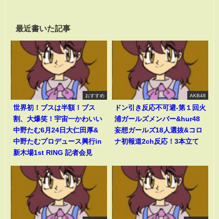
最近書いた記事
おすすめ
AKB48
世界初！ブスは半額！ブス
ドン引き反応不可避-第１回火
割、大爆笑！宇宙一かわいい
浦ガールズメンバー&hur48
中野たむ6月24日大仁田厚&
妄想ガールズ18人選抜&コロ
中野たむプロデュース興行in
ナ初報道2ch反応！3本立て
新木場1st RING 記者会見