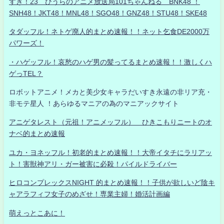
すき！23 ひうらのアニメ放送局101ちゃんねる BNK48 ！
SNH48！JKT48！MNL48！SGO48！GNZ48！STU48！SKE48
タダッフル！ネトゲ廃人的まとめ速報！！ネット乞食DE2000万
パワーズ！
・ハゲッフル！哀愁のハゲ男の髪ってるまとめ速報！！激しくハ
ゲっTEL？
ロボットアニメ！メカと美少女キャラだいすき永遠の非リア充・
非モテ星人 ！あらゆるマニアの為のマニアックサイト
アニゲタレスト（元祖！アニメッフル） ひきこもりニートのオ
ナベ的まとめ速報
ユカ・ヨネッフル！初老的まとめ速報！！大帝イタチにラリアッ
ト！害獣神アリ・ガー被害に必殺！パイルドライバー
ヒロコンプレックスNIGHT 的まとめ速報！！子供が欲しいど陰キ
ャアラフィフ女子のめざせ！専業主婦！婚活計画編
萌えっとこあに！