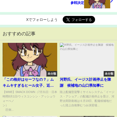
参戦決定
Xでフォローしよう
おすすめの記事
未分類
未分類
「この格好はセーフなの？」ム
河野氏、イージス計画停止を陳
キムキすぎるヒール女子、近未
謝 候補地の山口県知事に
来的“全身スケスケ”衣装にファ
【WWE】SMACK DOWN（7月31日・日本
陸上配備型迎撃ミサイルシステム「イージ
時間8月1日/ウィスコンシン・アッシュウ
ス・アショア」の配備計画停止を受け、河
ンツッコミ「着ているけど着て
ォーべノ
野太郎防衛相は６月19日、配備候補地だ
いない感…」(ABEMA TIMES)
ン）
った陸上自衛隊むつみ演習場...
圧倒...