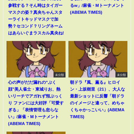
参戦する？そん時はタイガー
るw」/麻雀・Mトーナメント
マスクの姿？真央ちゃんスタ
(ABEMA TIMES)
ーライトキッドマスクで加
勢？セコンド？リングネーム
はあらいぐまラスカル真央ね!
未分類
未分類
心の声がだだ漏れの“ぷく
朝ドラ『風、薫る』ヒロイ
顔”美人雀士・東城りお、熱
ン・上坂樹里（21）、大人な
いリーチでアガれず頬ぷっく
最新ショットに反響「朝ドラ
り ファンには大好評「可愛す
のイメージと違って、めちゃ
ぎる」「表情管理も怠らな
くちゃかっこいい」(ABEMA
い」/麻雀・Mトーナメント
TIMES)
(ABEMA TIMES)