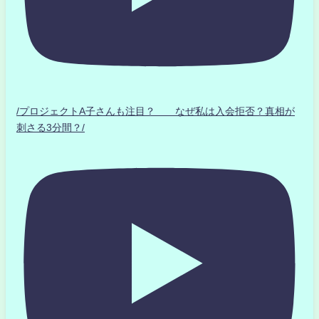
/プロジェクトA子さんも注目？ なぜ私は入会拒否？真相が
刺さる3分間？/