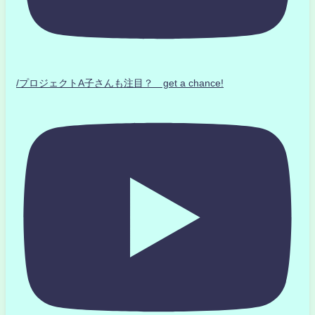
/プロジェクトA子さんも注目？ get a chance!