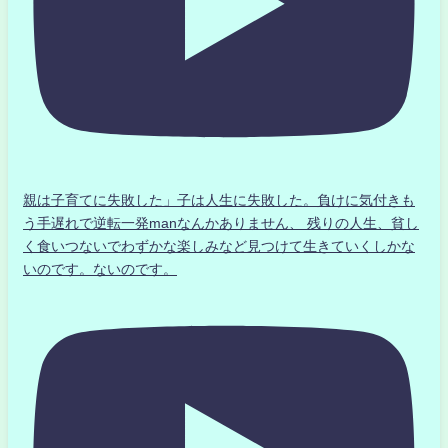
親は子育てに失敗した」子は人生に失敗した。負けに気付きも
う手遅れで逆転一発manなんかありません、 残りの人生、貧し
く食いつないでわずかな楽しみなど見つけて生きていくしかな
いのです。ないのです。