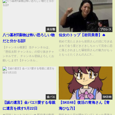
未分類
プロレス
八つ墓村⁉️薬物は怖い恐ろしい物
仙女のトップ【岩田美香】🔥
だと分かる話❗️
初めて見たときから岩田さんの沼に引き込
まれて会う度どきどきしちゃって完全に恋
【チャンネル概要】 当チャンネルは、
に落とされました😸岩田さんの魅力がもっ
「懲役太郎 チャンネル」の切り抜きチャ
ともっとたくさんの人に‼️...
ンネルです。 チャンネル登録よろしくお
願いします❗️ 【チャンネル...
金バエ
SKE48
【誠の遺言】金バエ!!愛する母親
【SKE48】復活の青海さん【青
に遺言を残す5月22日
海ひな乃】
★日刊ふわっちマガジン★ 配信者の動画
朝起きたら目が腫れていてしまった青海さ