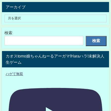
アーカイブ
検索
検索
カオスtomo娘ちゃんねーるアーガマ!Haraハラ!未解決人
生ゲーム
ハゲて無双