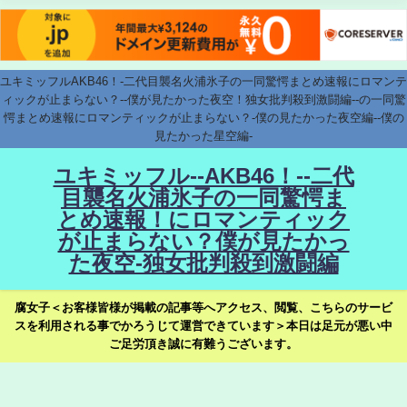
ユキミッフルAKB46！-二代目襲名火浦氷子の一同驚愕まとめ速報にロマンテ
ィックが止まらない？--僕が見たかった夜空！独女批判殺到激闘編--の一同驚
愕まとめ速報にロマンティックが止まらない？-僕の見たかった夜空編--僕の
見たかった星空編-
ユキミッフル--AKB46！--二代
目襲名火浦氷子の一同驚愕ま
とめ速報！にロマンティック
が止まらない？僕が見たかっ
た夜空-独女批判殺到激闘編
腐女子＜お客様皆様が掲載の記事等へアクセス、閲覧、こちらのサービ
スを利用される事でかろうじて運営できています＞本日は足元が悪い中
ご足労頂き誠に有難うございます。