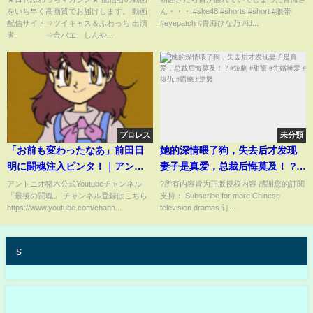
をいち早く高画質でお届けします。 動画
ん・・・ #ske48 #shorts #short #眼帯
配信サイト⇒ツイキャス＆ふわっち 出演
#eyepatch #青海ひな乃 #id...
者 ⇒金バエ、しんや...
プロレス
未分類
「お前も変わったなあ」前田日
她的深情喂了狗，失去后才发现
明に闘魂注入ビンタ！｜アント
妻子是真爱，总裁后悔莫及！ ? #
ニオ猪木「最後の闘魂」チャン
短劇 #甜寵 #先婚後愛 #復仇 #霸
アントニオ猪木公式Youtubeチャンネル
?所有内容皆为正版授权内容 感謝您的訂閱
「最後の闘魂」 チャンネル登録はこちら
支持： Subscribe for more Chinese
ネル
總 #逆襲
https://www.youtube.com/chann...
television dramas 订...
s