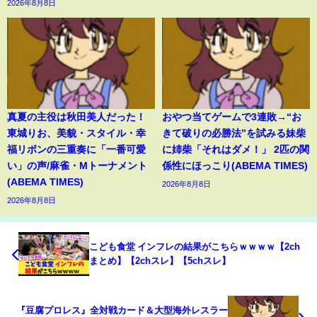
2026年8月8日
真夏の主役は秋田美人だった！
おやつ当てゲームで3連敗→“お
東城りお、美貌・スタイル・幸
きて破りの必勝法”を試みる妹柴
福リボンの三重奏に「一番可愛
に姉柴「それはダメ！」 2匹の関
い」の声/麻雀・Mトーナメント
係性にほっこり(ABEMA TIMES)
(ABEMA TIMES)
2026年8月8日
2026年8月8日
こども食堂 インフレの結果がこちらｗｗｗｗ【2ch
まとめ】【2chスレ】【5chスレ】
『豆腐プロレス』全対戦カード＆大型海外レスラー