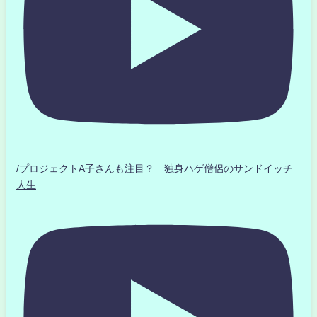
/プロジェクトA子さんも注目？ 独身ハゲ僧侶のサンドイッチ
人生