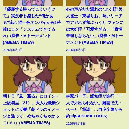
「優勝する時ってこういうツ
心の声がだだ漏れの“ぷく顔”美
モ」実況者も感じた“何かあ
人雀士・東城りお、熱いリーチ
る”流れ 混一色テンパイから3秒
でアガれず頬ぷっくり ファンに
後にロン「システムできてる
は大好評「可愛すぎる」「表情
w」/麻雀・Mトーナメント
管理も怠らない」/麻雀・Mトー
(ABEMA TIMES)
ナメント(ABEMA TIMES)
2026年8月8日
2026年8月8日
朝ドラ『風、薫る』ヒロイン・
林家パー子、認知症が進行「一
上坂樹里（21）、大人な最新シ
人で外出られない」難聴で夫・
ョットに反響「朝ドラのイメー
ペーと「筆談」…自宅全焼から
ジと違って、めちゃくちゃかっ
約1年(ABEMA TIMES)
こいい」(ABEMA TIMES)
2026年8月8日