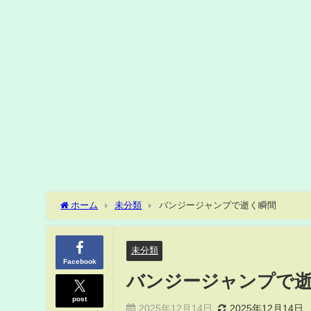
ホーム
未分類
バンジージャンプで逝く瞬間
未分類
Facebook
バンジージャンプで
post
2025年12月14日
2025年12月14日