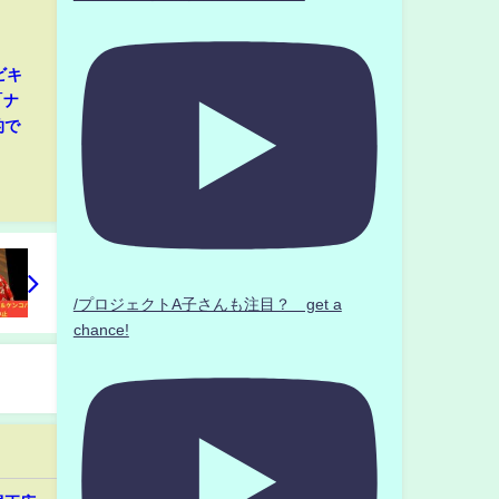
ビキ
「ナ
的で
/プロジェクトA子さんも注目？ get a
chance!