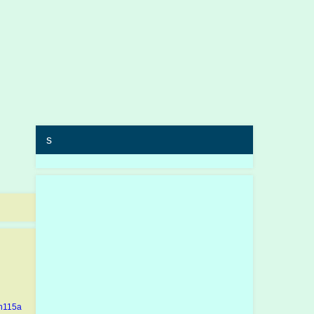
s
in115a