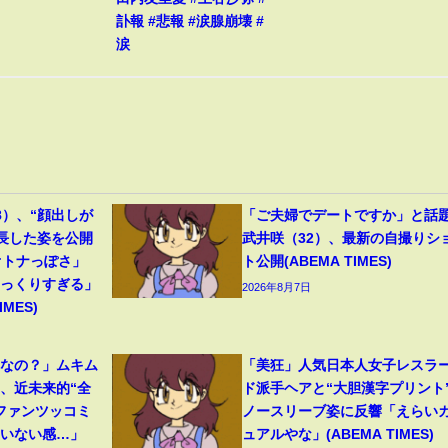
訃報 #悲報 #涙腺崩壊 #
涙
8）、“顔出しが
「ご夫婦でデートですか」と話
成長した姿を公開
武井咲（32）、最新の自撮りシ
オトナっぽさ」
ト公開(ABEMA TIMES)
そっくりすぎる」
2026年8月7日
MES)
フなの？」ムキム
「美狂」人気日本人女子レスラ
、近未来的“全
ド派手ヘアと“大胆漢字プリント
ファンツッコミ
ノースリーブ姿に反響「えらい
ていない感…」
ュアルやな」(ABEMA TIMES)