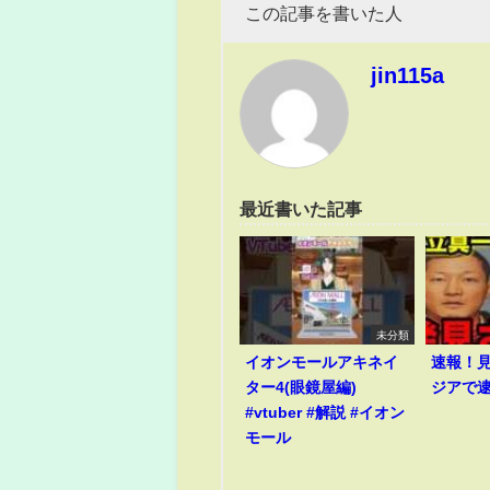
この記事を書いた人
jin115a
最近書いた記事
未分類
イオンモールアキネイ
速報！
ター4(眼鏡屋編)
ジアで
#vtuber #解説 #イオン
モール