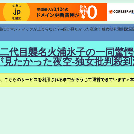
速報にロマンティックが止まらない？--僕が見たかった夜空！独女批判殺到激闘
！--二代目襲名火浦氷子の一同
見たかった夜空-独女批判殺到
、こちらのサービスを利用される事でかろうじて運営できています＞本