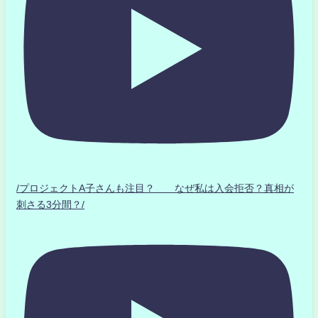
/プロジェクトA子さんも注目？ なぜ私は入会拒否？真相が
刺さる3分間？/