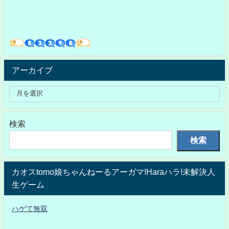
アーカイブ
検索
検索
カオスtomo娘ちゃんねーるアーガマ!Haraハラ!未解決人
生ゲーム
ハゲて無双