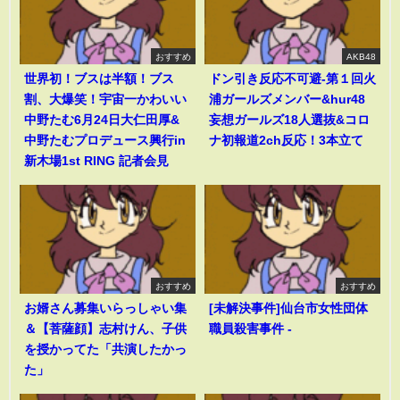
おすすめ
AKB48
世界初！ブスは半額！ブス
ドン引き反応不可避-第１回火
割、大爆笑！宇宙一かわいい
浦ガールズメンバー&hur48
中野たむ6月24日大仁田厚&
妄想ガールズ18人選抜&コロ
中野たむプロデュース興行in
ナ初報道2ch反応！3本立て
新木場1st RING 記者会見
おすすめ
おすすめ
お婿さん募集いらっしゃい集
[未解決事件]仙台市女性団体
＆【菩薩顔】志村けん、子供
職員殺害事件 -
を授かってた「共演したかっ
た」