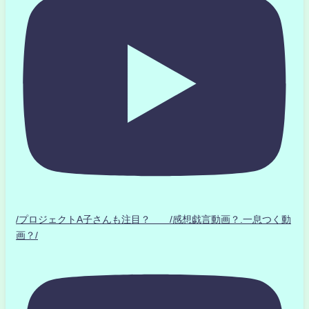
/プロジェクトA子さんも注目？ /感想戯言動画？.一息つく動
画？/