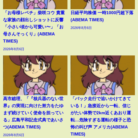
「お母様レベチ」柴咲コウ 貴重
日経平均株価 一時1000円超下落
な家族の顔出しショットに反響
(ABEMA TIMES)
「小さい頃から可愛い〜」「お
2026年8月6日
母さんそっくり」(ABEMA
TIMES)
2026年8月6日
高市総理、「『核兵器のない世
「バック走行で追いかけてきて
界』の実現に向けた努力をたゆ
いる！」急接近から一転、信じ
まず続けていく使命を担ってい
がたい体勢で2km近くあおり運
る」広島平和記念式典であいさ
転…危険すぎる運転の様子と恐
つ(ABEMA TIMES)
怖の叫び声 アメリカ(ABEMA
TIMES)
2026年8月6日