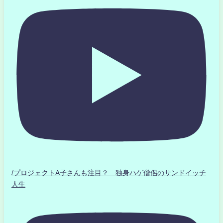
/プロジェクトA子さんも注目？ 独身ハゲ僧侶のサンドイッチ
人生