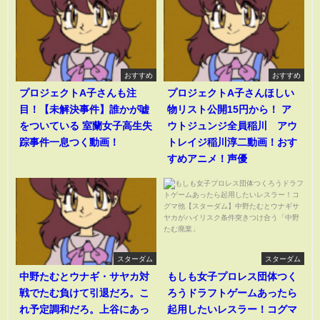
おすすめ
おすすめ
プロジェクトA子さんも注
プロジェクトA子さんほしい
目！【未解決事件】誰かが嘘
物リスト公開15円から！ ア
をついている 室蘭女子高生失
ウトジュンジ全員稲川 アウ
踪事件一息つく動画！
トレイジ稲川淳二動画！おす
すめアニメ！声優
スターダム
スターダム
中野たむとウナギ・サヤカ対
もしも女子プロレス団体つく
戦でたむ負けて引退だろ。こ
ろうドラフトゲームあったら
れ予定調和だろ。上谷にあっ
起用したいレスラー！コグマ