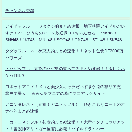
チャンネル登録
アイドッフル！ ワタクシ的まとめ速報 地下格闘アイドルだい
すき！23 ひうらのアニメ放送局101ちゃんねる BNK48 ！
SNH48！JKT48！MNL48！SGO48！GNZ48！STU48！SKE48
タダッフル！ネトゲ廃人的まとめ速報！！ネット乞食DE2000万
パワーズ！
・ハゲッフル！哀愁のハゲ男の髪ってるまとめ速報！！激しくハ
ゲっTEL？
ロボットアニメ！メカと美少女キャラだいすき永遠の非リア充・
非モテ星人 ！あらゆるマニアの為のマニアックサイト
アニゲタレスト（元祖！アニメッフル） ひきこもりニートのオ
ナベ的まとめ速報
ユカ・ヨネッフル！初老的まとめ速報！！大帝イタチにラリアッ
ト！害獣神アリ・ガー被害に必殺！パイルドライバー