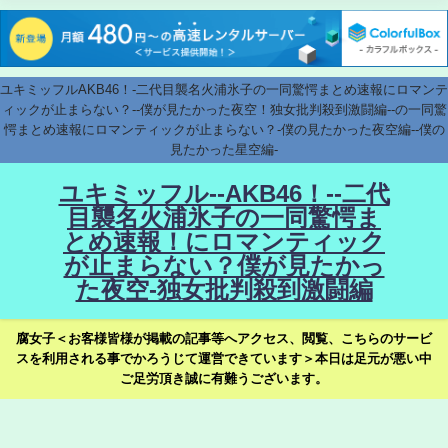
ユキミッフルAKB46！-二代目襲名火浦氷子の一同驚愕まとめ速報にロマンテ
ィックが止まらない？--僕が見たかった夜空！独女批判殺到激闘編--の一同驚
愕まとめ速報にロマンティックが止まらない？-僕の見たかった夜空編--僕の
見たかった星空編-
ユキミッフル--AKB46！--二代
目襲名火浦氷子の一同驚愕ま
とめ速報！にロマンティック
が止まらない？僕が見たかっ
た夜空-独女批判殺到激闘編
腐女子＜お客様皆様が掲載の記事等へアクセス、閲覧、こちらのサービ
スを利用される事でかろうじて運営できています＞本日は足元が悪い中
ご足労頂き誠に有難うございます。