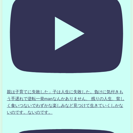
親は子育てに失敗した」子は人生に失敗した。負けに気付きも
う手遅れで逆転一発manなんかありません、 残りの人生、貧し
く食いつないでわずかな楽しみなど見つけて生きていくしかな
いのです。ないのです。