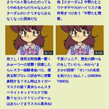
さりベルト取られたのっても
他【スターダム】中野たむと
うやめるからだろｗなんかス
ウナギサヤカがハイリスク条
ターダムのシナリオならおも
件突きつけ合う「中野たむ廃
なくなった団体だな
業」
金バエ
未分類
危うし！便所太郎危機一髪！
千原ジュニア、歴史の調べも
みゅーつーの逆襲！回復した
のをしていたら→AIから“ま
らレスラー経験者金バエ、便
さかの回答”「そいつの名前
所太郎プロレス試合中に突撃
を知りたいねん！」(ABEMA
参戦する？そん時はタイガー
TIMES)
マスクの姿？真央ちゃんスタ
ーライトキッドマスクで加
勢？セコンド？リングネーム
はあらいぐまラスカル真央ね!