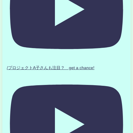
/プロジェクトA子さんも注目？ get a chance!