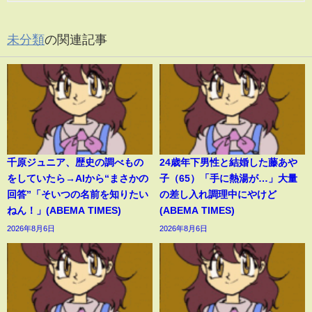
未分類
の関連記事
千原ジュニア、歴史の調べもの
24歳年下男性と結婚した藤あや
をしていたら→AIから“まさかの
子（65）「手に熱湯が…」大量
回答”「そいつの名前を知りたい
の差し入れ調理中にやけど
ねん！」(ABEMA TIMES)
(ABEMA TIMES)
2026年8月6日
2026年8月6日