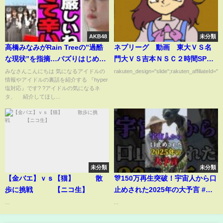
AKB48
未分類
高橋みなみがRain Treeの”過酷
ネプリーグ 動画 東大ＶＳ名
な現状”を指摘…バズりはじめて
門大ＶＳ吉本ＮＳＣ２時間SP 9
いる裏側に浮上している”厳しい
月2日
みなさんこんにちは 気になるアイドルの
rakuten_design="slide";rakuten_affiliateId="0
情報やアイドルの裏話を紹介する 『hyper
現実”に言葉を失う【芸能】
塩対応』です? ?アイドルの気になるネ
タ、 紹介してほし...
未分類
未分類
【金バエ】ｖｓ【猫】 散
🎊150万再生突破！宇宙人から口
歩に挑戦 【ニコ生】
止めされた2025年の大予言 #日
本 #雑談 #都市伝説 #怖い話
...
...
#shorts