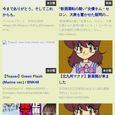
未分類
映画
今までありがとう。そしてこれ
“飲酒運転の疑い”女優キム・セ
からも。
ロン、大衆を驚かせた疑問の
数々にネットユーザーから批判
アパレルブランド IF/IF公式HP
“飲酒運転の疑い”女優キム・セロン、大衆
➡︎https://ifif.official.ec/ IF/IF公式Instagram
を驚かせた疑問の数々にネットユーザーか
殺到 (5/18)
➡︎ htt...
ら批判殺到 記事のURLはこちら→
https://www.w...
未分類
未分類
【Teaser】Green Flash
【北九州マクド】新展開が来ま
(Marine ver.) / BNK48
した
#GreenFlashTH – #MarineBNK48 –
2025年2月27日発売のおみそん初の書籍
Kotchapon Ponchokchai BNK48 18th
予約はこちらから↓
Single...
https://amzn.to/3ZIsWAt...