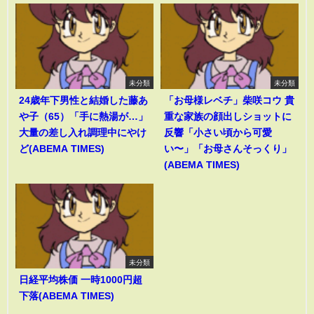
未分類
未分類
24歳年下男性と結婚した藤あ
「お母様レベチ」柴咲コウ 貴
や子（65）「手に熱湯が…」
重な家族の顔出しショットに
大量の差し入れ調理中にやけ
反響「小さい頃から可愛
ど(ABEMA TIMES)
い〜」「お母さんそっくり」
(ABEMA TIMES)
未分類
日経平均株価 一時1000円超
下落(ABEMA TIMES)