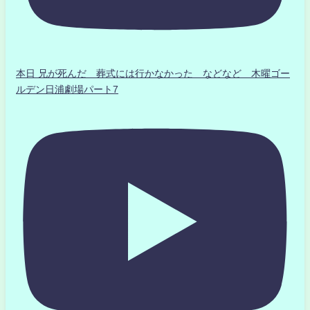
本日 兄が死んだ 葬式には行かなかった などなど 木曜ゴー
ルデン日浦劇場パート7