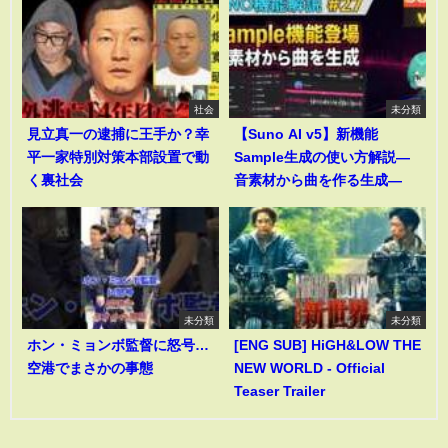
社会
未分類
見立真一の逮捕に王手か？幸
【Suno AI v5】新機能
平一家特別対策本部設置で動
Sample生成の使い方解説―
く裏社会
音素材から曲を作る生成―
未分類
未分類
ホン・ミョンボ監督に怒号…
[ENG SUB] HiGH&LOW THE
空港でまさかの事態
NEW WORLD - Official
Teaser Trailer