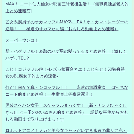
MAX！ ニート仙人仙女の映画三昧老後生活！（無職孤独居老人的
まとめ速報Z)]
乙女系腐男子のオカマッフルMAX2- FX！オ・カマトレーダーの
逆襲！！ 極道のオカマたち編（おもしろ動画まとめ速報）
スーパーウンコ！
新・ハゲッフル！哀愁のハゲ男の髪ってるまとめ速報！！激しく
ハゲっTEL？
こじ！コジッフル@！-レズっ娘百合ネエ！こじらせ！50独身処
女のBL腐女子的まとめ速報-
何だ！何が？真・シロッフル！！ 永遠の無職童貞- ぼっちな
ニート的まとめ速報！一生童貞上等夜露死苦！
男装スケバン女子！スケッフルまっくす！（新・ナンノひゃくし
きっ!！ビー玉のおいぬさん的まとめ速報） 話題な事件からおも
しろ動画まで取り上げまっくす
ロボットアニメ！メカと美少女キャラだいすき永遠の非リア充・