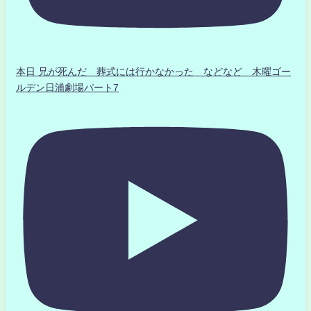
本日 兄が死んだ 葬式には行かなかった などなど 木曜ゴー
ルデン日浦劇場パート7