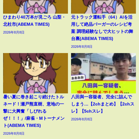
ひまわり40万本が見ごろ 山梨・
元トラック運転手（64）AIを活
北杜市(ABEMA TIMES)
用して絶品バーガーのレシピ考
案 調理経験なしで大ヒットの舞
2026年8月8日
台裏(ABEMA TIMES)
2026年8月8日
暑い夏に巻き起こり続けたトル
八田與一容疑者、完全に詰んで
ネード！瀬戸熊直樹、意地の一
しまう…【2chまとめ】【2chス
撃に大興奮「しびれる
レ】【5chスレ】
ぜ！！！」/麻雀・Mトーナメン
2026年8月8日
ト(ABEMA TIMES)
2026年8月8日