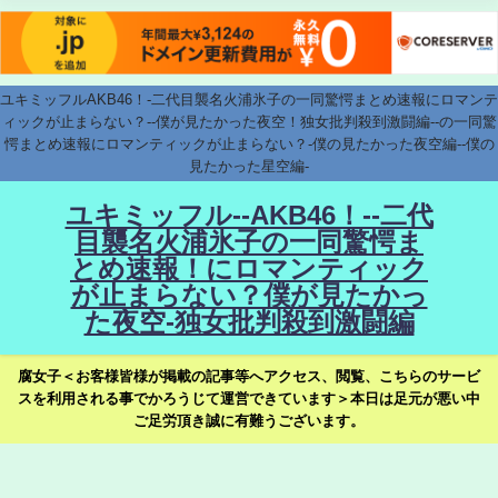
ユキミッフルAKB46！-二代目襲名火浦氷子の一同驚愕まとめ速報にロマンテ
ィックが止まらない？--僕が見たかった夜空！独女批判殺到激闘編--の一同驚
愕まとめ速報にロマンティックが止まらない？-僕の見たかった夜空編--僕の
見たかった星空編-
ユキミッフル--AKB46！--二代
目襲名火浦氷子の一同驚愕ま
とめ速報！にロマンティック
が止まらない？僕が見たかっ
た夜空-独女批判殺到激闘編
腐女子＜お客様皆様が掲載の記事等へアクセス、閲覧、こちらのサービ
スを利用される事でかろうじて運営できています＞本日は足元が悪い中
ご足労頂き誠に有難うございます。