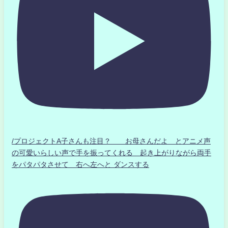
/プロジェクトA子さんも注目？ お母さんだよ とアニメ声
の可愛いらしい声で手を振ってくれる 起き上がりながら両手
をパタパタさせて 右へ左へと ダンスする