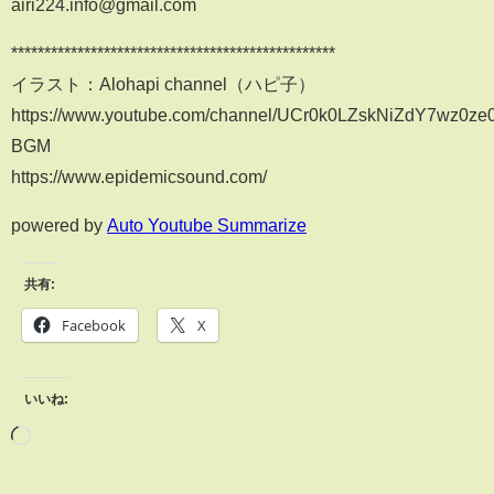
airi224.info@gmail.com
*************************************************
イラスト：Alohapi channel（ハピ子）
https://www.youtube.com/channel/UCr0k0LZskNiZdY7wz0ze
BGM
https://www.epidemicsound.com/
powered by
Auto Youtube Summarize
共有:
Facebook
X
いいね: