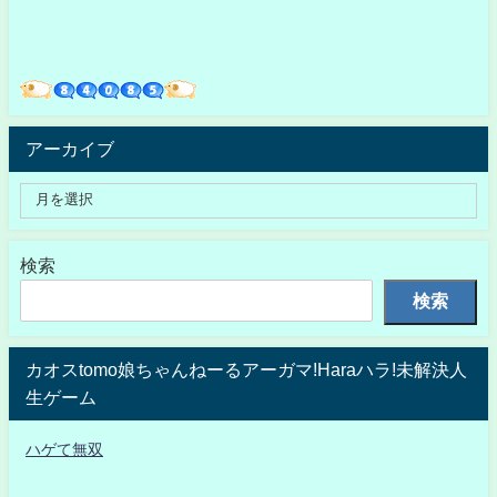
アーカイブ
検索
検索
カオスtomo娘ちゃんねーるアーガマ!Haraハラ!未解決人
生ゲーム
ハゲて無双