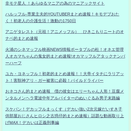
非モテ星人 ！あらゆるマニアの為のマニアックサイト
ハルッフル-専業主夫的YOUTUBERまとめ速報！キモデブおた
く！初老人の介護生活！激動の1750日
アニゲタレスト（元祖！アニメッフル） ひきこもりニートのオ
ナベ的まとめ速報
火浦のシネマッフル映画NEWS情報ポータブルの杜！オネエ管理
人オカマちゃんの鬼女的まとめ速報!オカマッフルアタックナンバ
ーハーフ
ユカ・ヨネッフル！初老的まとめ速報！！大帝イタチにラリアッ
ト！害獣神アリ・ガー被害に必殺！パイルドライバー
おネコさん的まとめ速報 僕の彼女はエリーちゃん人形！豆腐メ
ンタルメンヘラ電波中年アルバイターのぬいぐるみ男子末路編
スケバン！デカッフルまっくす（デカい強い2次元嫁だいすき子
供部屋おじさんヒロシ之古惑仔的まとめ速報）話題な動画取り上
げMAX！デカいは正義刑事編