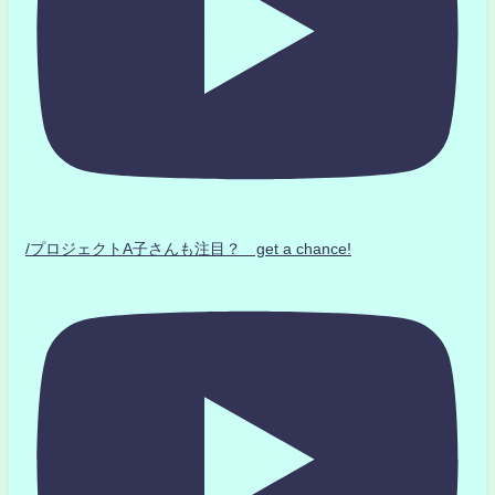
/プロジェクトA子さんも注目？ get a chance!