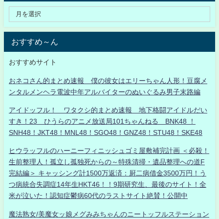
おすすめ～ん
おすすめサイト
おネコさん的まとめ速報 僕の彼女はエリーちゃん人形！豆腐メ
ンタルメンヘラ電波中年アルバイターのぬいぐるみ男子末路編
アイドッフル！ ワタクシ的まとめ速報 地下格闘アイドルだい
すき！23 ひうらのアニメ放送局101ちゃんねる BNK48 ！
SNH48！JKT48！MNL48！SGO48！GNZ48！STU48！SKE48
ヒウラッフルのハーニーフィニッシュゴミ屋敷補完計画 ＜必殺！
生前整理人！孤立し孤独死からの～特殊清掃・遺品整理への道F
完結編＞ キャッシング計1500万返済：厨二病借金3500万円！う
つ病統合失調症14年生HKT46！！9期研究生、最後のサイト！全
米が泣いた！認知症鬱病60代のラストサイト絶賛！公開中
魔法熟女/美魔女ッ娘メグみみちゃんのニートッフルステーション