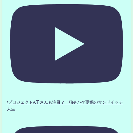
/プロジェクトA子さんも注目？ 独身ハゲ僧侶のサンドイッチ
人生