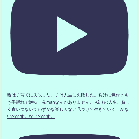
親は子育てに失敗した」子は人生に失敗した。負けに気付きも
う手遅れで逆転一発manなんかありません、 残りの人生、貧し
く食いつないでわずかな楽しみなど見つけて生きていくしかな
いのです。ないのです。