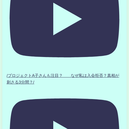
/プロジェクトA子さんも注目？ なぜ私は入会拒否？真相が
刺さる3分間？/