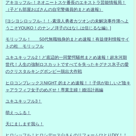
アキヨッフル-！ネオニートスケ番長のエキストラ芸能情報局！
（子ども部屋おばさんの自宅警備員的まとめ速報）
[ヨシヨシロッフル-！！-素浪人勇者カツオンの未解決事件簿へよ
うこそYOUKO！のナンノ洋子のはなしは信じるな編）]
モリッフル！ 50代無職独身的まとめ速報！有益便利情報サイ
トの杜 モリッフル
ユキユキッフル2！ど底辺的一同驚愕騒然まとめ速報！超氷河期
世代！人生の強制ロスカットですべてを失ったキグナス氷子の愛
のクリスタルキングボンビー脱出大作戦
ヒロコンプレックスNIGHT 的まとめ速報！！子供が欲しいど陰キ
ャアラフィフ女子のめざせ！専業主婦！婚活計画編
ユキユキッフル3！
萌えっふる！
天にまします我ら！
ヒロシッフル！ヒロシデース山さんのリフォームひとりDIY！！