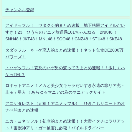
チャンネル登録
アイドッフル！ ワタクシ的まとめ速報 地下格闘アイドルだい
すき！23 ひうらのアニメ放送局101ちゃんねる BNK48 ！
SNH48！JKT48！MNL48！SGO48！GNZ48！STU48！SKE48
タダッフル！ネトゲ廃人的まとめ速報！！ネット乞食DE2000万
パワーズ！
・ハゲッフル！哀愁のハゲ男の髪ってるまとめ速報！！激しくハ
ゲっTEL？
ロボットアニメ！メカと美少女キャラだいすき永遠の非リア充・
非モテ星人 ！あらゆるマニアの為のマニアックサイト
アニゲタレスト（元祖！アニメッフル） ひきこもりニートのオ
ナベ的まとめ速報
ユカ・ヨネッフル！初老的まとめ速報！！大帝イタチにラリアッ
ト！害獣神アリ・ガー被害に必殺！パイルドライバー