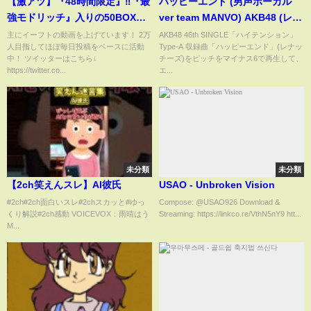
【激アツ】『48時間限定』‼︎『最
ハッピーエンド (男声ボーカル
強モドリッチ』入りの50BOXガ
ver team MANVO) AKB48 (レナ
チャ登場‼︎ 最新レベマ＆引くべき
ッチーズ)
主にイーフトの動画を上げています！ 2万
AKB48 46th SINGLE「ハイテンション」
人目指してほぼ毎日投稿をベースに活動
Type-A 収録曲「ハッピーエンド」(レナッ
か徹底解説します‼︎
中！ ツイッターはこちら↓
チーズ)をピッチをマイナス6で再生して、
【eFootball2025】【イーフト
https://twitter.co...
エ...
2025】
未分類
未分類
【2ch笑えんスレ】AI彼氏
USAO - Unbroken Vision
#2ch#2ch面白いスレ#2chスカッと#ゆっ
Compose: @USAO926 Download &
くり解説#2ch感動 VOICEVOX：雨晴はう
Streaming: https://linkco.re/VthN5nY9 htt...
M...