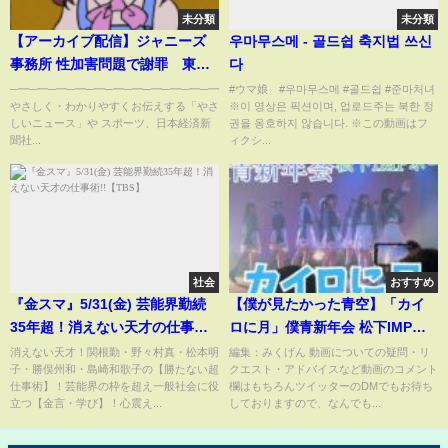
未分類
未分類
【アーカイブ配信】ジャニーズ
우마무스메 - 골드쉽 축지법 쓰신
事務所 性加害問題で謝罪 東山
다
紀之氏新社長に 記者会見
─━─━─━─━─━─━─━─━─━─━─━─━─━─━─
#ウマ娘 #우마무스메 #골드쉽 #준마처녀
やさしく・わかりやすくお伝えする「やさ
※이 영상은 픽션이며, 업로드주는 북한 정
しいニュース」や スポーツ、日本経済新
권을 옹호하지 않습니다. ※この動画はフ
聞社...
ィクシ...
社会
おすすめ
『金スマ』5/31(金) 芸能界勤続
【僕が見たかった青空】「カイ
35年超！消えない天才の仕事術!!
ロに月」僕青新年会 松下IMPホ
【TBS】
ール #僕が見たかった青空 #乃木
消えない天才！関根勤・野々村真・松本明
編集：みくげん 動画についての疑問・リ
子・勝俣州和・島崎和歌子の【勝たない超
クエスト・アドバイスなど動画のコメント
坂46 #櫻坂46 #日向坂46 #あれ
仕事術】！芸能界の枠を超え一般社会に役
欄はもちろんツイッターのDMでもお待ち
はフェアリー
立つ【金言・学び】！心震え...
しておりますので、なんでも...