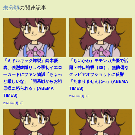
未分類
の関連記事
「ミドルキック炸裂」鈴木優
『ちいかわ』モモンガ声優で話
磨、強烈腹蹴り→今季初イエロ
題・井口裕香（38）、無防備な
ーカードにファン物議「ちょっ
グラビアオフショットに反響
と厳しいな」「開幕戦からお祖
「たまりませんねっ」(ABEMA
母様に怒られる」(ABEMA
TIMES)
TIMES)
2026年8月8日
2026年8月8日