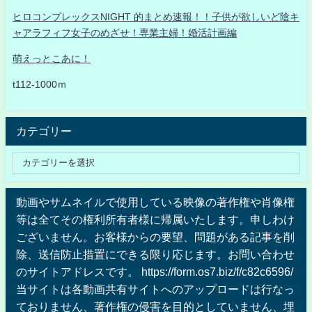
ヒロコンプレックスNIGHT 的まとめ速報！！子供が欲しいど陰キ
ャアラフィフ女子のめざせ！専業主婦！婚活計画編
萌えっとこあに！
t112-1000ｍ
カテゴリー
動画やサムネイルで使用している映像の著作権や肖像権
等は全てその権利所有者様に帰属いたします。申しわけ
ございません。お客様からの要望、問題がある記事を削
除、送信防止措置にできる限り応じます。お問い合わせ
のサイトアドレスです。 https://form.os7.biz/f/c82c6596/
当サイトは各動画共有サイトへのアップロードは行なっ
ておりません、著作権の侵害を目的としていません、埋