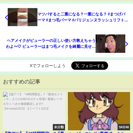
マツパすると二重になる？一重になる？ #まつげパ
ーマ #まつ毛パーマ #パリジェンヌラッシュリフト
yuueye眉毛まつ毛サロン#まつげ #マツパ #アイリス
ト
ヘアメイクがビューラーの正しい使い方教えちゃう
わよ〜🤍 ビューラーはまつ毛メイクを綺麗に見せる
上で本当に大切なの！
Xでフォローしよう
おすすめの記事
未分類
SKE48