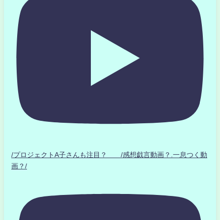
/プロジェクトA子さんも注目？ /感想戯言動画？.一息つく動
画？/