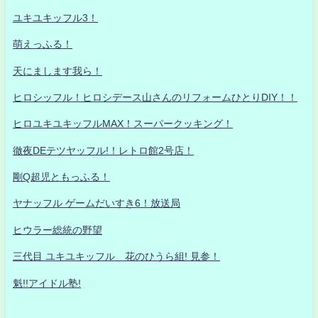
ユキユキッフル3！
萌えっふる！
天にまします我ら！
ヒロシッフル！ヒロシデース山さんのリフォームひとりDIY！！
ヒロユキユキッフルMAX！スーパークッキング！
徹夜DEテツヤッフル!！レトロ館2号店！
剛Q超児ともっふる！
ヤナッフル ゲームだいすき6！放送局
ヒウラー総統の野望
三代目 ユキユキッフル 花のひうら組! 見参！
魁!!アイドル塾!