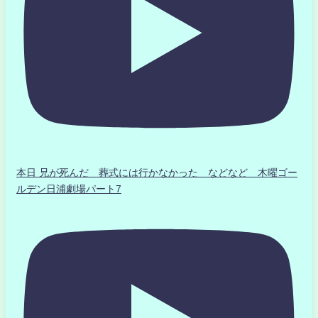
本日 兄が死んだ 葬式には行かなかった などなど 木曜ゴー
ルデン日浦劇場パート7