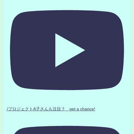
/プロジェクトA子さんも注目？ get a chance!