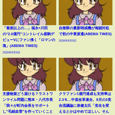
「着差以上の…」福永×川田
自衛隊の最新哨戒機が海賊対処
の“2.6億円”コントレイル産駒デ
で初の中東派遣(ABEMA TIMES)
ビューVにファン沸く「ロマンの
2026年8月9日
塊」(ABEMA TIMES)
2026年8月9日
支援物資どう届ける？ラストワ
クラファン1億円達成も支持率は
ンマイル問題に熊本・八代市長
2.3％…中道改革連合、8月の3党
「我々が町内会長をサポート
合流議論に泉健太氏「党名を変
し”毛細血管”を作っていくこと
えるとかはやめてほしい。そん