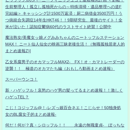
生前整理人！孤立し孤独死からの～特殊清掃・遺品整理への道F
完結編＞ キャッシング計1500万返済：厨二病借金3500万円！う
つ病統合失調症14年生HKT46！！9期研究生、最後のサイト！全
米が泣いた！認知症鬱病60代のラストサイト絶賛！公開中
魔法熟女/美魔女ッ娘メグみみちゃんのニートッフルステーション
MAX！ ニート仙人仙女の映画三昧老後生活！（無職孤独居老人的
まとめ速報Z)]
乙女系腐男子のオカマッフルMAX2- FX！オ・カマトレーダーの
逆襲！！ 極道のオカマたち編（おもしろ動画まとめ速報）
スーパーウンコ！
新・ハゲッフル！哀愁のハゲ男の髪ってるまとめ速報！！激しく
ハゲっTEL？
こじ！コジッフル@！-レズっ娘百合ネエ！こじらせ！50独身処
女のBL腐女子的まとめ速報-
何だ！何が？真・シロッフル！！ 永遠の無職童貞- ぼっちな