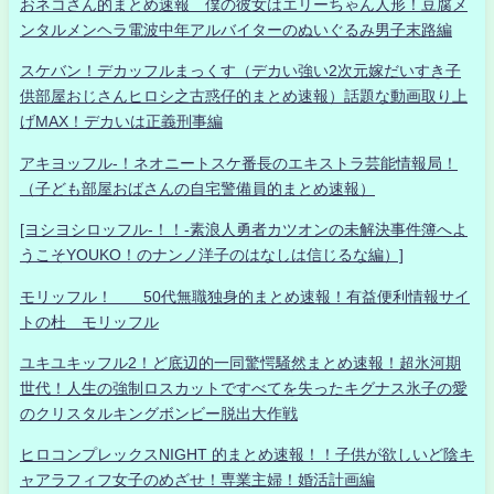
おネコさん的まとめ速報 僕の彼女はエリーちゃん人形！豆腐メ
ンタルメンヘラ電波中年アルバイターのぬいぐるみ男子末路編
スケバン！デカッフルまっくす（デカい強い2次元嫁だいすき子
供部屋おじさんヒロシ之古惑仔的まとめ速報）話題な動画取り上
げMAX！デカいは正義刑事編
アキヨッフル-！ネオニートスケ番長のエキストラ芸能情報局！
（子ども部屋おばさんの自宅警備員的まとめ速報）
[ヨシヨシロッフル-！！-素浪人勇者カツオンの未解決事件簿へよ
うこそYOUKO！のナンノ洋子のはなしは信じるな編）]
モリッフル！ 50代無職独身的まとめ速報！有益便利情報サイ
トの杜 モリッフル
ユキユキッフル2！ど底辺的一同驚愕騒然まとめ速報！超氷河期
世代！人生の強制ロスカットですべてを失ったキグナス氷子の愛
のクリスタルキングボンビー脱出大作戦
ヒロコンプレックスNIGHT 的まとめ速報！！子供が欲しいど陰キ
ャアラフィフ女子のめざせ！専業主婦！婚活計画編