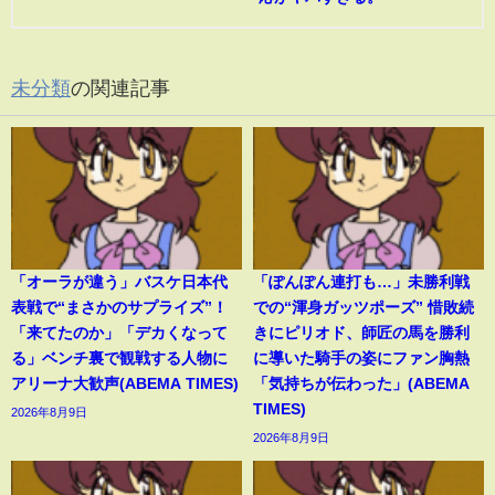
未分類
の関連記事
「オーラが違う」バスケ日本代
「ぽんぽん連打も…」未勝利戦
表戦で“まさかのサプライズ”！
での“渾身ガッツポーズ” 惜敗続
「来てたのか」「デカくなって
きにピリオド、師匠の馬を勝利
る」ベンチ裏で観戦する人物に
に導いた騎手の姿にファン胸熱
アリーナ大歓声(ABEMA TIMES)
「気持ちが伝わった」(ABEMA
TIMES)
2026年8月9日
2026年8月9日