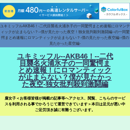
ユキミッフルAKB46！-二代目襲名火浦氷子の一同驚愕まとめ速報にロマンテ
ィックが止まらない？--僕が見たかった夜空！独女批判殺到激闘編--の一同驚
愕まとめ速報にロマンティックが止まらない？-僕の見たかった夜空編--僕の
見たかった星空編-
ユキミッフル--AKB46！--二代
目襲名火浦氷子の一同驚愕ま
とめ速報！にロマンティック
が止まらない？僕が見たかっ
た夜空-独女批判殺到激闘編
腐女子＜お客様皆様が掲載の記事等へアクセス、閲覧、こちらのサービ
スを利用される事でかろうじて運営できています＞本日は足元が悪い中
ご足労頂き誠に有難うございます。