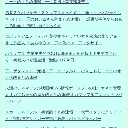
ニート的まとめ速報！一生童貞上等夜露死苦！
男装スケバン女子！スケッフルまっくす！（新・ナンノひゃくし
きっ!！ビー玉のおいぬさん的まとめ速報） 話題な事件からおも
しろ動画まで取り上げまっくす
ロボットアニメ！メカと美少女キャラだいすき永遠の非リア充・
非モテ星人 ！あらゆるマニアの為のマニアックサイト
ハルッフル-専業主夫的YOUTUBERまとめ速報！キモデブおた
く！初老人の介護生活！激動の1750日
アニゲタレスト（元祖！アニメッフル） ひきこもりニートのオ
ナベ的まとめ速報
火浦のシネマッフル映画NEWS情報ポータブルの杜！オネエ管理
人オカマちゃんの鬼女的まとめ速報!オカマッフルアタックナンバ
ーハーフ
ユカ・ヨネッフル！初老的まとめ速報！！大帝イタチにラリアッ
ト！害獣神アリ・ガー被害に必殺！パイルドライバー