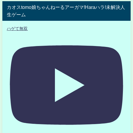
カオスtomo娘ちゃんねーるアーガマ!Haraハラ!未解決人
生ゲーム
ハゲて無双