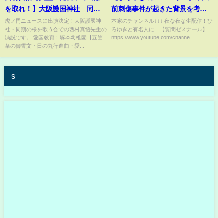
を取れ！】大阪護国神社 同期
前刺傷事件が起きた背景を考察
の桜を歌う会 日本のこころ
するひろゆきとカズレーザー
虎ノ門ニュースに出演決定！大阪護國神
本家のチャンネル↓↓↓ 夜な夜な生配信！ひ
社・同期の桜を歌う会での西村真悟先生の
ろゆきと有名人に…【質問ゼメナール】
三島由紀夫
【切り抜き 質問ゼメナール】
演説です。 愛国教育！塚本幼稚園【五箇
https://www.youtube.com/channe...
条の御誓文・日の丸行進曲・愛...
s