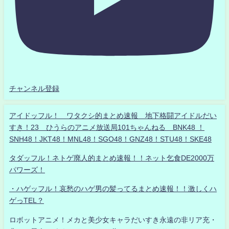
チャンネル登録
アイドッフル！ ワタクシ的まとめ速報 地下格闘アイドルだい
すき！23 ひうらのアニメ放送局101ちゃんねる BNK48 ！
SNH48！JKT48！MNL48！SGO48！GNZ48！STU48！SKE48
タダッフル！ネトゲ廃人的まとめ速報！！ネット乞食DE2000万
パワーズ！
・ハゲッフル！哀愁のハゲ男の髪ってるまとめ速報！！激しくハ
ゲっTEL？
ロボットアニメ！メカと美少女キャラだいすき永遠の非リア充・