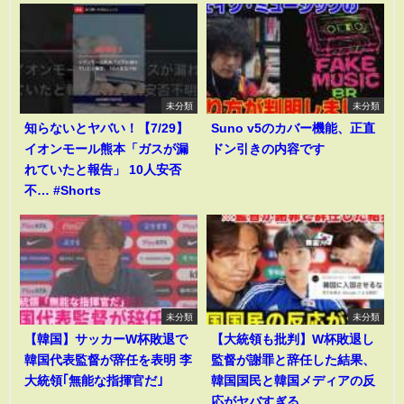
未分類
未分類
知らないとヤバい！【7/29】
Suno v5のカバー機能、正直
イオンモール熊本「ガスが漏
ドン引きの内容です
れていたと報告」 10人安否
不… #Shorts
未分類
未分類
【韓国】サッカーW杯敗退で
【大統領も批判】W杯敗退し
韓国代表監督が辞任を表明 李
監督が謝罪と辞任した結果、
大統領｢無能な指揮官だ｣
韓国国民と韓国メディアの反
応がヤバすぎる。