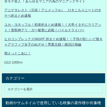
非モテ星人 ！あらゆるマニアの為のマニアックサイト
アニゲタレスト（元祖！アニメッフル） ひきこもりニートのオ
ナベ的まとめ速報
ユカ・ヨネッフル！初老的まとめ速報！！大帝イタチにラリアッ
ト！害獣神アリ・ガー被害に必殺！パイルドライバー
ヒロコンプレックスNIGHT 的まとめ速報！！子供が欲しいど陰キ
ャアラフィフ女子のめざせ！専業主婦！婚活計画編
萌えっとこあに！
t112-1000ｍ
カテゴリー
動画やサムネイルで使用している映像の著作権や肖像権