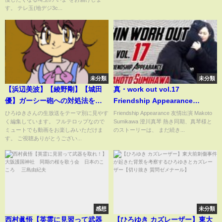
す。 テレ玉(地デジ3c...
未分類
未分類
【浜辺美波】【綾野剛】【城田
真・work out vol.17
優】ガーシー砲への対処法を特
Friendship Appearance
別に教えます。ガーシーに暴露
Makoto Sumikawa
ひろゆきさんの生放送をテーマ別に見やす
Friendship Appearance 友情出演 Makoto
く編集しています。 フルテロップなので
Sumikawa 澄川真琴 熱き同期、真琴様と
された皆さんはまず●●してくだ
ミュートでも動画をお楽しみいただけま
のストーリーは、 まだ続き...
さい。【ガーシー/ガーシー砲/暴
す。 ご視聴ありがとうござい...
露/浜辺美波/綾野剛/城田優/新田
真剣佑/三木谷】
感想
未分類
西村眞悟【英霊に見習って武器
【ひろゆき カズレーザー】東大