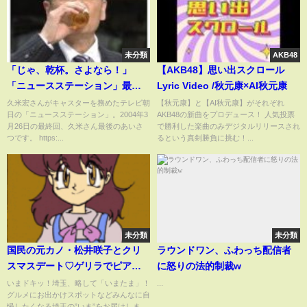
未分類
AKB48
「じゃ、乾杯。さよなら！」
【AKB48】思い出スクロール
「ニュースステーション」最終
Lyric Video /秋元康×AI秋元康
回 久米宏さんあいさつ(2026年
久米宏さんがキャスターを務めたテレビ朝
【秋元康】と【AI秋元康】がそれぞれ
日の「ニュースステーション」。2004年3
AKB48の新曲をプロデュース！ 人気投票
1月13日)
月26日の最終回、久米さん最後のあいさ
で勝利した楽曲のみデジタルリリースされ
つです。 https:...
るという真剣勝負に挑む！...
未分類
未分類
国民の元カノ・松井咲子とクリ
ラウンドワン、ふわっち配信者
スマスデート♡ゲリラでピアノ
に怒りの法的制裁w
ライブも！【いまドキッ！埼
いまドキッ！埼玉、略して「いまたま」！
...
グルメにお出かけスポットなどみんなに自
玉】2022.12.24放送
慢したくなる埼玉の”いま”をお届けしま