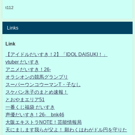
t112
Links
Link
【アイドルだいすき！2】「IDOL DAISUKI！」
vtuber だいすき
アニメだいすき！26-
オラシオンの競馬グランプリ
スーパーウンコウーマンT・子なし
スケバン氷子のまとめ速報！
とおやまエリア51
一番くじ福袋 だいすき
声優だいすき！26- bnk46
大阪エキストラNOTE！芸能情報局
天にまします我らが父よ！ 願わくはわがドル円を守りた