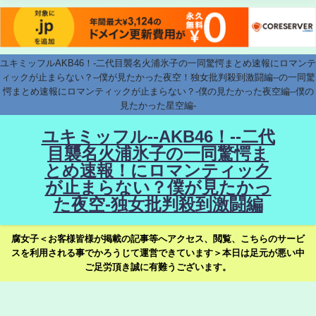
ユキミッフルAKB46！-二代目襲名火浦氷子の一同驚愕まとめ速報にロマンテ
ィックが止まらない？--僕が見たかった夜空！独女批判殺到激闘編--の一同驚
愕まとめ速報にロマンティックが止まらない？-僕の見たかった夜空編--僕の
見たかった星空編-
ユキミッフル--AKB46！--二代
目襲名火浦氷子の一同驚愕ま
とめ速報！にロマンティック
が止まらない？僕が見たかっ
た夜空-独女批判殺到激闘編
腐女子＜お客様皆様が掲載の記事等へアクセス、閲覧、こちらのサービ
スを利用される事でかろうじて運営できています＞本日は足元が悪い中
ご足労頂き誠に有難うございます。