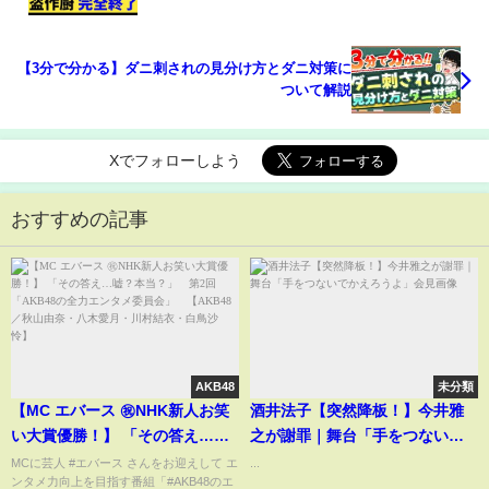
【3分で分かる】ダニ刺されの見分け方とダニ対策に
ついて解説
Xでフォローしよう
おすすめの記事
AKB48
未分類
【MC エバース ㊗️NHK新人お笑
酒井法子【突然降板！】今井雅
い大賞優勝！】 「その答え…
之が謝罪｜舞台「手をつないで
嘘？本当？」 第2回「AKB48の
かえろうよ」会見画像
MCに芸人 #エバース さんをお迎えして エ
...
ンタメ力向上を目指す番組「#AKB48のエ
全力エンタメ委員会」