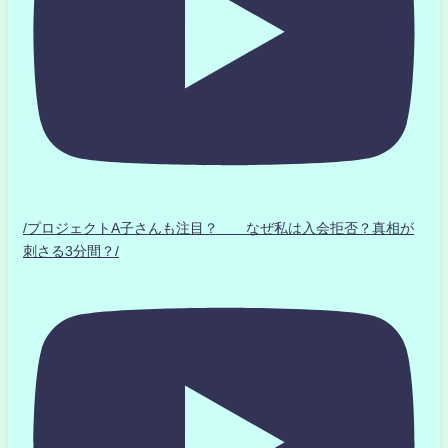
/プロジェクトA子さんも注目？ なぜ私は入会拒否？真相が
刺さる3分間？/