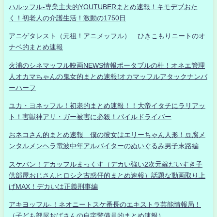
ハルッフル-専業主夫的YOUTUBERまとめ速報！キモデブおた
く！初老人の介護生活！激動の1750日
アニゲタレスト（元祖！アニメッフル） ひきこもりニートのオ
ナベ的まとめ速報
火浦のシネマッフル映画NEWS情報ポータブルの杜！オネエ管理
人オカマちゃんの鬼女的まとめ速報!オカマッフルアタックナンバ
ーハーフ
ユカ・ヨネッフル！初老的まとめ速報！！大帝イタチにラリアッ
ト！害獣神アリ・ガー被害に必殺！パイルドライバー
おネコさん的まとめ速報 僕の彼女はエリーちゃん人形！豆腐メ
ンタルメンヘラ電波中年アルバイターのぬいぐるみ男子末路編
スケバン！デカッフルまっくす（デカい強い2次元嫁だいすき子
供部屋おじさんヒロシ之古惑仔的まとめ速報）話題な動画取り上
げMAX！デカいは正義刑事編
アキヨッフル-！ネオニートスケ番長のエキストラ芸能情報局！
（子ども部屋おばさんの自宅警備員的まとめ速報）