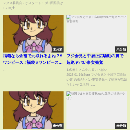
ンタメ委員会」がスタート！ 第2回配信は
【AKB48／秋山由奈・八木愛
10/19(土...
月・川村結衣・白鳥沙怜】
未分類
未分類
福箱なら余裕で元取れるよね？#
フジ会見と中居正広騒動の裏で
ワンピース #福袋 #ワンピースカ
超絶ヤバい事実発覚
ード
...
1:名無しさん＠お腹いっぱい
2025.01.19(Sun) フジ会見と中居正広騒動
の裏で超絶ヤバい事実発覚って動画が話題
らしいぞ 2:名無し...
未分類
未分類