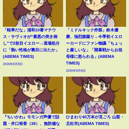
「軽率だな」浦和10番マテウ
「ミドルキック炸裂」鈴木優
ス・サヴィオが“最悪の突き倒
磨、強烈腹蹴り→今季初イエロ
し”で2枚目イエロー→退場処分
ーカードにファン物議「ちょっ
に「熱い性格が裏目に出たか」
と厳しいな」「開幕戦からお祖
(ABEMA TIMES)
母様に怒られる」(ABEMA
TIMES)
2026年8月8日
2026年8月8日
『ちいかわ』モモンガ声優で話
ひまわり40万本が見ごろ 山梨・
題・井口裕香（38）、無防備な
北杜市(ABEMA TIMES)