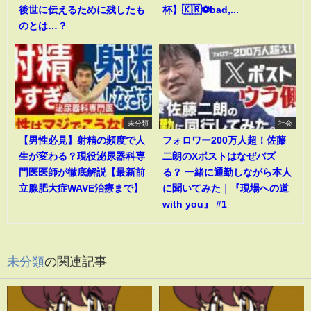
後世に伝えるために残したも
杯】🇰🇷⚽bad,...
のとは…？
未分類
社会
【男性必見】射精の頻度で人
フォロワー200万人超！佐藤
生が変わる？現役泌尿器科専
二朗のXポストはなぜバズ
門医医師が徹底解説【最新前
る？ 一緒に通勤しながら本人
立腺肥大症WAVE治療まで】
に聞いてみた｜『現場への道
with you』 #1
未分類
の関連記事