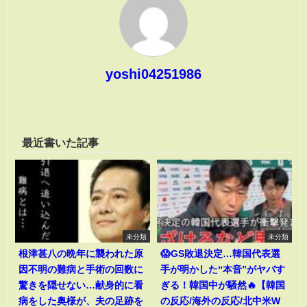
yoshi04251986
最近書いた記事
未分類
未分類
根津甚八の晩年に襲われた原
😱GS敗退決定…韓国代表選
因不明の難病と手術の回数に
手が明かした“本音”がヤバす
驚きを隠せない…献身的に看
ぎる！韓国中が騒然🔥【韓国
病をした奥様が、夫の足跡を
の反応/海外の反応/北中米W