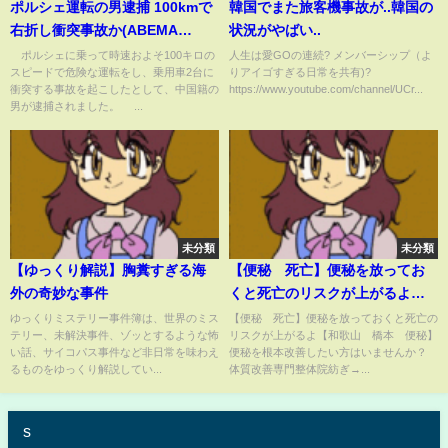
ポルシェ運転の男逮捕 100kmで
韓国でまた旅客機事故が..韓国の
右折し衝突事故か(ABEMA
状況がやばい..
TIMES)
ポルシェに乗って時速およそ100キロの
人生は愛GOの連続? メンバーシップ（よ
スピードで危険な運転をし、乗用車2台に
りアイゴすぎる日常を共有)?
衝突する事故を起こしたとして、中国籍の
https://www.youtube.com/channel/UCr...
男が逮捕されました。 ...
未分類
未分類
【ゆっくり解説】胸糞すぎる海
【便秘 死亡】便秘を放ってお
外の奇妙な事件
くと死亡のリスクが上がるよ
【和歌山 橋本 便秘】
ゆっくりミステリー事件簿は、世界のミス
【便秘 死亡】便秘を放っておくと死亡の
テリー、未解決事件、ゾッとするような怖
リスクが上がるよ【和歌山 橋本 便秘】
い話、サイコパス事件など非日常を味わえ
便秘を根本改善したい方はいませんか？
るものをゆっくり解説してい...
体質改善専門整体院紡ぎ→...
s