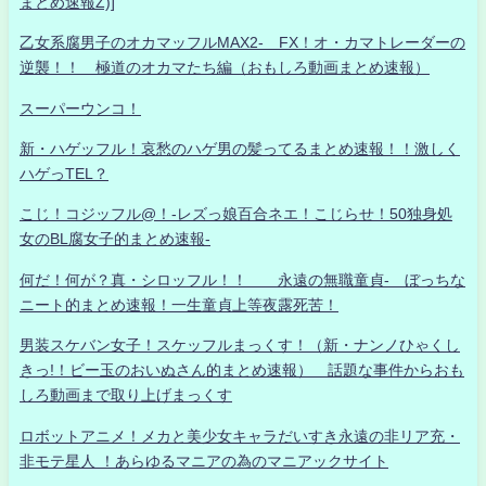
まとめ速報Z)]
乙女系腐男子のオカマッフルMAX2- FX！オ・カマトレーダーの
逆襲！！ 極道のオカマたち編（おもしろ動画まとめ速報）
スーパーウンコ！
新・ハゲッフル！哀愁のハゲ男の髪ってるまとめ速報！！激しく
ハゲっTEL？
こじ！コジッフル@！-レズっ娘百合ネエ！こじらせ！50独身処
女のBL腐女子的まとめ速報-
何だ！何が？真・シロッフル！！ 永遠の無職童貞- ぼっちな
ニート的まとめ速報！一生童貞上等夜露死苦！
男装スケバン女子！スケッフルまっくす！（新・ナンノひゃくし
きっ!！ビー玉のおいぬさん的まとめ速報） 話題な事件からおも
しろ動画まで取り上げまっくす
ロボットアニメ！メカと美少女キャラだいすき永遠の非リア充・
非モテ星人 ！あらゆるマニアの為のマニアックサイト