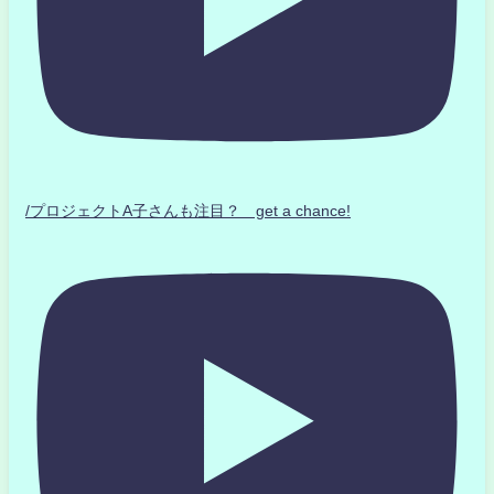
/プロジェクトA子さんも注目？ get a chance!