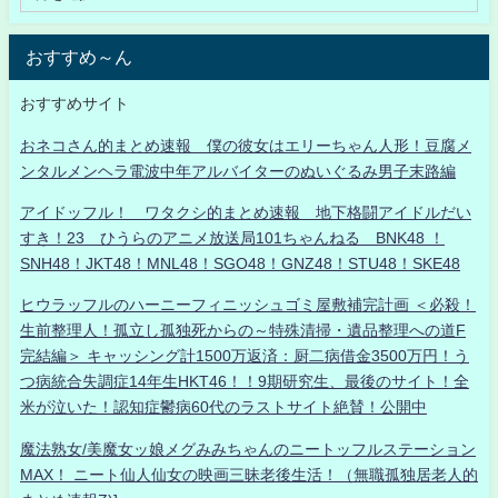
おすすめ～ん
おすすめサイト
おネコさん的まとめ速報 僕の彼女はエリーちゃん人形！豆腐メ
ンタルメンヘラ電波中年アルバイターのぬいぐるみ男子末路編
アイドッフル！ ワタクシ的まとめ速報 地下格闘アイドルだい
すき！23 ひうらのアニメ放送局101ちゃんねる BNK48 ！
SNH48！JKT48！MNL48！SGO48！GNZ48！STU48！SKE48
ヒウラッフルのハーニーフィニッシュゴミ屋敷補完計画 ＜必殺！
生前整理人！孤立し孤独死からの～特殊清掃・遺品整理への道F
完結編＞ キャッシング計1500万返済：厨二病借金3500万円！う
つ病統合失調症14年生HKT46！！9期研究生、最後のサイト！全
米が泣いた！認知症鬱病60代のラストサイト絶賛！公開中
魔法熟女/美魔女ッ娘メグみみちゃんのニートッフルステーション
MAX！ ニート仙人仙女の映画三昧老後生活！（無職孤独居老人的