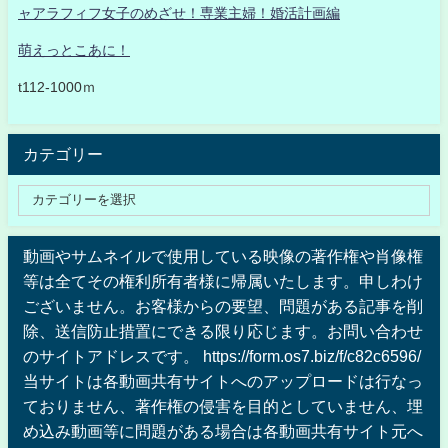
ャアラフィフ女子のめざせ！専業主婦！婚活計画編
萌えっとこあに！
t112-1000ｍ
カテゴリー
動画やサムネイルで使用している映像の著作権や肖像権
等は全てその権利所有者様に帰属いたします。申しわけ
ございません。お客様からの要望、問題がある記事を削
除、送信防止措置にできる限り応じます。お問い合わせ
のサイトアドレスです。 https://form.os7.biz/f/c82c6596/
当サイトは各動画共有サイトへのアップロードは行なっ
ておりません、著作権の侵害を目的としていません、埋
め込み動画等に問題がある場合は各動画共有サイト元へ