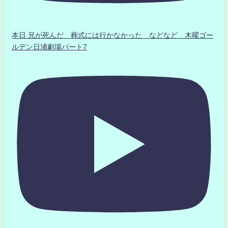
本日 兄が死んだ 葬式には行かなかった などなど 木曜ゴー
ルデン日浦劇場パート7