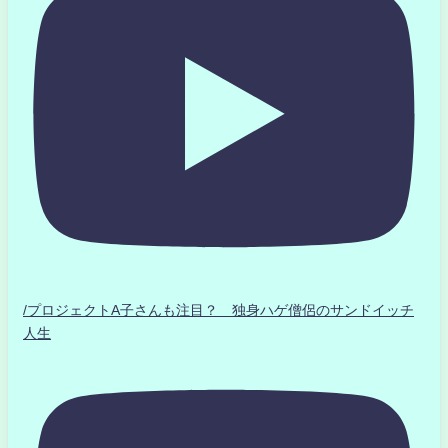
/プロジェクトA子さんも注目？ 独身ハゲ僧侶のサンドイッチ
人生