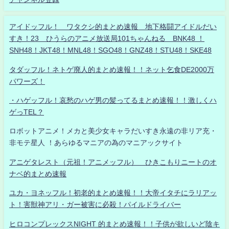
アイドッフル！ ワタクシ的まとめ速報 地下格闘アイドルだい
すき！23 ひうらのアニメ放送局101ちゃんねる BNK48 ！
SNH48！JKT48！MNL48！SGO48！GNZ48！STU48！SKE48
タダッフル！ネトゲ廃人的まとめ速報！！ネット乞食DE2000万
パワーズ！
・ハゲッフル！哀愁のハゲ男の髪ってるまとめ速報！！激しくハ
ゲっTEL？
ロボットアニメ！メカと美少女キャラだいすき永遠の非リア充・
非モテ星人 ！あらゆるマニアの為のマニアックサイト
アニゲタレスト（元祖！アニメッフル） ひきこもりニートのオ
ナベ的まとめ速報
ユカ・ヨネッフル！初老的まとめ速報！！大帝イタチにラリアッ
ト！害獣神アリ・ガー被害に必殺！パイルドライバー
ヒロコンプレックスNIGHT 的まとめ速報！！子供が欲しいど陰キ