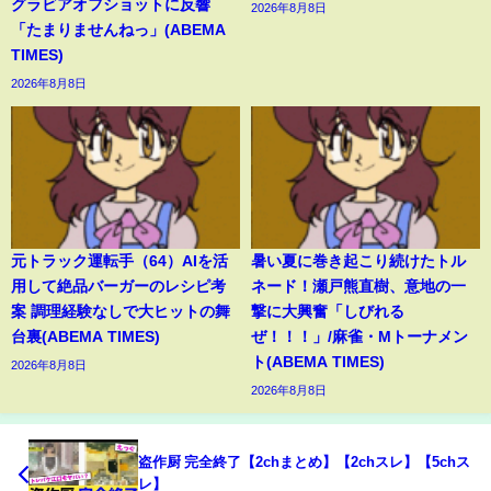
グラビアオフショットに反響
2026年8月8日
「たまりませんねっ」(ABEMA
TIMES)
2026年8月8日
元トラック運転手（64）AIを活
暑い夏に巻き起こり続けたトル
用して絶品バーガーのレシピ考
ネード！瀬戸熊直樹、意地の一
案 調理経験なしで大ヒットの舞
撃に大興奮「しびれる
台裏(ABEMA TIMES)
ぜ！！！」/麻雀・Mトーナメン
ト(ABEMA TIMES)
2026年8月8日
2026年8月8日
盗作厨 完全終了【2chまとめ】【2chスレ】【5chス
レ】