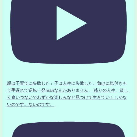
親は子育てに失敗した」子は人生に失敗した。負けに気付きも
う手遅れで逆転一発manなんかありません、 残りの人生、貧し
く食いつないでわずかな楽しみなど見つけて生きていくしかな
いのです。ないのです。