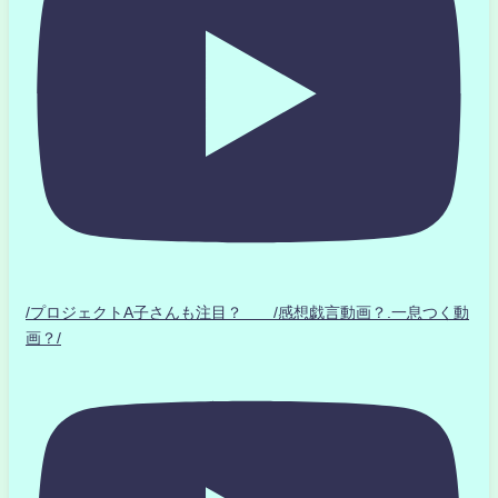
/プロジェクトA子さんも注目？ /感想戯言動画？.一息つく動
画？/