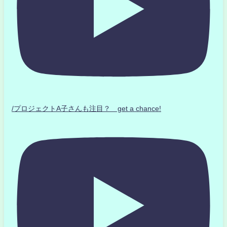
/プロジェクトA子さんも注目？ get a chance!