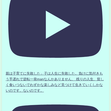
親は子育てに失敗した」子は人生に失敗した。負けに気付きも
う手遅れで逆転一発manなんかありません、 残りの人生、貧し
く食いつないでわずかな楽しみなど見つけて生きていくしかな
いのです。ないのです。