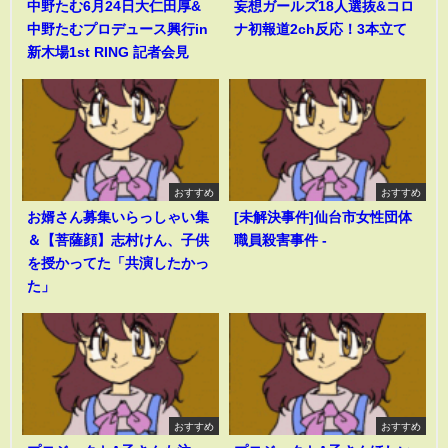
中野たむ6月24日大仁田厚&
妄想ガールズ18人選抜&コロ
中野たむプロデュース興行in
ナ初報道2ch反応！3本立て
新木場1st RING 記者会見
おすすめ
おすすめ
お婿さん募集いらっしゃい集
[未解決事件]仙台市女性団体
＆【菩薩顔】志村けん、子供
職員殺害事件 -
を授かってた「共演したかっ
た」
おすすめ
おすすめ