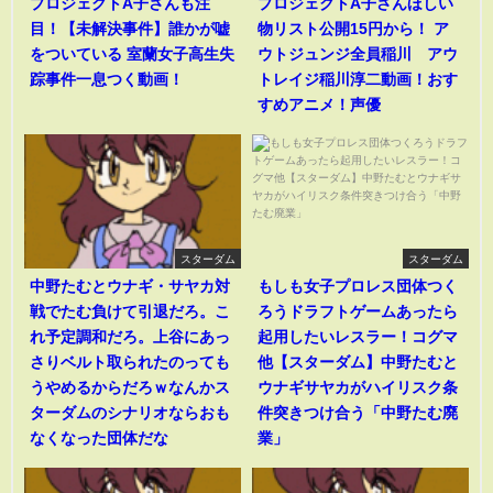
プロジェクトA子さんも注
プロジェクトA子さんほしい
目！【未解決事件】誰かが嘘
物リスト公開15円から！ ア
をついている 室蘭女子高生失
ウトジュンジ全員稲川 アウ
踪事件一息つく動画！
トレイジ稲川淳二動画！おす
すめアニメ！声優
スターダム
スターダム
中野たむとウナギ・サヤカ対
もしも女子プロレス団体つく
戦でたむ負けて引退だろ。こ
ろうドラフトゲームあったら
れ予定調和だろ。上谷にあっ
起用したいレスラー！コグマ
さりベルト取られたのっても
他【スターダム】中野たむと
うやめるからだろｗなんかス
ウナギサヤカがハイリスク条
ターダムのシナリオならおも
件突きつけ合う「中野たむ廃
なくなった団体だな
業」