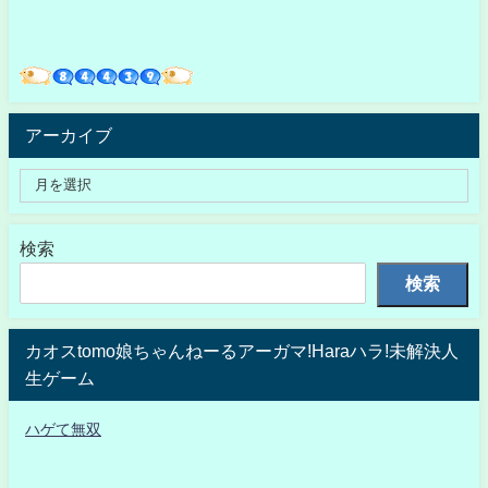
アーカイブ
検索
検索
カオスtomo娘ちゃんねーるアーガマ!Haraハラ!未解決人
生ゲーム
ハゲて無双