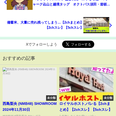
ャーク込山と越境タッグ オクトパス須田・道頓堀
白間ペアと激突
備蓄米、大量に売れ残ってしまう…【2chまとめ】
【2chスレ】【5chスレ】
Xでフォローしよう
おすすめの記事
未分類
未分類
西島梨央 (NMB48) SHOWROOM
ロイヤルホスト,バレる【2chま
2024年11月30日
とめ】【2chスレ】【5chスレ】