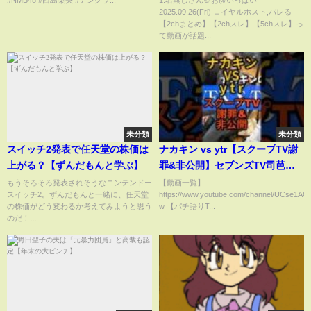
#NMB48 #西島梨央 #ナングラ...
1:名無しさん＠お腹いっぱい
2025.09.26(Fri) ロイヤルホスト,バレる
【2chまとめ】【2chスレ】【5chスレ】っ
て動画が話題...
未分類
未分類
スイッチ2発表で任天堂の株価は
ナカキン vs ytr【スクープTV謝
上がる？【ずんだもんと学ぶ】
罪&非公開】セブンズTV司芭扶
をディスる？寺井一択も謝罪
もうそろそろ発表されそうなニンテンドー
【動画一覧】
スイッチ2。ずんだもんと一緒に、任天堂
https://www.youtube.com/channel/UCse1
の株価がどう変わるか考えてみようと思う
w 【パチ語りT...
のだ！...