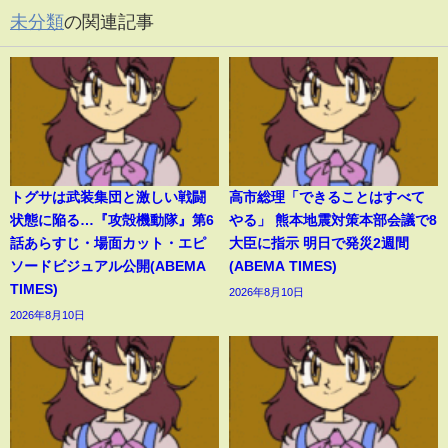
未分類
の関連記事
トグサは武装集団と激しい戦闘
高市総理「できることはすべて
状態に陥る…『攻殻機動隊』第6
やる」 熊本地震対策本部会議で8
話あらすじ・場面カット・エピ
大臣に指示 明日で発災2週間
ソードビジュアル公開(ABEMA
(ABEMA TIMES)
TIMES)
2026年8月10日
2026年8月10日