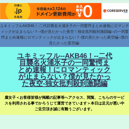
ユキミッフルAKB46！-二代目襲名火浦氷子の一同驚愕まとめ速報にロマンテ
ィックが止まらない？--僕が見たかった夜空！独女批判殺到激闘編--の一同驚
愕まとめ速報にロマンティックが止まらない？-僕の見たかった夜空編--僕の
見たかった星空編-
ユキミッフル--AKB46！--二代
目襲名火浦氷子の一同驚愕ま
とめ速報！にロマンティック
が止まらない？僕が見たかっ
た夜空-独女批判殺到激闘編
腐女子＜お客様皆様が掲載の記事等へアクセス、閲覧、こちらのサービ
スを利用される事でかろうじて運営できています＞本日は足元が悪い中
ご足労頂き誠に有難うございます。