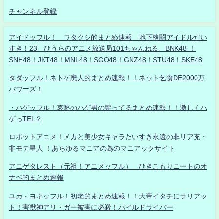
チャンネル登録
アイドッフル！ ワタクシ的まとめ速報 地下格闘アイドルだい
すき！23 ひうらのアニメ放送局101ちゃんねる BNK48 ！
SNH48！JKT48！MNL48！SGO48！GNZ48！STU48！SKE48
タダッフル！ネトゲ廃人的まとめ速報！！ネット乞食DE2000万
パワーズ！
・ハゲッフル！哀愁のハゲ男の髪ってるまとめ速報！！激しくハ
ゲっTEL？
ロボットアニメ！メカと美少女キャラだいすき永遠の非リア充・
非モテ星人 ！あらゆるマニアの為のマニアックサイト
アニゲタレスト（元祖！アニメッフル） ひきこもりニートのオ
ナベ的まとめ速報
ユカ・ヨネッフル！初老的まとめ速報！！大帝イタチにラリアッ
ト！害獣神アリ・ガー被害に必殺！パイルドライバー