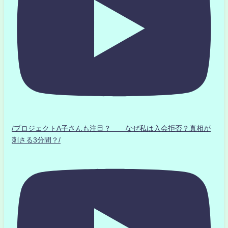
/プロジェクトA子さんも注目？ なぜ私は入会拒否？真相が
刺さる3分間？/