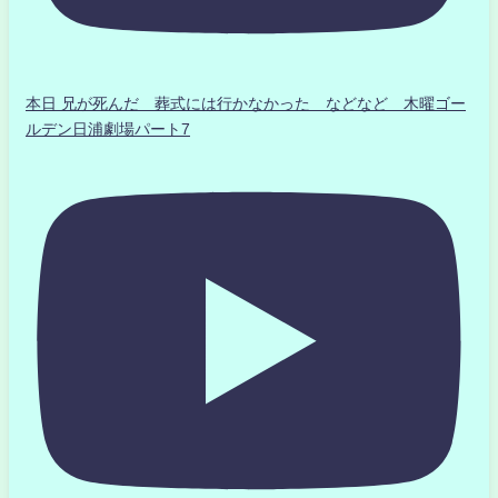
本日 兄が死んだ 葬式には行かなかった などなど 木曜ゴー
ルデン日浦劇場パート7