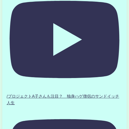
/プロジェクトA子さんも注目？ 独身ハゲ僧侶のサンドイッチ
人生