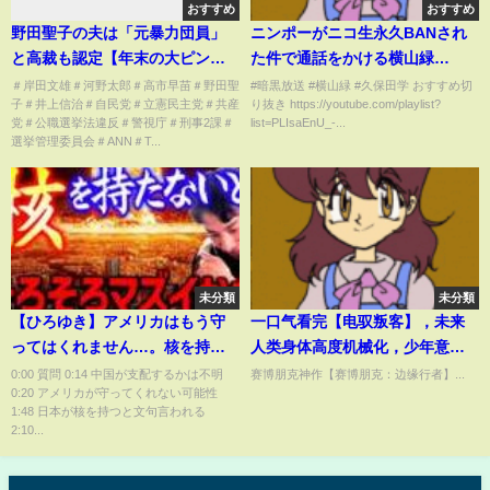
おすすめ
おすすめ
野田聖子の夫は「元暴力団員」
ニンポーがニコ生永久BANされ
と高裁も認定【年末の大ピン
た件で通話をかける横山緑
チ】
【2024/05/15】
＃岸田文雄＃河野太郎＃高市早苗＃野田聖
#暗黒放送 #横山緑 #久保田学 おすすめ切
子＃井上信治＃自民党＃立憲民主党＃共産
り抜き https://youtube.com/playlist?
党＃公職選挙法違反＃警視庁＃刑事2課＃
list=PLIsaEnU_-...
選挙管理委員会＃ANN＃T...
未分類
未分類
【ひろゆき】アメリカはもう守
一口气看完【电驭叛客】，未来
ってはくれません…。核を持っ
人类身体高度机械化，少年意外
て自衛しなければ「その時」が
获得时停义体，从此化身黑道传
0:00 質問 0:14 中国が支配するかは不明
赛博朋克神作【赛博朋克：边缘行者】...
0:20 アメリカが守ってくれない可能性
来たら日本は終わる【切り抜き/
奇！
1:48 日本が核を持つと文句言われる
思考】
2:10...