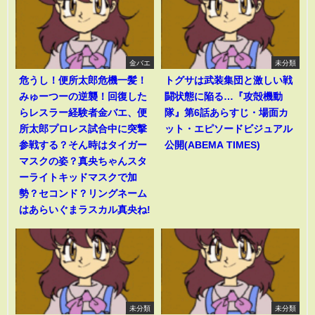
金バエ
未分類
危うし！便所太郎危機一髪！
トグサは武装集団と激しい戦
みゅーつーの逆襲！回復した
闘状態に陥る…『攻殻機動
らレスラー経験者金バエ、便
隊』第6話あらすじ・場面カ
所太郎プロレス試合中に突撃
ット・エピソードビジュアル
参戦する？そん時はタイガー
公開(ABEMA TIMES)
マスクの姿？真央ちゃんスタ
ーライトキッドマスクで加
勢？セコンド？リングネーム
はあらいぐまラスカル真央ね!
未分類
未分類