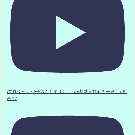
/プロジェクトA子さんも注目？ /感想戯言動画？.一息つく動
画？/