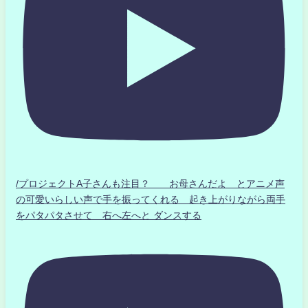
/プロジェクトA子さんも注目？ お母さんだよ とアニメ声
の可愛いらしい声で手を振ってくれる 起き上がりながら両手
をパタパタさせて 右へ左へと ダンスする