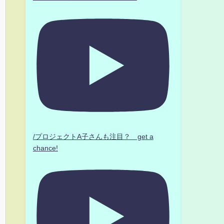
/プロジェクトA子さんも注目？ get a
chance!