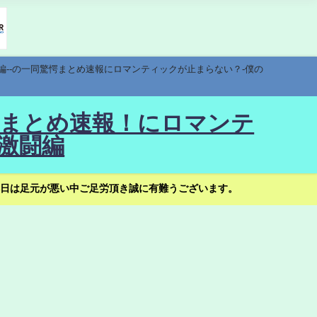
編--の一同驚愕まとめ速報にロマンティックが止まらない？-僕の
驚愕まとめ速報！にロマンテ
激闘編
日は足元が悪い中ご足労頂き誠に有難うございます。