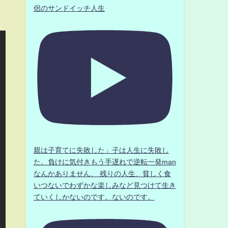
侶のサンドイッチ人生
親は子育てに失敗した」子は人生に失敗し
た。負けに気付きもう手遅れで逆転一発man
なんかありません、 残りの人生、貧しく食
いつないでわずかな楽しみなど見つけて生き
ていくしかないのです。ないのです。