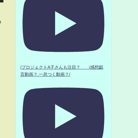
h
/プロジェクトA子さんも注目？ /感想戯
言動画？.一息つく動画？/