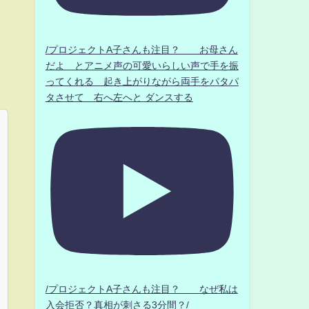
/プロジェクトA子さんも注目？ お母さん
だよ とアニメ声の可愛いらしい声で手を振
ってくれる 起き上がりながら両手をパタパ
タさせて 右へ左へと ダンスする
/プロジェクトA子さんも注目？ なぜ私は
入会拒否？真相が刺さる3分間？/