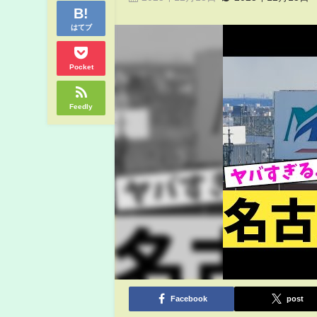
はてブ
Pocket
Feedly
Facebook
post