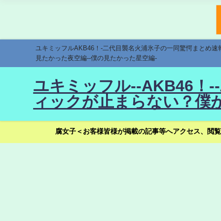
ユキミッフルAKB46！-二代目襲名火浦氷子の一同驚愕まとめ
見たかった夜空編--僕の見たかった星空編-
ユキミッフル--AKB46
ィックが止まらない？僕が
腐女子＜お客様皆様が掲載の記事等へアクセス、閲覧