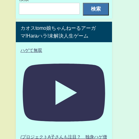
検索
カオスtomo娘ちゃんねーるアーガ
マ!Haraハラ!未解決人生ゲーム
ハゲて無双
/プロジェクトA子さんも注目？ 独身ハゲ僧