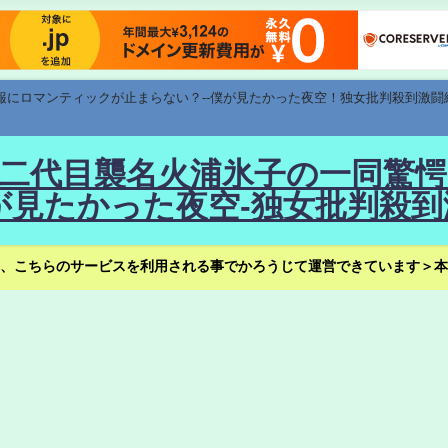
速報にロマンティックが止まらない？--僕が見たかった夜空！独女批判殺到激闘
！--二代目襲名火浦氷子の一同
見たかった夜空-独女批判殺到
、こちらのサービスを利用される事でかろうじて運営できています＞本