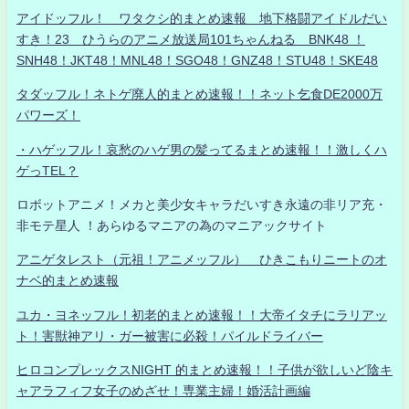
アイドッフル！ ワタクシ的まとめ速報 地下格闘アイドルだい
すき！23 ひうらのアニメ放送局101ちゃんねる BNK48 ！
SNH48！JKT48！MNL48！SGO48！GNZ48！STU48！SKE48
タダッフル！ネトゲ廃人的まとめ速報！！ネット乞食DE2000万
パワーズ！
・ハゲッフル！哀愁のハゲ男の髪ってるまとめ速報！！激しくハ
ゲっTEL？
ロボットアニメ！メカと美少女キャラだいすき永遠の非リア充・
非モテ星人 ！あらゆるマニアの為のマニアックサイト
アニゲタレスト（元祖！アニメッフル） ひきこもりニートのオ
ナベ的まとめ速報
ユカ・ヨネッフル！初老的まとめ速報！！大帝イタチにラリアッ
ト！害獣神アリ・ガー被害に必殺！パイルドライバー
ヒロコンプレックスNIGHT 的まとめ速報！！子供が欲しいど陰キ
ャアラフィフ女子のめざせ！専業主婦！婚活計画編