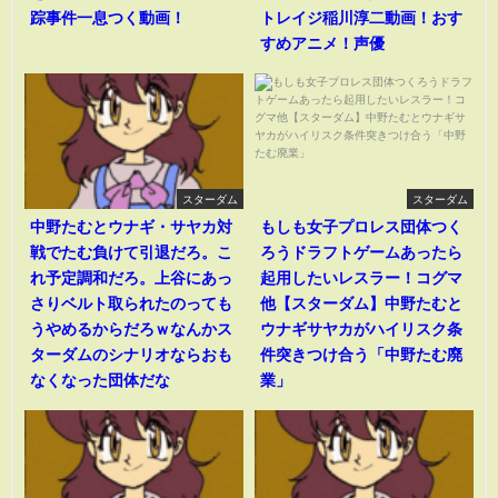
踪事件一息つく動画！
トレイジ稲川淳二動画！おす
すめアニメ！声優
スターダム
スターダム
中野たむとウナギ・サヤカ対
もしも女子プロレス団体つく
戦でたむ負けて引退だろ。こ
ろうドラフトゲームあったら
れ予定調和だろ。上谷にあっ
起用したいレスラー！コグマ
さりベルト取られたのっても
他【スターダム】中野たむと
うやめるからだろｗなんかス
ウナギサヤカがハイリスク条
ターダムのシナリオならおも
件突きつけ合う「中野たむ廃
なくなった団体だな
業」