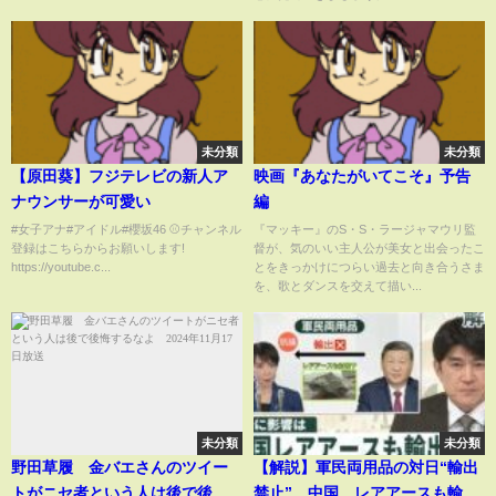
未分類
未分類
【原田葵】フジテレビの新人ア
映画『あなたがいてこそ』予告
ナウンサーが可愛い
編
#女子アナ#アイドル#櫻坂46 ⚾️チャンネル
『マッキー』のS・S・ラージャマウリ監
登録はこちらからお願いします!
督が、気のいい主人公が美女と出会ったこ
https://youtube.c...
とをきっかけにつらい過去と向き合うさま
を、歌とダンスを交えて描い...
未分類
未分類
野田草履 金バエさんのツイー
【解説】軍民両用品の対日“輸出
トがニセ者という人は後で後悔
禁止” 中国、レアアースも輸出