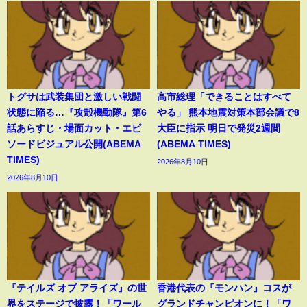
トグサは武装集団と激しい戦闘
高市総理「できることはすべて
状態に陥る…『攻殻機動隊』第6
やる」 熊本地震対策本部会議で8
話あらすじ・場面カット・エピ
大臣に指示 明日で発災2週間
ソードビジュアル公開(ABEMA
(ABEMA TIMES)
TIMES)
2026年8月10日
2026年8月10日
『テイルズ オブ アライズ』の世
香港代表の『モンハン』コスが
界をステージで披露！「ワール
グランドチャンピオンに！「ワ