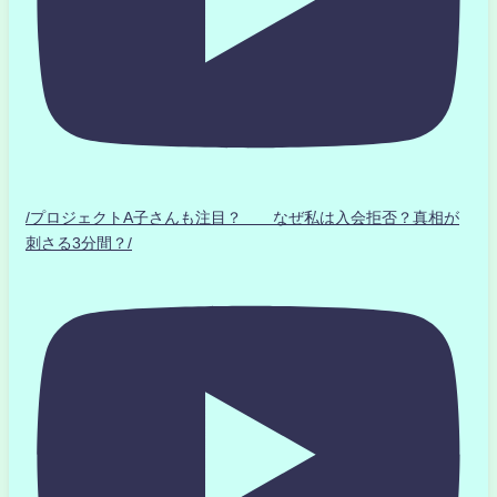
/プロジェクトA子さんも注目？ なぜ私は入会拒否？真相が
刺さる3分間？/