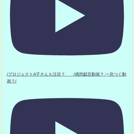
/プロジェクトA子さんも注目？ /感想戯言動画？.一息つく動
画？/