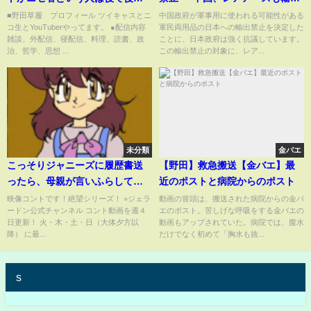
するなよ 2024年11月17日放送
規制か…生活に影響は
■野田草履 プロフィール ツイキャスとニ
中国政府が軍事用に使われる可能性がある
コ生とYouTuberやってます。 ●配信内容
軍民両用品の日本への輸出禁止を決定した
雑談、外配信、寝配信、料理、読書、政
ことに、日本政府は強く抗議しています。
治、哲学、思想 ...
この輸出禁止の対象に、レア...
未分類
金バエ
こっそりジャニーズに履歴書送
【野田】救急搬送【金バエ】最
ったら、母親が言いふらしてて
近のポストと病院からのポスト
終わった【ジェラードン】
映像コントです！絶望シリーズ！ ⭐︎ジェラ
動画の冒頭は、搬送された病院からの金バ
ードン公式チャンネル コント動画を週４
エのポスト。苦しげな呼吸をする金バエの
日更新！ 火・木・土・日（大体夕方以
動画もアップされていた。病院では、腹水
降） に最...
だけでなく初めて「胸水も抜...
s