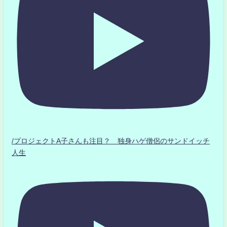
/プロジェクトA子さんも注目？ 独身ハゲ僧侶のサンドイッチ
人生