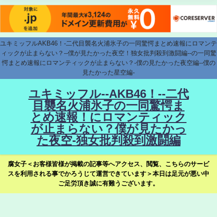
ユキミッフルAKB46！-二代目襲名火浦氷子の一同驚愕まとめ速報にロマンテ
ィックが止まらない？--僕が見たかった夜空！独女批判殺到激闘編--の一同驚
愕まとめ速報にロマンティックが止まらない？-僕の見たかった夜空編--僕の
見たかった星空編-
ユキミッフル--AKB46！--二代
目襲名火浦氷子の一同驚愕ま
とめ速報！にロマンティック
が止まらない？僕が見たかっ
た夜空-独女批判殺到激闘編
腐女子＜お客様皆様が掲載の記事等へアクセス、閲覧、こちらのサービ
スを利用される事でかろうじて運営できています＞本日は足元が悪い中
ご足労頂き誠に有難うございます。