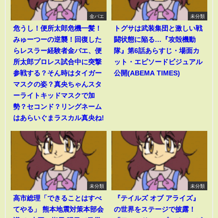
金バエ
未分類
危うし！便所太郎危機一髪！
トグサは武装集団と激しい戦
みゅーつーの逆襲！回復した
闘状態に陥る…『攻殻機動
らレスラー経験者金バエ、便
隊』第6話あらすじ・場面カ
所太郎プロレス試合中に突撃
ット・エピソードビジュアル
参戦する？そん時はタイガー
公開(ABEMA TIMES)
マスクの姿？真央ちゃんスタ
ーライトキッドマスクで加
勢？セコンド？リングネーム
はあらいぐまラスカル真央ね!
未分類
未分類
高市総理「できることはすべ
『テイルズ オブ アライズ』
てやる」 熊本地震対策本部会
の世界をステージで披露！