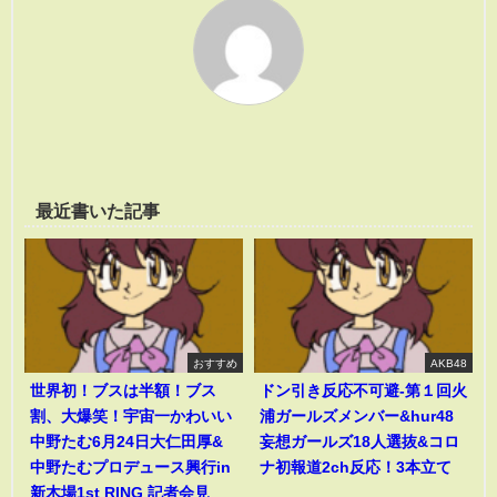
最近書いた記事
おすすめ
AKB48
世界初！ブスは半額！ブス
ドン引き反応不可避-第１回火
割、大爆笑！宇宙一かわいい
浦ガールズメンバー&hur48
中野たむ6月24日大仁田厚&
妄想ガールズ18人選抜&コロ
中野たむプロデュース興行in
ナ初報道2ch反応！3本立て
新木場1st RING 記者会見