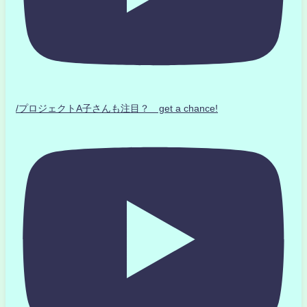
/プロジェクトA子さんも注目？ get a chance!