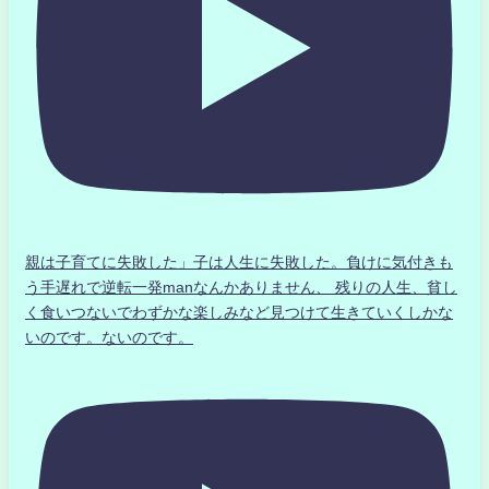
親は子育てに失敗した」子は人生に失敗した。負けに気付きも
う手遅れで逆転一発manなんかありません、 残りの人生、貧し
く食いつないでわずかな楽しみなど見つけて生きていくしかな
いのです。ないのです。