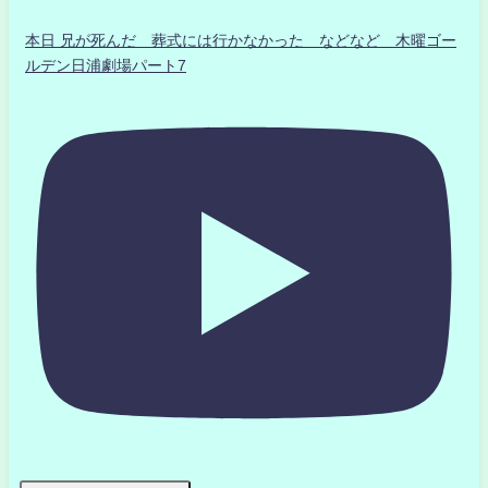
本日 兄が死んだ 葬式には行かなかった などなど 木曜ゴー
ルデン日浦劇場パート7