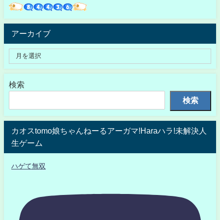
アーカイブ
検索
検索
カオスtomo娘ちゃんねーるアーガマ!Haraハラ!未解決人
生ゲーム
ハゲて無双