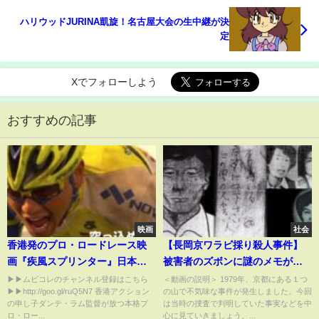
ハリウッドJURINA凱旋！名古屋大会の生中継が決
定
Xでフォローしよう
おすすめの記事
映画
社会
香港発のプロ・ロードレース映
【長岡京ワラビ採り殺人事件】
画『疾風スプリンター』日本版
被害者のズボンに謎のメモが残
予告編
されていた
▶▶ムビコレのチャンネル登録はこちら
＜動画の説明＞ 1979年、京都にある１つ
▶▶http://goo.gl/ruQ5N7 香港アクション
の山で不気味な事件が発生しました。今回
の申し子ダンテ・ラム監督が放つ本格プ
は当時の捜査で判明していた事実などを中
ロ・ロー...
心に見ていきましょう。...