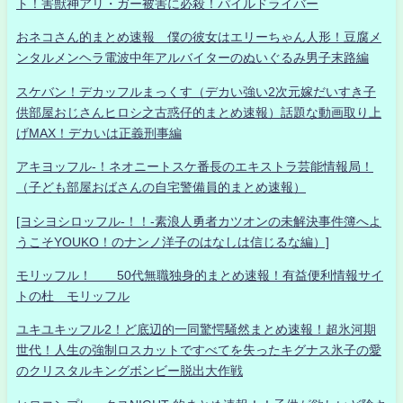
ト！害獣神アリ・ガー被害に必殺！パイルドライバー
おネコさん的まとめ速報 僕の彼女はエリーちゃん人形！豆腐メ
ンタルメンヘラ電波中年アルバイターのぬいぐるみ男子末路編
スケバン！デカッフルまっくす（デカい強い2次元嫁だいすき子
供部屋おじさんヒロシ之古惑仔的まとめ速報）話題な動画取り上
げMAX！デカいは正義刑事編
アキヨッフル-！ネオニートスケ番長のエキストラ芸能情報局！
（子ども部屋おばさんの自宅警備員的まとめ速報）
[ヨシヨシロッフル-！！-素浪人勇者カツオンの未解決事件簿へよ
うこそYOUKO！のナンノ洋子のはなしは信じるな編）]
モリッフル！ 50代無職独身的まとめ速報！有益便利情報サイ
トの杜 モリッフル
ユキユキッフル2！ど底辺的一同驚愕騒然まとめ速報！超氷河期
世代！人生の強制ロスカットですべてを失ったキグナス氷子の愛
のクリスタルキングボンビー脱出大作戦