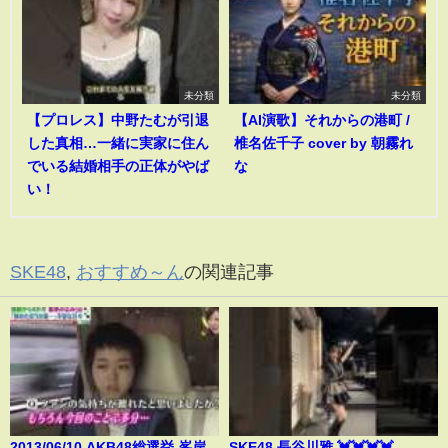
未分類
未分類
【プロレス】中野たむが引退
【AI演歌】それからの港町 /
した真相…一緒に実家に住ん
椎名佐千子 cover by 朝霧れ
でいる結婚相手の正体がやば
な
い！
SKE48
,
おすすめ～ん
の関連記事
2013/06/10 AKB48総選挙 峯岸
SKE48 長谷川雅 💓💓💓💓