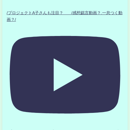
/プロジェクトA子さんも注目？ /感想戯言動画？.一息つく動
画？/