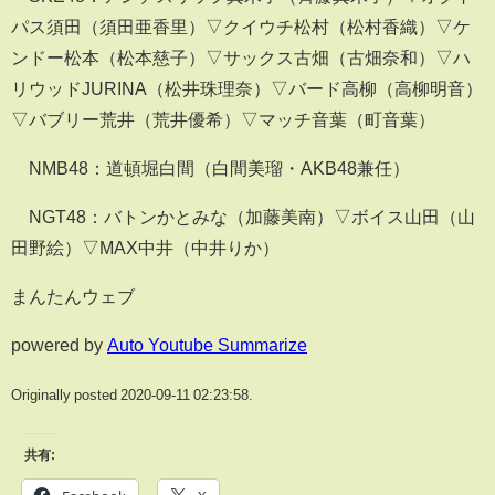
パス須田（須田亜香里）▽クイウチ松村（松村香織）▽ケ
ンドー松本（松本慈子）▽サックス古畑（古畑奈和）▽ハ
リウッドJURINA（松井珠理奈）▽バード高柳（高柳明音）
▽バブリー荒井（荒井優希）▽マッチ音葉（町音葉）
NMB48：道頓堀白間（白間美瑠・AKB48兼任）
NGT48：バトンかとみな（加藤美南）▽ボイス山田（山
田野絵）▽MAX中井（中井りか）
まんたんウェブ
powered by
Auto Youtube Summarize
Originally posted 2020-09-11 02:23:58.
共有: