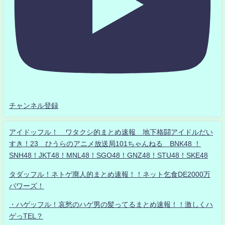
チャンネル登録
アイドッフル！ ワタクシ的まとめ速報 地下格闘アイドルだい
すき！23 ひうらのアニメ放送局101ちゃんねる BNK48 ！
SNH48！JKT48！MNL48！SGO48！GNZ48！STU48！SKE48
タダッフル！ネトゲ廃人的まとめ速報！！ネット乞食DE2000万
パワーズ！
・ハゲッフル！哀愁のハゲ男の髪ってるまとめ速報！！激しくハ
ゲっTEL？