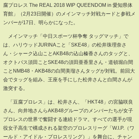
腐プロレス The REAL 2018 WIP QUEENDOM in 愛知県体
育館」（2月23日開催）のメインマッチ対戦カードと参戦メ
ンバーが17日、明らかになった。
メインマッチ「中日スポーツ杯争奪 タッグマッチ」で
は、ハリウッドJURINAこと「SKE48」の松井珠理奈さ
ん・シャーク込山ことAKB48の込山榛香さんのタッグと、
オクトパス須田ことSKE48の須田亜香里さん・道頓堀白間
ことNMB48・AKB48の白間美瑠さんタッグが対戦。前回大
会でタッグを組み、王座を手にした松井さんと白間さんが
激突する。
「豆腐プロレス」は、松井さん、「HKT48」の宮脇咲良
さん、向井地さんらAKB48グループのメンバーたちが女子
プロレスの世界で奮闘する連続ドラマ。すべての選手が現
役女子高生で構成される架空のプロレスリーグ「W.I.P.（ワ
ールド・アイドル・プロレスリング）」を舞台に、チャン