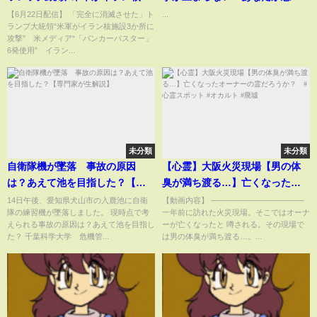
設3か所に攻撃”／石破総理「邦
女子プロレスの顔は誰ですか？#
【6月22日配信】 「完全に消滅させた」ト
...
ランプ大統領“米軍がイラン核施設3か所に
人の安全確保に向けた万全の措
プロレス #スターダム #上谷沙弥
攻撃” 米メディア“「バンカーバスター」
置を講じるよう指示」／緊張続
#女子プロレス
6発使用” イラン...
く中東情勢【関連ニュースまと
め】
未分類
未分類
自衛隊機が墜落 事故の原因
【心霊】大阪火災現場【男の体
は？あえて池を目指した？【専
臭が満ち渡る…】亡くなったオ
門家が生解説】
ーナーの霊だろうか？ #心霊ス
14日午後、愛知県犬山市の入鹿池に自衛
【動画内容】 ――――――――――――
隊の練習機が墜落しました。 現時点で考
一年前に訪れた火災現場。そこではオーナ
ポット #オカルト #廃墟
えられる事故の原因は？あえて池を目指し
ーが亡くなったと 噂される。その現場で
た？ 千葉科学大学 危機管...
は男の体臭が満ち渡る…。...