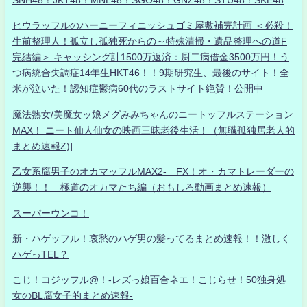
SNH48！JKT48！MNL48！SGO48！GNZ48！STU48！SKE48
ヒウラッフルのハーニーフィニッシュゴミ屋敷補完計画 ＜必殺！
生前整理人！孤立し孤独死からの～特殊清掃・遺品整理への道F
完結編＞ キャッシング計1500万返済：厨二病借金3500万円！う
つ病統合失調症14年生HKT46！！9期研究生、最後のサイト！全
米が泣いた！認知症鬱病60代のラストサイト絶賛！公開中
魔法熟女/美魔女ッ娘メグみみちゃんのニートッフルステーション
MAX！ ニート仙人仙女の映画三昧老後生活！（無職孤独居老人的
まとめ速報Z)]
乙女系腐男子のオカマッフルMAX2- FX！オ・カマトレーダーの
逆襲！！ 極道のオカマたち編（おもしろ動画まとめ速報）
スーパーウンコ！
新・ハゲッフル！哀愁のハゲ男の髪ってるまとめ速報！！激しく
ハゲっTEL？
こじ！コジッフル@！-レズっ娘百合ネエ！こじらせ！50独身処
女のBL腐女子的まとめ速報-