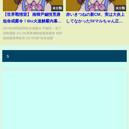
未分類
未分類
【世界戰情室】 南韓尹錫悅荒唐
赤いきつねの新CM、実は大炎上
短命戒嚴令！6hr火速解嚴內幕曝
してなかった‼︎#マルちゃん正麺
EP9 字幕｜洪培翔
#赤いきつね #炎上
(00:00)南韓超鬧短命戒嚴令 尹錫悅：為了
...
拯救國家 (01:34)軍隊攜槍破窗衝國會 南韓
@newscloudworld 6시간 만에
議場爆推擠衝突 (02:59)韓"短命戒嚴" ...
해제된 '비상 계엄'
s