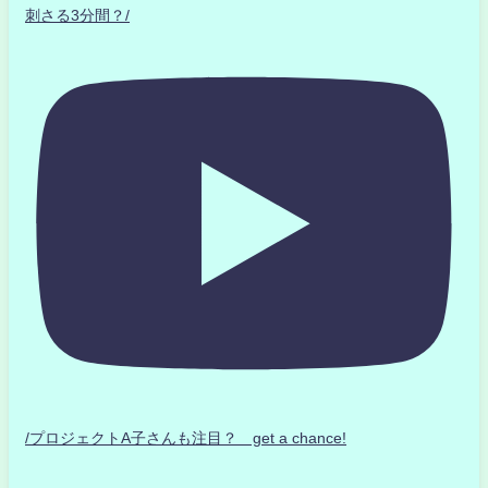
刺さる3分間？/
/プロジェクトA子さんも注目？ get a chance!