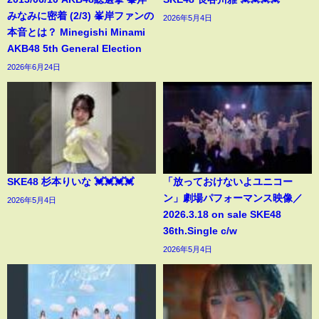
みなみに密着 (2/3) 峯岸ファンの
2026年5月4日
本音とは？ Minegishi Minami
AKB48 5th General Election
2026年6月24日
SKE48 杉本りいな 💓💓💓💓
「放っておけないよユニコー
ン」劇場パフォーマンス映像／
2026年5月4日
2026.3.18 on sale SKE48
36th.Single c/w
2026年5月4日