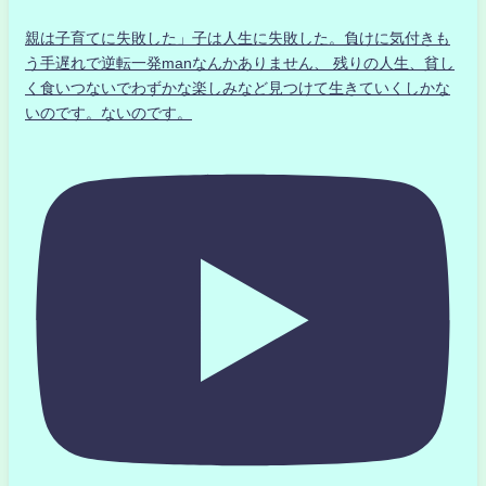
親は子育てに失敗した」子は人生に失敗した。負けに気付きも
う手遅れで逆転一発manなんかありません、 残りの人生、貧し
く食いつないでわずかな楽しみなど見つけて生きていくしかな
いのです。ないのです。