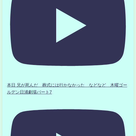
本日 兄が死んだ 葬式には行かなかった などなど 木曜ゴー
ルデン日浦劇場パート7