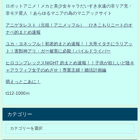
ロボットアニメ！メカと美少女キャラだいすき永遠の非リア充・
非モテ星人 ！あらゆるマニアの為のマニアックサイト
アニゲタレスト（元祖！アニメッフル） ひきこもりニートのオ
ナベ的まとめ速報
ユカ・ヨネッフル！初老的まとめ速報！！大帝イタチにラリアッ
ト！害獣神アリ・ガー被害に必殺！パイルドライバー
ヒロコンプレックスNIGHT 的まとめ速報！！子供が欲しいど陰キ
ャアラフィフ女子のめざせ！専業主婦！婚活計画編
萌えっとこあに！
t112-1000ｍ
カテゴリー