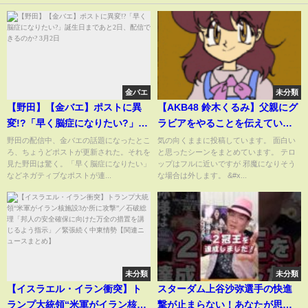
金バエ
未分類
【野田】【金バエ】ポストに異
【AKB48 鈴木くるみ】父親にグ
変!?「早く脳症になりたい?」誕
ラビアをやることを伝えていな
生日まであと2日、配信できるの
かった結果...
野田の配信中、金バエの話題になったとこ
気の向くままに投稿しています。 面白い
ろ、ちょうどポストが更新された。それを
と思ったシーンをまとめています。 テロ
か? 3月2日
見た野田は驚く。「早く脳症になりたい」
ップはフルに近いですが 邪魔になりそう
などネガティブなポストが連...
な場合は外します。 &#x...
未分類
未分類
【イスラエル・イラン衝突】ト
スターダム上谷沙弥選手の快進
ランプ大統領“米軍がイラン核施
撃が止まらない！あなたが思う