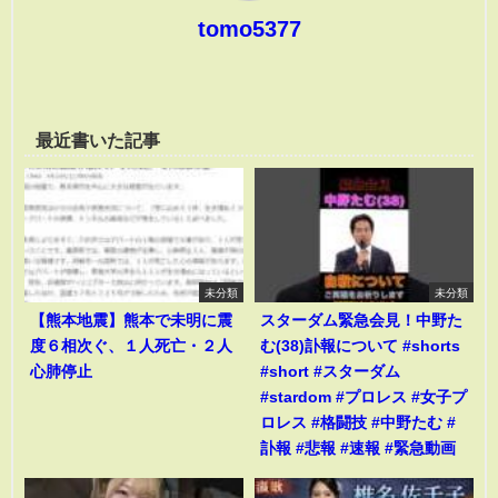
tomo5377
最近書いた記事
未分類
未分類
【熊本地震】熊本で未明に震
スターダム緊急会見！中野た
度６相次ぐ、１人死亡・２人
む(38)訃報について #shorts
心肺停止
#short #スターダム
#stardom #プロレス #女子プ
ロレス #格闘技 #中野たむ #
訃報 #悲報 #速報 #緊急動画