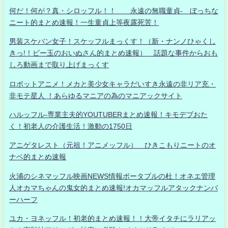
何だ！何が？真・シロッフル！！ 永遠の無職童貞- ぼっちな
ニート的まとめ速報！一生童貞上等夜露死苦！
男装スケバン女子！スケッフルまっくす！（新・ナンノひゃくし
きっ!！ビー玉のおいぬさん的まとめ速報） 話題な事件からおも
しろ動画まで取り上げまっくす
ロボットアニメ！メカと美少女キャラだいすき永遠の非リア充・
非モテ星人 ！あらゆるマニアの為のマニアックサイト
ハルッフル-専業主夫的YOUTUBERまとめ速報！キモデブおた
く！初老人の介護生活！激動の1750日
アニゲタレスト（元祖！アニメッフル） ひきこもりニートのオ
ナベ的まとめ速報
火浦のシネマッフル映画NEWS情報ポータブルの杜！オネエ管理
人オカマちゃんの鬼女的まとめ速報!オカマッフルアタックナンバ
ーハーフ
ユカ・ヨネッフル！初老的まとめ速報！！大帝イタチにラリアッ