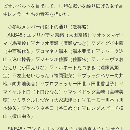
ピオンベルトを目指して、し烈な戦いを繰り広げる女子高
生レスラーたちの青春を描いた。
◇参戦メンバーは以下の通り（敬称略）
AKB48：エブリバディ奈緒（太田奈緒）▽オッタマゲ・
マ（馬嘉伶）▽カツオ廣瀬（廣瀬なつき）▽グイグイ中西
（中西智代梨）▽コマネチ湯本（湯本亜美）▽シャーク込
山（込山榛香）▽ジャンボ佐藤（佐藤朱）▽ディーヴァお
だえり（小田えりな）▽トルネードたつまき（達家真姫
宝）▽左上せいちゃん（福岡聖菜）▽ブラックベリー向井
地（向井地美音）▽プロフェッサー田北（田北香世子）▽
マイケル下口（下口ひなな）▽マッドドッグ宮崎（宮崎美
穂）▽ミラクルしづか（大家志津香）▽モーモー川本（川
本紗矢）▽ヤバクネ谷口（谷口めぐ）▽ロングスピーチ横
山（横山由依）
SKE48：アンチスリップ真木子（斉藤真木子）▽オクト