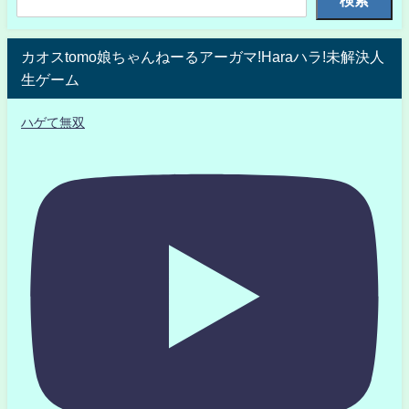
検索
カオスtomo娘ちゃんねーるアーガマ!Haraハラ!未解決人
生ゲーム
ハゲて無双