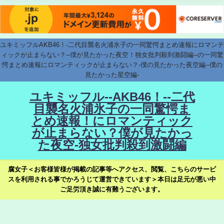
ユキミッフルAKB46！-二代目襲名火浦氷子の一同驚愕まとめ速報にロマンテ
ィックが止まらない？--僕が見たかった夜空！独女批判殺到激闘編--の一同驚
愕まとめ速報にロマンティックが止まらない？-僕の見たかった夜空編--僕の
見たかった星空編-
ユキミッフル--AKB46！--二代
目襲名火浦氷子の一同驚愕ま
とめ速報！にロマンティック
が止まらない？僕が見たかっ
た夜空-独女批判殺到激闘編
腐女子＜お客様皆様が掲載の記事等へアクセス、閲覧、こちらのサービ
スを利用される事でかろうじて運営できています＞本日は足元が悪い中
ご足労頂き誠に有難うございます。