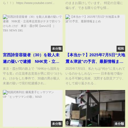
ら！！） https://www.youtube.com/...
のままお届けしています。 特定の立場に
偏らず、できる限り公平な情...
未分類
昭和
宮西詩音容疑者（30）を殺人未
【本当か？】2025年7月5日“大地
遂の疑いで逮捕 NHK党・立花
震＆津波”の予言、最新情報まと
孝志党首がナタで切りつけら
め
東京・霞が関の路上で『NHKから国民を
2025年7月5日、私たちは“何か”に見られて
守る党』の立花孝志党首が男に切りつけら
いるのかもしれない―― 日本各地で囁か
れ けが 東京・霞が関
れ、けがをした事件で、30歳の男が殺人
れる不可解な兆候、沈黙する防災アプリ、
【news23】｜TBS NEWS DIG
未遂の疑いで現行犯逮捕され...
そして繰り返される...
未分類
未分類