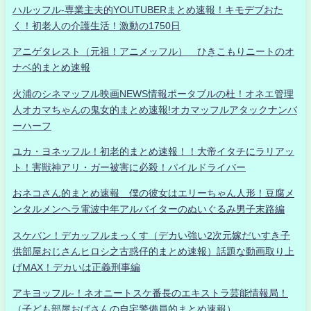
ハルッフル-専業主夫的YOUTUBERまとめ速報！キモデブおた
く！初老人の介護生活！激動の1750日
アニゲタレスト（元祖！アニメッフル） ひきこもりニートのオ
ナベ的まとめ速報
火浦のシネマッフル映画NEWS情報ポータブルの杜！オネエ管理
人オカマちゃんの鬼女的まとめ速報!オカマッフルアタックナンバ
ーハーフ
ユカ・ヨネッフル！初老的まとめ速報！！大帝イタチにラリアッ
ト！害獣神アリ・ガー被害に必殺！パイルドライバー
おネコさん的まとめ速報 僕の彼女はエリーちゃん人形！豆腐メ
ンタルメンヘラ電波中年アルバイターのぬいぐるみ男子末路編
スケバン！デカッフルまっくす（デカい強い2次元嫁だいすき子
供部屋おじさんヒロシ之古惑仔的まとめ速報）話題な動画取り上
げMAX！デカいは正義刑事編
アキヨッフル-！ネオニートスケ番長のエキストラ芸能情報局！
（子ども部屋おばさんの自宅警備員的まとめ速報）