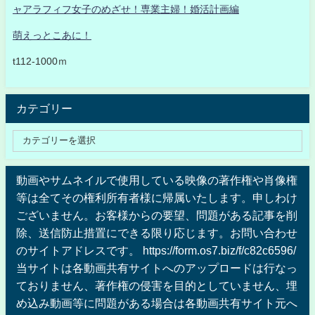
ャアラフィフ女子のめざせ！専業主婦！婚活計画編
萌えっとこあに！
t112-1000ｍ
カテゴリー
動画やサムネイルで使用している映像の著作権や肖像権
等は全てその権利所有者様に帰属いたします。申しわけ
ございません。お客様からの要望、問題がある記事を削
除、送信防止措置にできる限り応じます。お問い合わせ
のサイトアドレスです。 https://form.os7.biz/f/c82c6596/
当サイトは各動画共有サイトへのアップロードは行なっ
ておりません、著作権の侵害を目的としていません、埋
め込み動画等に問題がある場合は各動画共有サイト元へ