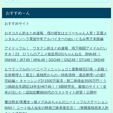
おすすめ～ん
おすすめサイト
おネコさん的まとめ速報 僕の彼女はエリーちゃん人形！豆腐メ
ンタルメンヘラ電波中年アルバイターのぬいぐるみ男子末路編
アイドッフル！ ワタクシ的まとめ速報 地下格闘アイドルだい
すき！23 ひうらのアニメ放送局101ちゃんねる BNK48 ！
SNH48！JKT48！MNL48！SGO48！GNZ48！STU48！SKE48
ヒウラッフルのハーニーフィニッシュゴミ屋敷補完計画 ＜必殺！
生前整理人！孤立し孤独死からの～特殊清掃・遺品整理への道F
完結編＞ キャッシング計1500万返済：厨二病借金3500万円！う
つ病統合失調症14年生HKT46！！9期研究生、最後のサイト！全
米が泣いた！認知症鬱病60代のラストサイト絶賛！公開中
魔法熟女/美魔女ッ娘メグみみちゃんのニートッフルステーション
MAX！ ニート仙人仙女の映画三昧老後生活！（無職孤独居老人的