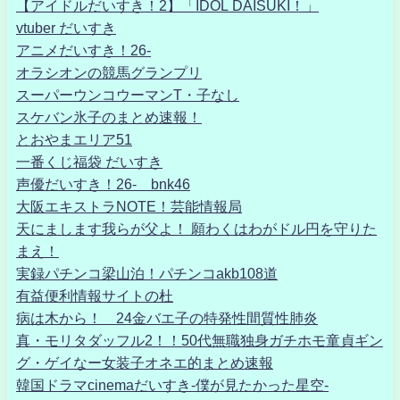
【アイドルだいすき！2】「IDOL DAISUKI！」
vtuber だいすき
アニメだいすき！26-
オラシオンの競馬グランプリ
スーパーウンコウーマンT・子なし
スケバン氷子のまとめ速報！
とおやまエリア51
一番くじ福袋 だいすき
声優だいすき！26- bnk46
大阪エキストラNOTE！芸能情報局
天にまします我らが父よ！ 願わくはわがドル円を守りた
まえ！
実録パチンコ梁山泊！パチンコakb108道
有益便利情報サイトの杜
病は木から！ 24金バエ子の特発性間質性肺炎
真・モリタダッフル2！！50代無職独身ガチホモ童貞ギン
グ・ゲイなー女装子オネエ的まとめ速報
韓国ドラマcinemaだいすき-僕が見たかった星空-