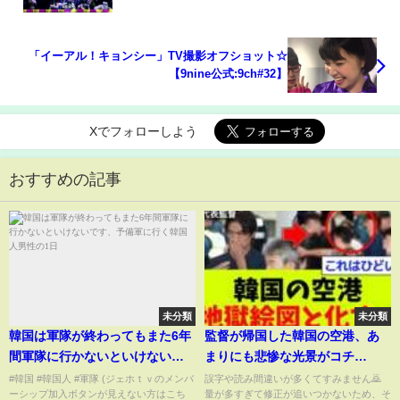
「イーアル！キョンシー」TV撮影オフショット☆
【9nine公式:9ch#32】
Xでフォローしよう
おすすめの記事
未分類
未分類
韓国は軍隊が終わってもまた6年
監督が帰国した韓国の空港、あ
間軍隊に行かないといけないで
まりにも悲惨な光景がコチ
す、予備軍に行く韓国人男性の1
ラ、、、
#韓国 #韓国人 #軍隊 (ジェホｔｖのメンバ
誤字や読み間違いが多くてすみません🙇
ーシップ加入ボタンが見えない方はこち
量が多すぎて修正が追いつかないため、そ
日