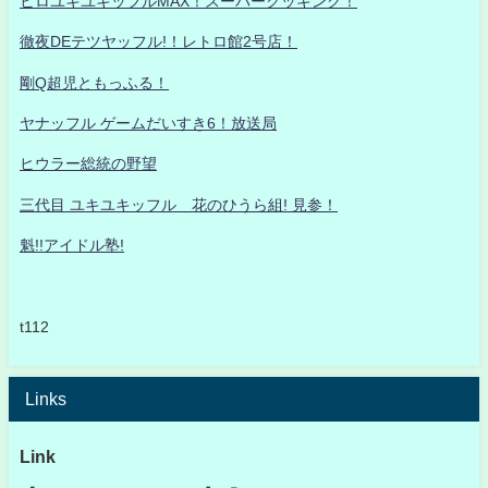
ヒロユキユキッフルMAX！スーパークッキング！
徹夜DEテツヤッフル!！レトロ館2号店！
剛Q超児ともっふる！
ヤナッフル ゲームだいすき6！放送局
ヒウラー総統の野望
三代目 ユキユキッフル 花のひうら組! 見参！
魁!!アイドル塾!
t112
Links
Link