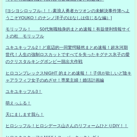
[ヨシヨシロッフル-！！-素浪人勇者カツオンの未解決事件簿へよ
うこそYOUKO！のナンノ洋子のはなしは信じるな編）]
モリッフル！ 50代無職独身的まとめ速報！有益便利情報サイ
トの杜 モリッフル
ユキユキッフル2！ど底辺的一同驚愕騒然まとめ速報！超氷河期
世代！人生の強制ロスカットですべてを失ったキグナス氷子の愛
のクリスタルキングボンビー脱出大作戦
ヒロコンプレックスNIGHT 的まとめ速報！！子供が欲しいど陰キ
ャアラフィフ女子のめざせ！専業主婦！婚活計画編
ユキユキッフル3！
萌えっふる！
天にまします我ら！
ヒロシッフル！ヒロシデース山さんのリフォームひとりDIY！！