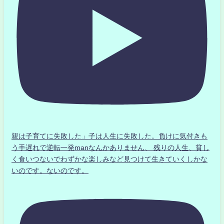
親は子育てに失敗した」子は人生に失敗した。負けに気付きも
う手遅れで逆転一発manなんかありません、 残りの人生、貧し
く食いつないでわずかな楽しみなど見つけて生きていくしかな
いのです。ないのです。