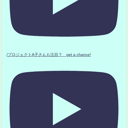
/プロジェクトA子さんも注目？ get a chance!