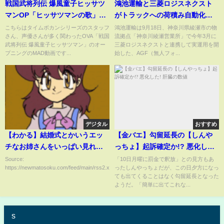
戦国武将列伝 爆風童子ヒッサツ
鴻池運輸と三菱ロジスネクスト
マンOP「ヒッサツマンの歌」
がトラックへの荷積み自動化シ
MAD
ステムを公開
こちらはタイムボカンシリーズのスタッフ
鴻池運輸は9月18日、神奈川県綾瀬市の物
さん、声優さんが多く関わったOVA「戦国
流拠点「神奈川綾瀬営業所」で今年3月に
武将列伝 爆風童子ヒッサツマン」のオー
三菱ロジスネクストと連携して実運用を開
プニングのMAD動画です...
始した、AGF（無人フォ...
デジタル
おすすめ
【わかる】結婚式とかいうエッ
【金バエ】勾留延長の【しんや
チなお姉さんをいっぱい見れる
っちょ】起訴確定か!? 悪化した!
神イベントｗｗｗｗｗｗ
肝臓の数値
Source:
「10日月曜に罰金で釈放」との見方もあ
https://newmatosoku.com/feed/main/rss2.xml...
ったしんやっちょだが、この日夕方になっ
ても出てくることはなく勾留延長となった
ようだ。「簡単に出てこれな...
s