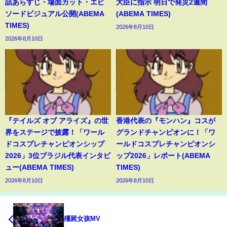
話あらすじ・場面カット・エピ
大臣に指示 明日で発災2週間
ソードビジュアル公開(ABEMA
(ABEMA TIMES)
TIMES)
2026年8月10日
2026年8月10日
『テイルズ オブ アライズ』の世
香港代表の『モンハン』コスが
界をステージで披露！「ワール
グランドチャンピオンに！「ワ
ドコスプレチャンピオンシップ
ールドコスプレチャンピオンシ
2026」3位ブラジル代表インタビ
ップ2026」レポート(ABEMA
ュー(ABEMA TIMES)
TIMES)
2026年8月10日
2026年8月10日
殭屍女孩MV