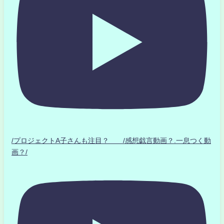
/プロジェクトA子さんも注目？ /感想戯言動画？.一息つく動
画？/