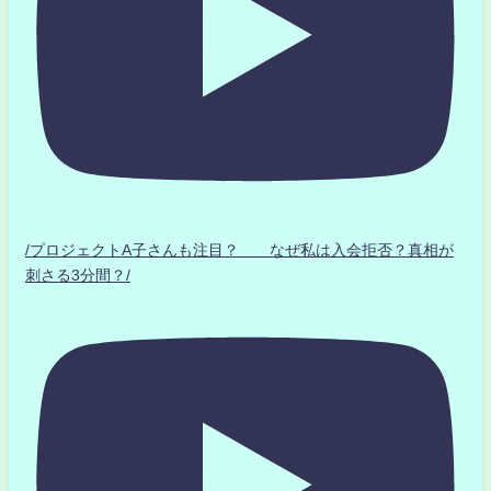
/プロジェクトA子さんも注目？ なぜ私は入会拒否？真相が
刺さる3分間？/