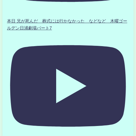
本日 兄が死んだ 葬式には行かなかった などなど 木曜ゴー
ルデン日浦劇場パート7