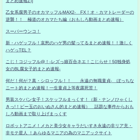
まとめ速報Z)]
乙女系腐男子のオカマッフルMAX2- FX！オ・カマトレーダーの
逆襲！！ 極道のオカマたち編（おもしろ動画まとめ速報）
スーパーウンコ！
新・ハゲッフル！哀愁のハゲ男の髪ってるまとめ速報！！激しく
ハゲっTEL？
こじ！コジッフル@！-レズっ娘百合ネエ！こじらせ！50独身処
女のBL腐女子的まとめ速報-
何だ！何が？真・シロッフル！！ 永遠の無職童貞- ぼっちな
ニート的まとめ速報！一生童貞上等夜露死苦！
男装スケバン女子！スケッフルまっくす！（新・ナンノひゃくし
きっ!！ビー玉のおいぬさん的まとめ速報） 話題な事件からおも
しろ動画まで取り上げまっくす
ロボットアニメ！メカと美少女キャラだいすき永遠の非リア充・
非モテ星人 ！あらゆるマニアの為のマニアックサイト