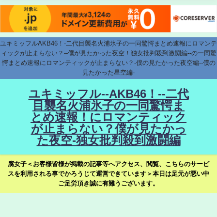
ユキミッフルAKB46！-二代目襲名火浦氷子の一同驚愕まとめ速報にロマンテ
ィックが止まらない？--僕が見たかった夜空！独女批判殺到激闘編--の一同驚
愕まとめ速報にロマンティックが止まらない？-僕の見たかった夜空編--僕の
見たかった星空編-
ユキミッフル--AKB46！--二代
目襲名火浦氷子の一同驚愕ま
とめ速報！にロマンティック
が止まらない？僕が見たかっ
た夜空-独女批判殺到激闘編
腐女子＜お客様皆様が掲載の記事等へアクセス、閲覧、こちらのサービ
スを利用される事でかろうじて運営できています＞本日は足元が悪い中
ご足労頂き誠に有難うございます。