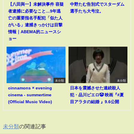
【八田與一】未解決事件 容疑
中野たむ告別式でスターダム
者逮捕に必要なこと…9年逃
選手たち大号泣。
亡の重要指名手配犯「似た人
がいる」逮捕きっかけは目撃
情報｜ABEMA的ニュースシ
ョー
未分類
未分類
cinnamons × evening
日本を震撼させた連続殺人
cinema - summertime
犯・品川ピエロ🤡 映画『#夏
(Official Music Video)
目アラタの結婚 』9.6公開
未分類
の関連記事