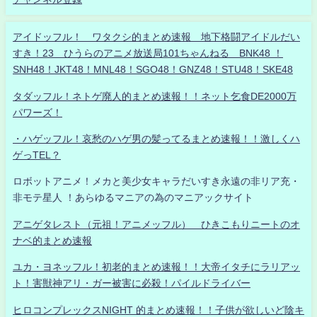
アイドッフル！ ワタクシ的まとめ速報 地下格闘アイドルだい
すき！23 ひうらのアニメ放送局101ちゃんねる BNK48 ！
SNH48！JKT48！MNL48！SGO48！GNZ48！STU48！SKE48
タダッフル！ネトゲ廃人的まとめ速報！！ネット乞食DE2000万
パワーズ！
・ハゲッフル！哀愁のハゲ男の髪ってるまとめ速報！！激しくハ
ゲっTEL？
ロボットアニメ！メカと美少女キャラだいすき永遠の非リア充・
非モテ星人 ！あらゆるマニアの為のマニアックサイト
アニゲタレスト（元祖！アニメッフル） ひきこもりニートのオ
ナベ的まとめ速報
ユカ・ヨネッフル！初老的まとめ速報！！大帝イタチにラリアッ
ト！害獣神アリ・ガー被害に必殺！パイルドライバー
ヒロコンプレックスNIGHT 的まとめ速報！！子供が欲しいど陰キ