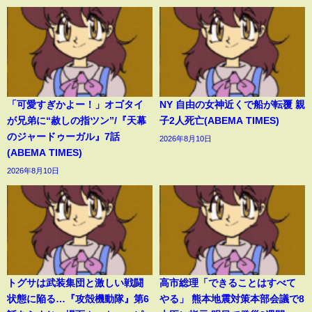
「可愛すぎかよー！」オゴタイ
NY 自由の女神近くで船が転覆 親
が兄弟に“赦しの指ツン”/『天幕
子2人死亡(ABEMA TIMES)
のジャードゥーガル』7話
2026年8月10日
(ABEMA TIMES)
2026年8月10日
トグサは武装集団と激しい戦闘
高市総理「できることはすべて
状態に陥る…『攻殻機動隊』第6
やる」 熊本地震対策本部会議で8