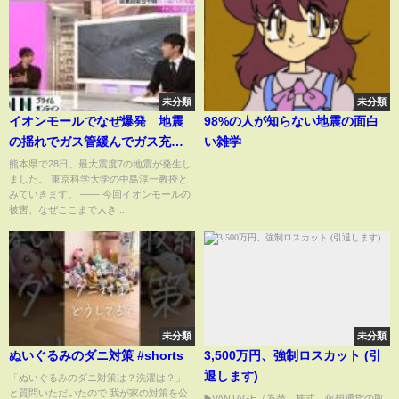
未分類
未分類
イオンモールでなぜ爆発 地震
98%の人が知らない地震の面白
の揺れでガス管緩んでガス充満
い雑学
した可能性も【熊本地震】
熊本県で28日、最大震度7の地震が発生し
...
ました。 東京科学大学の中島淳一教授と
（2026年07月29日）
みていきます。 ―― 今回イオンモールの
被害、なぜここまで大き...
未分類
未分類
ぬいぐるみのダニ対策 #shorts
3,500万円、強制ロスカット (引
退します)
「ぬいぐるみのダニ対策は？洗濯は？」
と質問いただいたので 我が家の対策を公
▶️VANTAGE（為替、株式、仮想通貨の取