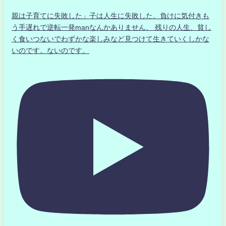
親は子育てに失敗した」子は人生に失敗した。負けに気付きも
う手遅れで逆転一発manなんかありません、 残りの人生、貧し
く食いつないでわずかな楽しみなど見つけて生きていくしかな
いのです。ないのです。