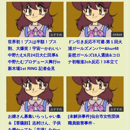
おすすめ
AKB48
世界初！ブスは半額！ブス
ドン引き反応不可避-第１回火
割、大爆笑！宇宙一かわいい
浦ガールズメンバー&hur48
中野たむ6月24日大仁田厚&
妄想ガールズ18人選抜&コロ
中野たむプロデュース興行in
ナ初報道2ch反応！3本立て
新木場1st RING 記者会見
おすすめ
おすすめ
お婿さん募集いらっしゃい集
[未解決事件]仙台市女性団体
＆【菩薩顔】志村けん、子供
職員殺害事件 -
を授かってた「共演したかっ