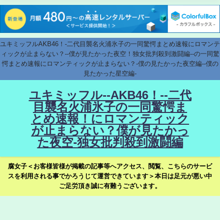
ユキミッフルAKB46！-二代目襲名火浦氷子の一同驚愕まとめ速報にロマンテ
ィックが止まらない？--僕が見たかった夜空！独女批判殺到激闘編--の一同驚
愕まとめ速報にロマンティックが止まらない？-僕の見たかった夜空編--僕の
見たかった星空編-
ユキミッフル--AKB46！--二代
目襲名火浦氷子の一同驚愕ま
とめ速報！にロマンティック
が止まらない？僕が見たかっ
た夜空-独女批判殺到激闘編
腐女子＜お客様皆様が掲載の記事等へアクセス、閲覧、こちらのサービ
スを利用される事でかろうじて運営できています＞本日は足元が悪い中
ご足労頂き誠に有難うございます。