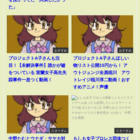
た」
おすすめ
おすすめ
プロジェクトA子さんも注
プロジェクトA子さんほしい
目！【未解決事件】誰かが嘘
物リスト公開15円から！ ア
をついている 室蘭女子高生失
ウトジュンジ全員稲川 アウ
踪事件一息つく動画！
トレイジ稲川淳二動画！おす
すめアニメ！声優
スターダム
スターダム
中野たむとウナギ・サヤカ対
もしも女子プロレス団体つく