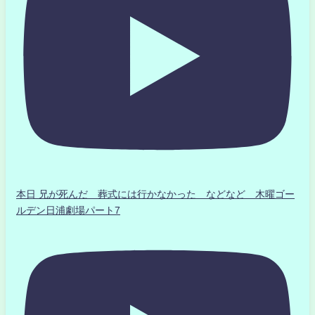
本日 兄が死んだ 葬式には行かなかった などなど 木曜ゴー
ルデン日浦劇場パート7