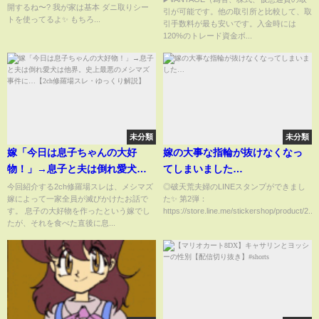
開するね〜? 我が家は基本 ダニ取りシー
引が可能です。他の取引所と比較して、取
トを使ってるよ✨ もちろ...
引手数料が最も安いです。入金時には
120%のトレード資金ボ...
未分類
未分類
嫁「今日は息子ちゃんの大好
嫁の大事な指輪が抜けなくなっ
物！」→息子と夫は倒れ愛犬は
てしまいました…
他界。史上最悪のメシマズ事件
今回紹介する2ch修羅場スレは、メシマズ
◎破天荒夫婦のLINEスタンプができまし
嫁によって一家全員が滅びかけたお話で
た✨ 第2弾：
に…【2ch修羅場スレ・ゆっくり
す。 息子の大好物を作ったという嫁でし
https://store.line.me/stickershop/product/2...
解説】
たが、それを食べた直後に息...