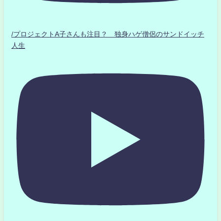
/プロジェクトA子さんも注目？ 独身ハゲ僧侶のサンドイッチ
人生