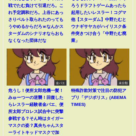
戦でたむ負けて引退だろ。こ
ろうドラフトゲームあったら
れ予定調和だろ。上谷にあっ
起用したいレスラー！コグマ
さりベルト取られたのっても
他【スターダム】中野たむと
うやめるからだろｗなんかス
ウナギサヤカがハイリスク条
ターダムのシナリオならおも
件突きつけ合う「中野たむ廃
なくなった団体だな
業」
金バエ
未分類
危うし！便所太郎危機一髪！
特殊詐欺対策で注目の防犯ア
みゅーつーの逆襲！回復した
プリ「デジポリス」(ABEMA
らレスラー経験者金バエ、便
TIMES)
所太郎プロレス試合中に突撃
参戦する？そん時はタイガー
マスクの姿？真央ちゃんスタ
ーライトキッドマスクで加