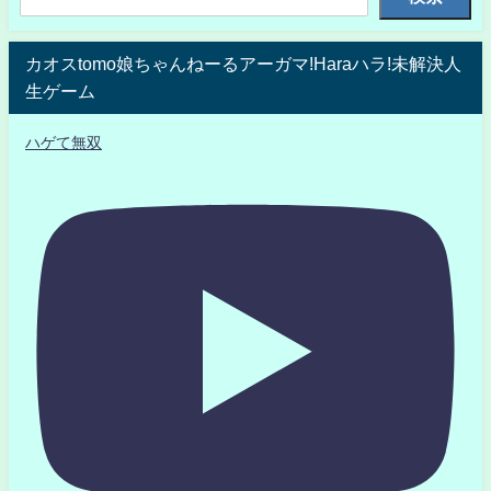
カオスtomo娘ちゃんねーるアーガマ!Haraハラ!未解決人
生ゲーム
ハゲて無双