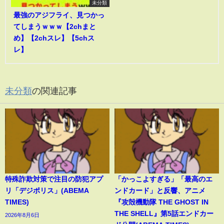
未分類
最強のアジフライ、見つかっ
てしまうｗｗｗ【2chまと
め】【2chスレ】【5chス
レ】
未分類
の関連記事
特殊詐欺対策で注目の防犯アプ
「かっこよすぎる」「最高のエ
リ「デジポリス」(ABEMA
ンドカード」と反響、アニメ
TIMES)
『攻殻機動隊 THE GHOST IN
THE SHELL』第5話エンドカー
2026年8月6日