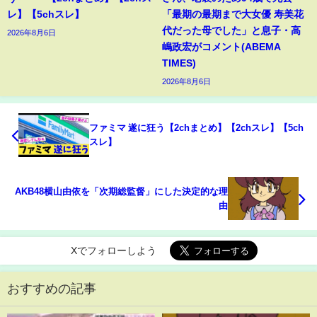
レ】【5chスレ】
「最期の最期まで大女優 寿美花
代だった母でした」と息子・高
2026年8月6日
嶋政宏がコメント(ABEMA
TIMES)
2026年8月6日
ファミマ 遂に狂う【2chまとめ】【2chスレ】【5ch
スレ】
AKB48横山由依を「次期総監督」にした決定的な理
由
Xでフォローしよう
おすすめの記事