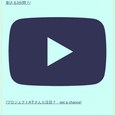
刺さる3分間？/
/プロジェクトA子さんも注目？ get a chance!