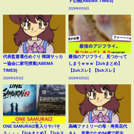
ド公開(ABEMA TIMES)
2026年8月6日
代表監督選任めぐり 韓国サッカ
最強のアジフライ、見つかって
ー協会に家宅捜索(ABEMA
しまうｗｗｗ【2chまとめ】
TIMES)
【2chスレ】【5chスレ】
2026年8月6日
2026年8月6日
ONE SAMURAI2客入りヤバそ
高嶋ファミリーの母・寿美花代
う・・・【2chまとめ】【2chス
さん、老衰のため94歳で死去