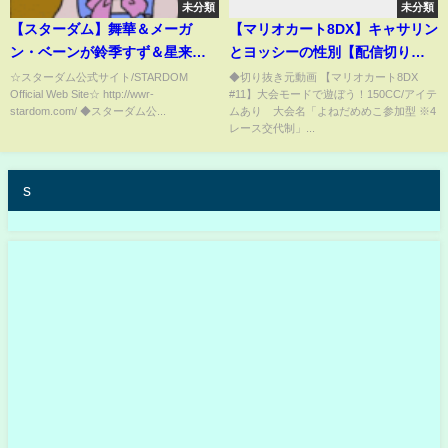
未分類
未分類
【スターダム】舞華＆メーガ
【マリオカート8DX】キャサリン
ン・ベーンが鈴季すず＆星来芽
とヨッシーの性別【配信切り抜
依を下し、タッグリーグ初優
き】#shorts
☆スターダム公式サイト/STARDOM
◆切り抜き元動画 【マリオカート8DX
Official Web Site☆ http://wwr-
#11】大会モードで遊ぼう！150CC/アイテ
勝！-11.12長岡大会-
stardom.com/ ◆スターダム公...
ムあり 大会名「よねだめめこ参加型 ※4
【STARDOM】
レース交代制」...
s