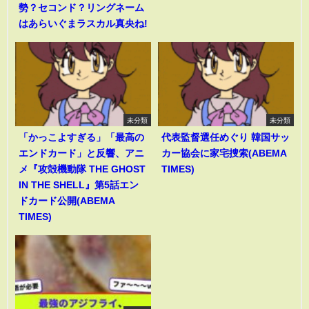
勢？セコンド？リングネーム
はあらいぐまラスカル真央ね!
未分類
未分類
「かっこよすぎる」「最高の
代表監督選任めぐり 韓国サッ
エンドカード」と反響、アニ
カー協会に家宅捜索(ABEMA
メ『攻殻機動隊 THE GHOST
TIMES)
IN THE SHELL』第5話エン
ドカード公開(ABEMA
TIMES)