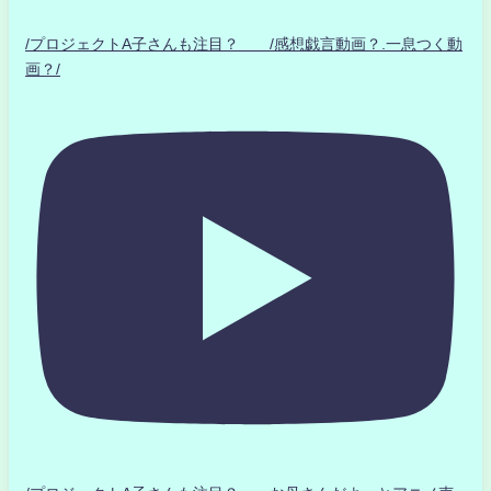
/プロジェクトA子さんも注目？ /感想戯言動画？.一息つく動
画？/