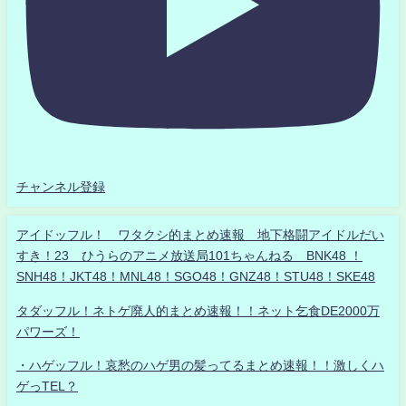
チャンネル登録
アイドッフル！ ワタクシ的まとめ速報 地下格闘アイドルだい
すき！23 ひうらのアニメ放送局101ちゃんねる BNK48 ！
SNH48！JKT48！MNL48！SGO48！GNZ48！STU48！SKE48
タダッフル！ネトゲ廃人的まとめ速報！！ネット乞食DE2000万
パワーズ！
・ハゲッフル！哀愁のハゲ男の髪ってるまとめ速報！！激しくハ
ゲっTEL？