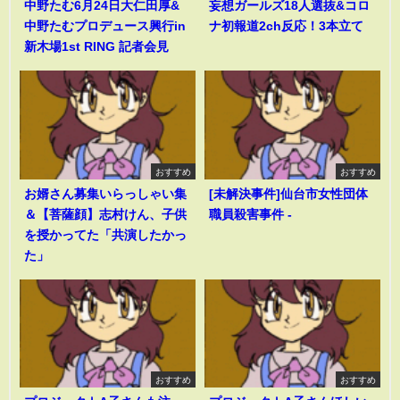
中野たむ6月24日大仁田厚&
妄想ガールズ18人選抜&コロ
中野たむプロデュース興行in
ナ初報道2ch反応！3本立て
新木場1st RING 記者会見
おすすめ
おすすめ
お婿さん募集いらっしゃい集
[未解決事件]仙台市女性団体
＆【菩薩顔】志村けん、子供
職員殺害事件 -
を授かってた「共演したかっ
た」
おすすめ
おすすめ