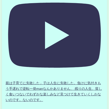
親は子育てに失敗した」子は人生に失敗した。負けに気付きも
う手遅れで逆転一発manなんかありません、 残りの人生、貧し
く食いつないでわずかな楽しみなど見つけて生きていくしかな
いのです。ないのです。