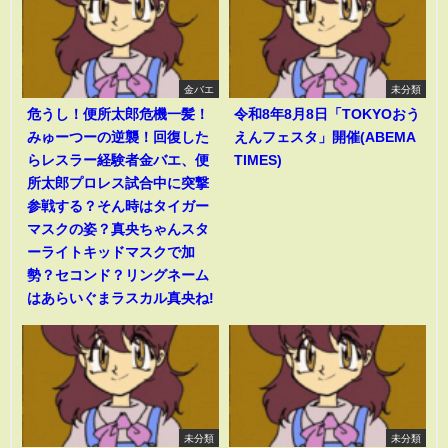
金バエ
未分類
危うし！便所太郎危機一髪！
令和8年8月8日「TOKYOおう
みゅーつーの逆襲！回復した
えんフェスタ」開催(ABEMA
らレスラー経験者金バエ、便
TIMES)
所太郎プロレス試合中に突撃
参戦する？そん時はタイガー
マスクの姿？真央ちゃんスタ
ーライトキッドマスクで加
勢？セコンド？リングネーム
はあらいぐまラスカル真央ね!
未分類
未分類