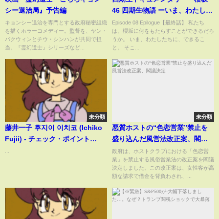
シー退治局』予告編
46 四期生物語 ーいま、わたした
ちだから、できることー』
キョンシー退治を専門とする政府秘密組織
Episode 08 Epilogue【最終話】 私たち
を描くホラーコメディー。監督を、ヤン・
は、櫻坂に何をもたらすことができるだろ
Episode 08 Epilogue【最終
パクウィンとチウ・シンハンが共同で担
うか。 いま、わたしたちに、できるこ
話】
当。『霊幻道士』シリーズなど...
と。 そこ...
未分類
未分類
藤井一子 후지이 이치코 (Ichiko
悪質ホストの“色恋営業”禁止を
Fujii) - チェック・ポイント
盛り込んだ風営法改正案、閣議
(Check Point) [Stereo] 1986
決定
...
政府は、ホストクラブにおける「色恋営
業」を禁止する風俗営業法の改正案を閣議
決定しました。この改正案は、女性客が高
額な請求で借金を背負わされ、...