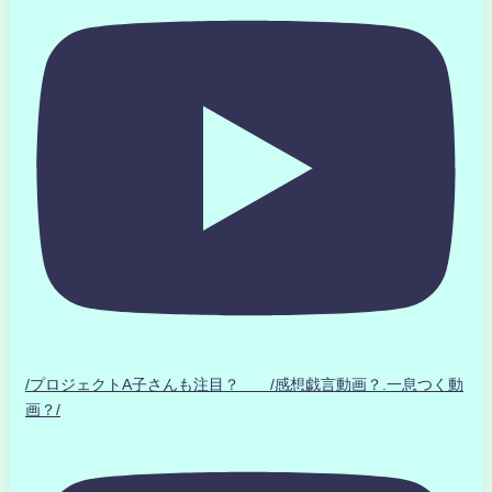
/プロジェクトA子さんも注目？ /感想戯言動画？.一息つく動
画？/