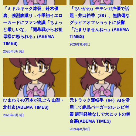
「ミドルキック炸裂」鈴木優
『ちいかわ』モモンガ声優で話
磨、強烈腹蹴り→今季初イエロ
題・井口裕香（38）、無防備な
ーカードにファン物議「ちょっ
グラビアオフショットに反響
と厳しいな」「開幕戦からお祖
「たまりませんねっ」(ABEMA
母様に怒られる」(ABEMA
TIMES)
TIMES)
2026年8月8日
2026年8月8日
ひまわり40万本が見ごろ 山梨・
元トラック運転手（64）AIを活
北杜市(ABEMA TIMES)
用して絶品バーガーのレシピ考
案 調理経験なしで大ヒットの舞
2026年8月8日
台裏(ABEMA TIMES)
2026年8月8日