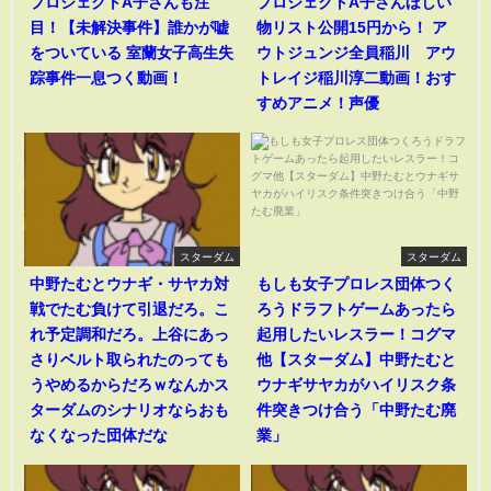
プロジェクトA子さんも注
プロジェクトA子さんほしい
目！【未解決事件】誰かが嘘
物リスト公開15円から！ ア
をついている 室蘭女子高生失
ウトジュンジ全員稲川 アウ
踪事件一息つく動画！
トレイジ稲川淳二動画！おす
すめアニメ！声優
スターダム
スターダム
中野たむとウナギ・サヤカ対
もしも女子プロレス団体つく
戦でたむ負けて引退だろ。こ
ろうドラフトゲームあったら
れ予定調和だろ。上谷にあっ
起用したいレスラー！コグマ
さりベルト取られたのっても
他【スターダム】中野たむと
うやめるからだろｗなんかス
ウナギサヤカがハイリスク条
ターダムのシナリオならおも
件突きつけ合う「中野たむ廃
なくなった団体だな
業」