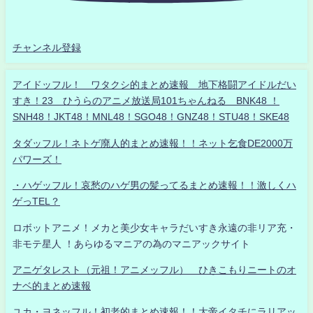
チャンネル登録
アイドッフル！ ワタクシ的まとめ速報 地下格闘アイドルだい
すき！23 ひうらのアニメ放送局101ちゃんねる BNK48 ！
SNH48！JKT48！MNL48！SGO48！GNZ48！STU48！SKE48
タダッフル！ネトゲ廃人的まとめ速報！！ネット乞食DE2000万
パワーズ！
・ハゲッフル！哀愁のハゲ男の髪ってるまとめ速報！！激しくハ
ゲっTEL？
ロボットアニメ！メカと美少女キャラだいすき永遠の非リア充・
非モテ星人 ！あらゆるマニアの為のマニアックサイト
アニゲタレスト（元祖！アニメッフル） ひきこもりニートのオ
ナベ的まとめ速報
ユカ・ヨネッフル！初老的まとめ速報！！大帝イタチにラリアッ