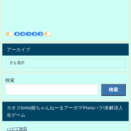
アーカイブ
検索
検索
カオスtomo娘ちゃんねーるアーガマ!Haraハラ!未解決人
生ゲーム
ハゲて無双