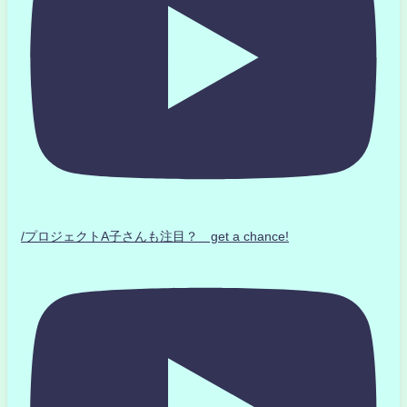
/プロジェクトA子さんも注目？ get a chance!