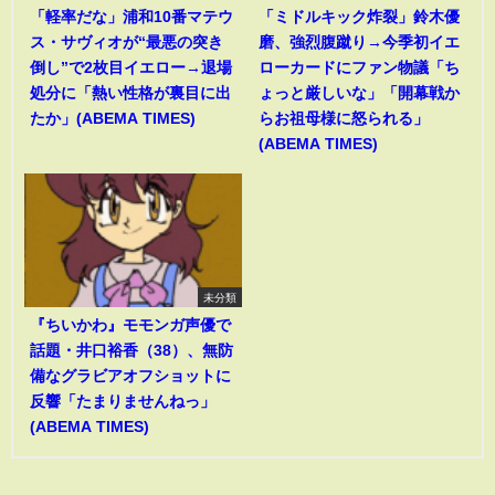
「軽率だな」浦和10番マテウ
「ミドルキック炸裂」鈴木優
ス・サヴィオが“最悪の突き
磨、強烈腹蹴り→今季初イエ
倒し”で2枚目イエロー→退場
ローカードにファン物議「ち
処分に「熱い性格が裏目に出
ょっと厳しいな」「開幕戦か
たか」(ABEMA TIMES)
らお祖母様に怒られる」
(ABEMA TIMES)
未分類
『ちいかわ』モモンガ声優で
話題・井口裕香（38）、無防
備なグラビアオフショットに
反響「たまりませんねっ」
(ABEMA TIMES)