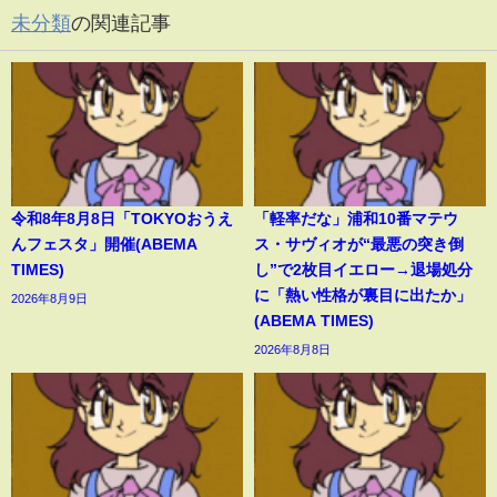
未分類
の関連記事
令和8年8月8日「TOKYOおうえ
「軽率だな」浦和10番マテウ
んフェスタ」開催(ABEMA
ス・サヴィオが“最悪の突き倒
TIMES)
し”で2枚目イエロー→退場処分
に「熱い性格が裏目に出たか」
2026年8月9日
(ABEMA TIMES)
2026年8月8日