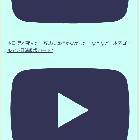
本日 兄が死んだ 葬式には行かなかった などなど 木曜ゴー
ルデン日浦劇場パート7