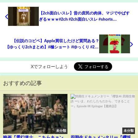
【2ch面白いスレ】昔の庶民の肉体、マジでやばす
ぎるｗｗｗ#2ch #2ch面白いスレ #shorts
#shortvideo #江戸時代 #2ちゃんねる #2chまとめ
#2ch名作スレ
【伝説のコピペ】Apple買収したけど質問ある？
【ゆっくり2chまとめ】#極ショート #ゆっくり #2ch
#2ちゃんねる #5ch #5ちゃんねる #ソト劇
Xでフォローしよう
おすすめの記事
未分類
未分類
映画『霊幻道士 こちらキョン
四期生ドキュメンタリー『櫻坂