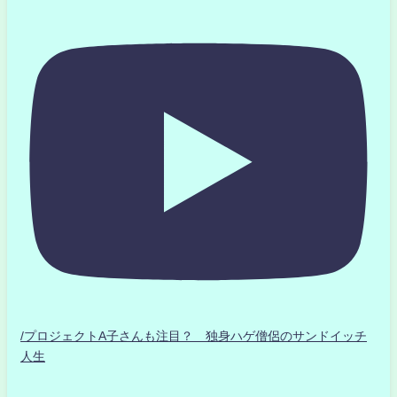
/プロジェクトA子さんも注目？ 独身ハゲ僧侶のサンドイッチ
人生