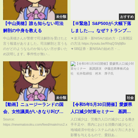
未分類
おすすめ
【中山美穂】誰も知らない司法
【※緊急】S&P500が-大幅下落
解剖の中身を教える
しました…。なぜ？トランプ関
税ショックで大暴落
中山美穂さんが警察で司法解剖を受けたと
▼楽天証券・新NISAの始め方・口座開設
言う報道がありました。司法解剖と言うも
の方法 https://youtu.be/RhqQShj9jBo
のがどのようなものか知らない方が多いた
▼SBI証券・新NISAの始め方・...
め説明します。事件性が無い...
未分類
社会
【動画】ニュージーランドの国
【令和5年5月30日開催】愛媛県
会、女性議員がいきなり叫びだ
人口減少対策セミナー 基調講
し荒れ狂う
演 伊藤忠商事株式会社 社外
Source:
人口減少は、労働力人口の減少による働き
https://newmatosoku.com/feed/main/rss2.xml...
手不足や、県内における消費の減少など、
取締役 村木 厚子氏
地域経済や社会システムのあり方に大きな
影響を与えるもので、愛顔あ...