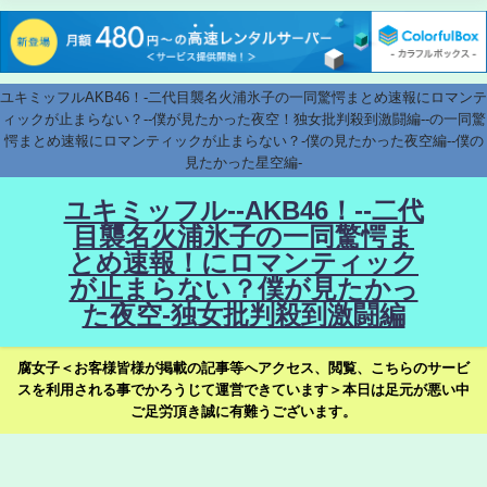
ユキミッフルAKB46！-二代目襲名火浦氷子の一同驚愕まとめ速報にロマンテ
ィックが止まらない？--僕が見たかった夜空！独女批判殺到激闘編--の一同驚
愕まとめ速報にロマンティックが止まらない？-僕の見たかった夜空編--僕の
見たかった星空編-
ユキミッフル--AKB46！--二代
目襲名火浦氷子の一同驚愕ま
とめ速報！にロマンティック
が止まらない？僕が見たかっ
た夜空-独女批判殺到激闘編
腐女子＜お客様皆様が掲載の記事等へアクセス、閲覧、こちらのサービ
スを利用される事でかろうじて運営できています＞本日は足元が悪い中
ご足労頂き誠に有難うございます。