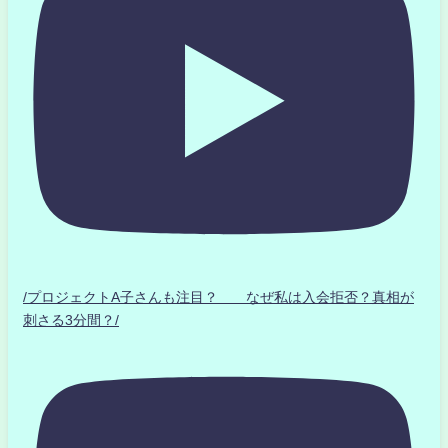
/プロジェクトA子さんも注目？ なぜ私は入会拒否？真相が
刺さる3分間？/