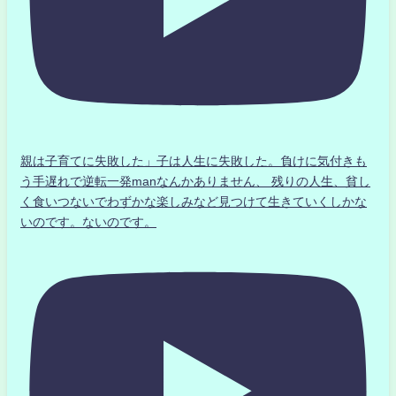
親は子育てに失敗した」子は人生に失敗した。負けに気付きも
う手遅れで逆転一発manなんかありません、 残りの人生、貧し
く食いつないでわずかな楽しみなど見つけて生きていくしかな
いのです。ないのです。