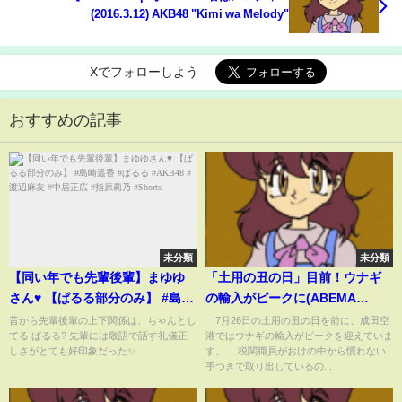
(2016.3.12) AKB48 "Kimi wa Melody"
Xでフォローしよう
おすすめの記事
未分類
未分類
【同い年でも先輩後輩】まゆゆ
「土用の丑の日」目前！ウナギ
さん♥️ 【ぱるる部分のみ】 #島崎
の輸入がピークに(ABEMA
遥香 #ぱるる #AKB48 #渡辺麻友
TIMES)
昔から先輩後輩の上下関係は、ちゃんとし
7月26日の土用の丑の日を前に、成田空
てる ぱるる? 先輩には敬語で話す礼儀正
港ではウナギの輸入がピークを迎えていま
#中居正広 #指原莉乃 #Shorts
しさがとても好印象だった✨...
す。 税関職員がおけの中から慣れない
手つきで取り出しているの...