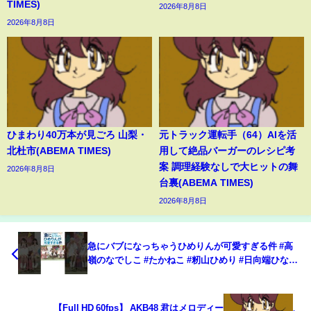
TIMES)
2026年8月8日
2026年8月8日
ひまわり40万本が見ごろ 山梨・
元トラック運転手（64）AIを活
北杜市(ABEMA TIMES)
用して絶品バーガーのレシピ考
案 調理経験なしで大ヒットの舞
2026年8月8日
台裏(ABEMA TIMES)
2026年8月8日
急にバブになっちゃうひめりんが可愛すぎる件 #高
嶺のなでしこ #たかねこ #籾山ひめり #日向端ひな
#TIF #shorts
【Full HD 60fps】 AKB48 君はメロディー