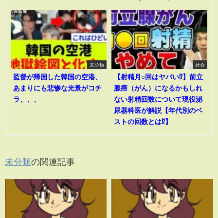
未分類
社会
監督が帰国した韓国の空港、
【射精月○回はヤバい⁉︎】前立
あまりにも悲惨な光景がコチ
腺癌（がん）になるかもしれ
ラ、、、
ない射精回数について現役泌
尿器科医が解説【年代別のベ
ストの回数とは⁉︎】
未分類
の関連記事