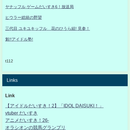
ヤナッフル ゲームだいすき6！放送局
ヒウラー総統の野望
三代目 ユキユキッフル 花のひうら組! 見参！
魁!!アイドル塾!
t112
Links
Link
【アイドルだいすき！2】「IDOL DAISUKI！」
vtuber だいすき
アニメだいすき！26-
オラシオンの競馬グランプリ