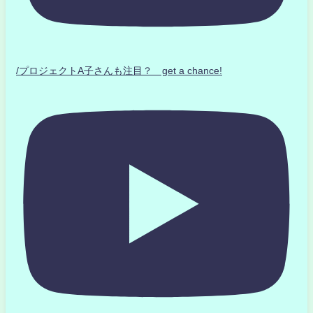
/プロジェクトA子さんも注目？ get a chance!