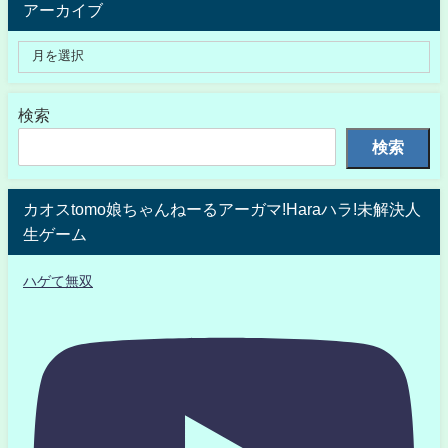
アーカイブ
検索
検索
カオスtomo娘ちゃんねーるアーガマ!Haraハラ!未解決人
生ゲーム
ハゲて無双