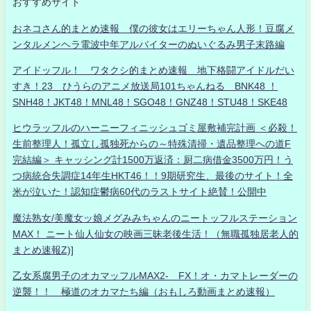
おすすめサイト
おネコさん的まとめ速報 僕の彼女はエリーちゃん人形！豆腐メ
ンタルメンヘラ電波中年アルバイターのぬいぐるみ男子末路編
アイドッフル！ ワタクシ的まとめ速報 地下格闘アイドルだい
すき！23 ひうらのアニメ放送局101ちゃんねる BNK48 ！
SNH48！JKT48！MNL48！SGO48！GNZ48！STU48！SKE48
ヒウラッフルのハーニーフィニッシュゴミ屋敷補完計画 ＜必殺！
生前整理人！孤立し孤独死からの～特殊清掃・遺品整理への道F
完結編＞ キャッシング計1500万返済：厨二病借金3500万円！う
つ病統合失調症14年生HKT46！！9期研究生、最後のサイト！全
米が泣いた！認知症鬱病60代のラストサイト絶賛！公開中
魔法熟女/美魔女ッ娘メグみみちゃんのニートッフルステーション
MAX！ ニート仙人仙女の映画三昧老後生活！（無職孤独居老人的
まとめ速報Z)]
乙女系腐男子のオカマッフルMAX2- FX！オ・カマトレーダーの
逆襲！！ 極道のオカマたち編（おもしろ動画まとめ速報）