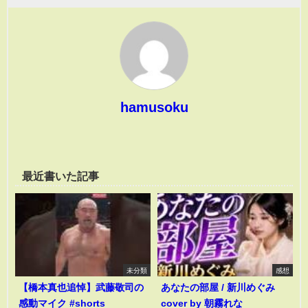
hamusoku
最近書いた記事
未分類
感想
【橋本真也追悼】武藤敬司の
あなたの部屋 / 新川めぐみ
感動マイク #shorts
cover by 朝霧れな