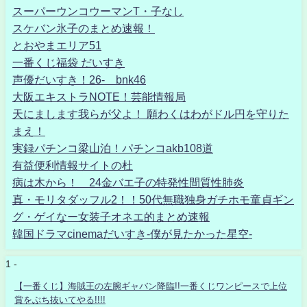
スーパーウンコウーマンT・子なし
スケバン氷子のまとめ速報！
とおやまエリア51
一番くじ福袋 だいすき
声優だいすき！26- bnk46
大阪エキストラNOTE！芸能情報局
天にまします我らが父よ！ 願わくはわがドル円を守りた
まえ！
実録パチンコ梁山泊！パチンコakb108道
有益便利情報サイトの杜
病は木から！ 24金バエ子の特発性間質性肺炎
真・モリタダッフル2！！50代無職独身ガチホモ童貞ギン
グ・ゲイなー女装子オネエ的まとめ速報
韓国ドラマcinemaだいすき-僕が見たかった星空-
1 -
【一番くじ】海賊王の左腕ギャバン降臨!!一番くじワンピースで上位
賞をぶち抜いてやる!!!!