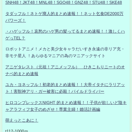
SNH48！JKT48！MNL48！SGO48！GNZ48！STU48！SKE48
タダッフル！ネトゲ廃人的まとめ速報！！ネット乞食DE2000万
パワーズ！
・ハゲッフル！哀愁のハゲ男の髪ってるまとめ速報！！激しくハ
ゲっTEL？
ロボットアニメ！メカと美少女キャラだいすき永遠の非リア充・
非モテ星人 ！あらゆるマニアの為のマニアックサイト
アニゲタレスト（元祖！アニメッフル） ひきこもりニートのオ
ナベ的まとめ速報
ユカ・ヨネッフル！初老的まとめ速報！！大帝イタチにラリアッ
ト！害獣神アリ・ガー被害に必殺！パイルドライバー
ヒロコンプレックスNIGHT 的まとめ速報！！子供が欲しいど陰キ
ャアラフィフ女子のめざせ！専業主婦！婚活計画編
萌えっとこあに！
t112-1000ｍ