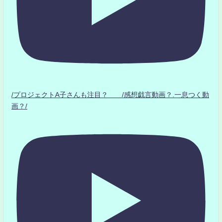
/プロジェクトA子さんも注目？ /感想戯言動画？.一息つく動
画？/