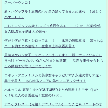
スーパーウンコ！
新・ハゲッフル！哀愁のハゲ男の髪ってるまとめ速報！！激しく
ハゲっTEL？
こじ！コジッフル@！-レズっ娘百合ネエ！こじらせ！50独身処
女のBL腐女子的まとめ速報-
何だ！何が？真・シロッフル！！ 永遠の無職童貞- ぼっちな
ニート的まとめ速報！一生童貞上等夜露死苦！
男装スケバン女子！スケッフルまっくす！（新・ナンノひゃくし
きっ!！ビー玉のおいぬさん的まとめ速報） 話題な事件からおも
しろ動画まで取り上げまっくす
ロボットアニメ！メカと美少女キャラだいすき永遠の非リア充・
非モテ星人 ！あらゆるマニアの為のマニアックサイト
ハルッフル-専業主夫的YOUTUBERまとめ速報！キモデブおた
く！初老人の介護生活！激動の1750日
アニゲタレスト（元祖！アニメッフル） ひきこもりニートのオ