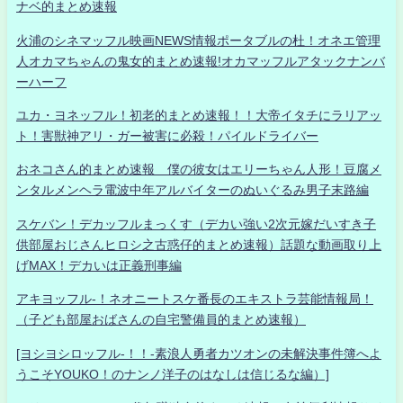
ナベ的まとめ速報
火浦のシネマッフル映画NEWS情報ポータブルの杜！オネエ管理
人オカマちゃんの鬼女的まとめ速報!オカマッフルアタックナンバ
ーハーフ
ユカ・ヨネッフル！初老的まとめ速報！！大帝イタチにラリアッ
ト！害獣神アリ・ガー被害に必殺！パイルドライバー
おネコさん的まとめ速報 僕の彼女はエリーちゃん人形！豆腐メ
ンタルメンヘラ電波中年アルバイターのぬいぐるみ男子末路編
スケバン！デカッフルまっくす（デカい強い2次元嫁だいすき子
供部屋おじさんヒロシ之古惑仔的まとめ速報）話題な動画取り上
げMAX！デカいは正義刑事編
アキヨッフル-！ネオニートスケ番長のエキストラ芸能情報局！
（子ども部屋おばさんの自宅警備員的まとめ速報）
[ヨシヨシロッフル-！！-素浪人勇者カツオンの未解決事件簿へよ
うこそYOUKO！のナンノ洋子のはなしは信じるな編）]