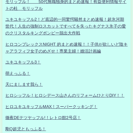
モリッフル！ 50代無職独身的まとめ速報！有益便利情報サイ
トの杜 モリッフル
ユキユキッフル2！ど底辺的一同驚愕騒然まとめ速報！超氷河期
世代！人生の強制ロスカットですべてを失ったキグナス氷子の愛
のクリスタルキングボンビー脱出大作戦
ヒロコンプレックスNIGHT 的まとめ速報！！子供が欲しいど陰キ
ャアラフィフ女子のめざせ！専業主婦！婚活計画編
ユキユキッフル3！
萌えっふる！
天にまします我ら！
ヒロシッフル！ヒロシデース山さんのリフォームひとりDIY！！
ヒロユキユキッフルMAX！スーパークッキング！
徹夜DEテツヤッフル!！レトロ館2号店！
剛Q超児ともっふる！