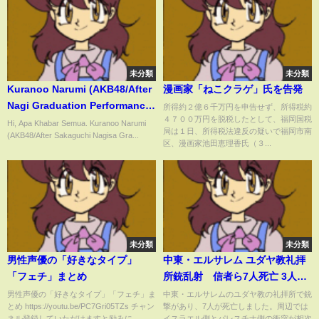
未分類
未分類
Kuranoo Narumi (AKB48/After
漫画家「ねこクラゲ」氏を告発
Nagi Graduation Performance
所得約２億６千万円を申告せず、所得税約
４７００万円を脱税したとして、福岡国税
Show/SHOWROOM Live
Hi, Apa Khabar Semua. Kuranoo Narumi
局は１日、所得税法違反の疑いで福岡市南
(AKB48/After Sakaguchi Nagisa Gra...
Streaming/2023.07.31)
区、漫画家池田恵理香氏（３...
未分類
未分類
男性声優の「好きなタイプ」
中東・エルサレム ユダヤ教礼拝
「フェチ」まとめ
所銃乱射 信者ら7人死亡 3人け
が | TBS NEWS DIG #shorts
男性声優の「好きなタイプ」「フェチ」ま
中東・エルサレムのユダヤ教の礼拝所で銃
とめ https://youtu.be/PC7Gri05TZs チャン
撃があり、7人が死亡しました。周辺では
ネル登録していただけますと励みに...
イスラエル側とパレスチナ側の衝突が相次