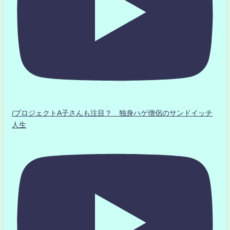
/プロジェクトA子さんも注目？ 独身ハゲ僧侶のサンドイッチ
人生