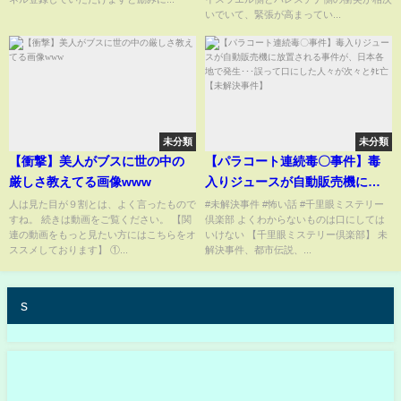
いでいて、緊張が高まってい...
未分類
未分類
【衝撃】美人がブスに世の中の
【パラコート連続毒〇事件】毒
厳しさ教えてる画像www
入りジュースが自動販売機に放
置される事件が、日本各地で発
人は見た目が９割とは、よく言ったもので
#未解決事件 #怖い話 #千里眼ミステリー
すね。 続きは動画をご覧ください。 【関
倶楽部 よくわからないものは口にしては
生･･･誤って口にした人々が次々
連の動画をもっと見たい方にはこちらをオ
いけない 【千里眼ミステリー倶楽部】 未
とﾀﾋ亡【未解決事件】
ススメしております】 ①...
解決事件、都市伝説、...
s