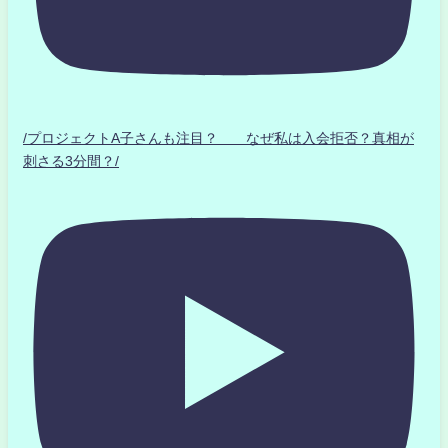
/プロジェクトA子さんも注目？ なぜ私は入会拒否？真相が
刺さる3分間？/