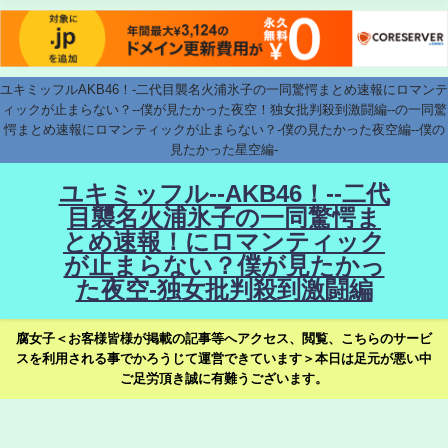
ユキミッフルAKB46！-二代目襲名火浦氷子の一同驚愕まとめ速報にロマンテ
ィックが止まらない？--僕が見たかった夜空！独女批判殺到激闘編--の一同驚
愕まとめ速報にロマンティックが止まらない？-僕の見たかった夜空編--僕の
見たかった星空編-
ユキミッフル--AKB46！--二代
目襲名火浦氷子の一同驚愕ま
とめ速報！にロマンティック
が止まらない？僕が見たかっ
た夜空-独女批判殺到激闘編
腐女子＜お客様皆様が掲載の記事等へアクセス、閲覧、こちらのサービ
スを利用される事でかろうじて運営できています＞本日は足元が悪い中
ご足労頂き誠に有難うございます。