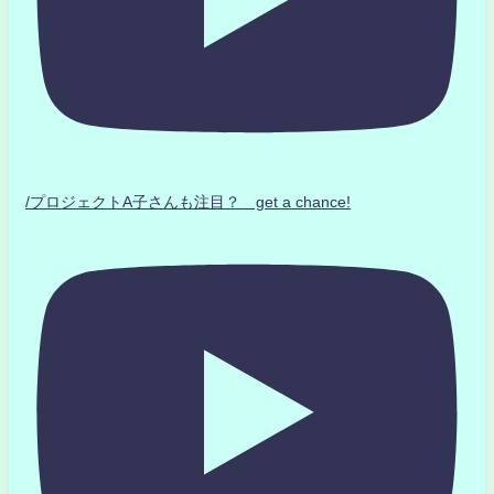
/プロジェクトA子さんも注目？ get a chance!