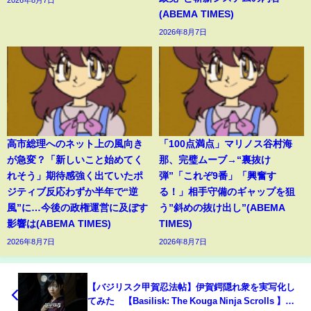
(ABEMA TIMES)
2026年8月7日
高市総理へのネット上の風向き
「100点満点」マリノス谷村海
が急変？「新しいこと始めてく
那、完璧ムーブ→“裏抜け
れそう」期待感強く出ていたポ
弾”「これぞ9番」「興奮す
ジティブ反応わずか半年で“逆
る！」相手守備のギャップを狙
風”に…今後の政権運営に及ぼす
う”斜めの抜け出し”(ABEMA
影響は(ABEMA TIMES)
TIMES)
2026年8月7日
2026年8月7日
【バジリスク甲賀忍法帖】伊賀鍔隠れ衆を実写化し
てみた 【Basilisk: The Kouga Ninja Scrolls 】