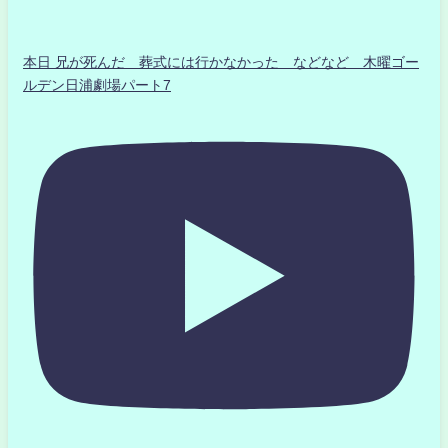
本日 兄が死んだ 葬式には行かなかった などなど 木曜ゴー
ルデン日浦劇場パート7