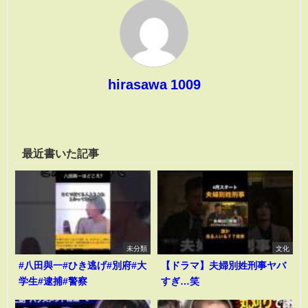
hirasawa 1009
最近書いた記事
未分類
文化
#八田與一#ひき逃げ#別府#大
【ドラマ】夫婦別姓刑事ヤバ
学生#逮捕#警察
すぎ…笑