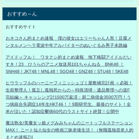
おすすめ～ん
おすすめサイト
おネコさん的まとめ速報 僕の彼女はエリーちゃん人形！豆腐メ
ンタルメンヘラ電波中年アルバイターのぬいぐるみ男子末路編
アイドッフル！ ワタクシ的まとめ速報 地下格闘アイドルだい
すき！23 ひうらのアニメ放送局101ちゃんねる BNK48 ！
SNH48！JKT48！MNL48！SGO48！GNZ48！STU48！SKE48
ヒウラッフルのハーニーフィニッシュゴミ屋敷補完計画 ＜必殺！
生前整理人！孤立し孤独死からの～特殊清掃・遺品整理への道F
完結編＞ キャッシング計1500万返済：厨二病借金3500万円！う
つ病統合失調症14年生HKT46！！9期研究生、最後のサイト！全
米が泣いた！認知症鬱病60代のラストサイト絶賛！公開中
魔法熟女/美魔女ッ娘メグみみちゃんのニートッフルステーション
MAX！ ニート仙人仙女の映画三昧老後生活！（無職孤独居老人的
まとめ速報Z)]