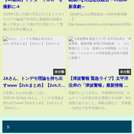
撮影に-4
新喜劇～
2025年1月に引退が予定されてるドクタイ
【結成!!なんば悪役組合～VS吉本新喜劇
エローT4編成 7月26日に新横浜の到着を
～】
撮って来ました 大勢の方が訪れていて警
http://www.yoshimoto.co.jp/ngk/event/2016/09
備の方の声が響きま...
未分類
未分類
JAさん、トンデモ理論を持ち出
【津波警報 緊急ライブ】太平洋
すwww【2chまとめ】【2chス
沿岸の「津波警報」最新情報 各
レ】【5chスレ】
地で津波観測 １．３ｍ観測の
1:名無しさん＠お腹いっぱい
気象庁によりますと、午前8時25分頃、カ
2025.05.31(Sat) JAさん、トンデモ理論を
ムチャツカ半島付近を震源とするM8．8の
ところも 発表から８時間超…
持ち出すwww【2chまとめ】【2chスレ】
地震がありました。和歌山県など、北海道
いつまで続く？カムチャツカ半
【5chスレ...
～九州まで太平洋側の広...
島地震は日本の地震に影響？
s