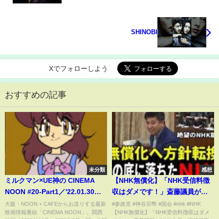
Live-Action Iga Tsubagakure Clan
SHINOBI
Xでフォローしよう
おすすめの記事
未分類
感想
ミルクマン×UE神の CINEMA
【NHK無償化】「NHK受信料徴
NOON #20-Part1／'22.01.30配
収はダメです！」斎藤議員が
信
NHK会長へ直接提案してしま
大阪・NOON + CAFEからお送りする最新
#参政党 #神谷宗幣 #国会 #nhk #NHK
映画情報番組「CINEMA NOON」。関西
【NHK無償化】「NHK受信料徴収はダメ
う...【国会 スクランブル 総務委