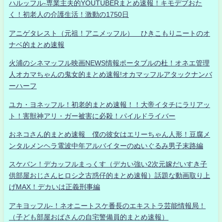
ハルッフル-専業主夫的YOUTUBERまとめ速報！キモデブおた
く！初老人の介護生活！激動の1750日
アニゲタレスト（元祖！アニメッフル） ひきこもりニートのオ
ナベ的まとめ速報
火浦のシネマッフル映画NEWS情報ポータブルの杜！オネエ管理
人オカマちゃんの鬼女的まとめ速報!オカマッフルアタックナンバ
ーハーフ
ユカ・ヨネッフル！初老的まとめ速報！！大帝イタチにラリアッ
ト！害獣神アリ・ガー被害に必殺！パイルドライバー
おネコさん的まとめ速報 僕の彼女はエリーちゃん人形！豆腐メ
ンタルメンヘラ電波中年アルバイターのぬいぐるみ男子末路編
スケバン！デカッフルまっくす（デカい強い2次元嫁だいすき子
供部屋おじさんヒロシ之古惑仔的まとめ速報）話題な動画取り上
げMAX！デカいは正義刑事編
アキヨッフル-！ネオニートスケ番長のエキストラ芸能情報局！
（子ども部屋おばさんの自宅警備員的まとめ速報）