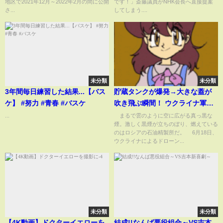
地区で2021年12月～2022年2月の間に公開
です！」斎藤議員がNHK会長へ直接提案
員会】
さ...
してしまう....
未分類
未分類
3年間毎日練習した結果...【バス
貯蔵タンクが爆発→大きな蓋が
ケ】 #努力 #青春 #バスケ
吹き飛ぶ瞬間！ ウクライナ軍が
ロシアの石油精製所へドローン
...
まるで雲のように空に広がる真っ黒な
煙。激しく黒煙が立ちのぼり、燃えている
奇襲、世界3位の産油国が“燃料
のはロシアの石油精製所だ。 6月18日、
危機”で逆輸入か ロシア(ABEMA
ウクライナによるドローン...
TIMES)
未分類
未分類
【4K動画】ドクターイエローを
結成!!なんば悪役組合～VS吉本