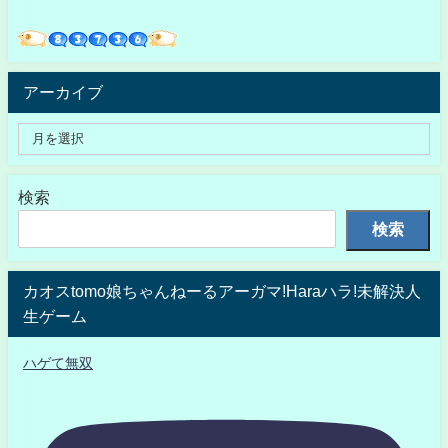
アーカイブ
検索
検索
カオスtomo娘ちゃんねーるアーガマ!Haraハラ!未解決人
生ゲーム
ハゲて無双