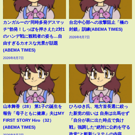
カンガルーの“同時多発デスマッ
台北中心部への攻撃阻止「橋の
チ”勃発！しっぽを押さえた2対1
封鎖」訓練(ABEMA TIMES)
のハンデ戦に観戦者の姿も…自
2026年8月7日
由すぎるカオスな光景が話題
(ABEMA TIMES)
2026年8月7日
山本舞香（28） 第1子の誕生を
ひろゆき氏、地方首長選に絞っ
報告「母子ともに健康」夫はMY
た新党の狙いは 自身は出馬せず
FIRST STORY Hiro（32）
「自分が表に出た時点で負け
(ABEMA TIMES)
戦」強調した“絶対に公約を守る
政党”と斬新システムの内容
2026年8月7日