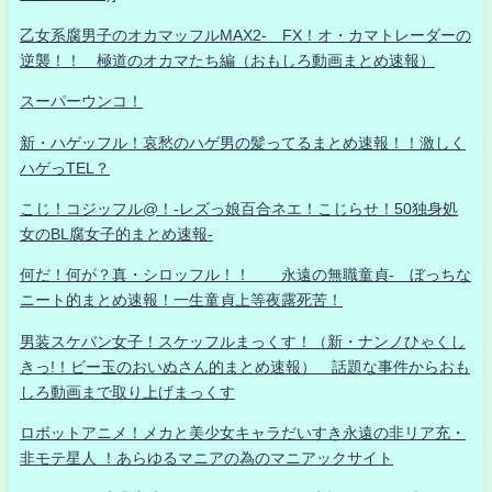
乙女系腐男子のオカマッフルMAX2- FX！オ・カマトレーダーの
逆襲！！ 極道のオカマたち編（おもしろ動画まとめ速報）
スーパーウンコ！
新・ハゲッフル！哀愁のハゲ男の髪ってるまとめ速報！！激しく
ハゲっTEL？
こじ！コジッフル@！-レズっ娘百合ネエ！こじらせ！50独身処
女のBL腐女子的まとめ速報-
何だ！何が？真・シロッフル！！ 永遠の無職童貞- ぼっちな
ニート的まとめ速報！一生童貞上等夜露死苦！
男装スケバン女子！スケッフルまっくす！（新・ナンノひゃくし
きっ!！ビー玉のおいぬさん的まとめ速報） 話題な事件からおも
しろ動画まで取り上げまっくす
ロボットアニメ！メカと美少女キャラだいすき永遠の非リア充・
非モテ星人 ！あらゆるマニアの為のマニアックサイト