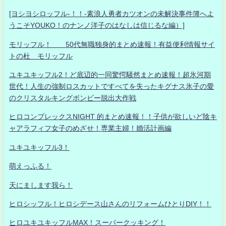
[ヨシヨシロッフル-！！-素浪人勇者カツオンの未解決事件簿へよ
うこそYOUKO！のナンノ洋子のはなしは信じるな編）]
モリッフル！ 50代無職独身的まとめ速報！有益便利情報サイ
トの杜 モリッフル
ユキユキッフル2！ど底辺的一同驚愕騒然まとめ速報！超氷河期
世代！人生の強制ロスカットですべてを失ったキグナス氷子の愛
のクリスタルキングボンビー脱出大作戦
ヒロコンプレックスNIGHT 的まとめ速報！！子供が欲しいど陰キ
ャアラフィフ女子のめざせ！専業主婦！婚活計画編
ユキユキッフル3！
萌えっふる！
天にまします我ら！
ヒロシッフル！ヒロシデース山さんのリフォームひとりDIY！！
ヒロユキユキッフルMAX！スーパークッキング！