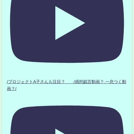
/プロジェクトA子さんも注目？ /感想戯言動画？.一息つく動
画？/