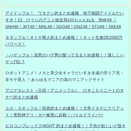
アイドッフル！ ワタクシ的まとめ速報 地下格闘アイドルだい
すき！23 ひうらのアニメ放送局101ちゃんねる BNK48 ！
SNH48！JKT48！MNL48！SGO48！GNZ48！STU48！SKE48
タダッフル！ネトゲ廃人的まとめ速報！！ネット乞食DE2000万
パワーズ！
・ハゲッフル！哀愁のハゲ男の髪ってるまとめ速報！！激しくハ
ゲっTEL？
ロボットアニメ！メカと美少女キャラだいすき永遠の非リア充・
非モテ星人 ！あらゆるマニアの為のマニアックサイト
アニゲタレスト（元祖！アニメッフル） ひきこもりニートのオ
ナベ的まとめ速報
ユカ・ヨネッフル！初老的まとめ速報！！大帝イタチにラリアッ
ト！害獣神アリ・ガー被害に必殺！パイルドライバー
ヒロコンプレックスNIGHT 的まとめ速報！！子供が欲しいど陰キ