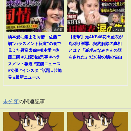
未分類
AKB48
橋本愛に集まる同情…佐藤二
【衝撃】元AKB48花田藍衣が
朗“ハラスメント報道”の裏で
丸刈り謝罪…契約解除の真相
見えた異変😨📸#橋本愛 #佐
とは？「峯岸みなみさんの話
藤二朗 #夫婦別姓刑事 #ハラ
をされた」9分8秒の涙の告白
スメント報道 #芸能ニュース
#女優 #インスタ #話題 #芸能
界 #最新ニュース
未分類
の関連記事