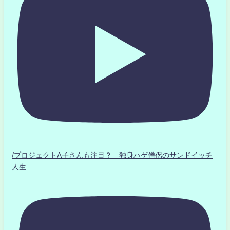
/プロジェクトA子さんも注目？ 独身ハゲ僧侶のサンドイッチ
人生