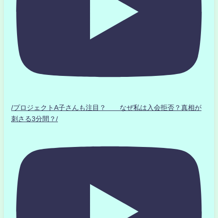
/プロジェクトA子さんも注目？ なぜ私は入会拒否？真相が
刺さる3分間？/