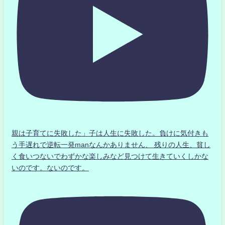
親は子育てに失敗した」子は人生に失敗した。負けに気付きも
う手遅れで逆転一発manなんかありません、 残りの人生、貧し
く食いつないでわずかな楽しみなど見つけて生きていくしかな
いのです。ないのです。