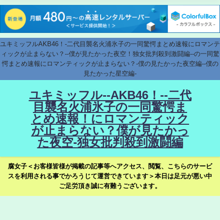
ユキミッフルAKB46！-二代目襲名火浦氷子の一同驚愕まとめ速報にロマンテ
ィックが止まらない？--僕が見たかった夜空！独女批判殺到激闘編--の一同驚
愕まとめ速報にロマンティックが止まらない？-僕の見たかった夜空編--僕の
見たかった星空編-
ユキミッフル--AKB46！--二代
目襲名火浦氷子の一同驚愕ま
とめ速報！にロマンティック
が止まらない？僕が見たかっ
た夜空-独女批判殺到激闘編
腐女子＜お客様皆様が掲載の記事等へアクセス、閲覧、こちらのサービ
スを利用される事でかろうじて運営できています＞本日は足元が悪い中
ご足労頂き誠に有難うございます。