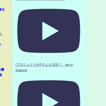
痩せ
た
」
で
/プロジェクトA子さんも注目？ get a
谷豊
chance!
演