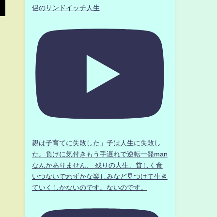
侶のサンドイッチ人生
親は子育てに失敗した」子は人生に失敗し
た。負けに気付きもう手遅れで逆転一発man
なんかありません、 残りの人生、貧しく食
いつないでわずかな楽しみなど見つけて生き
ていくしかないのです。ないのです。