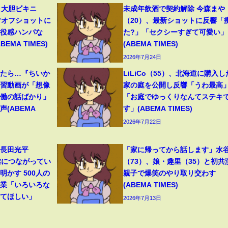
、大胆ビキニ
未成年飲酒で契約解除 今森まや
”オフショットに
（20）、最新ショットに反響「
現役感ハンパな
た?」「セクシーすぎて可愛い」
MA TIMES)
(ABEMA TIMES)
2026年7月24日
ったら…『ちいか
LiLiCo（55）、北海道に購入し
予習動画が「想像
家の庭を公開し反響「うわ最高
労働の話ばかり」
「お庭でゆっくりなんてステキ
(ABEMA
す」(ABEMA TIMES)
2026年7月22日
”長田光平
「家に帰ってから話します」水
業につながってい
（73）、娘・趣里（35）と初共
かす 500人の
親子で爆笑のやり取り交わす
授業「いろいろな
(ABEMA TIMES)
してほしい」
2026年7月13日