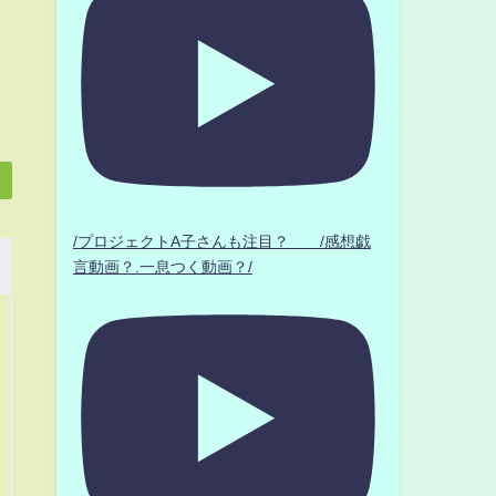
/プロジェクトA子さんも注目？ /感想戯
言動画？.一息つく動画？/