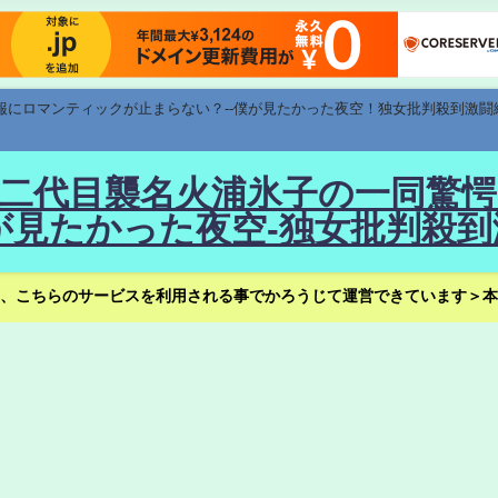
速報にロマンティックが止まらない？--僕が見たかった夜空！独女批判殺到激闘
！--二代目襲名火浦氷子の一同
見たかった夜空-独女批判殺到
、こちらのサービスを利用される事でかろうじて運営できています＞本