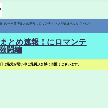
編--の一同驚愕まとめ速報にロマンティックが止まらない？-僕の
驚愕まとめ速報！にロマンテ
激闘編
日は足元が悪い中ご足労頂き誠に有難うございます。