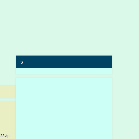
s
23vip