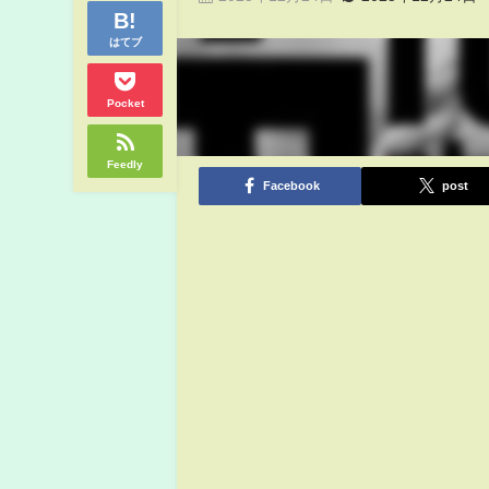
はてブ
Pocket
Feedly
Facebook
post