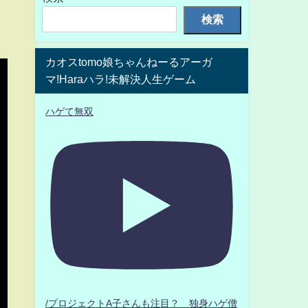
検索
カオスtomo娘ちゃんねーるアーガ
マ!Haraハラ!未解決人生ゲーム
ハゲて無双
/プロジェクトA子さんも注目？ 独身ハゲ僧