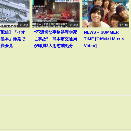
未分類
未分類
未分類
ブ配信】「イオ
“不適切な事務処理や死
NEWS – SUMMER
ル熊本」爆発で
亡事故” 熊本市交通局
TIME [Official Music
社長会見
が職員2人を懲戒処分
Video]