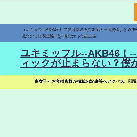
ユキミッフルAKB46！-二代目襲名火浦氷子の一同驚愕まとめ
見たかった夜空編--僕の見たかった星空編-
ユキミッフル--AKB46
ィックが止まらない？僕が
腐女子＜お客様皆様が掲載の記事等へアクセス、閲覧