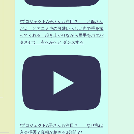
/プロジェクトA子さんも注目？ お母さん
だよ とアニメ声の可愛いらしい声で手を振
ってくれる 起き上がりながら両手をパタパ
タさせて 右へ左へと ダンスする
/プロジェクトA子さんも注目？ なぜ私は
入会拒否？真相が刺さる3分間？/