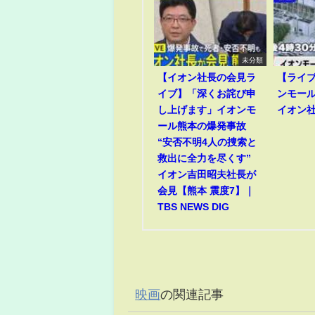
未分類
【イオン社長の会見ラ
【ライ
イブ】「深くお詫び申
ンモー
し上げます」イオンモ
イオン
ール熊本の爆発事故
“安否不明4人の捜索と
救出に全力を尽くす”
イオン吉田昭夫社長が
会見【熊本 震度7】｜
TBS NEWS DIG
映画
の関連記事