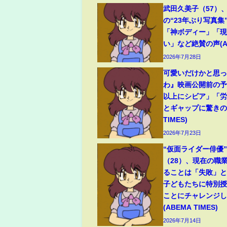
武田久美子（57）
の“23年ぶり写真集
「神ボディー」「
い」など絶賛の声(ABE
2026年7月28日
可愛いだけかと思
わ』映画公開前の
以上にシビア」「
とギャップに驚きの声
TIMES)
2026年7月23日
“仮面ライダー俳優
（28）、現在の職
ることは「失敗」と明
子どもたちに特別
ことにチャレンジ
(ABEMA TIMES)
2026年7月14日