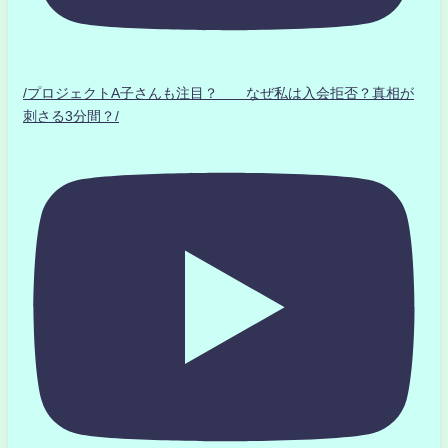
/プロジェクトA子さんも注目？ なぜ私は入会拒否？真相が
刺さる3分間？/