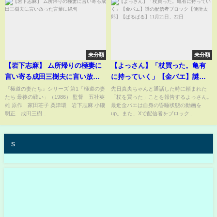
未分類
未分類
【岩下志麻】 ム所帰りの極妻に
【よっさん】「杖買った。亀有
言い寄る成田三樹夫に言い放っ
に持っていく」【金バエ】謎の
た言葉に絶句
配信者ブロック【便所太郎】
『極道の妻たち』シリーズ 第1「極道の妻
先日真央ちゃんと通話した時に頼まれた
たち 最後の戦い」（1986） 監督 五社英
「杖を買った」ことを報告するよっさん。
【ぱるぱる】11月21日、22日
雄 原作 家田荘子 粟津環 岩下志麻 小磯
最近金バエは自身の昏睡状態の動画を
明正 成田三樹...
up。また、Xで配信者をブロック...
s