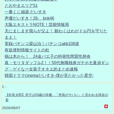
とおやまエリア51
一番くじ福袋 だいすき
声優だいすき！26- bnk46
大阪エキストラNOTE！芸能情報局
天にまします我らが父よ！ 願わくはわがドル円を守りた
まえ！
実録パチンコ梁山泊！パチンコakb108道
有益便利情報サイトの杜
病は木から！ 24金バエ子の特発性間質性肺炎
真・モリタダッフル2！！50代無職独身ガチホモ童貞ギン
グ・ゲイなー女装子オネエ的まとめ速報
韓国ドラマcinemaだいすき-僕が見たかった星空-
1 -
【杉良太郎】息子は53歳の俳優…「色気がヤバい」と言われる現在の
姿
2026/08/07