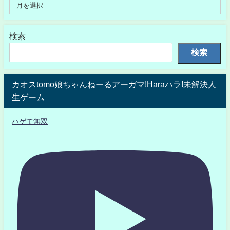
検索
検索
カオスtomo娘ちゃんねーるアーガマ!Haraハラ!未解決人
生ゲーム
ハゲて無双