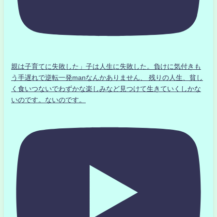
親は子育てに失敗した」子は人生に失敗した。負けに気付きも
う手遅れで逆転一発manなんかありません、 残りの人生、貧し
く食いつないでわずかな楽しみなど見つけて生きていくしかな
いのです。ないのです。