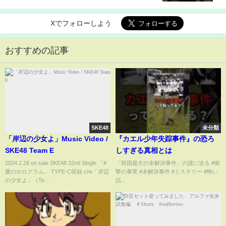
Xでフォローしよう
おすすめの記事
SKE48
未分類
「岸辺の少女よ」Music Video /
『カエル少年失踪事件』の恐ろ
SKE48 Team E
しすぎる真相とは
2024.2.28 on sale SKE48 32nd Single 「#
「韓国最大の未解決事件」の謎に迫る #衝
愛のホログラム」 TYPE-C収録 c/w「岸辺
撃の事実 #未解決事件 #ミステリー #怖い
の少女よ」（Te...
話...