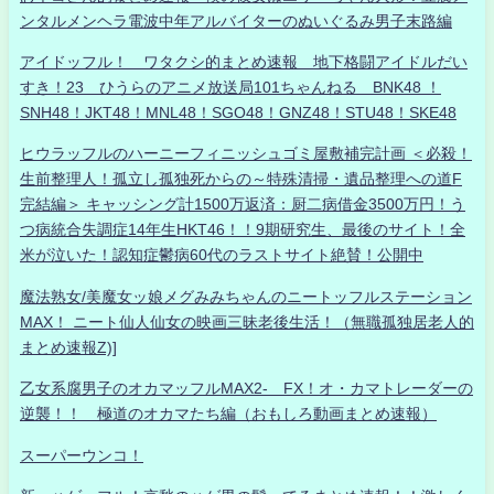
ンタルメンヘラ電波中年アルバイターのぬいぐるみ男子末路編
アイドッフル！ ワタクシ的まとめ速報 地下格闘アイドルだい
すき！23 ひうらのアニメ放送局101ちゃんねる BNK48 ！
SNH48！JKT48！MNL48！SGO48！GNZ48！STU48！SKE48
ヒウラッフルのハーニーフィニッシュゴミ屋敷補完計画 ＜必殺！
生前整理人！孤立し孤独死からの～特殊清掃・遺品整理への道F
完結編＞ キャッシング計1500万返済：厨二病借金3500万円！う
つ病統合失調症14年生HKT46！！9期研究生、最後のサイト！全
米が泣いた！認知症鬱病60代のラストサイト絶賛！公開中
魔法熟女/美魔女ッ娘メグみみちゃんのニートッフルステーション
MAX！ ニート仙人仙女の映画三昧老後生活！（無職孤独居老人的
まとめ速報Z)]
乙女系腐男子のオカマッフルMAX2- FX！オ・カマトレーダーの
逆襲！！ 極道のオカマたち編（おもしろ動画まとめ速報）
スーパーウンコ！