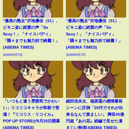
“最高の熟女”沢地優佳（51）、
“最高の熟女”沢地優佳（51）、
ビキニ姿に絶賛の声「So
ビキニ姿に絶賛の声「So
Sexy！」「ナイスバディ」
Sexy！」「ナイスバディ」
「隅々までも魅力的で綺麗！」
「隅々までも魅力的で綺麗！」
(ABEMA TIMES)
(ABEMA TIMES)
2026年8月7日
2026年8月7日
「いつもと違う雰囲気でかわい
細田佳央太、福原遥の感情爆発
い」リコリコキャラが和装で登
シーンに圧倒「20代でそれが出
場！『リコリス・リコイル』
来るなんて羨ましい」 興収45億
POP UP STOREが8月28日開幕
円超『あの花』続編で見せた凄
(ABEMA TIMES)
まじい熱演(ABEMA TIMES)