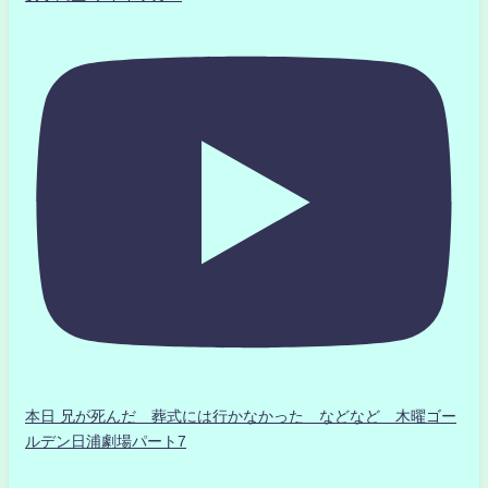
本日 兄が死んだ 葬式には行かなかった などなど 木曜ゴー
ルデン日浦劇場パート7