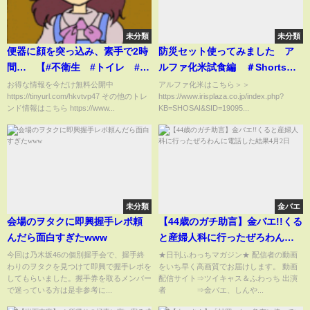
未分類
未分類
便器に顔を突っ込み、素手で2時
防災セット使ってみました ア
間… 【#不衛生 #トイレ #ト
ルファ化米試食編 ＃Shorts
イレ掃除 #衛生面】
#staffreview
お得な情報を今だけ無料公開中
アルファ化米はこちら＞＞
https://tinyurl.com/hkvtvp47 その他のトレ
https://www.irisplaza.co.jp/index.php?
ンド情報はこちら https://www...
KB=SHOSAI&SID=19095...
未分類
金バエ
会場のヲタクに即興握手レポ頼
【44歳のガチ助言】金バエ!!くる
んだら面白すぎたwww
と産婦人科に行ったぜろわんに
電話した結果4月2日
今回は乃木坂46の個別握手会で、握手終
★日刊ふわっちマガジン★ 配信者の動画
わりのヲタクを見つけて即興で握手レポを
をいち早く高画質でお届けします。 動画
してもらいました。握手券を取るメンバー
配信サイト⇒ツイキャス＆ふわっち 出演
で迷っている方は是非参考に...
者 ⇒金バエ、しんや...