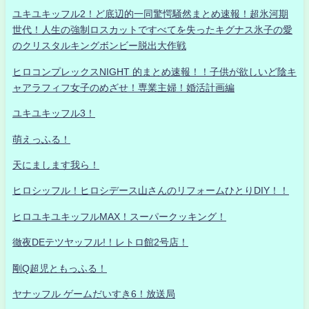
ユキユキッフル2！ど底辺的一同驚愕騒然まとめ速報！超氷河期
世代！人生の強制ロスカットですべてを失ったキグナス氷子の愛
のクリスタルキングボンビー脱出大作戦
ヒロコンプレックスNIGHT 的まとめ速報！！子供が欲しいど陰キ
ャアラフィフ女子のめざせ！専業主婦！婚活計画編
ユキユキッフル3！
萌えっふる！
天にまします我ら！
ヒロシッフル！ヒロシデース山さんのリフォームひとりDIY！！
ヒロユキユキッフルMAX！スーパークッキング！
徹夜DEテツヤッフル!！レトロ館2号店！
剛Q超児ともっふる！
ヤナッフル ゲームだいすき6！放送局