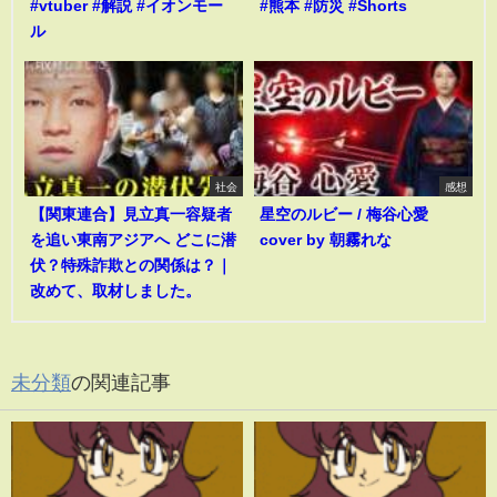
#vtuber #解説 #イオンモー
#熊本 #防災 #Shorts
ル
社会
感想
【関東連合】見立真一容疑者
星空のルビー / 梅谷心愛
を追い東南アジアへ どこに潜
cover by 朝霧れな
伏？特殊詐欺との関係は？｜
改めて、取材しました。
未分類
の関連記事