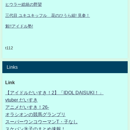
ヒウラー総統の野望
三代目 ユキユキッフル 花のひうら組! 見参！
魁!!アイドル塾!
t112
Links
Link
【アイドルだいすき！2】「IDOL DAISUKI！」
vtuber だいすき
アニメだいすき！26-
オラシオンの競馬グランプリ
スーパーウンコウーマンT・子なし
スケバン氷子のまとめ速報！