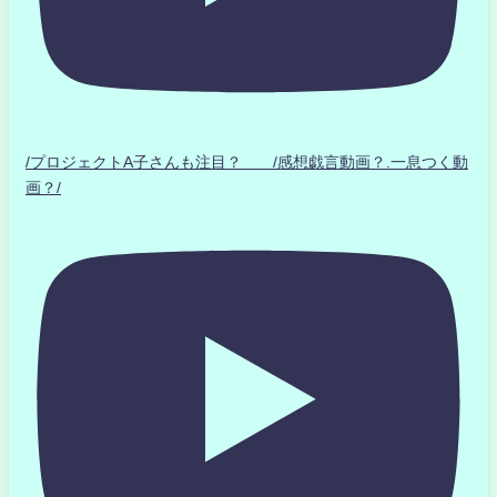
/プロジェクトA子さんも注目？ /感想戯言動画？.一息つく動
画？/