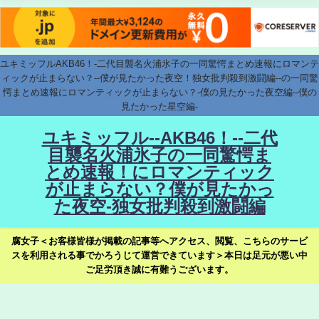
ユキミッフルAKB46！-二代目襲名火浦氷子の一同驚愕まとめ速報にロマンテ
ィックが止まらない？--僕が見たかった夜空！独女批判殺到激闘編--の一同驚
愕まとめ速報にロマンティックが止まらない？-僕の見たかった夜空編--僕の
見たかった星空編-
ユキミッフル--AKB46！--二代
目襲名火浦氷子の一同驚愕ま
とめ速報！にロマンティック
が止まらない？僕が見たかっ
た夜空-独女批判殺到激闘編
腐女子＜お客様皆様が掲載の記事等へアクセス、閲覧、こちらのサービ
スを利用される事でかろうじて運営できています＞本日は足元が悪い中
ご足労頂き誠に有難うございます。