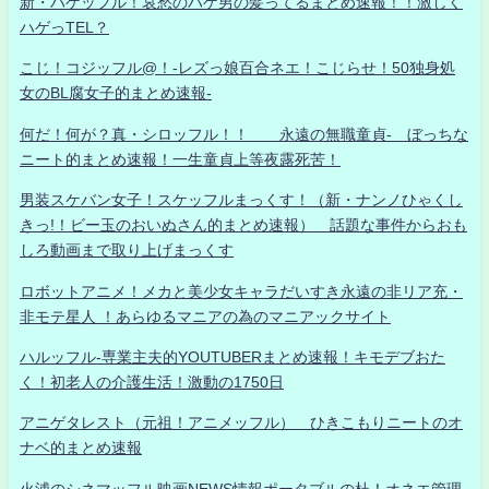
新・ハゲッフル！哀愁のハゲ男の髪ってるまとめ速報！！激しく
ハゲっTEL？
こじ！コジッフル@！-レズっ娘百合ネエ！こじらせ！50独身処
女のBL腐女子的まとめ速報-
何だ！何が？真・シロッフル！！ 永遠の無職童貞- ぼっちな
ニート的まとめ速報！一生童貞上等夜露死苦！
男装スケバン女子！スケッフルまっくす！（新・ナンノひゃくし
きっ!！ビー玉のおいぬさん的まとめ速報） 話題な事件からおも
しろ動画まで取り上げまっくす
ロボットアニメ！メカと美少女キャラだいすき永遠の非リア充・
非モテ星人 ！あらゆるマニアの為のマニアックサイト
ハルッフル-専業主夫的YOUTUBERまとめ速報！キモデブおた
く！初老人の介護生活！激動の1750日
アニゲタレスト（元祖！アニメッフル） ひきこもりニートのオ
ナベ的まとめ速報
火浦のシネマッフル映画NEWS情報ポータブルの杜！オネエ管理