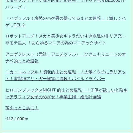
タダッフル！ネトゲ廃人的まとめ速報！！ネット乞食DE2000万
パワーズ！
・ハゲッフル！哀愁のハゲ男の髪ってるまとめ速報！！激しくハ
ゲっTEL？
ロボットアニメ！メカと美少女キャラだいすき永遠の非リア充・
非モテ星人 ！あらゆるマニアの為のマニアックサイト
アニゲタレスト（元祖！アニメッフル） ひきこもりニートのオ
ナベ的まとめ速報
ユカ・ヨネッフル！初老的まとめ速報！！大帝イタチにラリアッ
ト！害獣神アリ・ガー被害に必殺！パイルドライバー
ヒロコンプレックスNIGHT 的まとめ速報！！子供が欲しいど陰キ
ャアラフィフ女子のめざせ！専業主婦！婚活計画編
萌えっとこあに！
t112-1000ｍ