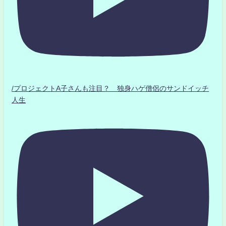
/プロジェクトA子さんも注目？ 独身ハゲ僧侶のサンドイッチ
人生