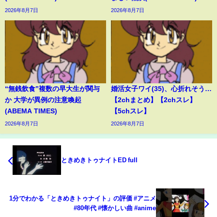
2026年8月7日
2026年8月7日
“無銭飲食”複数の早大生が関与
婚活女子ワイ(35)、心折れそう…
か 大学が異例の注意喚起
【2chまとめ】【2chスレ】
(ABEMA TIMES)
【5chスレ】
2026年8月7日
2026年8月7日
ときめきトゥナイトED full
1分でわかる「ときめきトゥナイト」の評価 #アニメ
#80年代 #懐かしい曲 #anime