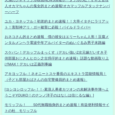
人オカマちゃんの鬼女的まとめ速報!オカマッフルアタックナンバ
ーハーフ
ユカ・ヨネッフル！初老的まとめ速報！！大帝イタチにラリアッ
ト！害獣神アリ・ガー被害に必殺！パイルドライバー
おネコさん的まとめ速報 僕の彼女はエリーちゃん人形！豆腐メ
ンタルメンヘラ電波中年アルバイターのぬいぐるみ男子末路編
スケバン！デカッフルまっくす（デカい強い2次元嫁だいすき子
供部屋おじさんヒロシ之古惑仔的まとめ速報）話題な動画取り上
げMAX！デカいは正義刑事編
アキヨッフル-！ネオニートスケ番長のエキストラ芸能情報局！
（子ども部屋おばさんの自宅警備員的まとめ速報）
[ヨシヨシロッフル-！！-素浪人勇者カツオンの未解決事件簿へよ
うこそYOUKO！のナンノ洋子のはなしは信じるな編）]
モリッフル！ 50代無職独身的まとめ速報！有益便利情報サイ
トの杜 モリッフル