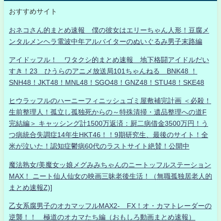
おすすめサイト
おネコさん的まとめ速報 僕の彼女はエリーちゃん人形！豆腐メ
ンタルメンヘラ電波中年アルバイターのぬいぐるみ男子末路編
アイドッフル！ ワタクシ的まとめ速報 地下格闘アイドルだい
すき！23 ひうらのアニメ放送局101ちゃんねる BNK48 ！
SNH48！JKT48！MNL48！SGO48！GNZ48！STU48！SKE48
ヒウラッフルのハーニーフィニッシュゴミ屋敷補完計画 ＜必殺！
生前整理人！孤立し孤独死からの～特殊清掃・遺品整理への道F
完結編＞ キャッシング計1500万返済：厨二病借金3500万円！う
つ病統合失調症14年生HKT46！！9期研究生、最後のサイト！全
米が泣いた！認知症鬱病60代のラストサイト絶賛！公開中
魔法熟女/美魔女ッ娘メグみみちゃんのニートッフルステーション
MAX！ ニート仙人仙女の映画三昧老後生活！（無職孤独居老人的
まとめ速報Z)]
乙女系腐男子のオカマッフルMAX2- FX！オ・カマトレーダーの
逆襲！！ 極道のオカマたち編（おもしろ動画まとめ速報）