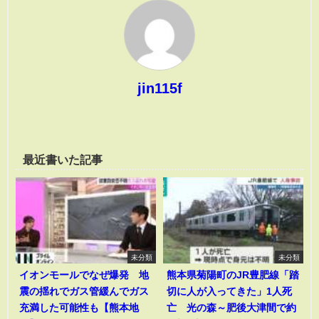
jin115f
最近書いた記事
未分類
未分類
イオンモールでなぜ爆発 地
熊本県菊陽町のJR豊肥線「踏
震の揺れでガス管緩んでガス
切に人が入ってきた」1人死
充満した可能性も【熊本地
亡 光の森～肥後大津間で約