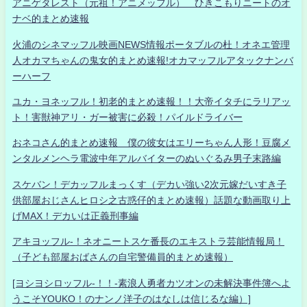
アニゲタレスト（元祖！アニメッフル） ひきこもりニートのオ
ナベ的まとめ速報
火浦のシネマッフル映画NEWS情報ポータブルの杜！オネエ管理
人オカマちゃんの鬼女的まとめ速報!オカマッフルアタックナンバ
ーハーフ
ユカ・ヨネッフル！初老的まとめ速報！！大帝イタチにラリアッ
ト！害獣神アリ・ガー被害に必殺！パイルドライバー
おネコさん的まとめ速報 僕の彼女はエリーちゃん人形！豆腐メ
ンタルメンヘラ電波中年アルバイターのぬいぐるみ男子末路編
スケバン！デカッフルまっくす（デカい強い2次元嫁だいすき子
供部屋おじさんヒロシ之古惑仔的まとめ速報）話題な動画取り上
げMAX！デカいは正義刑事編
アキヨッフル-！ネオニートスケ番長のエキストラ芸能情報局！
（子ども部屋おばさんの自宅警備員的まとめ速報）
[ヨシヨシロッフル-！！-素浪人勇者カツオンの未解決事件簿へよ
うこそYOUKO！のナンノ洋子のはなしは信じるな編）]