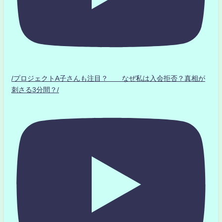
/プロジェクトA子さんも注目？ なぜ私は入会拒否？真相が
刺さる3分間？/