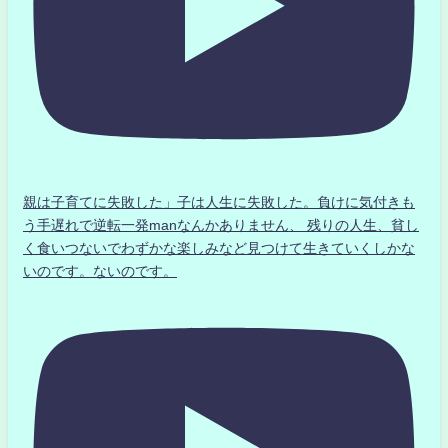
親は子育てに失敗した」子は人生に失敗した。負けに気付きも
う手遅れで逆転一発manなんかありません、 残りの人生、貧し
く食いつないでわずかな楽しみなど見つけて生きていくしかな
いのです。ないのです。