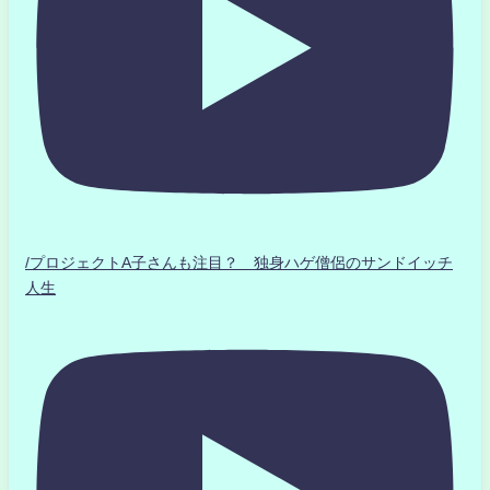
/プロジェクトA子さんも注目？ 独身ハゲ僧侶のサンドイッチ
人生