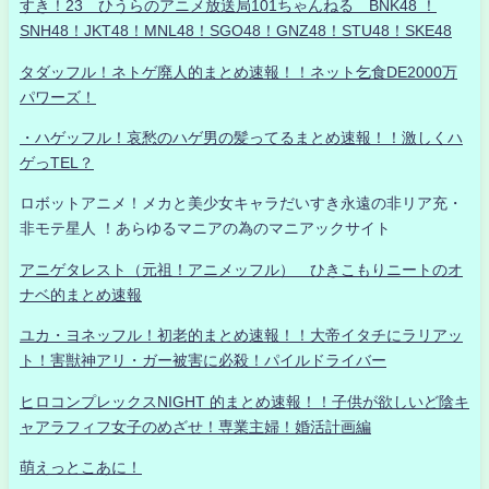
すき！23 ひうらのアニメ放送局101ちゃんねる BNK48 ！
SNH48！JKT48！MNL48！SGO48！GNZ48！STU48！SKE48
タダッフル！ネトゲ廃人的まとめ速報！！ネット乞食DE2000万
パワーズ！
・ハゲッフル！哀愁のハゲ男の髪ってるまとめ速報！！激しくハ
ゲっTEL？
ロボットアニメ！メカと美少女キャラだいすき永遠の非リア充・
非モテ星人 ！あらゆるマニアの為のマニアックサイト
アニゲタレスト（元祖！アニメッフル） ひきこもりニートのオ
ナベ的まとめ速報
ユカ・ヨネッフル！初老的まとめ速報！！大帝イタチにラリアッ
ト！害獣神アリ・ガー被害に必殺！パイルドライバー
ヒロコンプレックスNIGHT 的まとめ速報！！子供が欲しいど陰キ
ャアラフィフ女子のめざせ！専業主婦！婚活計画編
萌えっとこあに！