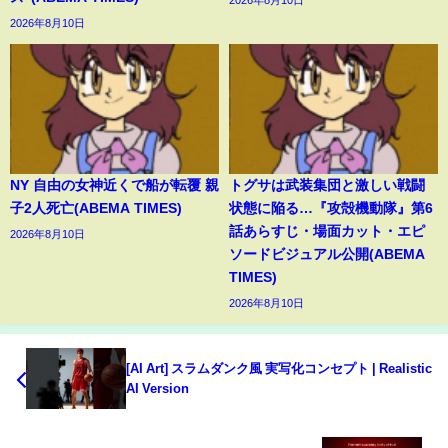
2026年8月10日
2026年8月10日
NY 自由の女神近くで船が転覆 親
トグサは武装集団と激しい戦闘
子2人死亡(ABEMA TIMES)
状態に陥る…『攻殻機動隊』第6
話あらすじ・場面カット・エピ
2026年8月10日
ソードビジュアル公開(ABEMA
TIMES)
2026年8月10日
[AI Art] スラムダンク風 実写化コンセプト | Realistic
AI Version