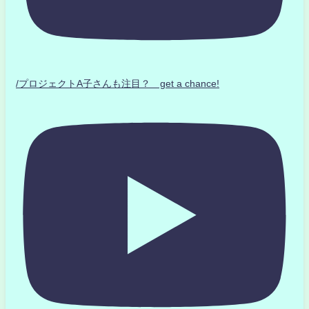
/プロジェクトA子さんも注目？ get a chance!