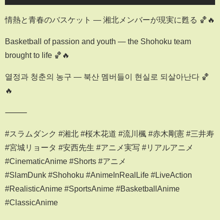
情熱と青春のバスケット — 湘北メンバーが現実に甦る 🏀🔥
Basketball of passion and youth — the Shohoku team
brought to life 🏀🔥
열정과 청춘의 농구 — 북산 멤버들이 현실로 되살아난다 🏀
🔥
⸻
#スラムダンク #湘北 #桜木花道 #流川楓 #赤木剛憲 #三井寿
#宮城リョータ #安西先生 #アニメ実写 #リアルアニメ
#CinematicAnime #Shorts #アニメ
#SlamDunk #Shohoku #AnimeInRealLife #LiveAction
#RealisticAnime #SportsAnime #BasketballAnime
#ClassicAnime