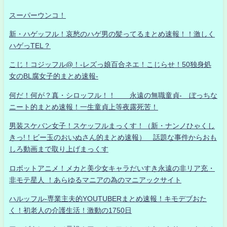
スーパーウンコ！
新・ハゲッフル！哀愁のハゲ男の髪ってるまとめ速報！！激しく
ハゲっTEL？
こじ！コジッフル@！-レズっ娘百合ネエ！こじらせ！50独身処
女のBL腐女子的まとめ速報-
何だ！何が？真・シロッフル！！ 永遠の無職童貞- ぼっちな
ニート的まとめ速報！一生童貞上等夜露死苦！
男装スケバン女子！スケッフルまっくす！（新・ナンノひゃくし
きっ!！ビー玉のおいぬさん的まとめ速報） 話題な事件からおも
しろ動画まで取り上げまっくす
ロボットアニメ！メカと美少女キャラだいすき永遠の非リア充・
非モテ星人 ！あらゆるマニアの為のマニアックサイト
ハルッフル-専業主夫的YOUTUBERまとめ速報！キモデブおた
く！初老人の介護生活！激動の1750日