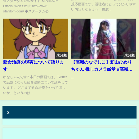
☆スターダム公式サイト/STARDOM
反応動画です。視聴者にとって分かりやす
Official Web Site☆ http://wwr-
い内容となるよう、構成...
stardom.com/ ◆スターダム公...
未分類
未分類
延命治療の現実について語りま
【高嶺のなでしこ】籾山ひめり
す
ちゃん 推しカメラ📸💙 #高嶺の
なでしこ #籾山ひめり #アイドル
ゆなしゃんです? 本日の動画では、Twitter
...
で話題になった延命治療について話をして
#honeyworks
います。 どこまで延命治療をやってほし
いか、というのは...
s