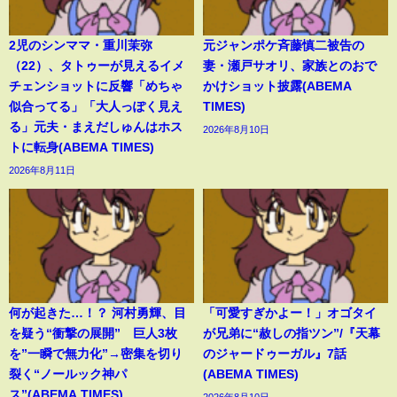
2児のシンママ・重川茉弥
元ジャンポケ斉藤慎二被告の
（22）、タトゥーが見えるイメ
妻・瀬戸サオリ、家族とのおで
チェンショットに反響「めちゃ
かけショット披露(ABEMA
似合ってる」「大人っぽく見え
TIMES)
る」元夫・まえだしゅんはホス
2026年8月10日
トに転身(ABEMA TIMES)
2026年8月11日
何が起きた…！？ 河村勇輝、目
「可愛すぎかよー！」オゴタイ
を疑う“衝撃の展開” 巨人3枚
が兄弟に“赦しの指ツン”/『天幕
を”一瞬で無力化”→密集を切り
のジャードゥーガル』7話
裂く“ノールック神パ
(ABEMA TIMES)
ス”(ABEMA TIMES)