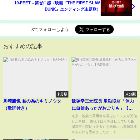
10-FEET – 第ゼロ感（映画『THE FIRST SLAM
DUNK』エンディング主題歌）
Xでフォローしよう
おすすめの記事
未分類
未分類
川崎鷹也 君の為のキミノウタ
飯塚幸三元院長 単独取材「体力
（歌詞付き）
に自信あったがおごりも」【池
袋暴走】
...
東京・池袋で乗用車が暴走し１２人が死傷
した事故。 警視庁は車を運転していた飯
塚幸三元院長（８８）を来週にも書類送検
する方針を固めましたが、そ...