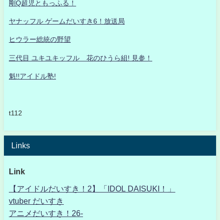
剛Q超児ともっふる！
ヤナッフル ゲームだいすき6！放送局
ヒウラー総統の野望
三代目 ユキユキッフル 花のひうら組! 見参！
魁!!アイドル塾!
t112
Links
Link
【アイドルだいすき！2】「IDOL DAISUKI！」
vtuber だいすき
アニメだいすき！26-