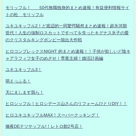
モリッフル！ 50代無職独身的まとめ速報！有益便利情報サイ
トの杜 モリッフル
ユキユキッフル2！ど底辺的一同驚愕騒然まとめ速報！超氷河期
世代！人生の強制ロスカットですべてを失ったキグナス氷子の愛
のクリスタルキングボンビー脱出大作戦
ヒロコンプレックスNIGHT 的まとめ速報！！子供が欲しいど陰キ
ャアラフィフ女子のめざせ！専業主婦！婚活計画編
ユキユキッフル3！
萌えっふる！
天にまします我ら！
ヒロシッフル！ヒロシデース山さんのリフォームひとりDIY！！
ヒロユキユキッフルMAX！スーパークッキング！
徹夜DEテツヤッフル!！レトロ館2号店！