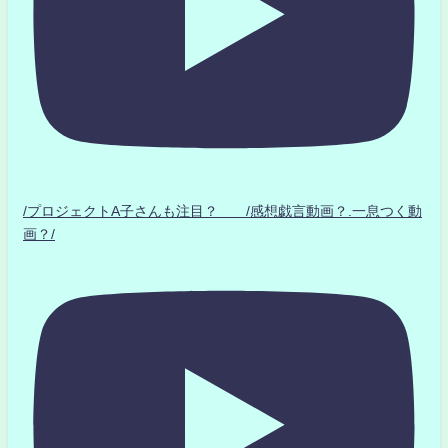
/プロジェクトA子さんも注目？ /感想戯言動画？.一息つく動
画？/