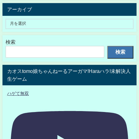
アーカイブ
検索
検索
カオスtomo娘ちゃんねーるアーガマ!Haraハラ!未解決人
生ゲーム
ハゲて無双