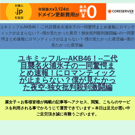
ユキミッフルAKB46！-二代目襲名火浦氷子の一同驚愕まとめ速報にロマンテ
ィックが止まらない？--僕が見たかった夜空！独女批判殺到激闘編--の一同驚
愕まとめ速報にロマンティックが止まらない？-僕の見たかった夜空編--僕の
見たかった星空編-
ユキミッフル--AKB46！--二代
目襲名火浦氷子の一同驚愕ま
とめ速報！にロマンティック
が止まらない？僕が見たかっ
た夜空-独女批判殺到激闘編
腐女子＜お客様皆様が掲載の記事等へアクセス、閲覧、こちらのサービ
スを利用される事でかろうじて運営できています＞本日は足元が悪い中
ご足労頂き誠に有難うございます。