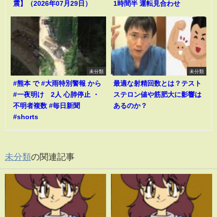
震】（2026年07月29日）
1時間半 運転見合わせ
未分類
未分類
#熊本 で #大雨特別警報 から
最適な射精回数とは？テスト
#一夜明け 2人 心肺停止 ・
ステロン値や筋肥大に影響は
不明者複数 #毎日新聞
あるのか？
#shorts
未分類
の関連記事