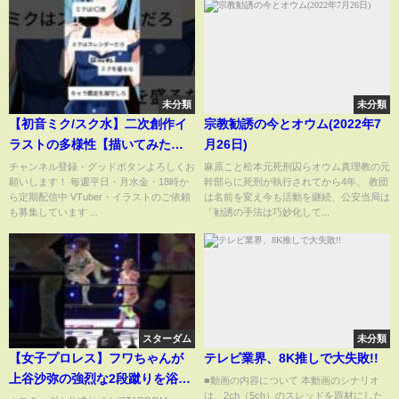
未分類
未分類
【初音ミク/スク水】二次創作イ
宗教勧誘の今とオウム(2022年7
ラストの多様性【描いてみた】#
月26日)
初音ミク #イラスト #ボカロ #山
チャンネル登録・グッドボタンよろしくお
麻原こと松本元死刑囚らオウム真理教の元
願いします！ 毎週平日・月水金・18時か
幹部らに死刑が執行されてから4年、 教団
田perfect #vocaloid #shorts
ら定期配信中 VTuber・イラストのご依頼
は名前を変え今も活動を継続、公安当局は
も募集しています ...
「勧誘の手法は巧妙化して...
スターダム
未分類
【女子プロレス】フワちゃんが
テレビ業界、8K推しで大失敗!!
上谷沙弥の強烈な2段蹴りを浴び
■動画の内容について 本動画のシナリオ
は、2ch（5ch）のスレッドを題材にした
る！【スターダム】