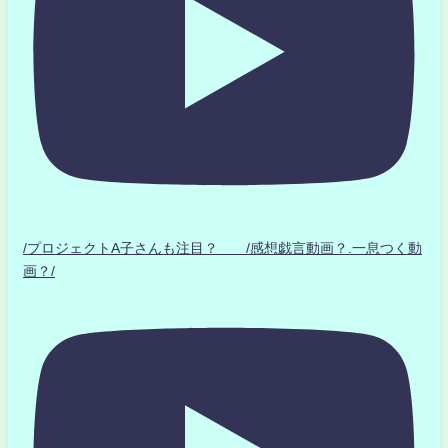
/プロジェクトA子さんも注目？ /感想戯言動画？.一息つく動
画？/