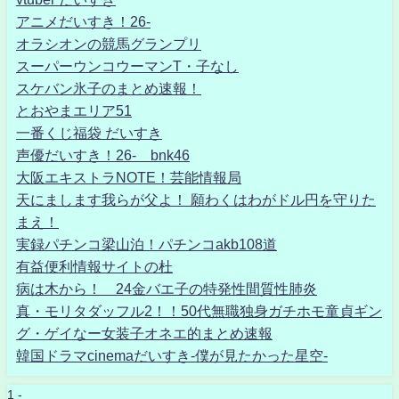
アニメだいすき！26-
オラシオンの競馬グランプリ
スーパーウンコウーマンT・子なし
スケバン氷子のまとめ速報！
とおやまエリア51
一番くじ福袋 だいすき
声優だいすき！26- bnk46
大阪エキストラNOTE！芸能情報局
天にまします我らが父よ！ 願わくはわがドル円を守りた
まえ！
実録パチンコ梁山泊！パチンコakb108道
有益便利情報サイトの杜
病は木から！ 24金バエ子の特発性間質性肺炎
真・モリタダッフル2！！50代無職独身ガチホモ童貞ギン
グ・ゲイなー女装子オネエ的まとめ速報
韓国ドラマcinemaだいすき-僕が見たかった星空-
1 -