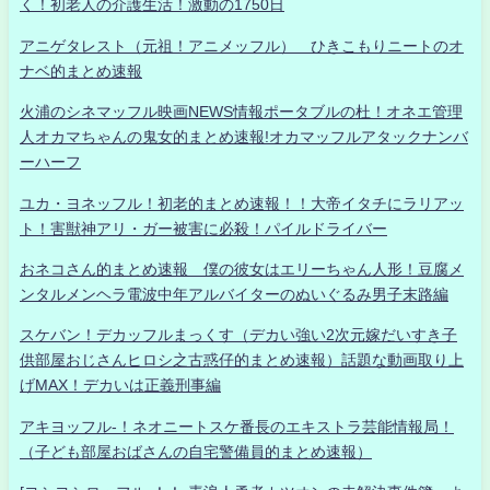
く！初老人の介護生活！激動の1750日
アニゲタレスト（元祖！アニメッフル） ひきこもりニートのオ
ナベ的まとめ速報
火浦のシネマッフル映画NEWS情報ポータブルの杜！オネエ管理
人オカマちゃんの鬼女的まとめ速報!オカマッフルアタックナンバ
ーハーフ
ユカ・ヨネッフル！初老的まとめ速報！！大帝イタチにラリアッ
ト！害獣神アリ・ガー被害に必殺！パイルドライバー
おネコさん的まとめ速報 僕の彼女はエリーちゃん人形！豆腐メ
ンタルメンヘラ電波中年アルバイターのぬいぐるみ男子末路編
スケバン！デカッフルまっくす（デカい強い2次元嫁だいすき子
供部屋おじさんヒロシ之古惑仔的まとめ速報）話題な動画取り上
げMAX！デカいは正義刑事編
アキヨッフル-！ネオニートスケ番長のエキストラ芸能情報局！
（子ども部屋おばさんの自宅警備員的まとめ速報）