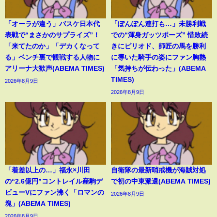
「オーラが違う」バスケ日本代
「ぽんぽん連打も…」未勝利戦
表戦で“まさかのサプライズ”！
での“渾身ガッツポーズ” 惜敗続
「来てたのか」「デカくなって
きにピリオド、師匠の馬を勝利
る」ベンチ裏で観戦する人物に
に導いた騎手の姿にファン胸熱
アリーナ大歓声(ABEMA TIMES)
「気持ちが伝わった」(ABEMA
TIMES)
2026年8月9日
2026年8月9日
「着差以上の…」福永×川田
自衛隊の最新哨戒機が海賊対処
の“2.6億円”コントレイル産駒デ
で初の中東派遣(ABEMA TIMES)
ビューVにファン沸く「ロマンの
2026年8月9日
塊」(ABEMA TIMES)
2026年8月9日