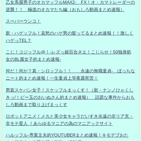
乙女系腐男子のオカマッフルMAX2- FX！オ・カマトレーダーの
逆襲！！ 極道のオカマたち編（おもしろ動画まとめ速報）
スーパーウンコ！
新・ハゲッフル！哀愁のハゲ男の髪ってるまとめ速報！！激しく
ハゲっTEL？
こじ！コジッフル@！-レズっ娘百合ネエ！こじらせ！50独身処
女のBL腐女子的まとめ速報-
何だ！何が？真・シロッフル！！ 永遠の無職童貞- ぼっちな
ニート的まとめ速報！一生童貞上等夜露死苦！
男装スケバン女子！スケッフルまっくす！（新・ナンノひゃくし
きっ!！ビー玉のおいぬさん的まとめ速報） 話題な事件からおも
しろ動画まで取り上げまっくす
ロボットアニメ！メカと美少女キャラだいすき永遠の非リア充・
非モテ星人 ！あらゆるマニアの為のマニアックサイト
ハルッフル-専業主夫的YOUTUBERまとめ速報！キモデブおた