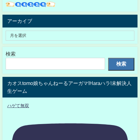
アーカイブ
検索
検索
カオスtomo娘ちゃんねーるアーガマ!Haraハラ!未解決人
生ゲーム
ハゲて無双