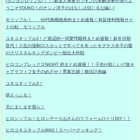
[ヨシヨシロッフル-！！-素浪人勇者カツオンの未解決事件簿へよ
うこそYOUKO！のナンノ洋子のはなしは信じるな編）]
モリッフル！ 50代無職独身的まとめ速報！有益便利情報サイ
トの杜 モリッフル
ユキユキッフル2！ど底辺的一同驚愕騒然まとめ速報！超氷河期
世代！人生の強制ロスカットですべてを失ったキグナス氷子の愛
のクリスタルキングボンビー脱出大作戦
ヒロコンプレックスNIGHT 的まとめ速報！！子供が欲しいど陰キ
ャアラフィフ女子のめざせ！専業主婦！婚活計画編
ユキユキッフル3！
萌えっふる！
天にまします我ら！
ヒロシッフル！ヒロシデース山さんのリフォームひとりDIY！！
ヒロユキユキッフルMAX！スーパークッキング！