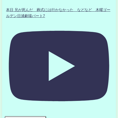
本日 兄が死んだ 葬式には行かなかった などなど 木曜ゴー
ルデン日浦劇場パート7