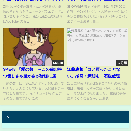
険のそもそもがわかるトークバ
月30日
Z世代のMC櫻井海音さんと相談者が、保
SHОW激!今夜もドル箱 2024年7月30日
険のそもそもを学ぶトークバラエティ『コ
内容：MC純烈とゲストの軽快トーク＆パ
ラエティ「コロバヌサキノツ
ロバヌサキノツエ』 第1話,第2話の相談者
チンコ勝負を繰り広げる元祖パチンコバラ
エ」】
はYouTuberのる...
エティー出演者：白...
SKE48
未分類
SKE48 「愛の数」～この曲の持
江藤農相「コメ買ったことな
つ優しさや温かさが皆様に届き
い」撤回・釈明も…石破総理が
ますように～
厳重注意【報道ステーション】
「愛の数」は、SKE48がずっと歌い続けて
20日に発表された米5キロ当たりの平均価
いきたいと大切にしている、人間愛をテー
格は、先週、わずかに値下がりしました
(2025年5月19日)
マにした曲です。 元々ミュージックビデ
が、再び上昇に転じました。 主食に手が
オのない曲ですが、この...
届きにくくなるなか、江藤農...
s