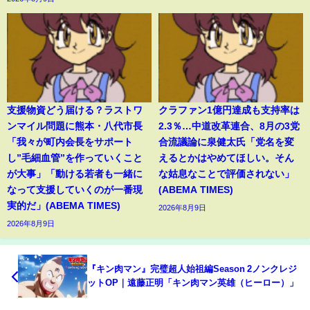
支援物資どう届ける？ラストワ
クラファン1億円達成も支持率は
ンマイル問題に熊本・八代市長
2.3％…中道改革連合、8月の3党
「我々が町内会長をサポート
合流議論に泉健太氏「党名を変
し”毛細血管”を作っていくこと
えるとかはやめてほしい。そん
が大事」「動ける若者も一緒に
な姑息なことで評価されない」
なって支援していくのが一番現
(ABEMA TIMES)
実的だ」(ABEMA TIMES)
2026年8月9日
2026年8月9日
『キン肉マン』完璧超人始祖編Season 2ノンクレジ
ットOP｜遠藤正明「キン肉マン英雄（ヒーロー）」