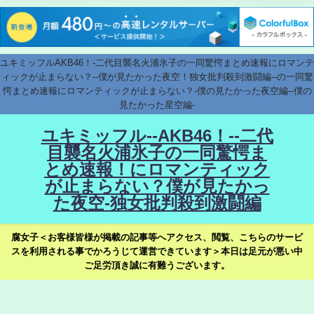
ユキミッフルAKB46！-二代目襲名火浦氷子の一同驚愕まとめ速報にロマンテ
ィックが止まらない？--僕が見たかった夜空！独女批判殺到激闘編--の一同驚
愕まとめ速報にロマンティックが止まらない？-僕の見たかった夜空編--僕の
見たかった星空編-
ユキミッフル--AKB46！--二代
目襲名火浦氷子の一同驚愕ま
とめ速報！にロマンティック
が止まらない？僕が見たかっ
た夜空-独女批判殺到激闘編
腐女子＜お客様皆様が掲載の記事等へアクセス、閲覧、こちらのサービ
スを利用される事でかろうじて運営できています＞本日は足元が悪い中
ご足労頂き誠に有難うございます。