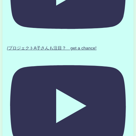
/プロジェクトA子さんも注目？ get a chance!