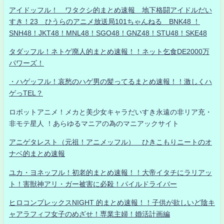
アイドッフル！ ワタクシ的まとめ速報 地下格闘アイドルだい
すき！23 ひうらのアニメ放送局101ちゃんねる BNK48 ！
SNH48！JKT48！MNL48！SGO48！GNZ48！STU48！SKE48
タダッフル！ネトゲ廃人的まとめ速報！！ネット乞食DE2000万
パワーズ！
・ハゲッフル！哀愁のハゲ男の髪ってるまとめ速報！！激しくハ
ゲっTEL？
ロボットアニメ！メカと美少女キャラだいすき永遠の非リア充・
非モテ星人 ！あらゆるマニアの為のマニアックサイト
アニゲタレスト（元祖！アニメッフル） ひきこもりニートのオ
ナベ的まとめ速報
ユカ・ヨネッフル！初老的まとめ速報！！大帝イタチにラリアッ
ト！害獣神アリ・ガー被害に必殺！パイルドライバー
ヒロコンプレックスNIGHT 的まとめ速報！！子供が欲しいど陰キ
ャアラフィフ女子のめざせ！専業主婦！婚活計画編