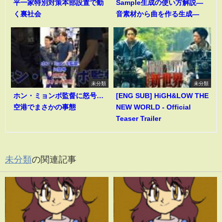
平一家特別対策本部設置で動
Sample生成の使い方解説―
く裏社会
音素材から曲を作る生成―
未分類
未分類
ホン・ミョンボ監督に怒号…
[ENG SUB] HiGH&LOW THE
空港でまさかの事態
NEW WORLD - Official
Teaser Trailer
未分類
の関連記事