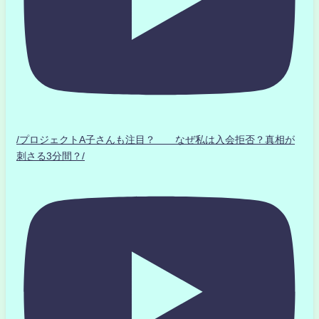
/プロジェクトA子さんも注目？ なぜ私は入会拒否？真相が
刺さる3分間？/