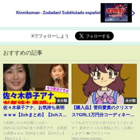
Kinnikuman - Zudadan! Subtitulado español
Xでフォローしよう
おすすめの記事
未分類
未分類
佐々木恭子アナ、お気持ち表明
【購入品】菅田愛貴のクリスマ
ｗｗｗ【2chまとめ】【2chス
ス?GRL1万円分コーディネート
レ】【5chスレ】
紹介❄️
1:名無しさん＠お腹いっぱい
いつもみてくださりありがとうございま
2025.12.11(Thu) 佐々木恭子アナ、お気持
す！ 是非チャンネル登録よろしくお願い
ち表明ｗｗｗ【2chまとめ】【2chスレ】
します♡ ☁️プロフィール
【5chスレ】っ...
https://www.stardus...