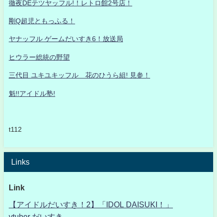
徹夜DEテツヤッフル!！レトロ館2号店！
剛Q超児ともっふる！
ヤナッフル ゲームだいすき6！放送局
ヒウラー総統の野望
三代目 ユキユキッフル 花のひうら組! 見参！
魁!!アイドル塾!
t112
Links
Link
【アイドルだいすき！2】「IDOL DAISUKI！」
vtuber だいすき