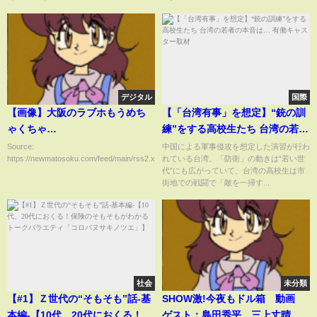
デジタル
国際
【画像】大阪のラブホもうめち
【「台湾有事」を想定】“銃の訓
ゃくちゃ…
練”をする高校生たち 台湾の若者
の本音は… 有働キャスター取材
Source:
中国による軍事侵攻を想定した演習が行わ
https://newmatosoku.com/feed/main/rss2.xml...
れている台湾。「防衛」の動きは“若い世
代”にも広がっていて、台湾の高校生は市
街地での戦闘で「敵を一掃す...
社会
未分類
【#1】Ｚ世代の“そもそも”話-基
SHОW激!今夜もドル箱 動画
本編-【10代、20代におくる！保
ゲスト：島田秀平、三上丈晴 7