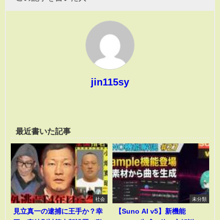
jin115sy
最近書いた記事
社会
未分類
見立真一の逮捕に王手か？幸
【Suno AI v5】新機能