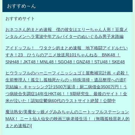
おすすめ～ん
おすすめサイト
おネコさん的まとめ速報 僕の彼女はエリーちゃん人形！豆腐メ
ンタルメンヘラ電波中年アルバイターのぬいぐるみ男子末路編
アイドッフル！ ワタクシ的まとめ速報 地下格闘アイドルだい
すき！23 ひうらのアニメ放送局101ちゃんねる BNK48 ！
SNH48！JKT48！MNL48！SGO48！GNZ48！STU48！SKE48
ヒウラッフルのハーニーフィニッシュゴミ屋敷補完計画 ＜必殺！
生前整理人！孤立し孤独死からの～特殊清掃・遺品整理への道F
完結編＞ キャッシング計1500万返済：厨二病借金3500万円！う
つ病統合失調症14年生HKT46！！9期研究生、最後のサイト！全
米が泣いた！認知症鬱病60代のラストサイト絶賛！公開中
魔法熟女/美魔女ッ娘メグみみちゃんのニートッフルステーション
MAX！ ニート仙人仙女の映画三昧老後生活！（無職孤独居老人的
まとめ速報Z)]