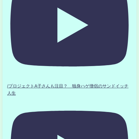
/プロジェクトA子さんも注目？ 独身ハゲ僧侶のサンドイッチ
人生