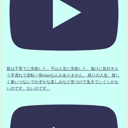
親は子育てに失敗した」子は人生に失敗した。負けに気付きも
う手遅れで逆転一発manなんかありません、 残りの人生、貧し
く食いつないでわずかな楽しみなど見つけて生きていくしかな
いのです。ないのです。