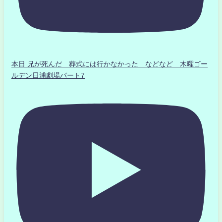
本日 兄が死んだ 葬式には行かなかった などなど 木曜ゴー
ルデン日浦劇場パート7