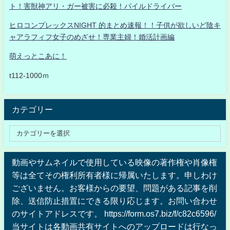
ト！害獣神アリ・ガー被害に必殺！パイルドライバー
ヒロコンプレックスNIGHT 的まとめ速報！！子供が欲しいど陰キ
ャアラフィフ女子のめざせ！専業主婦！婚活計画編
萌えっとこあに！
t112-1000ｍ
カテゴリー
動画やサムネイルで使用している映像の著作権や肖像権
等は全てその権利所有者様に帰属いたします。申しわけ
ございません。お客様からの要望、問題がある記事を削
除、送信防止措置にできる限り応じます。お問い合わせ
のサイトアドレスです。 https://form.os7.biz/f/c82c6596/
当サイトは各動画共有サイトへのアップロードは行なっ