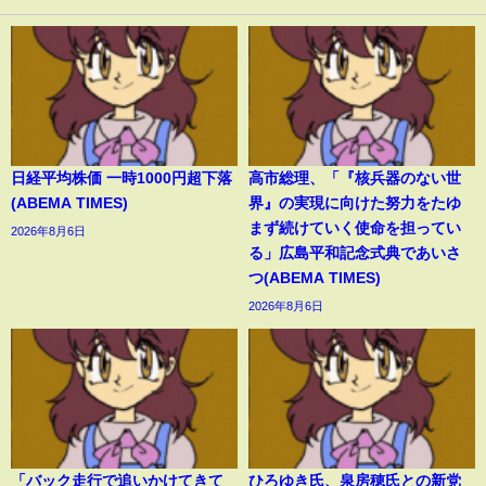
日経平均株価 一時1000円超下落
高市総理、「『核兵器のない世
(ABEMA TIMES)
界』の実現に向けた努力をたゆ
まず続けていく使命を担ってい
2026年8月6日
る」広島平和記念式典であいさ
つ(ABEMA TIMES)
2026年8月6日
「バック走行で追いかけてきて
ひろゆき氏、泉房穂氏との新党