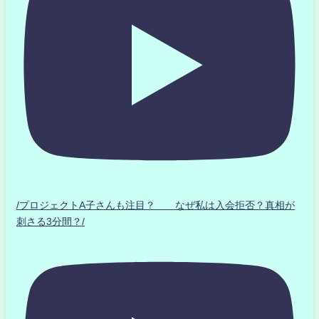
/プロジェクトA子さんも注目？ なぜ私は入会拒否？真相が
刺さる3分間？/