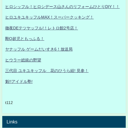
ヒロシッフル！ヒロシデース山さんのリフォームひとりDIY！！
ヒロユキユキッフルMAX！スーパークッキング！
徹夜DEテツヤッフル!！レトロ館2号店！
剛Q超児ともっふる！
ヤナッフル ゲームだいすき6！放送局
ヒウラー総統の野望
三代目 ユキユキッフル 花のひうら組! 見参！
魁!!アイドル塾!
t112
Links