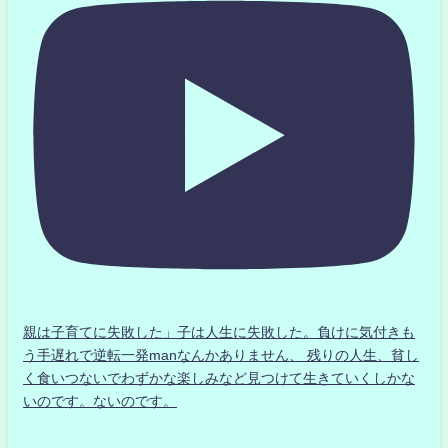
親は子育てに失敗した」子は人生に失敗した。負けに気付きも
う手遅れで逆転一発manなんかありません、 残りの人生、貧し
く食いつないでわずかな楽しみなど見つけて生きていくしかな
いのです。ないのです。