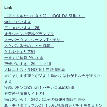
Link
【アイドルだいすき！2】「IDOL DAISUKI！」
vtuber だいすき
アニメだいすき！26-
オラシオンの競馬グランプリ
スーパーウンコウーマンT・子なし
スケバン氷子のまとめ速報！
とおやまエリア51
一番くじ福袋 だいすき
声優だいすき！26- bnk46
大阪エキストラNOTE！芸能情報局
天にまします我らが父よ！ 願わくはわがドル円を守りた
まえ！
実録パチンコ梁山泊！パチンコakb108道
有益便利情報サイトの杜
病は木から！ 24金バエ子の特発性間質性肺炎
真・モリタダッフル2！！50代無職独身ガチホモ童貞ギン