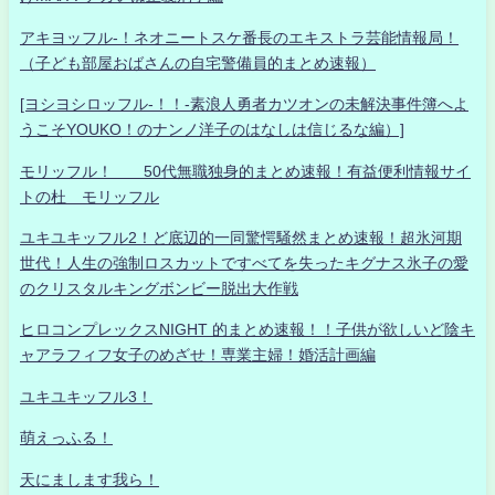
アキヨッフル-！ネオニートスケ番長のエキストラ芸能情報局！
（子ども部屋おばさんの自宅警備員的まとめ速報）
[ヨシヨシロッフル-！！-素浪人勇者カツオンの未解決事件簿へよ
うこそYOUKO！のナンノ洋子のはなしは信じるな編）]
モリッフル！ 50代無職独身的まとめ速報！有益便利情報サイ
トの杜 モリッフル
ユキユキッフル2！ど底辺的一同驚愕騒然まとめ速報！超氷河期
世代！人生の強制ロスカットですべてを失ったキグナス氷子の愛
のクリスタルキングボンビー脱出大作戦
ヒロコンプレックスNIGHT 的まとめ速報！！子供が欲しいど陰キ
ャアラフィフ女子のめざせ！専業主婦！婚活計画編
ユキユキッフル3！
萌えっふる！
天にまします我ら！