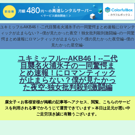
ユキミッフルAKB46！-二代目襲名火浦氷子の一同驚愕まとめ速報にロマンテ
ィックが止まらない？--僕が見たかった夜空！独女批判殺到激闘編--の一同驚
愕まとめ速報にロマンティックが止まらない？-僕の見たかった夜空編--僕の
見たかった星空編-
ユキミッフル--AKB46！--二代
目襲名火浦氷子の一同驚愕ま
とめ速報！にロマンティック
が止まらない？僕が見たかっ
た夜空-独女批判殺到激闘編
腐女子＜お客様皆様が掲載の記事等へアクセス、閲覧、こちらのサービ
スを利用される事でかろうじて運営できています＞本日は足元が悪い中
ご足労頂き誠に有難うございます。