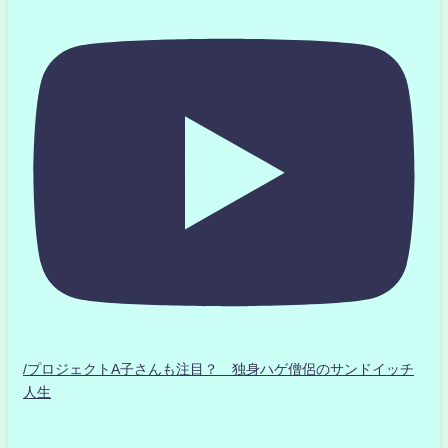
/プロジェクトA子さんも注目？ 独身ハゲ僧侶のサンドイッチ
人生