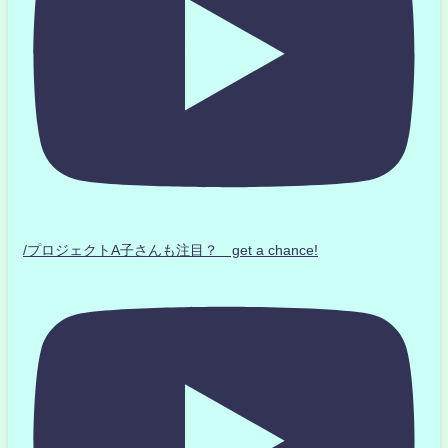
/プロジェクトA子さんも注目？ get a chance!