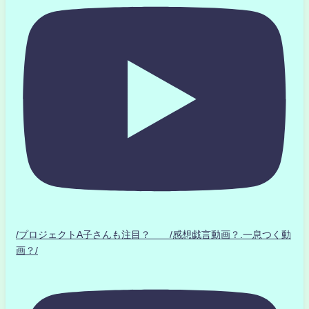
/プロジェクトA子さんも注目？ /感想戯言動画？.一息つく動
画？/