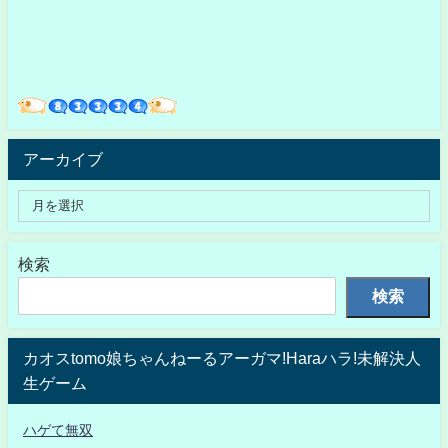
アーカイブ
検索
検索
カオスtomo娘ちゃんねーるアーガマ!Haraハラ!未解決人
生ゲーム
ハゲて無双