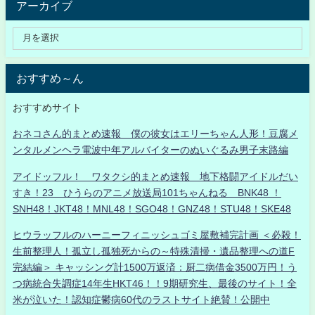
アーカイブ
おすすめ～ん
おすすめサイト
おネコさん的まとめ速報 僕の彼女はエリーちゃん人形！豆腐メ
ンタルメンヘラ電波中年アルバイターのぬいぐるみ男子末路編
アイドッフル！ ワタクシ的まとめ速報 地下格闘アイドルだい
すき！23 ひうらのアニメ放送局101ちゃんねる BNK48 ！
SNH48！JKT48！MNL48！SGO48！GNZ48！STU48！SKE48
ヒウラッフルのハーニーフィニッシュゴミ屋敷補完計画 ＜必殺！
生前整理人！孤立し孤独死からの～特殊清掃・遺品整理への道F
完結編＞ キャッシング計1500万返済：厨二病借金3500万円！う
つ病統合失調症14年生HKT46！！9期研究生、最後のサイト！全
米が泣いた！認知症鬱病60代のラストサイト絶賛！公開中