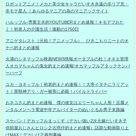
ロボットアニメ！メカと美少女キャラだいすき永遠の非リア充・
非モテ星人 ！あらゆるマニアの為のマニアックサイト
ハルッフル-専業主夫的YOUTUBERまとめ速報！キモデブおた
く！初老人の介護生活！激動の1750日
アニゲタレスト（元祖！アニメッフル） ひきこもりニートのオ
ナベ的まとめ速報
火浦のシネマッフル映画NEWS情報ポータブルの杜！オネエ管理
人オカマちゃんの鬼女的まとめ速報!オカマッフルアタックナンバ
ーハーフ
ユカ・ヨネッフル！初老的まとめ速報！！大帝イタチにラリアッ
ト！害獣神アリ・ガー被害に必殺！パイルドライバー
おネコさん的まとめ速報 僕の彼女はエリーちゃん人形！豆腐メ
ンタルメンヘラ電波中年アルバイターのぬいぐるみ男子末路編
スケバン！デカッフルまっくす（デカい強い2次元嫁だいすき子
供部屋おじさんヒロシ之古惑仔的まとめ速報）話題な動画取り上
げMAX！デカいは正義刑事編