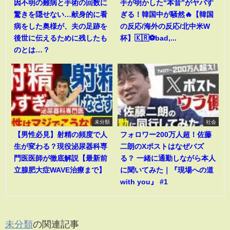
因不明の難病と手術の回数に
手が明かした“本音”がヤバす
驚きを隠せない…献身的に看
ぎる！韓国中が騒然🔥【韓国
病をした奥様が、夫の足跡を
の反応/海外の反応/北中米W
後世に伝えるために残したも
杯】🇰🇷⚽bad,...
のとは…？
未分類
社会
【男性必見】射精の頻度で人
フォロワー200万人超！佐藤
生が変わる？現役泌尿器科専
二朗のXポストはなぜバズ
門医医師が徹底解説【最新前
る？ 一緒に通勤しながら本人
立腺肥大症WAVE治療まで】
に聞いてみた｜『現場への道
with you』 #1
未分類
の関連記事