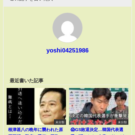
yoshi04251986
最近書いた記事
未分類
未分類
根津甚八の晩年に襲われた原
😱GS敗退決定…韓国代表選