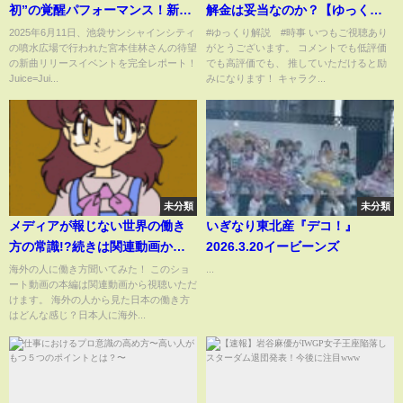
初”の覚醒パフォーマンス！新曲
解金は妥当なのか？【ゆっくり
「ビースト！」にファン号泣…
解説】
2025年6月11日、池袋サンシャインシティ
#ゆっくり解説 #時事 いつもご視聴あり
の噴水広場で行われた宮本佳林さんの待望
がとうございます。 コメントでも低評価
伝説のイベント再び【池袋サン
の新曲リリースイベントを完全レポート！
でも高評価でも、 推していただけると励
シャイン】
Juice=Jui...
みになります！ キャラク...
未分類
未分類
メディアが報じない世界の働き
いぎなり東北産『デコ！』
方の常識!?続きは関連動画か
2026.3.20イービーンズ
ら！
海外の人に働き方聞いてみた！ このショ
...
ート動画の本編は関連動画から視聴いただ
けます。 海外の人から見た日本の働き方
はどんな感じ？日本人に海外...