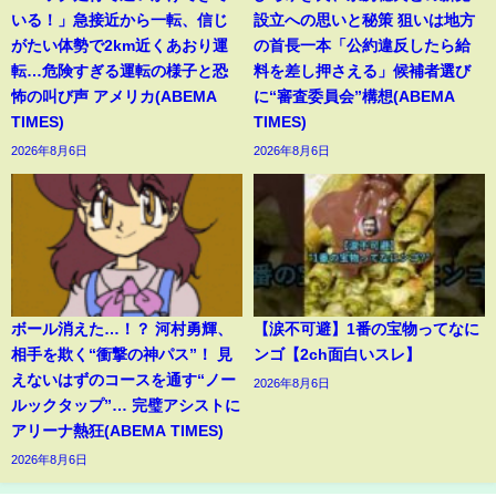
いる！」急接近から一転、信じ
設立への思いと秘策 狙いは地方
がたい体勢で2km近くあおり運
の首長一本「公約違反したら給
転…危険すぎる運転の様子と恐
料を差し押さえる」候補者選び
怖の叫び声 アメリカ(ABEMA
に“審査委員会”構想(ABEMA
TIMES)
TIMES)
2026年8月6日
2026年8月6日
ボール消えた…！？ 河村勇輝、
【涙不可避】1番の宝物ってなに
相手を欺く“衝撃の神パス”！ 見
ンゴ【2ch面白いスレ】
えないはずのコースを通す“ノー
2026年8月6日
ルックタップ”… 完璧アシストに
アリーナ熱狂(ABEMA TIMES)
2026年8月6日