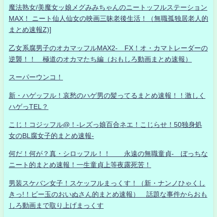
魔法熟女/美魔女ッ娘メグみみちゃんのニートッフルステーション
MAX！ ニート仙人仙女の映画三昧老後生活！（無職孤独居老人的
まとめ速報Z)]
乙女系腐男子のオカマッフルMAX2- FX！オ・カマトレーダーの
逆襲！！ 極道のオカマたち編（おもしろ動画まとめ速報）
スーパーウンコ！
新・ハゲッフル！哀愁のハゲ男の髪ってるまとめ速報！！激しく
ハゲっTEL？
こじ！コジッフル@！-レズっ娘百合ネエ！こじらせ！50独身処
女のBL腐女子的まとめ速報-
何だ！何が？真・シロッフル！！ 永遠の無職童貞- ぼっちな
ニート的まとめ速報！一生童貞上等夜露死苦！
男装スケバン女子！スケッフルまっくす！（新・ナンノひゃくし
きっ!！ビー玉のおいぬさん的まとめ速報） 話題な事件からおも
しろ動画まで取り上げまっくす