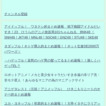
チャンネル登録
アイドッフル！ ワタクシ的まとめ速報 地下格闘アイドルだい
すき！23 ひうらのアニメ放送局101ちゃんねる BNK48 ！
SNH48！JKT48！MNL48！SGO48！GNZ48！STU48！SKE48
タダッフル！ネトゲ廃人的まとめ速報！！ネット乞食DE2000万
パワーズ！
・ハゲッフル！哀愁のハゲ男の髪ってるまとめ速報！！激しくハ
ゲっTEL？
ロボットアニメ！メカと美少女キャラだいすき永遠の非リア充・
非モテ星人 ！あらゆるマニアの為のマニアックサイト
アニゲタレスト（元祖！アニメッフル） ひきこもりニートのオ
ナベ的まとめ速報
ユカ・ヨネッフル！初老的まとめ速報！！大帝イタチにラリアッ