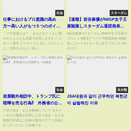
社会
スターダム
仕事におけるプロ意識の高め
【速報】岩谷麻優がIWGP女子王
方〜高い人がもつ５つのポイン
座陥落しスターダム退団発表！
トとは？〜
今後に注目www
「プロ意識とは？」 あなたがこう人に聞
#岩谷麻優 #スターダム #IWGP女子王座 #
かれたらどんな言葉で説明しますか？ ス
プロレス #横浜アリーナ #退団発表 #格闘
ポーツ選手 アーティスト 芸人 プロという
技ニュース #スターダム女子プロレス #次
と、大勢の人がよく知っ...
のステ...
社会
未分類
岩屋毅外相訪中、トランプ氏に
JSA대원과 같이 근무하던 북한군
喧嘩を売る行為⁉ 外務省の公式
이 살벌해진 이유
資料も一応確認
※切り抜き・まとめ動画について 当チャ
...
ンネルの動画を利用した切り抜き・まとめ
動画の作成はご自身の責任の下でご自由に
行っていただいて結構です。...