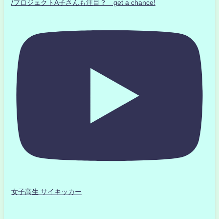
/プロジェクトA子さんも注目？ get a chance!
女子高生 サイキッカー