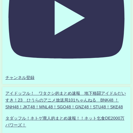
チャンネル登録
アイドッフル！ ワタクシ的まとめ速報 地下格闘アイドルだい
すき！23 ひうらのアニメ放送局101ちゃんねる BNK48 ！
SNH48！JKT48！MNL48！SGO48！GNZ48！STU48！SKE48
タダッフル！ネトゲ廃人的まとめ速報！！ネット乞食DE2000万
パワーズ！