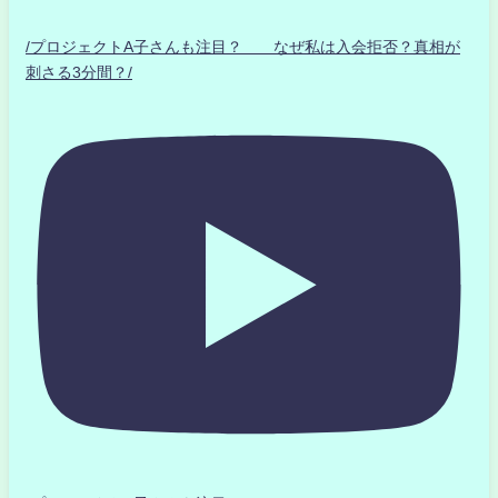
/プロジェクトA子さんも注目？ なぜ私は入会拒否？真相が
刺さる3分間？/