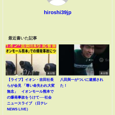
hiroshi39jp
最近書いた記事
未分類
未分類
【ライブ】イオン・吉田社長
八田與一がついに逮捕され
らが会見 「尊い命失われ大変
た！
無念」 イオンモール熊本で
の爆発事故をうけて──社会
ニュースライブ （日テレ
NEWS LIVE）