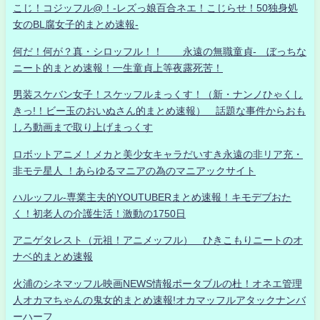
こじ！コジッフル@！-レズっ娘百合ネエ！こじらせ！50独身処
女のBL腐女子的まとめ速報-
何だ！何が？真・シロッフル！！ 永遠の無職童貞- ぼっちな
ニート的まとめ速報！一生童貞上等夜露死苦！
男装スケバン女子！スケッフルまっくす！（新・ナンノひゃくし
きっ!！ビー玉のおいぬさん的まとめ速報） 話題な事件からおも
しろ動画まで取り上げまっくす
ロボットアニメ！メカと美少女キャラだいすき永遠の非リア充・
非モテ星人 ！あらゆるマニアの為のマニアックサイト
ハルッフル-専業主夫的YOUTUBERまとめ速報！キモデブおた
く！初老人の介護生活！激動の1750日
アニゲタレスト（元祖！アニメッフル） ひきこもりニートのオ
ナベ的まとめ速報
火浦のシネマッフル映画NEWS情報ポータブルの杜！オネエ管理
人オカマちゃんの鬼女的まとめ速報!オカマッフルアタックナンバ
ーハーフ