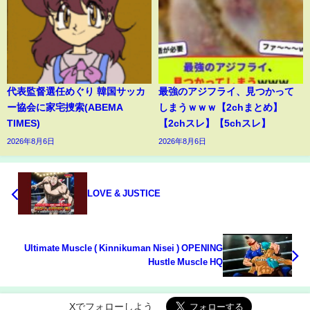
代表監督選任めぐり 韓国サッカ
最強のアジフライ、見つかって
ー協会に家宅捜索(ABEMA
しまうｗｗｗ【2chまとめ】
TIMES)
【2chスレ】【5chスレ】
2026年8月6日
2026年8月6日
LOVE & JUSTICE
Ultimate Muscle ( Kinnikuman Nisei ) OPENING
Hustle Muscle HQ
Xでフォローしよう