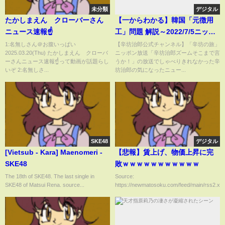
未分類
デジタル
たかしまえん クローバーさん
【一からわかる】韓国「元徴用
ニュース速報☝️
工」問題 解説～2022/7/5ニッポ
ン放送「辛坊治郎ズームそこま
1:名無しさん＠お腹いっぱい
【辛坊治郎公式チャンネル】「辛坊の旅」
2025.03.20(Thu) たかしまえん クローバ
ニッポン放送「辛坊治郎ズームそこまで言
で言うか!」しゃべり残し解説～
ーさんニュース速報☝️って動画が話題らし
うか！」の放送でしゃべりきれなかった辛
いぞ 2:名無しさ...
坊治郎の気になったニュー...
SKE48
デジタル
[Vietsub - Kara] Maenomeri -
【悲報】賃上げ、物価上昇に完
SKE48
敗ｗｗｗｗｗｗｗｗｗｗｗ
The 18th of SKE48. The last single in
Source:
SKE48 of Matsui Rena. source...
https://newmatosoku.com/feed/main/rss2.xml.