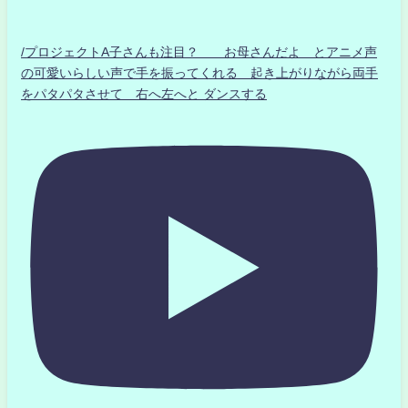
/プロジェクトA子さんも注目？ お母さんだよ とアニメ声
の可愛いらしい声で手を振ってくれる 起き上がりながら両手
をパタパタさせて 右へ左へと ダンスする