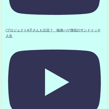
/プロジェクトA子さんも注目？ 独身ハゲ僧侶のサンドイッチ
人生