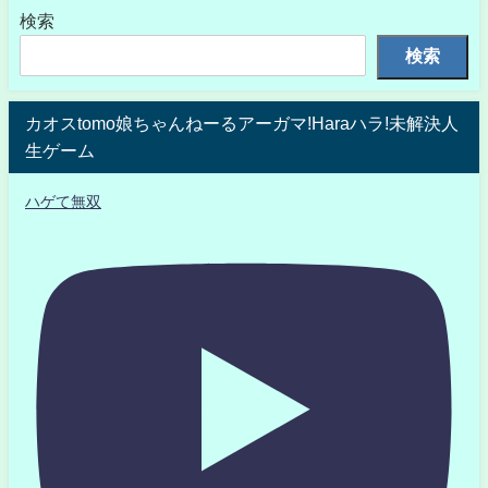
検索
検索
カオスtomo娘ちゃんねーるアーガマ!Haraハラ!未解決人
生ゲーム
ハゲて無双