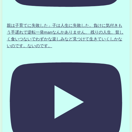
親は子育てに失敗した」子は人生に失敗した。負けに気付きも
う手遅れで逆転一発manなんかありません、 残りの人生、貧し
く食いつないでわずかな楽しみなど見つけて生きていくしかな
いのです。ないのです。