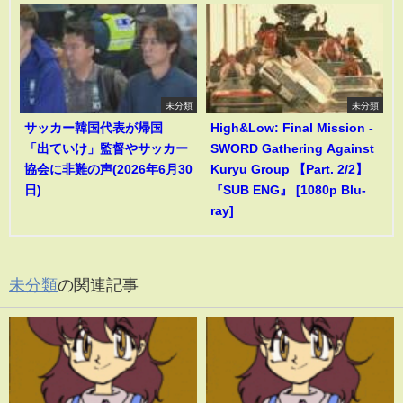
未分類
未分類
サッカー韓国代表が帰国
High&Low: Final Mission -
「出ていけ」監督やサッカー
SWORD Gathering Against
協会に非難の声(2026年6月30
Kuryu Group 【Part. 2/2】
日)
『SUB ENG』 [1080p Blu-
ray]
未分類
の関連記事