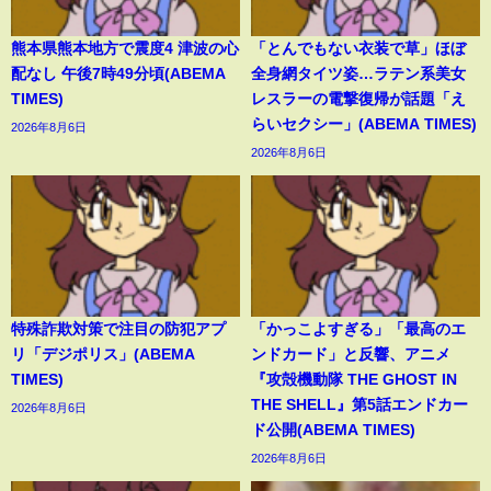
熊本県熊本地方で震度4 津波の心
「とんでもない衣装で草」ほぼ
配なし 午後7時49分頃(ABEMA
全身網タイツ姿…ラテン系美女
TIMES)
レスラーの電撃復帰が話題「え
らいセクシー」(ABEMA TIMES)
2026年8月6日
2026年8月6日
特殊詐欺対策で注目の防犯アプ
「かっこよすぎる」「最高のエ
リ「デジポリス」(ABEMA
ンドカード」と反響、アニメ
TIMES)
『攻殻機動隊 THE GHOST IN
THE SHELL』第5話エンドカー
2026年8月6日
ド公開(ABEMA TIMES)
2026年8月6日