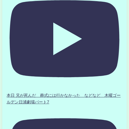
本日 兄が死んだ 葬式には行かなかった などなど 木曜ゴー
ルデン日浦劇場パート7