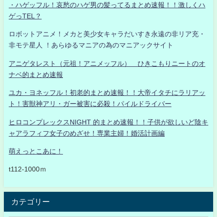
・ハゲッフル！哀愁のハゲ男の髪ってるまとめ速報！！激しくハ
ゲっTEL？
ロボットアニメ！メカと美少女キャラだいすき永遠の非リア充・
非モテ星人 ！あらゆるマニアの為のマニアックサイト
アニゲタレスト（元祖！アニメッフル） ひきこもりニートのオ
ナベ的まとめ速報
ユカ・ヨネッフル！初老的まとめ速報！！大帝イタチにラリアッ
ト！害獣神アリ・ガー被害に必殺！パイルドライバー
ヒロコンプレックスNIGHT 的まとめ速報！！子供が欲しいど陰キ
ャアラフィフ女子のめざせ！専業主婦！婚活計画編
萌えっとこあに！
t112-1000ｍ
カテゴリー