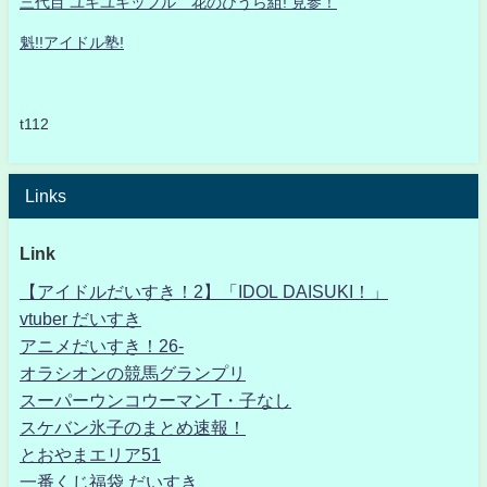
三代目 ユキユキッフル 花のひうら組! 見参！
魁!!アイドル塾!
t112
Links
Link
【アイドルだいすき！2】「IDOL DAISUKI！」
vtuber だいすき
アニメだいすき！26-
オラシオンの競馬グランプリ
スーパーウンコウーマンT・子なし
スケバン氷子のまとめ速報！
とおやまエリア51
一番くじ福袋 だいすき