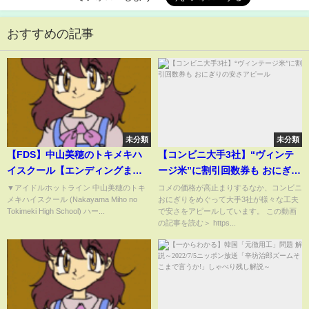
おすすめの記事
未分類
未分類
【FDS】中山美穂のトキメキハ
【コンビニ大手3社】“ヴィンテ
イスクール【エンディングま
ージ米”に割引回数券も おにぎり
で】
の安さアピール
▼アイドルホットライン 中山美穂のトキ
コメの価格が高止まりするなか、コンビニ
メキハイスクール (Nakayama Miho no
おにぎりをめぐって大手3社が様々な工夫
Tokimeki High School) ハー...
で安さをアピールしています。 この動画
の記事を読む＞ https...