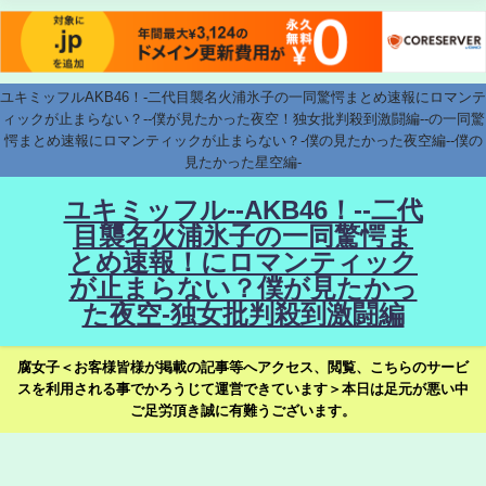
ユキミッフルAKB46！-二代目襲名火浦氷子の一同驚愕まとめ速報にロマンテ
ィックが止まらない？--僕が見たかった夜空！独女批判殺到激闘編--の一同驚
愕まとめ速報にロマンティックが止まらない？-僕の見たかった夜空編--僕の
見たかった星空編-
ユキミッフル--AKB46！--二代
目襲名火浦氷子の一同驚愕ま
とめ速報！にロマンティック
が止まらない？僕が見たかっ
た夜空-独女批判殺到激闘編
腐女子＜お客様皆様が掲載の記事等へアクセス、閲覧、こちらのサービ
スを利用される事でかろうじて運営できています＞本日は足元が悪い中
ご足労頂き誠に有難うございます。