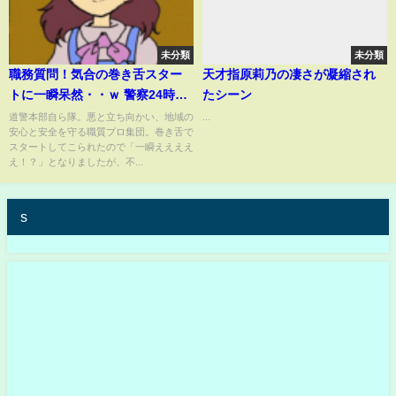
未分類
未分類
職務質問！気合の巻き舌スター
天才指原莉乃の凄さが凝縮され
トに一瞬呆然・・ｗ 警察24時で
たシーン
おなじみの職質部隊自ら隊
道警本部自ら隊。悪と立ち向かい、地域の
...
安心と安全を守る職質プロ集団。巻き舌で
スタートしてこられたので「一瞬ええええ
え！？」となりましたが、不...
s