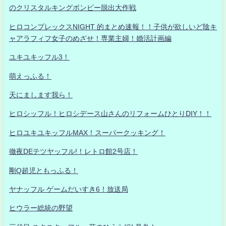
のクリスタルキングボンビー脱出大作戦
ヒロコンプレックスNIGHT 的まとめ速報！！子供が欲しいど陰キ
ャアラフィフ女子のめざせ！専業主婦！婚活計画編
ユキユキッフル3！
萌えっふる！
天にまします我ら！
ヒロシッフル！ヒロシデース山さんのリフォームひとりDIY！！
ヒロユキユキッフルMAX！スーパークッキング！
徹夜DEテツヤッフル!！レトロ館2号店！
剛Q超児ともっふる！
ヤナッフル ゲームだいすき6！放送局
ヒウラー総統の野望