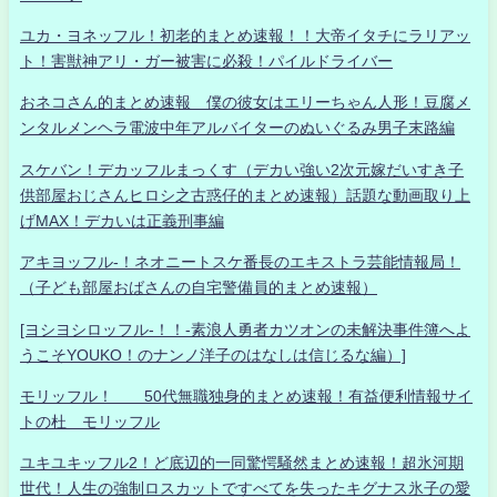
ユカ・ヨネッフル！初老的まとめ速報！！大帝イタチにラリアッ
ト！害獣神アリ・ガー被害に必殺！パイルドライバー
おネコさん的まとめ速報 僕の彼女はエリーちゃん人形！豆腐メ
ンタルメンヘラ電波中年アルバイターのぬいぐるみ男子末路編
スケバン！デカッフルまっくす（デカい強い2次元嫁だいすき子
供部屋おじさんヒロシ之古惑仔的まとめ速報）話題な動画取り上
げMAX！デカいは正義刑事編
アキヨッフル-！ネオニートスケ番長のエキストラ芸能情報局！
（子ども部屋おばさんの自宅警備員的まとめ速報）
[ヨシヨシロッフル-！！-素浪人勇者カツオンの未解決事件簿へよ
うこそYOUKO！のナンノ洋子のはなしは信じるな編）]
モリッフル！ 50代無職独身的まとめ速報！有益便利情報サイ
トの杜 モリッフル
ユキユキッフル2！ど底辺的一同驚愕騒然まとめ速報！超氷河期
世代！人生の強制ロスカットですべてを失ったキグナス氷子の愛