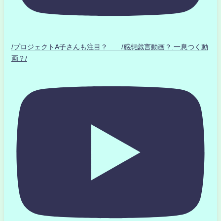
/プロジェクトA子さんも注目？ /感想戯言動画？.一息つく動
画？/