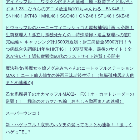
アイドッフル！ ワタクシ的まとめ速報 地下格闘アイドルだい
すき！23 ひうらのアニメ放送局101ちゃんねる BNK48 ！
SNH48！JKT48！MNL48！SGO48！GNZ48！STU48！SKE48
ヒウラッフルのハーニーフィニッシュゴミ屋敷補完計画 ＜必殺！
生前整理人！孤立し孤独死からの～特殊清掃・遺品整理への道F
完結編＞ キャッシング計1500万返済：厨二病借金3500万円！う
つ病統合失調症14年生HKT46！！9期研究生、最後のサイト！全
米が泣いた！認知症鬱病60代のラストサイト絶賛！公開中
魔法熟女/美魔女ッ娘メグみみちゃんのニートッフルステーション
MAX！ ニート仙人仙女の映画三昧老後生活！（無職孤独居老人的
まとめ速報Z)]
乙女系腐男子のオカマッフルMAX2- FX！オ・カマトレーダーの
逆襲！！ 極道のオカマたち編（おもしろ動画まとめ速報）
スーパーウンコ！
新・ハゲッフル！哀愁のハゲ男の髪ってるまとめ速報！！激しく
ハゲっTEL？