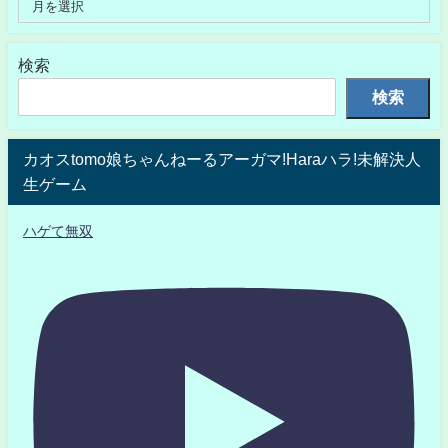
検索
検索
カオスtomo娘ちゃんねーるアーガマ!Haraハラ!未解決人
生ゲーム
ハゲて無双