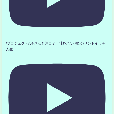
/プロジェクトA子さんも注目？ 独身ハゲ僧侶のサンドイッチ
人生