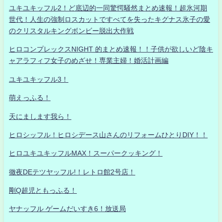
ユキユキッフル2！ど底辺的一同驚愕騒然まとめ速報！超氷河期
世代！人生の強制ロスカットですべてを失ったキグナス氷子の愛
のクリスタルキングボンビー脱出大作戦
ヒロコンプレックスNIGHT 的まとめ速報！！子供が欲しいど陰キ
ャアラフィフ女子のめざせ！専業主婦！婚活計画編
ユキユキッフル3！
萌えっふる！
天にまします我ら！
ヒロシッフル！ヒロシデース山さんのリフォームひとりDIY！！
ヒロユキユキッフルMAX！スーパークッキング！
徹夜DEテツヤッフル!！レトロ館2号店！
剛Q超児ともっふる！
ヤナッフル ゲームだいすき6！放送局