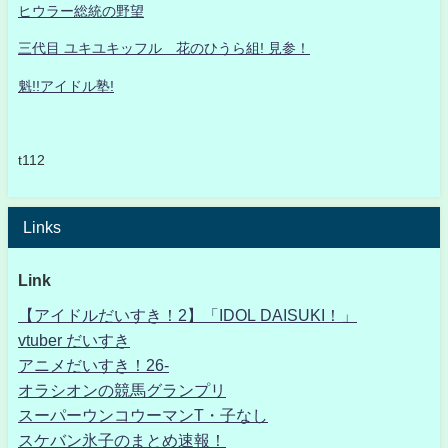
ヒウラー総統の野望
三代目 ユキユキッフル 花のひうら組! 見参！
魁!!アイドル塾!
t112
Links
Link
【アイドルだいすき！2】「IDOL DAISUKI！」
vtuber だいすき
アニメだいすき！26-
オラシオンの競馬グランプリ
スーパーウンコウーマンT・子なし
スケバン氷子のまとめ速報！