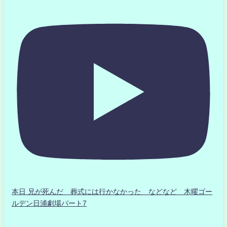
本日 兄が死んだ 葬式には行かなかった などなど 木曜ゴー
ルデン日浦劇場パート7