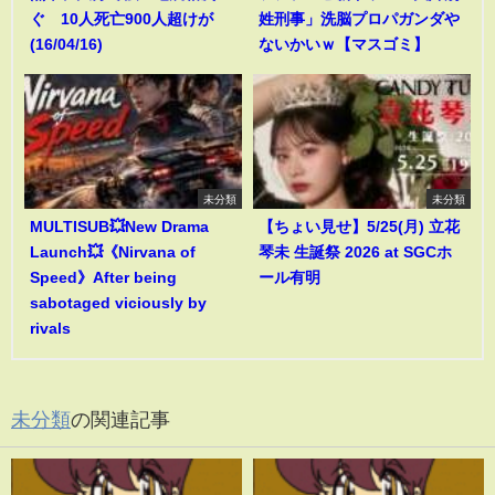
ぐ 10人死亡900人超けが
姓刑事」洗脳プロパガンダや
(16/04/16)
ないかいｗ【マスゴミ】
未分類
未分類
MULTISUB💥New Drama
【ちょい見せ】5/25(月) 立花
Launch💥《Nirvana of
琴未 生誕祭 2026 at SGCホ
Speed》After being
ール有明
sabotaged viciously by
rivals
未分類
の関連記事