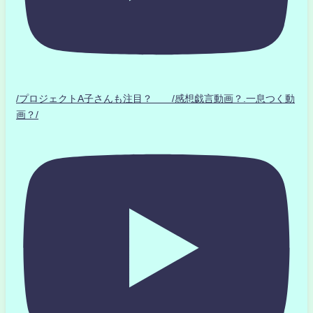
/プロジェクトA子さんも注目？ /感想戯言動画？.一息つく動
画？/