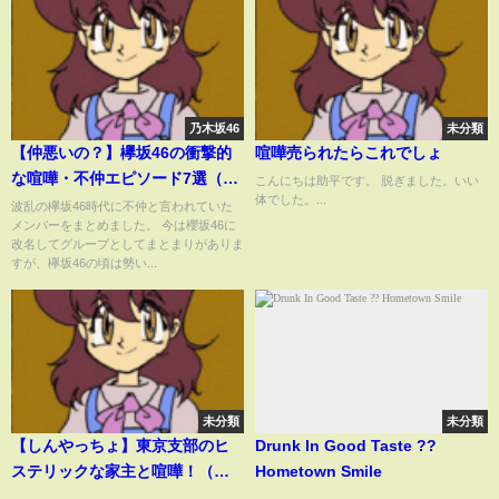
乃木坂46
未分類
【仲悪いの？】欅坂46の衝撃的
喧嘩売られたらこれでしょ
な喧嘩・不仲エピソード7選（平
こんにちは助平です。 脱ぎました。いい
体でした。...
手友梨奈、長濱ねる、志田愛
波乱の欅坂46時代に不仲と言われていた
メンバーをまとめました。 今は櫻坂46に
佳、原田葵、他）
改名してグループとしてまとまりがありま
すが、欅坂46の頃は勢い...
未分類
未分類
【しんやっちょ】東京支部のヒ
Drunk In Good Taste ??
ステリックな家主と喧嘩！（ふ
Hometown Smile
わっち）