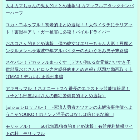
人オカマちゃんの鬼女的まとめ速報!オカマッフルアタックナンバ
ーハーフ
ユカ・ヨネッフル！初老的まとめ速報！！大帝イタチにラリアッ
ト！害獣神アリ・ガー被害に必殺！パイルドライバー
おネコさん的まとめ速報 僕の彼女はエリーちゃん人形！豆腐メ
ンタルメンヘラ電波中年アルバイターのぬいぐるみ男子末路編
スケバン！デカッフルまっくす（デカい強い2次元嫁だいすき子
供部屋おじさんヒロシ之古惑仔的まとめ速報）話題な動画取り上
げMAX！デカいは正義刑事編
アキヨッフル-！ネオニートスケ番長のエキストラ芸能情報局！
（子ども部屋おばさんの自宅警備員的まとめ速報）
[ヨシヨシロッフル-！！-素浪人勇者カツオンの未解決事件簿へよ
うこそYOUKO！のナンノ洋子のはなしは信じるな編）]
モリッフル！ 50代無職独身的まとめ速報！有益便利情報サイ
トの杜 モリッフル