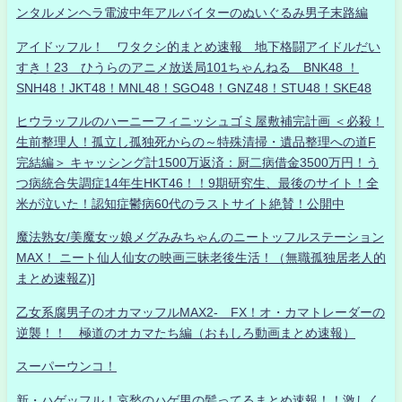
ンタルメンヘラ電波中年アルバイターのぬいぐるみ男子末路編
アイドッフル！ ワタクシ的まとめ速報 地下格闘アイドルだい
すき！23 ひうらのアニメ放送局101ちゃんねる BNK48 ！
SNH48！JKT48！MNL48！SGO48！GNZ48！STU48！SKE48
ヒウラッフルのハーニーフィニッシュゴミ屋敷補完計画 ＜必殺！
生前整理人！孤立し孤独死からの～特殊清掃・遺品整理への道F
完結編＞ キャッシング計1500万返済：厨二病借金3500万円！う
つ病統合失調症14年生HKT46！！9期研究生、最後のサイト！全
米が泣いた！認知症鬱病60代のラストサイト絶賛！公開中
魔法熟女/美魔女ッ娘メグみみちゃんのニートッフルステーション
MAX！ ニート仙人仙女の映画三昧老後生活！（無職孤独居老人的
まとめ速報Z)]
乙女系腐男子のオカマッフルMAX2- FX！オ・カマトレーダーの
逆襲！！ 極道のオカマたち編（おもしろ動画まとめ速報）
スーパーウンコ！
新・ハゲッフル！哀愁のハゲ男の髪ってるまとめ速報！！激しく