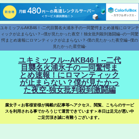
ユキミッフルAKB46！-二代目襲名火浦氷子の一同驚愕まとめ速報にロマンテ
ィックが止まらない？--僕が見たかった夜空！独女批判殺到激闘編--の一同驚
愕まとめ速報にロマンティックが止まらない？-僕の見たかった夜空編--僕の
見たかった星空編-
ユキミッフル--AKB46！--二代
目襲名火浦氷子の一同驚愕ま
とめ速報！にロマンティック
が止まらない？僕が見たかっ
た夜空-独女批判殺到激闘編
腐女子＜お客様皆様が掲載の記事等へアクセス、閲覧、こちらのサービ
スを利用される事でかろうじて運営できています＞本日は足元が悪い中
ご足労頂き誠に有難うございます。