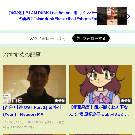
【実写化】SLAM DUNK Live Action | 湘北メンバー
の再現2 #slamdunk #basketball #shorts #ai
Xでフォローしよう
おすすめの記事
未分類
未分類
[검은 태양 OST Part 1] 요아리
【衝撃発言】誰が履くねん下な
(Yoari) - Reason MV
んて#奥原妃奈子 #akb48 #シス
テマ #切り抜き #shorts
요아리 (Yoari) - Reason MV 입니다. #검은
...
태양 #TheVeil #요아리...