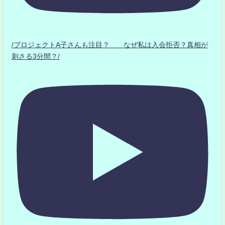
/プロジェクトA子さんも注目？ なぜ私は入会拒否？真相が
刺さる3分間？/