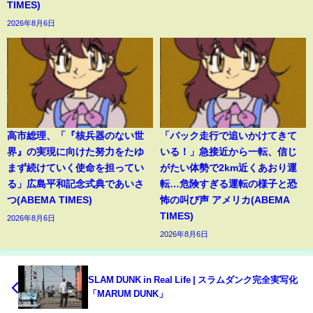
TIMES)
2026年8月6日
高市総理、「『核兵器のない世
「バック走行で追いかけてきて
界』の実現に向けた努力をたゆ
いる！」急接近から一転、信じ
まず続けていく使命を担ってい
がたい体勢で2km近くあおり運
る」広島平和記念式典であいさ
転…危険すぎる運転の様子と恐
つ(ABEMA TIMES)
怖の叫び声 アメリカ(ABEMA
TIMES)
2026年8月6日
2026年8月6日
SLAM DUNK in Real Life | スラムダンク完全実写化
「MARUM DUNK」