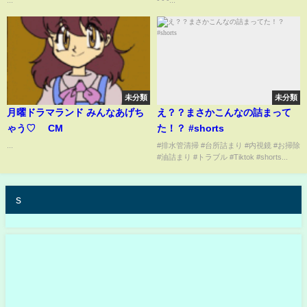
...
- - -...
未分類
未分類
月曜ドラマランド みんなあげち
え？？まさかこんなの詰まって
ゃう♡ CM
た！？ #shorts
...
#排水管清掃 #台所詰まり #内視鏡 #お掃除
#油詰まり #トラブル #Tiktok #shorts...
s