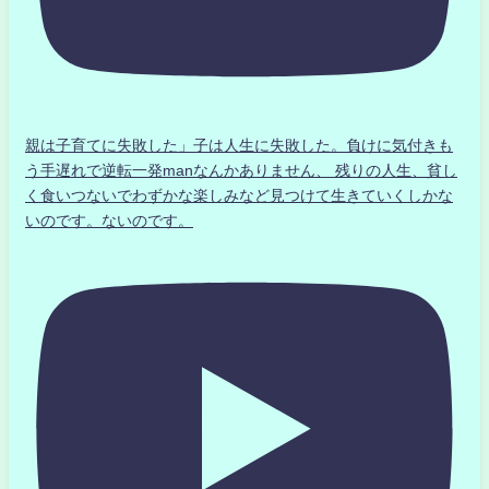
親は子育てに失敗した」子は人生に失敗した。負けに気付きも
う手遅れで逆転一発manなんかありません、 残りの人生、貧し
く食いつないでわずかな楽しみなど見つけて生きていくしかな
いのです。ないのです。