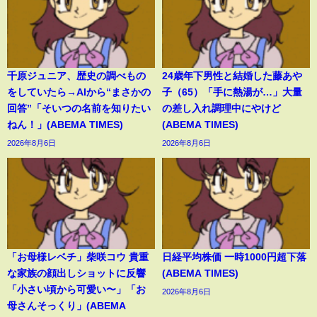
千原ジュニア、歴史の調べもの
24歳年下男性と結婚した藤あや
をしていたら→AIから“まさかの
子（65）「手に熱湯が…」大量
回答”「そいつの名前を知りたい
の差し入れ調理中にやけど
ねん！」(ABEMA TIMES)
(ABEMA TIMES)
2026年8月6日
2026年8月6日
「お母様レベチ」柴咲コウ 貴重
日経平均株価 一時1000円超下落
な家族の顔出しショットに反響
(ABEMA TIMES)
「小さい頃から可愛い〜」「お
2026年8月6日
母さんそっくり」(ABEMA