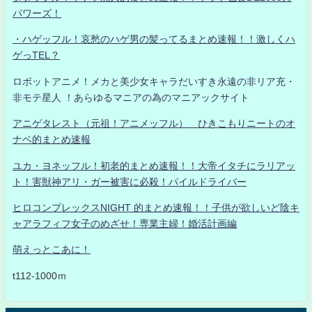
パワーズ！
・ハゲッフル！哀愁のハゲ男の髪ってるまとめ速報！！激しくハ
ゲっTEL？
ロボットアニメ！メカと美少女キャラだいすき永遠の非リア充・
非モテ星人 ！あらゆるマニアの為のマニアックサイト
アニゲタレスト（元祖！アニメッフル） ひきこもりニートのオ
ナベ的まとめ速報
ユカ・ヨネッフル！初老的まとめ速報！！大帝イタチにラリアッ
ト！害獣神アリ・ガー被害に必殺！パイルドライバー
ヒロコンプレックスNIGHT 的まとめ速報！！子供が欲しいど陰キ
ャアラフィフ女子のめざせ！専業主婦！婚活計画編
萌えっとこあに！
t112-1000ｍ