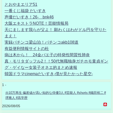
とおやまエリア51
一番くじ福袋 だいすき
声優だいすき！26- bnk46
大阪エキストラNOTE！芸能情報局
天にまします我らが父よ！ 願わくはわがドル円を守りた
まえ！
実録パチンコ梁山泊！パチンコakb108道
有益便利情報サイトの杜
病は木から！ 24金バエ子の特発性間質性肺炎
真・モリタダッフル2！！50代無職独身ガチホモ童貞ギン
グ・ゲイなー女装子オネエ的まとめ速報
韓国ドラマcinemaだいすき-僕が見たかった星空-
1 -
㊗️10万再生 偏差値が高い知的な俳優3人 #芸能人 #shorts #織田裕二 #
堺雅人 #高学歴
2026/08/05