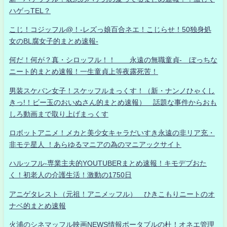
ハゲっTEL？
こじ！コジッフル@！-レズっ娘百合ネエ！こじらせ！50独身処
女のBL腐女子的まとめ速報-
何だ！何が？真・シロッフル！！ 永遠の無職童貞- ぼっちな
ニート的まとめ速報！一生童貞上等夜露死苦！
男装スケバン女子！スケッフルまっくす！（新・ナンノひゃくし
きっ!！ビー玉のおいぬさん的まとめ速報） 話題な事件からおも
しろ動画まで取り上げまっくす
ロボットアニメ！メカと美少女キャラだいすき永遠の非リア充・
非モテ星人 ！あらゆるマニアの為のマニアックサイト
ハルッフル-専業主夫的YOUTUBERまとめ速報！キモデブおた
く！初老人の介護生活！激動の1750日
アニゲタレスト（元祖！アニメッフル） ひきこもりニートのオ
ナベ的まとめ速報
火浦のシネマッフル映画NEWS情報ポータブルの杜！オネエ管理