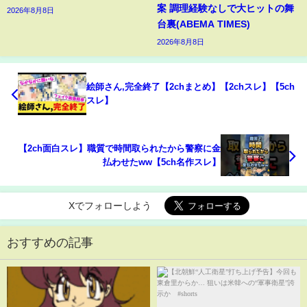
案 調理経験なしで大ヒットの舞
2026年8月8日
台裏(ABEMA TIMES)
2026年8月8日
絵師さん,完全終了【2chまとめ】【2chスレ】【5ch
スレ】
【2ch面白スレ】職質で時間取られたから警察に金
払わせたww【5ch名作スレ】
Xでフォローしよう
おすすめの記事