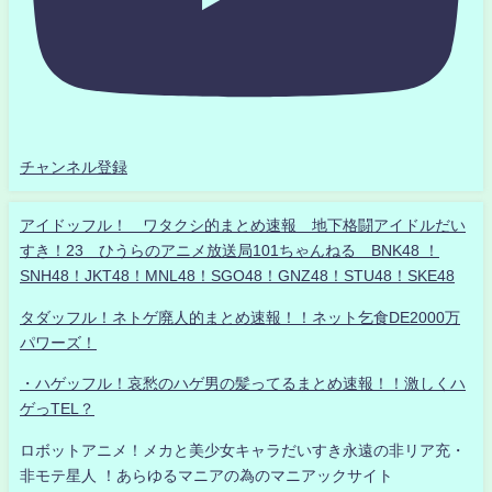
チャンネル登録
アイドッフル！ ワタクシ的まとめ速報 地下格闘アイドルだい
すき！23 ひうらのアニメ放送局101ちゃんねる BNK48 ！
SNH48！JKT48！MNL48！SGO48！GNZ48！STU48！SKE48
タダッフル！ネトゲ廃人的まとめ速報！！ネット乞食DE2000万
パワーズ！
・ハゲッフル！哀愁のハゲ男の髪ってるまとめ速報！！激しくハ
ゲっTEL？
ロボットアニメ！メカと美少女キャラだいすき永遠の非リア充・
非モテ星人 ！あらゆるマニアの為のマニアックサイト