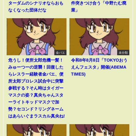
ターダムのシナリオならおも
件突きつけ合う「中野たむ廃
なくなった団体だな
業」
金バエ
未分類
危うし！便所太郎危機一髪！
令和8年8月8日「TOKYOおう
みゅーつーの逆襲！回復した
えんフェスタ」開催(ABEMA
らレスラー経験者金バエ、便
TIMES)
所太郎プロレス試合中に突撃
参戦する？そん時はタイガー
マスクの姿？真央ちゃんスタ
ーライトキッドマスクで加
勢？セコンド？リングネーム
はあらいぐまラスカル真央ね!