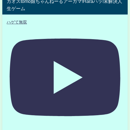
カオスtomo娘ちゃんねーるアーガマ!Haraハラ!未解決人
生ゲーム
ハゲて無双