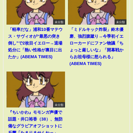
未分類
未分類
「軽率だな」浦和10番マテウ
「ミドルキック炸裂」鈴木優
ス・サヴィオが“最悪の突き
磨、強烈腹蹴り→今季初イエ
倒し”で2枚目イエロー→退場
ローカードにファン物議「ち
処分に「熱い性格が裏目に出
ょっと厳しいな」「開幕戦か
たか」(ABEMA TIMES)
らお祖母様に怒られる」
(ABEMA TIMES)
未分類
『ちいかわ』モモンガ声優で
話題・井口裕香（38）、無防
備なグラビアオフショットに
反響「たまりませんねっ」