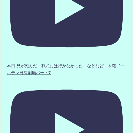
本日 兄が死んだ 葬式には行かなかった などなど 木曜ゴー
ルデン日浦劇場パート7