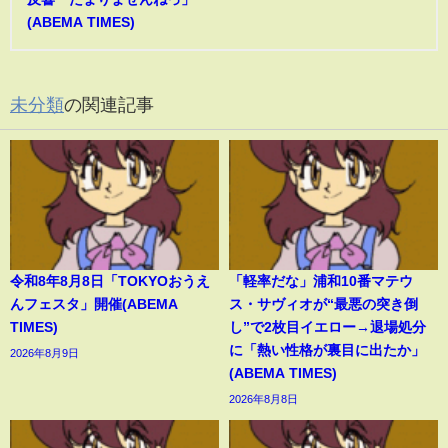
(ABEMA TIMES)
未分類
の関連記事
令和8年8月8日「TOKYOおうえ
「軽率だな」浦和10番マテウ
んフェスタ」開催(ABEMA
ス・サヴィオが“最悪の突き倒
TIMES)
し”で2枚目イエロー→退場処分
に「熱い性格が裏目に出たか」
2026年8月9日
(ABEMA TIMES)
2026年8月8日