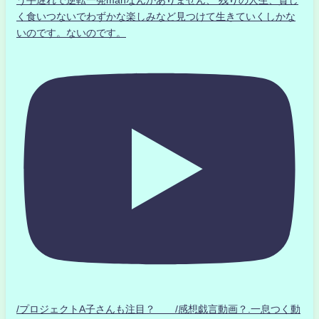
う手遅れで逆転一発manなんかありません、 残りの人生、貧し
く食いつないでわずかな楽しみなど見つけて生きていくしかな
いのです。ないのです。
/プロジェクトA子さんも注目？ /感想戯言動画？.一息つく動