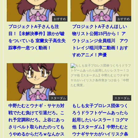
おすすめ
おすすめ
プロジェクトA子さんも注
プロジェクトA子さんほしい
目！【未解決事件】誰かが嘘
物リスト公開15円から！ ア
をついている 室蘭女子高生失
ウトジュンジ全員稲川 アウ
踪事件一息つく動画！
トレイジ稲川淳二動画！おす
すめアニメ！声優
スターダム
スターダム
中野たむとウナギ・サヤカ対
もしも女子プロレス団体つく
戦でたむ負けて引退だろ。こ
ろうドラフトゲームあったら
れ予定調和だろ。上谷にあっ
起用したいレスラー！コグマ
さりベルト取られたのっても
他【スターダム】中野たむと
うやめるからだろｗなんかス
ウナギサヤカがハイリスク条