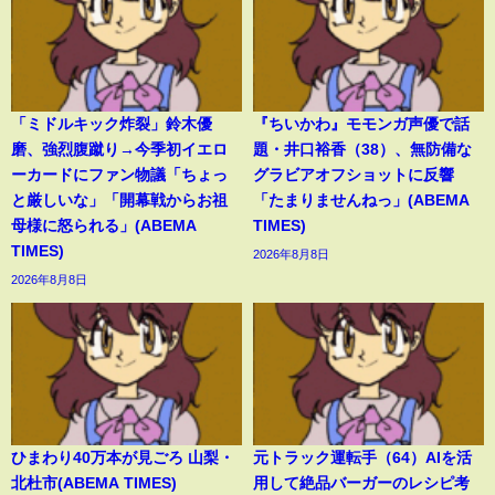
「ミドルキック炸裂」鈴木優
『ちいかわ』モモンガ声優で話
磨、強烈腹蹴り→今季初イエロ
題・井口裕香（38）、無防備な
ーカードにファン物議「ちょっ
グラビアオフショットに反響
と厳しいな」「開幕戦からお祖
「たまりませんねっ」(ABEMA
母様に怒られる」(ABEMA
TIMES)
TIMES)
2026年8月8日
2026年8月8日
ひまわり40万本が見ごろ 山梨・
元トラック運転手（64）AIを活
北杜市(ABEMA TIMES)
用して絶品バーガーのレシピ考