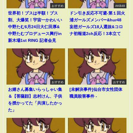
おすすめ
AKB48
世界初！ブスは半額！ブス
ドン引き反応不可避-第１回火
割、大爆笑！宇宙一かわいい
浦ガールズメンバー&hur48
中野たむ6月24日大仁田厚&
妄想ガールズ18人選抜&コロ
中野たむプロデュース興行in
ナ初報道2ch反応！3本立て
新木場1st RING 記者会見
おすすめ
おすすめ
お婿さん募集いらっしゃい集
[未解決事件]仙台市女性団体
＆【菩薩顔】志村けん、子供
職員殺害事件 -
を授かってた「共演したかっ
た」