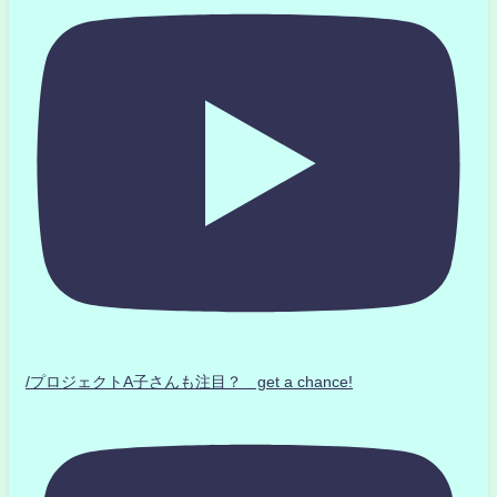
/プロジェクトA子さんも注目？ get a chance!