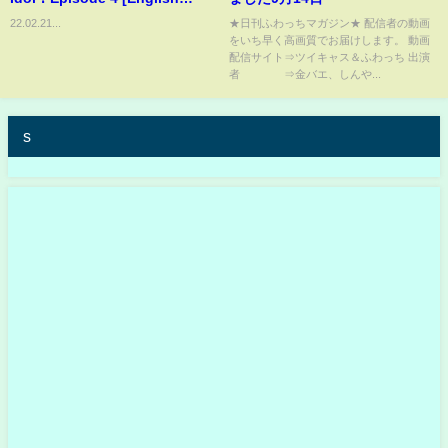
Subtitles]
22.02.21...
★日刊ふわっちマガジン★ 配信者の動画
をいち早く高画質でお届けします。 動画
配信サイト⇒ツイキャス＆ふわっち 出演
者 ⇒金バエ、しんや...
s