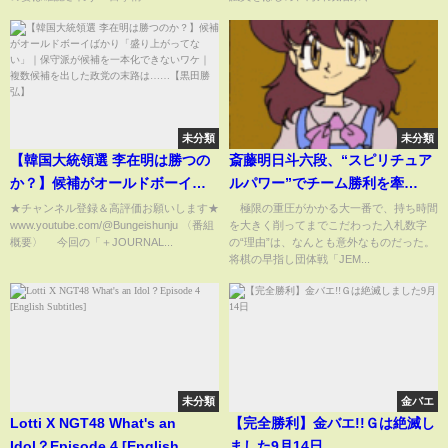
未分類
未分類
【韓国大統領選 李在明は勝つの
斎藤明日斗六段、“スピリチュア
か？】候補がオールドボーイば
ルパワー”でチーム勝利を牽
かり「盛り上がってない」｜保
引！？MVP級躍進の理由に反響
★チャンネル登録＆高評価お願いします★
極限の重圧がかかる大一番で、持ち時間
www.youtube.com/@Bungeishunju 〈番組
を大きく削ってまでこだわった入札数字
守派が候補を一本化できないワ
続々「縁起担ぐ系」/将棋・
概要〉 今回の「＋JOURNAL...
の“理由”は、なんとも意外なものだった。
ケ｜複数候補を出した政党の末
ABEMA地域トーナメント
将棋の早指し団体戦「JEM...
路は……【黒田勝弘】
2026(ABEMA TIMES)
未分類
金バエ
Lotti X NGT48 What's an
【完全勝利】金バエ!!Ｇは絶滅し
Idol？Episode 4 [English
ました9月14日