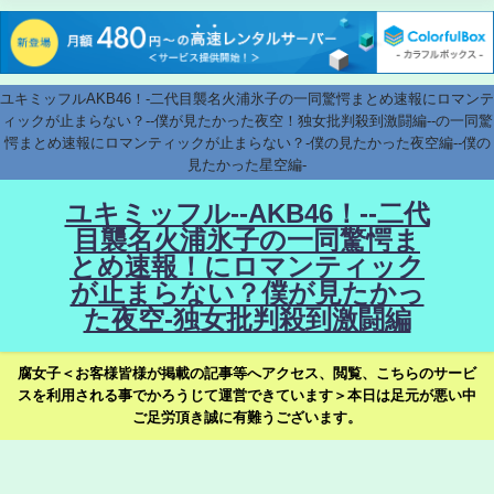
ユキミッフルAKB46！-二代目襲名火浦氷子の一同驚愕まとめ速報にロマンテ
ィックが止まらない？--僕が見たかった夜空！独女批判殺到激闘編--の一同驚
愕まとめ速報にロマンティックが止まらない？-僕の見たかった夜空編--僕の
見たかった星空編-
ユキミッフル--AKB46！--二代
目襲名火浦氷子の一同驚愕ま
とめ速報！にロマンティック
が止まらない？僕が見たかっ
た夜空-独女批判殺到激闘編
腐女子＜お客様皆様が掲載の記事等へアクセス、閲覧、こちらのサービ
スを利用される事でかろうじて運営できています＞本日は足元が悪い中
ご足労頂き誠に有難うございます。