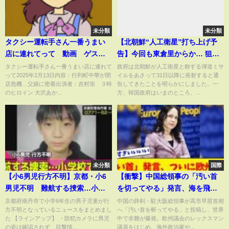
未分類
未分類
タクシー運転手さん一番うまい
【北朝鮮“人工衛星”打ち上げ予
店に連れてって 動画 ゲス
告】今回も東倉里からか… 狙い
ト：大沢あかね 高杉真宙 2月
は米韓への“軍事衛星”誇示か
タクシー運転手さん一番うまい店に連れて
政府は北朝鮮が人工衛星と称する弾道ミサ
って2025年2月13日内容：行列町中華が閉
イルをあさって31日以降に発射すると通
13日
#shorts
店危機…父娘に密着出演者：吉村崇 ３時
告してきたことを明らかにしました。一
のヒロイン 大沢あか...
方、韓国政府はいまのところ、...
未分類
国際
【小6男児行方不明】京都・小6
【衝撃】中国総領事の「汚い首
男児不明 難航する捜索…小学
を切ってやる」発言、海を飛び
校で“変化” ── 社会ニュースラ
越え欧州議員までもが批判する
京都府南丹市で小学6年生の男子児童が行
中国の薛剣・駐大阪総領事が高市早苗首相
方不明となっているニュースをまとめまし
へ「汚い首を斬ってやる」と投稿し、世界
イブ（日テレNEWS LIVE）
事態に！！！！
た 【ラインアップ】 ・防犯カメラに男児
中で非難が爆発。欧州議会のレックスマン
の姿は確認されず 目撃情...
議員をはじめ、海外政治家や...