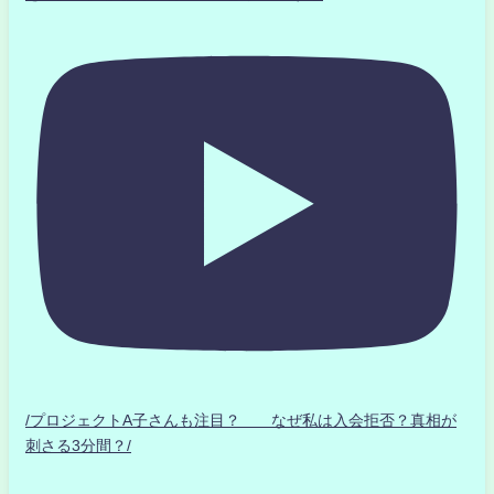
/プロジェクトA子さんも注目？ なぜ私は入会拒否？真相が
刺さる3分間？/