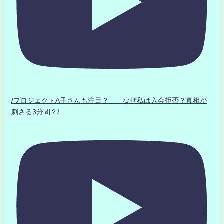
/プロジェクトA子さんも注目？ なぜ私は入会拒否？真相が
刺さる3分間？/