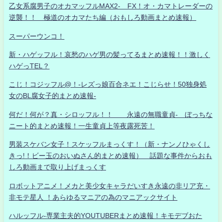
乙女系腐男子のオカマッフルMAX2- FX！オ・カマトレーダーの
逆襲！！ 極道のオカマたち編（おもしろ動画まとめ速報）
スーパーウンコ！
新・ハゲッフル！哀愁のハゲ男の髪ってるまとめ速報！！激しく
ハゲっTEL？
こじ！コジッフル@！-レズっ娘百合ネエ！こじらせ！50独身処
女のBL腐女子的まとめ速報-
何だ！何が？真・シロッフル！！ 永遠の無職童貞- ぼっちな
ニート的まとめ速報！一生童貞上等夜露死苦！
男装スケバン女子！スケッフルまっくす！（新・ナンノひゃくし
きっ!！ビー玉のおいぬさん的まとめ速報） 話題な事件からおも
しろ動画まで取り上げまっくす
ロボットアニメ！メカと美少女キャラだいすき永遠の非リア充・
非モテ星人 ！あらゆるマニアの為のマニアックサイト
ハルッフル-専業主夫的YOUTUBERまとめ速報！キモデブおた