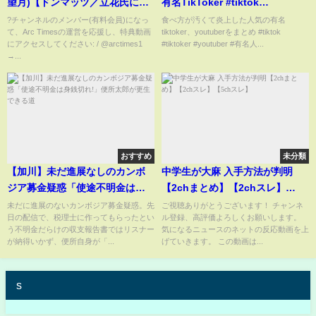
望月)【ドンマッツ／立花氏に県
有名TikToker #tiktok
警が聴取要請／斎藤知事への告
#youtuber #炎上
?チャンネルのメンバー(有料会員)になっ
食べ方が汚くて炎上した人気の有名
て、Arc Timesの運営を応援し、特典動画
tiktoker、youtuberをまとめ #tiktok
発受理／三菱UFJが貸金庫窃盗で
にアクセスしてください: / @arctimes1
#tiktoker #youtuber #有名人...
陳謝／兵庫知事選で県警に動き
→...
／自民が撤回／韓国】
おすすめ
未分類
【加川】未だ進展なしのカンボ
中学生が大麻 入手方法が判明
ジア募金疑惑「使途不明金は身
【2chまとめ】【2chスレ】
銭切れ!」便所太郎が更生できる
【5chスレ】
未だに進展のないカンボジア募金疑惑。先
ご視聴ありがとうございます！ チャンネ
日の配信で、税理士に作ってもらったとい
ル登録、高評価よろしくお願いします。
道
う不明金だらけの収支報告書ではリスナー
気になるニュースのネットの反応動画を上
が納得いかず、便所自身が「...
げていきます。 この動画は...
s