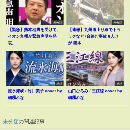
未分類
未分類
【緊急】熊本地震を受けて、
【速報】九州道上り線でトラ
イオン九州が緊急声明を発
ックなど7台絡む事故 6人け
表。
が 熊本
感想
感想
流氷海峡 / 竹川美子 cover by
山口ひろみ / 三江線 cover by
朝霧れな
朝霧れな
未分類
の関連記事