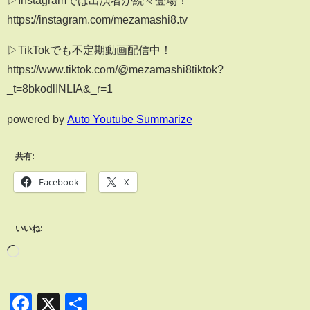
▷Instagramでは出演者が続々登場！
https://instagram.com/mezamashi8.tv
▷TikTokでも不定期動画配信中！
https://www.tiktok.com/@mezamashi8tiktok?
_t=8bkodlINLIA&_r=1
powered by
Auto Youtube Summarize
共有:
Facebook
X
いいね:
Facebook
X
共