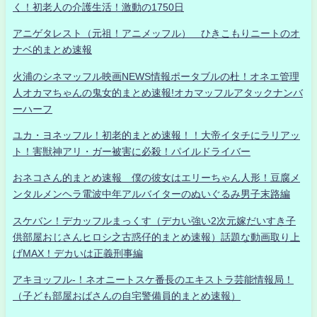
く！初老人の介護生活！激動の1750日
アニゲタレスト（元祖！アニメッフル） ひきこもりニートのオ
ナベ的まとめ速報
火浦のシネマッフル映画NEWS情報ポータブルの杜！オネエ管理
人オカマちゃんの鬼女的まとめ速報!オカマッフルアタックナンバ
ーハーフ
ユカ・ヨネッフル！初老的まとめ速報！！大帝イタチにラリアッ
ト！害獣神アリ・ガー被害に必殺！パイルドライバー
おネコさん的まとめ速報 僕の彼女はエリーちゃん人形！豆腐メ
ンタルメンヘラ電波中年アルバイターのぬいぐるみ男子末路編
スケバン！デカッフルまっくす（デカい強い2次元嫁だいすき子
供部屋おじさんヒロシ之古惑仔的まとめ速報）話題な動画取り上
げMAX！デカいは正義刑事編
アキヨッフル-！ネオニートスケ番長のエキストラ芸能情報局！
（子ども部屋おばさんの自宅警備員的まとめ速報）