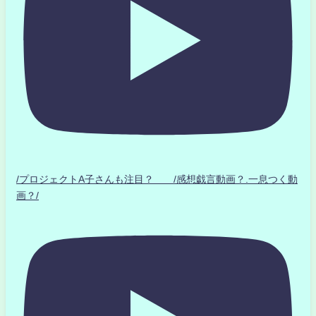
/プロジェクトA子さんも注目？ /感想戯言動画？.一息つく動
画？/