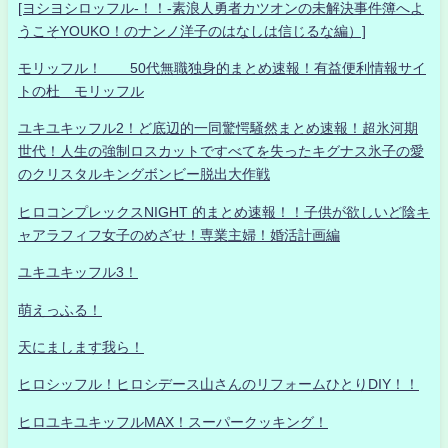
[ヨシヨシロッフル-！！-素浪人勇者カツオンの未解決事件簿へよ
うこそYOUKO！のナンノ洋子のはなしは信じるな編）]
モリッフル！ 50代無職独身的まとめ速報！有益便利情報サイ
トの杜 モリッフル
ユキユキッフル2！ど底辺的一同驚愕騒然まとめ速報！超氷河期
世代！人生の強制ロスカットですべてを失ったキグナス氷子の愛
のクリスタルキングボンビー脱出大作戦
ヒロコンプレックスNIGHT 的まとめ速報！！子供が欲しいど陰キ
ャアラフィフ女子のめざせ！専業主婦！婚活計画編
ユキユキッフル3！
萌えっふる！
天にまします我ら！
ヒロシッフル！ヒロシデース山さんのリフォームひとりDIY！！
ヒロユキユキッフルMAX！スーパークッキング！