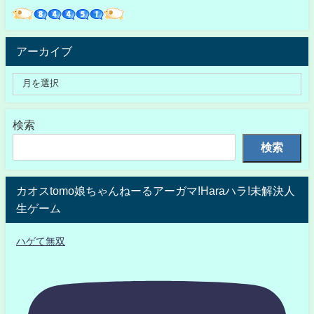
アーカイブ
検索
検索
カオスtomo娘ちゃんねーるアーガマ!Haraハラ!未解決人
生ゲーム
ハゲて無双