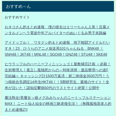
おすすめ～ん
おすすめサイト
おネコさん的まとめ速報 僕の彼女はエリーちゃん人形！豆腐メ
ンタルメンヘラ電波中年アルバイターのぬいぐるみ男子末路編
アイドッフル！ ワタクシ的まとめ速報 地下格闘アイドルだい
すき！23 ひうらのアニメ放送局101ちゃんねる BNK48 ！
SNH48！JKT48！MNL48！SGO48！GNZ48！STU48！SKE48
ヒウラッフルのハーニーフィニッシュゴミ屋敷補完計画 ＜必殺！
生前整理人！孤立し孤独死からの～特殊清掃・遺品整理への道F
完結編＞ キャッシング計1500万返済：厨二病借金3500万円！う
つ病統合失調症14年生HKT46！！9期研究生、最後のサイト！全
米が泣いた！認知症鬱病60代のラストサイト絶賛！公開中
魔法熟女/美魔女ッ娘メグみみちゃんのニートッフルステーション
MAX！ ニート仙人仙女の映画三昧老後生活！（無職孤独居老人的
まとめ速報Z)]