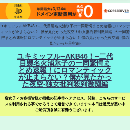
ユキミッフルAKB46！-二代目襲名火浦氷子の一同驚愕まとめ速報にロマンテ
ィックが止まらない？--僕が見たかった夜空！独女批判殺到激闘編--の一同驚
愕まとめ速報にロマンティックが止まらない？-僕の見たかった夜空編--僕の
見たかった星空編-
ユキミッフル--AKB46！--二代
目襲名火浦氷子の一同驚愕ま
とめ速報！にロマンティック
が止まらない？僕が見たかっ
た夜空-独女批判殺到激闘編
腐女子＜お客様皆様が掲載の記事等へアクセス、閲覧、こちらのサービ
スを利用される事でかろうじて運営できています＞本日は足元が悪い中
ご足労頂き誠に有難うございます。