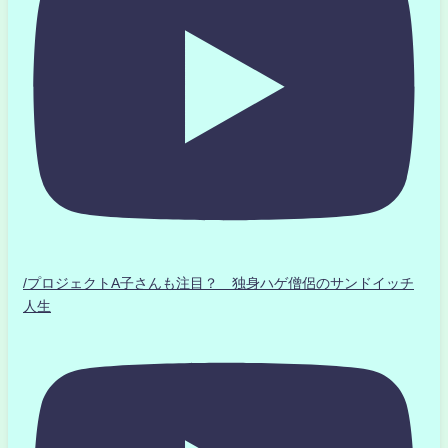
/プロジェクトA子さんも注目？ 独身ハゲ僧侶のサンドイッチ
人生