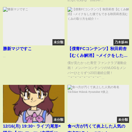
れるいわゆる「2025年...
未分類
乃木坂46
勝新マジですこ
【僕青FCコンテンツ】秋田莉杏
【むくみ解消】~メイクをした後
...
でもできる秋田莉杏流むくみの
僕が見たかった青空 ファンクラブ連動企
画！ メンバーコンテンツのVLOGをメン
取り方を紹介！~
バーひとりずつ23日連続公開！
⌒*⌒*⌒*⌒*⌒*⌒*⌒*⌒...
未分類
未分類
12/16(月) 19:30~ ライブ(尾形×
食べ方が汚くて炎上した人気の