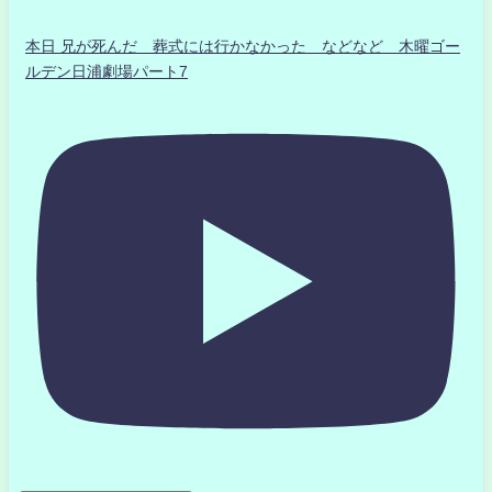
本日 兄が死んだ 葬式には行かなかった などなど 木曜ゴー
ルデン日浦劇場パート7