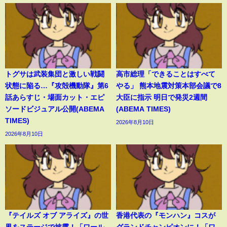
トグサは武装集団と激しい戦闘
高市総理「できることはすべて
状態に陥る…『攻殻機動隊』第6
やる」 熊本地震対策本部会議で8
話あらすじ・場面カット・エピ
大臣に指示 明日で発災2週間
ソードビジュアル公開(ABEMA
(ABEMA TIMES)
TIMES)
2026年8月10日
2026年8月10日
『テイルズ オブ アライズ』の世
香港代表の『モンハン』コスが