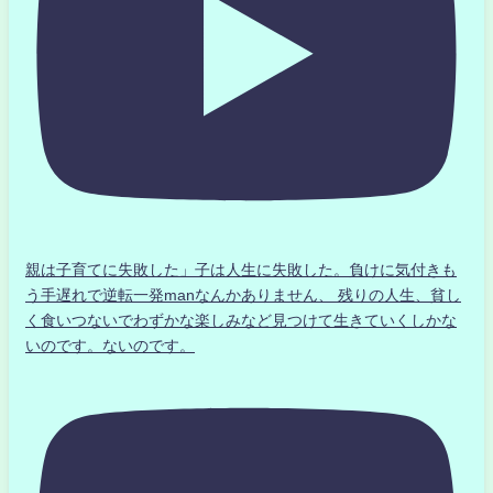
親は子育てに失敗した」子は人生に失敗した。負けに気付きも
う手遅れで逆転一発manなんかありません、 残りの人生、貧し
く食いつないでわずかな楽しみなど見つけて生きていくしかな
いのです。ないのです。