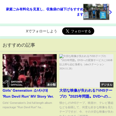
家庭ごみ有料化を見直し、収集袋の値下げをすすめ
ます
Xでフォローしよう
おすすめの記事
未分類
デジタル
Girls' Generation 소녀시대
大切な映像が失われる?VHSテー
'Run Devil Run' MV Story Ver.
プの〝2025年問題〟DVDへの変
換サービスに100本以上持ち込む
Girls' Generation’s 2nd full length album
懐かしのVHSテープ。映画や、テレビ番組
repackage "Run Devil Run" ha...
などを録画して、何度も好きな映像を見た
強者も（abnステーション
テープですが、今、その大切な映像が失わ
2024.11.28）