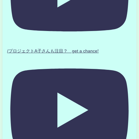
/プロジェクトA子さんも注目？ get a chance!