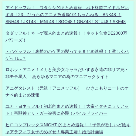
アイドッフル！ ワタクシ的まとめ速報 地下格闘アイドルだい
すき！23 ひうらのアニメ放送局101ちゃんねる BNK48 ！
SNH48！JKT48！MNL48！SGO48！GNZ48！STU48！SKE48
タダッフル！ネトゲ廃人的まとめ速報！！ネット乞食DE2000万
パワーズ！
・ハゲッフル！哀愁のハゲ男の髪ってるまとめ速報！！激しくハ
ゲっTEL？
ロボットアニメ！メカと美少女キャラだいすき永遠の非リア充・
非モテ星人 ！あらゆるマニアの為のマニアックサイト
アニゲタレスト（元祖！アニメッフル） ひきこもりニートのオ
ナベ的まとめ速報
ユカ・ヨネッフル！初老的まとめ速報！！大帝イタチにラリアッ
ト！害獣神アリ・ガー被害に必殺！パイルドライバー
ヒロコンプレックスNIGHT 的まとめ速報！！子供が欲しいど陰キ
ャアラフィフ女子のめざせ！専業主婦！婚活計画編